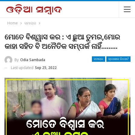
Home
ସମାଚାର
ମୋତେ ବିଶ୍ୱାସ କର : ଏ ଛୁଆ ତୁମର,ମୋର
କାହା ସହିତ ବି ଅନୈତିକ ସମ୍ପର୍କ ନାହିଁ………
By
Odia Sambada
ସମାଚାର
ସ୍ପେଶାଲ ରିପୋର୍ଟ
Last updated
Sep 25, 2022