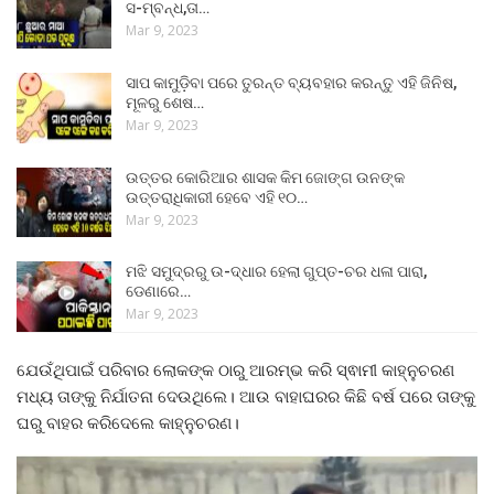
ସ-ମ୍ବନ୍ଧ,ତା…
Mar 9, 2023
ସାପ କାମୁଡ଼ିବା ପରେ ତୁରନ୍ତ ବ୍ୟବହାର କରନ୍ତୁ ଏହି ଜିନିଷ,
ମୂଳରୁ ଶେଷ…
Mar 9, 2023
ଉତ୍ତର କୋରିଆର ଶାସକ କିମ ଜୋଙ୍ଗ ଉନଙ୍କ
ଉତ୍ତରାଧିକାରୀ ହେବେ ଏହି ୧୦…
Mar 9, 2023
ମଝି ସମୁଦ୍ରରୁ ଉ-ଦ୍ଧାର ହେଲା ଗୁପ୍ତ-ଚର ଧଳା ପାରା,
ଡେଣାରେ…
Mar 9, 2023
ଯେଉଁଥିପାଇଁ ପରିବାର ଲୋକଙ୍କ ଠାରୁ ଆରମ୍ଭ କରି ସ୍ଵାମୀ କାହ୍ନୁଚରଣ
ମଧ୍ୟ ତାଙ୍କୁ ନିର୍ଯାତନା ଦେଉଥିଲେ। ଆଉ ବାହାଘରର କିଛି ବର୍ଷ ପରେ ତାଙ୍କୁ
ଘରୁ ବାହର କରିଦେଲେ କାହ୍ନୁଚରଣ।