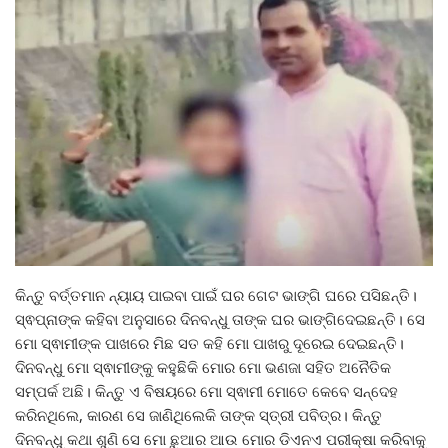
କିନ୍ତୁ ବର୍ତ୍ତମାନ ନ୍ୟାୟ ପାଇବା ପାଇଁ ଘର ଗେଟ ଭାଙ୍ଗି ଘରେ ପସିଛନ୍ତି।
ସ୍ଵପ୍ନାଙ୍କ କହିବା ଅନୁସାରେ ଦିନବନ୍ଧୁ ତାଙ୍କ ଘର ଭାଙ୍ଗିଦେଇଛନ୍ତି। ସେ
ମୋ ସ୍ଵାମୀଙ୍କ ପାଖରେ ମିଛ ସତ କହି ମୋ ପାଖରୁ ଦୂରେଇ ଦେଇଛନ୍ତି।
ଦିନବନ୍ଧୁ ମୋ ସ୍ଵାମୀଙ୍କୁ କହୁଛିକି ମୋର ମୋ ଭଣଜା ସହିତ ଅନୈତିକ
ସମ୍ପର୍କ ଅଛି। କିନ୍ତୁ ଏ ବିଷୟରେ ମୋ ସ୍ଵାମୀ ମୋତେ କେବେ ସନ୍ଦେହ
କରିନଥିଲେ, କାରଣ ସେ ଜାଣିଥିଲେକି ତାଙ୍କ ସ୍ତ୍ରୀ ପବିତ୍ର। କିନ୍ତୁ
ଦିନବନ୍ଧୁ କଥା ଶୁଣି ସେ ମୋ ଛୁଆର ଆଉ ମୋର ଡିଏନଏ ପରୀକ୍ଷା କରିବାକୁ