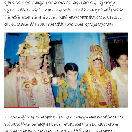
ପୁଅ ମତେ ବହୁତ ଖୋଜୁଛି। ମତେ ଛାଡି ସେ ରହିପାରିବ ନାହିଁ। ମୁଁ ସମ୍ପୂର୍ଣ
ରୂପରେ ପବିତ୍ର ରହିଛି। ମୋର କାହା ସହିତ ଅନୈତିକ ସମ୍ପର୍କ ନାହିଁ। ଏମିତି
କିଛି କହିଛି ଜଣେ ମହିଳା ନିଜର ହକ ପାଇଁ ତାଙ୍କ ସ୍ଵାମୀଙ୍କ ଘର ଆଗରେ
ଧାରଣା ଦେଇଛନ୍ତି। ଗଞ୍ଜାମର ଦୀପିକାଙ୍କ ପରେ ସ୍ଵପ୍ନା ଙ୍କ ପାଳି।
ଏ ହେଉଛନ୍ତି ଗଞ୍ଜାମର ସ୍ଵପ୍ନା। ତାଙ୍କର କାହ୍ନୁଚରଣଙ୍କ ସହିତ ୨୦୧୨
ମସିହାରେ ବିବାହ ହୋଇଥିଲା। ହେଲେ ବାହାଘରର କିଛି ମାସ ପରେ ତାଙ୍କ
ଉପରେ ଆରମ୍ଭ ହୋଇଯାଇଥିଲା ଯୌତୁକ ନିର୍ଯାତନା। କାରଣ ସ୍ଵପ୍ନା