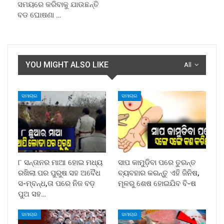
ସମୟରେ କରିବାକୁ ଯାଉଛନ୍ତି
ବଡ ଘୋଷଣା …
YOU MIGHT ALSO LIKE
All
ସମାଚାର
ସମାଚାର
୮ ସନ୍ତାନର ମାଆ ହୋଇ ମଧ୍ୟ
ସାପ କାମୁଡ଼ିବା ପରେ ତୁରନ୍ତ
ରଖିଲା ପର ପୁରୁଷ ସହ ଅବୈଧ
ବ୍ୟବହାର କରନ୍ତୁ ଏହି ଜିନିଷ,
ସ-ମ୍ବନ୍ଧ,ତା ପରେ ନିଜ ବଡ଼
ମୂଳରୁ ଶେଷ ହୋଇଯିବ ବି-ଷ
ପୁଅ ସହ…
ସମାଚାର
ସମାଚାର