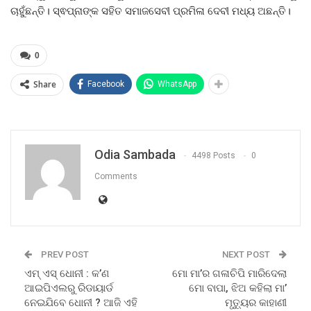
ଚାହୁଁଛନ୍ତି। ସ୍ଵପ୍ନାଙ୍କ ସହିତ ସମାଜସେବୀ ପ୍ରମିଳା ଦେବୀ ମଧ୍ୟ ଅଛନ୍ତି।
0
Share
Facebook
WhatsApp
Odia Sambada
4498 Posts
0
Comments
PREV POST
NEXT POST
ଏମ୍ ଏସ୍ ଧୋନୀ : କ’ଣ
ମୋ ମା’ର ଗଳାଚିପି ମାରିଦେଲା
ଆଇପିଏଲରୁ ରିଡାୟାର୍ଡ
ମୋ ବାପା, ଝିଅ କହିଲା ମା’
ନେଇଯିବେ ଧୋନୀ ? ଆଜି ଏହି
ମୃତ୍ୟୁର କାହାଣୀ