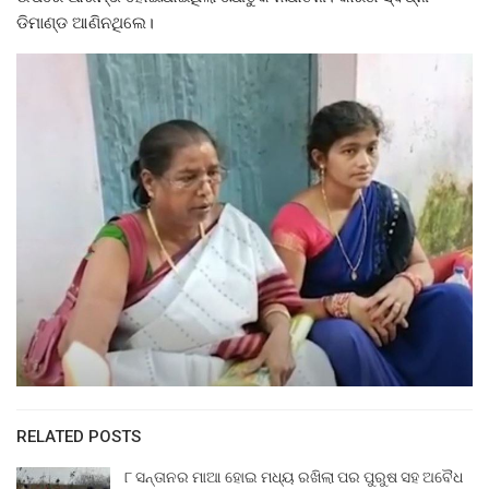
ଡିମାଣ୍ଡ ଆଣିନଥିଲେ।
RELATED POSTS
୮ ସନ୍ତାନର ମାଆ ହୋଇ ମଧ୍ୟ ରଖିଲା ପର ପୁରୁଷ ସହ ଅବୈଧ