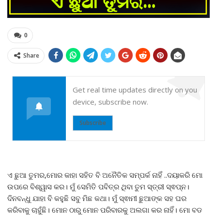
0
Share
Get real time updates directly on you
device, subscribe now.
Subscribe
ଏ ଛୁଆ ତୁମର,ମୋର କାହା ସହିତ ବି ଅନୈତିକ ସମ୍ପର୍କ ନାହିଁ ..ଦୟାକରି ମୋ
ଉପରେ ବିଶ୍ୱାସ କର। ମୁଁ ସେମିତି ପବିତ୍ର ଥିବା ତୁମ ସ୍ତ୍ରୀ ସ୍ଵପ୍ନ।
ଦିନବନ୍ଧୁ ଯାହା ବି କହୁଛି ସବୁ ମିଛ କଥା। ମୁଁ ସ୍ଵାମୀ ଛୁଆଙ୍କ ସହ ଘର
କରିବାକୁ ଚାହୁଁଛି। ମୋନ ଠାରୁ ମୋନ ପରିବାରକୁ ଅଲଗା କର ନାହିଁ। ମୋ ବଡ