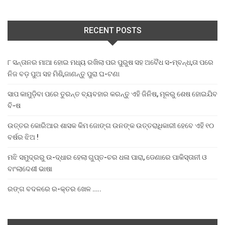
RECENT POSTS
୮ ସନ୍ତାନର ମାଆ ହୋଇ ମଧ୍ୟ ରଖିଲା ପର ପୁରୁଷ ସହ ଅବୈଧ ସ-ମ୍ବନ୍ଧ,ତା ପରେ
ନିଜ ବଡ଼ ପୁଅ ସହ ମିଶି,ଜାଣନ୍ତୁ ପୁରା ଘ-ଟଣା
ସାପ କାମୁଡ଼ିବା ପରେ ତୁରନ୍ତ ବ୍ୟବହାର କରନ୍ତୁ ଏହି ଜିନିଷ, ମୂଳରୁ ଶେଷ ହୋଇଯିବ
ବି-ଷ
ଉତ୍ତର କୋରିଆର ଶାସକ କିମ ଜୋଙ୍ଗ ଉନଙ୍କ ଉତ୍ତରାଧିକାରୀ ହେବେ ଏହି ୧୦
ବର୍ଷର ଝିଅ !
ମଝି ସମୁଦ୍ରରୁ ଉ-ଦ୍ଧାର ହେଲା ଗୁପ୍ତ-ଚର ଧଳା ପାରା, ଡେଣାରେ ପାକିସ୍ତାନୀ ଓ
ବାଂଲାଦେଶୀ ଭାଷା
ରଙ୍ଗ ବଦଳରେ ର-କ୍ତର ଖେଳ …..