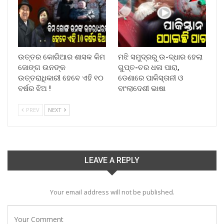
ଉତ୍ତର କୋରିଆର ଶାସକ କିମ
ମଝି ସମୁଦ୍ରରୁ ଉ-ଦ୍ଧାର ହେଲା
ଜୋଙ୍ଗ ଉନଙ୍କ
ଗୁପ୍ତ-ଚର ଧଳା ପାରା,
ଉତ୍ତରାଧିକାରୀ ହେବେ ଏହି ୧୦
ଡେଣାରେ ପାକିସ୍ତାନୀ ଓ
ବର୍ଷର ଝିଅ !
ବାଂଲାଦେଶୀ ଭାଷା
PREV
NEXT
LEAVE A REPLY
Your email address will not be published.