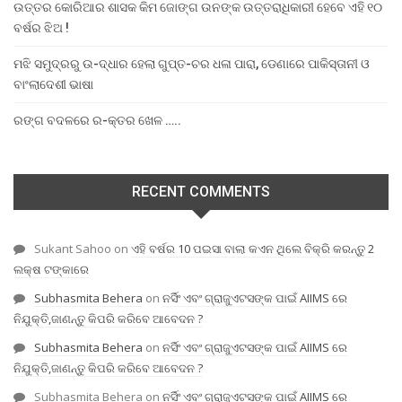
ଉତ୍ତର କୋରିଆର ଶାସକ କିମ ଜୋଙ୍ଗ ଉନଙ୍କ ଉତ୍ତରାଧିକାରୀ ହେବେ ଏହି ୧୦
ବର୍ଷର ଝିଅ !
ମଝି ସମୁଦ୍ରରୁ ଉ-ଦ୍ଧାର ହେଲା ଗୁପ୍ତ-ଚର ଧଳା ପାରା, ଡେଣାରେ ପାକିସ୍ତାନୀ ଓ
ବାଂଲାଦେଶୀ ଭାଷା
ରଙ୍ଗ ବଦଳରେ ର-କ୍ତର ଖେଳ …..
RECENT COMMENTS
Sukant Sahoo
on
ଏହି ବର୍ଷର 10 ପଇସା ବାଲା କଏନ ଥିଲେ ବିକ୍ରି କରନ୍ତୁ 2
ଲକ୍ଷ ଟଙ୍କାରେ
Subhasmita Behera
on
ନର୍ସିଂ ଏବଂ ଗ୍ରାଜୁଏଟସଙ୍କ ପାଇଁ AIIMS ରେ
ନିଯୁକ୍ତି,ଜାଣନ୍ତୁ କିପରି କରିବେ ଆବେଦନ ?
Subhasmita Behera
on
ନର୍ସିଂ ଏବଂ ଗ୍ରାଜୁଏଟସଙ୍କ ପାଇଁ AIIMS ରେ
ନିଯୁକ୍ତି,ଜାଣନ୍ତୁ କିପରି କରିବେ ଆବେଦନ ?
Subhasmita Behera
on
ନର୍ସିଂ ଏବଂ ଗ୍ରାଜୁଏଟସଙ୍କ ପାଇଁ AIIMS ରେ