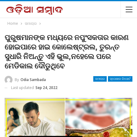
Home
ସମାଚାର
ପୁରୁଷମାନଙ୍କ ମଧ୍ୟରେ ନପୁଂସକତାର କାରଣ
ହୋଇପାରେ ହାଇ କୋଲେଷ୍ଟ୍ରଲ, ତୁରନ୍ତ
ସୁଧାରି ନିଅନ୍ତୁ ଏହି ଭୁଲ,ନହେଲେ ପରେ
ମେଡିକାଲ ଦୌଡୁଥିବେ
By
Odia Sambada
ସମାଚାର
ସ୍ପେଶାଲ ରିପୋର୍ଟ
Last updated
Sep 24, 2022