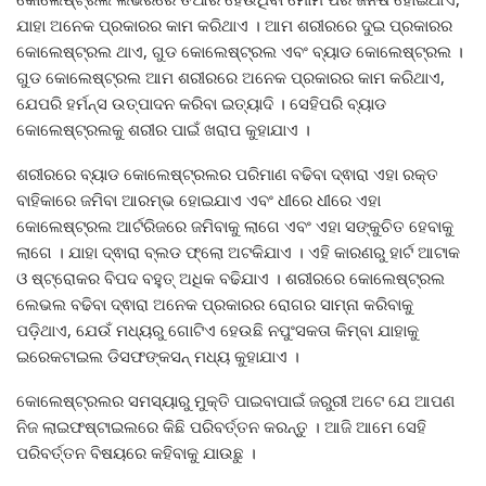
ଯାହା ଅନେକ ପ୍ରକାରର କାମ କରିଥାଏ । ଆମ ଶରୀରରେ ଦୁଇ ପ୍ରକାରର
କୋଲେଷ୍ଟ୍ରଲ ଥାଏ, ଗୁଡ କୋଲେଷ୍ଟ୍ରଲ ଏବଂ ବ୍ୟାଡ କୋଲେଷ୍ଟ୍ରଲ ।
ଗୁଡ କୋଲେଷ୍ଟ୍ରଲ ଆମ ଶରୀରରେ ଅନେକ ପ୍ରକାରର କାମ କରିଥାଏ,
ଯେପରି ହର୍ମନ୍ସ ଉତ୍ପାଦନ କରିବା ଇତ୍ୟାଦି । ସେହିପରି ବ୍ୟାଡ
କୋଲେଷ୍ଟ୍ରଲକୁ ଶରୀର ପାଇଁ ଖରାପ କୁହାଯାଏ ।
ଶରୀରରେ ବ୍ୟାଡ କୋଲେଷ୍ଟ୍ରଲର ପରିମାଣ ବଢିବା ଦ୍ଵାରା ଏହା ରକ୍ତ
ବାହିକାରେ ଜମିବା ଆରମ୍ଭ ହୋଇଯାଏ ଏବଂ ଧୀରେ ଧୀରେ ଏହା
କୋଲେଷ୍ଟ୍ରଲ ଆର୍ଟରିଜରେ ଜମିବାକୁ ଲାଗେ ଏବଂ ଏହା ସଙ୍କୁଚିତ ହେବାକୁ
ଲାଗେ । ଯାହା ଦ୍ଵାରା ବ୍ଲଡ ଫ୍ଲୋ ଅଟକିଯାଏ । ଏହି କାରଣରୁ ହାର୍ଟ ଆଟାକ
ଓ ଷ୍ଟ୍ରୋକର ବିପଦ ବହୁତ୍ ଅଧିକ ବଢିଯାଏ । ଶରୀରରେ କୋଲେଷ୍ଟ୍ରଲ
ଲେଭଲ ବଢିବା ଦ୍ଵାରା ଅନେକ ପ୍ରକାରର ରୋଗର ସାମ୍ନା କରିବାକୁ
ପଡ଼ିଥାଏ, ଯେଉଁ ମଧ୍ୟରୁ ଗୋଟିଏ ହେଉଛି ନପୁଂସକତା କିମ୍ବା ଯାହାକୁ
ଇରେକଟାଇଲ ଡିସଫଙ୍କସନ୍ ମଧ୍ୟ କୁହାଯାଏ ।
କୋଲେଷ୍ଟ୍ରଲର ସମସ୍ୟାରୁ ମୁକ୍ତି ପାଇବାପାଇଁ ଜରୁରୀ ଅଟେ ଯେ ଆପଣ
ନିଜ ଲାଇଫଷ୍ଟାଇଲରେ କିଛି ପରିବର୍ତ୍ତନ କରନ୍ତୁ । ଆଜି ଆମେ ସେହି
ପରିବର୍ତ୍ତନ ବିଷୟରେ କହିବାକୁ ଯାଉଛୁ ।