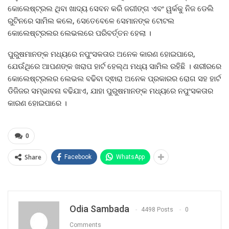
କୋଲେଷ୍ଟ୍ରଲ ଥିବା ଖାଦ୍ୟ ସେବନ କରି ଜଗୀଙ୍ଗ ଏବଂ ୱର୍କକୁ ନିଜ ଡେଲି
ରୁଟିନରେ ସାମିଲ କଲେ, ସେତେବେଳେ ସେମାନଙ୍କ ଟୋଟଲ
କୋଲେଷ୍ଟ୍ରଲର ଲେଭଲରେ ପରିବର୍ତ୍ତନ ହେଲା ।
ପୁରୁଷମାନଙ୍କ ମଧ୍ୟରେ ନପୁଂସକତାର ଅନେକ କାରଣ ହୋଇପାରେ,
ଯେଉଁଥିରେ ଆପଣଙ୍କ ଖରାପ ହାର୍ଟ ହେଲ୍ଥ ମଧ୍ୟ ସାମିଲ ରହିଛି । ଶରୀରରେ
କୋଲେଷ୍ଟ୍ରଲର ଲେଭଲ ବଢିବା ଦ୍ଵାରା ଅନେକ ପ୍ରକାରର ରୋଗ ସହ ହାର୍ଟ
ଡିଜିଜର ସମ୍ଭାବନା ବଢିଯାଏ, ଯାହା ପୁରୁଷମାନଙ୍କ ମଧ୍ୟରେ ନପୁଂସକତାର
କାରଣ ହୋଇପାରେ ।
0
Share
Facebook
WhatsApp
Odia Sambada
4498 Posts
0
Comments