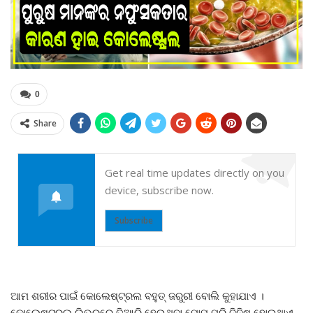
0
Share
Get real time updates directly on you
device, subscribe now.
Subscribe
ଆମ ଶରୀର ପାଇଁ କୋଲେଷ୍ଟ୍ରଲ ବହୁତ୍ ଜରୁରୀ ବୋଲି କୁହାଯାଏ ।
କୋଲେଷ୍ଟ୍ରଲ ଲିଭରରେ ତିଆରି ହେଉଥିବା ମୋମ ପରି ଜିନିଷ ହୋଇଥାଏ,