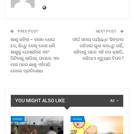
PREV POST
NEXT POST
ଶାଶୂ କହିଲା – ବାସନ ଧୋଇ
ଦୀର୍ଘ ସମୟ ପର୍ଯ୍ୟନ୍ତ ସିଙ୍ଗଲ
ଦେ, କିନ୍ତୁ ବୋହୂ କେଶ ଧରି
ରହିବାର ଭୁଲ କରନ୍ତୁ ନାହିଁ,
ଶାଶୁକୁ ଘୋଷାଡିଲା ଏବଂ
ସହିବାକୁ ପଡେ ଏହି ବଡ କ୍ଷତି,
ପିଟିବାକୁ ଲାଗିଲା, ତାପରେ ଏକ
ରହିଥାଏ ମୃତ୍ୟୁର ବିପଦ !
ମାସ ପରେ ଶାଶୁ ଏହିପରି
ନେଲେ ପ୍ରତିଶୋଧ
YOU MIGHT ALSO LIKE
All
ସମାଚାର
ସମାଚାର