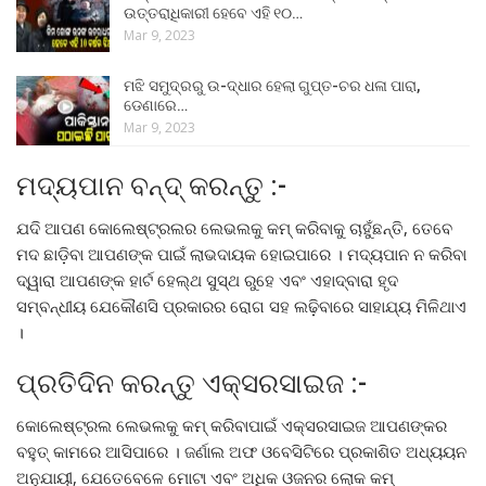
ଉତ୍ତରାଧିକାରୀ ହେବେ ଏହି ୧୦…
Mar 9, 2023
ମଝି ସମୁଦ୍ରରୁ ଉ-ଦ୍ଧାର ହେଲା ଗୁପ୍ତ-ଚର ଧଳା ପାରା,
ଡେଣାରେ…
Mar 9, 2023
ମଦ୍ୟପାନ ବନ୍ଦ୍ କରନ୍ତୁ :-
ଯଦି ଆପଣ କୋଲେଷ୍ଟ୍ରଲର ଲେଭଲକୁ କମ୍ କରିବାକୁ ଚାହୁଁଛନ୍ତି, ତେବେ
ମଦ ଛାଡ଼ିବା ଆପଣଙ୍କ ପାଇଁ ଲାଭଦାୟକ ହୋଇପାରେ । ମଦ୍ୟପାନ ନ କରିବା
ଦ୍ୱାରା ଆପଣଙ୍କ ହାର୍ଟ ହେଲ୍ଥ ସୁସ୍ଥ ରୁହେ ଏବଂ ଏହାଦ୍ବାରା ହୃଦ
ସମ୍ବନ୍ଧୀୟ ଯେକୌଣସି ପ୍ରକାରର ରୋଗ ସହ ଲଢ଼ିବାରେ ସାହାଯ୍ୟ ମିଳିଥାଏ
।
ପ୍ରତିଦିନ କରନ୍ତୁ ଏକ୍ସରସାଇଜ :-
କୋଲେଷ୍ଟ୍ରଲ ଲେଭଲକୁ କମ୍ କରିବାପାଇଁ ଏକ୍ସରସାଇଜ ଆପଣଙ୍କର
ବହୁତ୍ କାମରେ ଆସିପାରେ । ଜର୍ଣାଲ ଅଫ ଓବେସିଟିରେ ପ୍ରକାଶିତ ଅଧ୍ୟୟନ
ଅନୁଯାୟୀ, ଯେତେବେଳେ ମୋଟା ଏବଂ ଅଧିକ ଓଜନର ଲୋକ କମ୍