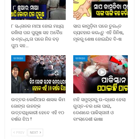
୮ ସନ୍ତାନର ମାଆ ହୋଇ ମଧ୍ୟ
ସାପ କାମୁଡ଼ିବା ପରେ ତୁରନ୍ତ
ରଖିଲା ପର ପୁରୁଷ ସହ ଅବୈଧ
ବ୍ୟବହାର କରନ୍ତୁ ଏହି ଜିନିଷ,
ସ-ମ୍ବନ୍ଧ,ତା ପରେ ନିଜ ବଡ଼
ମୂଳରୁ ଶେଷ ହୋଇଯିବ ବି-ଷ
ପୁଅ ସହ…
ସମାଚାର
ସମାଚାର
ଉତ୍ତର କୋରିଆର ଶାସକ କିମ
ମଝି ସମୁଦ୍ରରୁ ଉ-ଦ୍ଧାର ହେଲା
ଜୋଙ୍ଗ ଉନଙ୍କ
ଗୁପ୍ତ-ଚର ଧଳା ପାରା,
ଉତ୍ତରାଧିକାରୀ ହେବେ ଏହି ୧୦
ଡେଣାରେ ପାକିସ୍ତାନୀ ଓ
ବର୍ଷର ଝିଅ !
ବାଂଲାଦେଶୀ ଭାଷା
PREV
NEXT