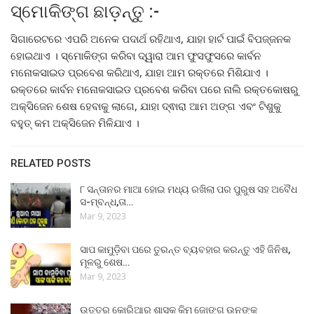
ସ୍ମୋକିଙ୍ଗ ଛାଡ଼ନ୍ତୁ :-
ସିଗାରେଟରେ ଏପରି ଅନେକ ପଦାର୍ଥ ରହିଥାଏ, ଯାହା ହାର୍ଟ ପାଇଁ ବିପଜ୍ଜନକ
ହୋଇଥାଏ । ସ୍ମୋକିଙ୍ଗ କରିବା ଦ୍ୱାରା ଆମ ଫୁସଫୁସରେ କାର୍ବନ
ମନୋକସାଇଡ ପ୍ରବେଶ କରିଥାଏ, ଯାହା ଆମ ରକ୍ତରେ ମିଶିଯାଏ ।
ରକ୍ତରେ କାର୍ବନ ମନୋକସାଇଡ ପ୍ରବେଶ କରିବା ପରେ ନାଲି ରକ୍ତକୋଷରୁ
ଅକ୍ସିଜେନ ଶେଷ ହେବାକୁ ଲାଗେ, ଯାହା ଦ୍ଵାରା ଆମ ଅଙ୍ଗ ଏବଂ ଟିଶୁକୁ
ବହୁତ୍ କମ ଅକ୍ସିଜେନ ମିଳିଯାଏ ।
RELATED POSTS
୮ ସନ୍ତାନର ମାଆ ହୋଇ ମଧ୍ୟ ରଖିଲା ପର ପୁରୁଷ ସହ ଅବୈଧ
ସ-ମ୍ବନ୍ଧ,ତା…
Mar 9, 2023
ସାପ କାମୁଡ଼ିବା ପରେ ତୁରନ୍ତ ବ୍ୟବହାର କରନ୍ତୁ ଏହି ଜିନିଷ,
ମୂଳରୁ ଶେଷ…
Mar 9, 2023
ଉତ୍ତର କୋରିଆର ଶାସକ କିମ ଜୋଙ୍ଗ ଉନଙ୍କ