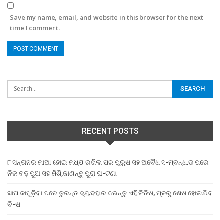
Save my name, email, and website in this browser for the next
time I comment.
RECENT POSTS
୮ ସନ୍ତାନର ମାଆ ହୋଇ ମଧ୍ୟ ରଖିଲା ପର ପୁରୁଷ ସହ ଅବୈଧ ସ-ମ୍ବନ୍ଧ,ତା ପରେ
ନିଜ ବଡ଼ ପୁଅ ସହ ମିଶି,ଜାଣନ୍ତୁ ପୁରା ଘ-ଟଣା
ସାପ କାମୁଡ଼ିବା ପରେ ତୁରନ୍ତ ବ୍ୟବହାର କରନ୍ତୁ ଏହି ଜିନିଷ, ମୂଳରୁ ଶେଷ ହୋଇଯିବ
ବି-ଷ