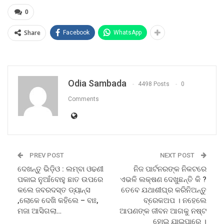
0
Share
Facebook
WhatsApp
Odia Sambada
4498 Posts
0
Comments
PREV POST
NEXT POST
ଦେଖନ୍ତୁ ଭିଡ଼ିଓ : ଲମ୍ବା ଓଢଣୀ
ନିଜ ପାର୍ଟନରଙ୍କ ନିକଟରେ
ପକାଇ ନୁଆଁବୋହୁ ଛାତ ଉପରେ
ଏଭଳି ଲକ୍ଷଣ ଦେଖୁଛନ୍ତି କି ?
କଲେ ଜବରଦସ୍ତ ଡ୍ୟାନ୍ସ
ତେବେ ଯଥାଶୀଘ୍ର କରିନିଅନ୍ତୁ
,ଲୋକେ ଦେଖି କହିଲେ – ବାଃ,
ବ୍ରେକଅପ । ନହେଲେ
ମଜା ଆସିଗଲା…
ଆପଣଙ୍କ ଜୀବନ ଆଗକୁ ନଷ୍ଟ
ହୋଇ ଯାଇପାରେ ।