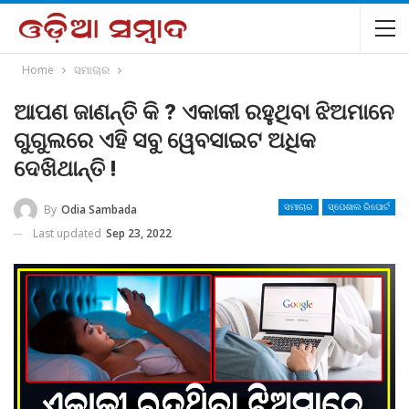
Home
ସମାଚାର
ଆପଣ ଜାଣନ୍ତି କି ? ଏକାକୀ ରହୁଥିବା ଝିଅମାନେ
ଗୁଗୁଲରେ ଏହି ସବୁ ୱେବସାଇଟ ଅଧିକ
ଦେଖିଥାନ୍ତି !
By
Odia Sambada
ସମାଚାର
ସ୍ପେଶାଲ ରିପୋର୍ଟ
Last updated
Sep 23, 2022