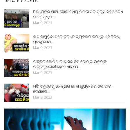
RELATED POSTS
୮ ସନ୍ତାନର ମାଆ ହୋଇ ମଧ୍ୟ ରଖିଲା ପର ପୁରୁଷ ସହ ଅବୈଧ
ସ-ମ୍ବନ୍ଧ,ତା…
Mar 9, 2023
ସାପ କାମୁଡ଼ିବା ପରେ ତୁରନ୍ତ ବ୍ୟବହାର କରନ୍ତୁ ଏହି ଜିନିଷ,
ମୂଳରୁ ଶେଷ…
Mar 9, 2023
ଉତ୍ତର କୋରିଆର ଶାସକ କିମ ଜୋଙ୍ଗ ଉନଙ୍କ
ଉତ୍ତରାଧିକାରୀ ହେବେ ଏହି ୧୦…
Mar 9, 2023
ମଝି ସମୁଦ୍ରରୁ ଉ-ଦ୍ଧାର ହେଲା ଗୁପ୍ତ-ଚର ଧଳା ପାରା,
ଡେଣାରେ…
Mar 9, 2023