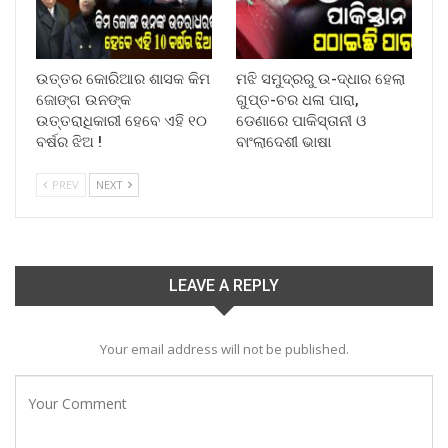
ଉତ୍ତର କୋରିଆର ଶାସକ କିମ
ମଝି ସମୁଦ୍ରରୁ ଉ-ଦ୍ଧାର ହେଲା
ଜୋଙ୍ଗ ଉନଙ୍କ
ଗୁପ୍ତ-ଚର ଧଳା ପାରା,
ଉତ୍ତରାଧିକାରୀ ହେବେ ଏହି ୧୦
ଡେଣାରେ ପାକିସ୍ତାନୀ ଓ
ବର୍ଷର ଝିଅ !
ବାଂଲାଦେଶୀ ଭାଷା
PREV
NEXT
LEAVE A REPLY
Your email address will not be published.