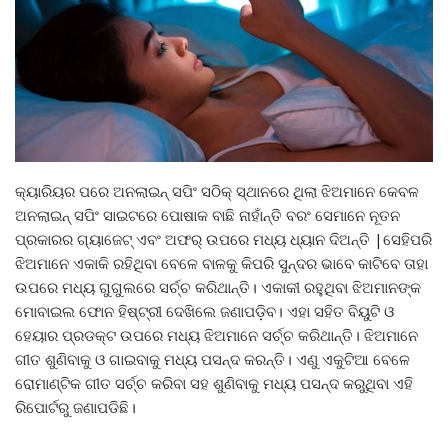
କ୍ୟାରିୟର ପରେ ଅନଲାଇନ୍ ସପିଂ ସଠିକ୍ ସ୍ଥାନରେ ଥିଲା ଝିଅମାନେ କେବଳ
ଅନଲାଇନ୍ ସପିଂ ସାଇଟରେ ପୋଷାକ ବାଛି ନାହାଁନ୍ତି ବରଂ ସେମାନେ ନୂତନ
ପ୍ରକାରର ଗ୍ୟାଜେଟ୍ ଏବଂ ଅଫର୍ ଉପରେ ମଧ୍ୟ ଧ୍ୟାନ ଦିଅନ୍ତି |ସେହିପରି
ଝିଅମାନେ ଏକାକି ରହିଥିବା ବେଳେ ବାଳକୁ କିପରି ସୁନ୍ଦର ଭାବେ କାଟିବେ ତାହା
ଉପରେ ମଧ୍ୟ ଗୁଗୁଲରେ ସର୍ଚ୍ଚ କରିଥାନ୍ତି। ଏକାକୀ ରହୁଥିବା ଝିଅମାନଙ୍କ
ମୋବାଇଲ ଫୋନ ହିଷ୍ଟ୍ରୀ ଦେଖିଲେ ଜଣାପଡ଼ିବ। ଏହା ସହିତ ବିୟୁଟି ଓ
ହେୟାର ପ୍ରଡକ୍ଟ ଉପରେ ମଧ୍ୟ ଝିଅମାନେ ସର୍ଚ୍ଚ କରିଥାନ୍ତି। ଝିଅମାନେ
ଗୀତ ଶୁଣିବାକୁ ଓ ଗାଇବାକୁ ମଧ୍ୟ ପସନ୍ଦ କରନ୍ତି। ଏଣୁ ଏକୁଟିଆ ବେଳେ
ରୋମାଣ୍ଟିକ ଗୀତ ସର୍ଚ୍ଚ କରିବା ସହ ଶୁଣିବାକୁ ମଧ୍ୟ ପସନ୍ଦ କରୁଥିବା ଏହି
ରିପୋର୍ଟରୁ ଜଣାପଡିଛି।