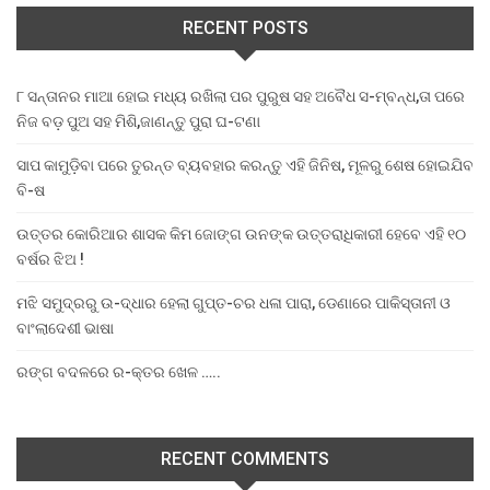
RECENT POSTS
୮ ସନ୍ତାନର ମାଆ ହୋଇ ମଧ୍ୟ ରଖିଲା ପର ପୁରୁଷ ସହ ଅବୈଧ ସ-ମ୍ବନ୍ଧ,ତା ପରେ
ନିଜ ବଡ଼ ପୁଅ ସହ ମିଶି,ଜାଣନ୍ତୁ ପୁରା ଘ-ଟଣା
ସାପ କାମୁଡ଼ିବା ପରେ ତୁରନ୍ତ ବ୍ୟବହାର କରନ୍ତୁ ଏହି ଜିନିଷ, ମୂଳରୁ ଶେଷ ହୋଇଯିବ
ବି-ଷ
ଉତ୍ତର କୋରିଆର ଶାସକ କିମ ଜୋଙ୍ଗ ଉନଙ୍କ ଉତ୍ତରାଧିକାରୀ ହେବେ ଏହି ୧୦
ବର୍ଷର ଝିଅ !
ମଝି ସମୁଦ୍ରରୁ ଉ-ଦ୍ଧାର ହେଲା ଗୁପ୍ତ-ଚର ଧଳା ପାରା, ଡେଣାରେ ପାକିସ୍ତାନୀ ଓ
ବାଂଲାଦେଶୀ ଭାଷା
ରଙ୍ଗ ବଦଳରେ ର-କ୍ତର ଖେଳ …..
RECENT COMMENTS