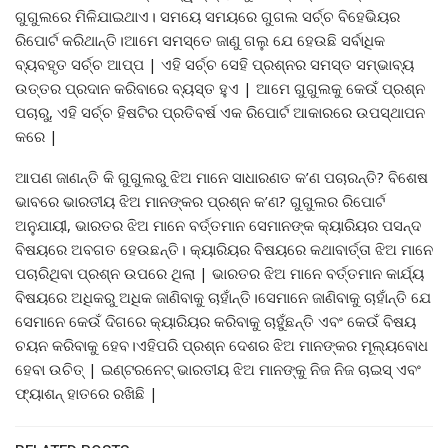
ଗୁଗୁଲରେ ମିଳିଯାଇଥାଏ। ସମୟେ ସମୟରେ ଗୁଗଲ ସର୍ଚ୍ଚ ବିହେଭିୟର
ରିପୋର୍ଟ କରିଥାନ୍ତି।ଆମେ ସମସ୍ତେ ଜାଣୁ ଗଲୁ ଯେ ହେଉଛି ସର୍ବାଧିକ
ବ୍ୟବହୃତ ସର୍ଚ୍ଚ ଆପ୍ପ | ଏହି ସର୍ଚ୍ଚ ସେହି ପ୍ରଶ୍ନର ସମସ୍ତ ସମ୍ଭାବ୍ୟ
ଉତ୍ତର ପ୍ରଦାନ କରିବାରେ ବ୍ୟସ୍ତ ହୁଏ | ଆମେ ଗୁଗୁଲକୁ କେଉଁ ପ୍ରଶ୍ନ
ପଚାରୁ, ଏହି ସର୍ଚ୍ଚ ହିଷଟିର ପ୍ରତିବର୍ଷ ଏକ ରିପୋର୍ଟ ଆକାରରେ ଉପସ୍ଥାପନ
କରେ |
ଆପଣ ଜାଣନ୍ତି କି ଗୁଗୁଲରୁ ଝିଅ ମାନେ ସାଧାରଣତ କ’ଣ ପଚାରନ୍ତି? ବିଶେଷ
ଭାବରେ ଭାରତୀୟ ଝିଅ ମାନଙ୍କର ପ୍ରଶ୍ନ କ’ଣ? ଗୁଗୁଲର ରିପୋର୍ଟ
ଅନୁଯାୟୀ, ଭାରତର ଝିଅ ମାନେ ବର୍ତ୍ତମାନ ସେମାନଙ୍କ କ୍ୟାରିୟର ପସନ୍ଦ
ବିଷୟରେ ଅବଗତ ହେଉଛନ୍ତି। କ୍ୟାରିୟର ବିଷୟରେ କଥାବାର୍ତ୍ତା ଝିଅ ମାନେ
ପଚାରିଥିବା ପ୍ରଶ୍ନ ଉପରେ ଥିଲା | ଭାରତର ଝିଅ ମାନେ ବର୍ତ୍ତମାନ କାର୍ଯ୍ୟ
ବିଷୟରେ ଅଧିକରୁ ଅଧିକ ଜାଣିବାକୁ ଚାହାଁନ୍ତି।ସେମାନେ ଜାଣିବାକୁ ଚାହାଁନ୍ତି ଯେ
ସେମାନେ କେଉଁ ଦିଗରେ କ୍ୟାରିୟର କରିବାକୁ ଚାହୁଁଛନ୍ତି ଏବଂ କେଉଁ ବିଷୟ
ଚୟନ କରିବାକୁ ହେବ।ଏହିପରି ପ୍ରଶ୍ନ ଦେଶର ଝିଅ ମାନଙ୍କର ମୂଲ୍ୟବୋଧ
ହେବା ଉଚିତ୍ | ଇଣ୍ଟରନେଟ୍ ଭାରତୀୟ ଝିଅ ମାନଙ୍କୁ ନିଜ ନିଜ ଚାଇସ୍ ଏବଂ
ଫ୍ୟାଶନ୍ ହାତରେ ରଖିଛି |