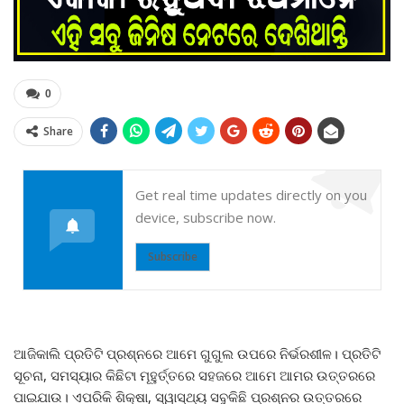
0
Share
Get real time updates directly on you
device, subscribe now.
Subscribe
ଆଜିକାଲି ପ୍ରତିଟି ପ୍ରଶ୍ନରେ ଆମେ ଗୁଗୁଲ ଉପରେ ନିର୍ଭରଶୀଳ। ପ୍ରତିଟି
ସୂଚନା, ସମସ୍ୟାର କିଛିଟା ମୂହୁର୍ତ୍ତରେ ସହଜରେ ଆମେ ଆମର ଉତ୍ତରରେ
ପାଇଯାଉ। ଏପରିକି ଶିକ୍ଷା, ସ୍ୱାସ୍ଥ୍ୟ ସବୁକିଛି ପ୍ରଶ୍ନର ଉତ୍ତରରେ