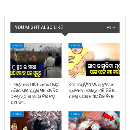
YOU MIGHT ALSO LIKE
All
ସମାଚାର
ସମାଚାର
୮ ସନ୍ତାନର ମାଆ ହୋଇ ମଧ୍ୟ
ସାପ କାମୁଡ଼ିବା ପରେ ତୁରନ୍ତ
ରଖିଲା ପର ପୁରୁଷ ସହ ଅବୈଧ
ବ୍ୟବହାର କରନ୍ତୁ ଏହି ଜିନିଷ,
ସ-ମ୍ବନ୍ଧ,ତା ପରେ ନିଜ ବଡ଼
ମୂଳରୁ ଶେଷ ହୋଇଯିବ ବି-ଷ
ପୁଅ ସହ…
ସମାଚାର
ସମାଚାର