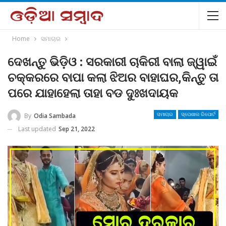
Home
ସମାଚାର
ଦେଖନ୍ତୁ ଭିଡ଼ିଓ : ସରକାରୀ ଚାକିରୀ ବାଲା ଜ୍ୱାଇଁ
ଚକ୍କରରେ ବାପା କଲା ଝିଅର ବାହାଘର,କିନ୍ତୁ ତା
ପରେ ଯାହାହେଲା ତାହା ବଡ ଦୁଃଖଦାୟକ
By
Odia Sambada
ସମାଚାର
ସ୍ପେଶାଲ ରିପୋର୍ଟ
Last updated
Sep 21, 2022