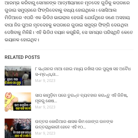
ଆରମ୍ଭ କରିବାରୁ ସେମାନଙ୍କ ଆତ୍ମୀୟମାନେ ମୃତଦେହ ଗୁଡିକୁ କପଡାରେ
ଗୁଡାଇ ସମୁଦ୍ରରେ ଫିଙ୍ଗିଦେବାକୁ ବାଧ୍ୟ ହୋଇଥିଲେ। ସୋସିଆଲ
ମିଡିଆରେ ଏପରି ଏକ ଭିଡିଓ ଭାଇରାଲ ହେଉଛି ଯେଉଁଥିରେ ଜଣେ ଅସହାୟ
ବାପା ନିଜ ପୁଅର ମୃତଦେହକୁ କପଡାରେ ଗୁଡାଇ ସମୁଦ୍ର ଫିଙ୍ଗି ଦେଉଥିବା
ଦେଖିବାକୁ ମିଳିଛି। ଏହି ଭିଡିଓ ବୟାନ କରୁଛିକି, ସେ ସମୟର ପରିସ୍ଥିତି କେତେ
ଭୟାନକ ହୋଇଥିବ।
RELATED POSTS
୮ ସନ୍ତାନର ମାଆ ହୋଇ ମଧ୍ୟ ରଖିଲା ପର ପୁରୁଷ ସହ ଅବୈଧ
ସ-ମ୍ବନ୍ଧ,ତା…
Mar 9, 2023
ସାପ କାମୁଡ଼ିବା ପରେ ତୁରନ୍ତ ବ୍ୟବହାର କରନ୍ତୁ ଏହି ଜିନିଷ,
ମୂଳରୁ ଶେଷ…
Mar 9, 2023
ଉତ୍ତର କୋରିଆର ଶାସକ କିମ ଜୋଙ୍ଗ ଉନଙ୍କ
ଉତ୍ତରାଧିକାରୀ ହେବେ ଏହି ୧୦…
Mar 9, 2023