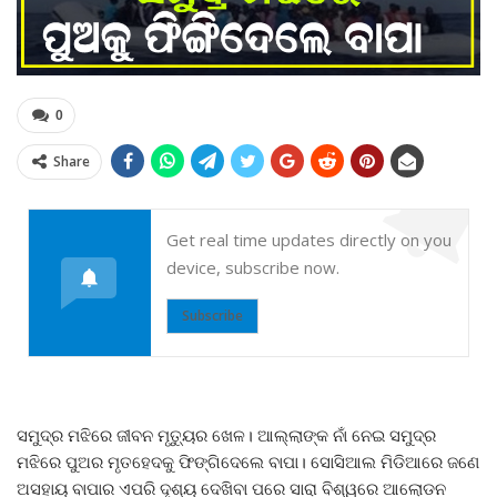
0
Share
Get real time updates directly on you
device, subscribe now.
Subscribe
ସମୁଦ୍ର ମଝିରେ ଜୀବନ ମୃତ୍ୟୁର ଖେଳ। ଆଲ୍ଲାଙ୍କ ନାଁ ନେଇ ସମୁଦ୍ର
ମଝିରେ ପୁଅର ମୃତହେଦକୁ ଫିଙ୍ଗିଦେଲେ ବାପା। ସୋସିଆଲ ମିଡିଆରେ ଜଣେ
ଅସହାୟ ବାପାର ଏପରି ଦୃଶ୍ୟ ଦେଖିବା ପରେ ସାରା ବିଶ୍ୱରେ ଆଲୋଡନ