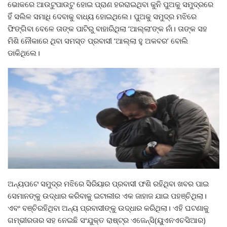
ଭୋକରେ ଆଉଟୁପାଉଟୁ ହୋଇ ପ୍ରାଣ ହରରାଇଥିବା କୁନି ପୁଅକୁ ସମୁଦ୍ରରେ
ହିଁ ସଲିଳ ସମାଧି ଦେବାକୁ ବାଧ୍ୟ ହୋଇଥିଲେ। ପୁଅକୁ ସମୁଦ୍ର ମଝିରେ
ଫିଙ୍ଗିବା ବେଳେ ତାଙ୍କ ପାଟିରୁ ବାହାରିଥିଲା ‘ଆଲ୍ଲା’ଙ୍କ ନାଁ। ତାଙ୍କ ସହ
ମିଶି ନୌକାରେ ଥିବା ସମସ୍ତ ପ୍ରବାସୀ ‘ଆଲ୍ଲା ହୁ ଅକବର’ ବୋଲି
ଡାକିଥିଲେ।
ଅନ୍ୟପଟେ ସମୁଦ୍ର ମଝିରେ ସିରିୟାର ପ୍ରବାସୀ ଫଶି ରହିଥିବା ଖବର ପାଇ
ସେମାନଙ୍କୁ ଉଦ୍ଧାର କରିବାକୁ ଇଟାଲୀର ଏକ ଜାହାଜ ଯାଇ ପହଞ୍ଚିଥିଲା।
ଏବଂ ବଞ୍ଚିରହିଥିବା ଅନ୍ୟ ପ୍ରବାସୀଙ୍କୁ ଉଦ୍ଧାର କରିଥିଲା। ଏହି ଘଟଣାକୁ
ଗମ୍ଭୀରତାର ସହ ନେଇଛି ସଂଯୁକ୍ତ ରାଷ୍ଟ୍ର ଏଜେନ୍ସି(ୟୁଏନଏଚସିଆର)