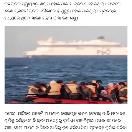
କିଛିଙ୍କର ସ୍ୱାସ୍ଥ୍ୟ ଖରାପ ହୋଇଯାଇ ସଂକ୍ରମଣ ହୋଇଥିଲା। ଫଳରେ
୬ଜଣ ପ୍ରବାସୀଙ୍କର ନୌକାରେ ହିଁ ମୁତ୍ୟୁ ହୋଇଯାଇଥିଲା। ମୃତକଙ୍କ
ମଧ୍ୟରେ ଥିଲେ ୩ଜଣ ମହିଳା ଓ ୩ ଜଣ ଶିଶୁ।
ଇଟାଲୀ ମାଟିରେ ପହଞ୍ଚି ଆପଣାର ଲୋକଙ୍କୁ କବର ଦେବାକୁ ଭାବି ମୃତଦେହ
ଗୁଡିକୁ ରଖିଥିଲେ ବି କ୍ରମେ ସେଥିରୁ ଦୁର୍ଗନ୍ଧ ବାହାରିଥିଲା। ଆଉ ତା’ ପରେ
ଯାହା ହେଲା ଆପଣ ଜାଣିଲେ ଆଖିରୁ ଲୁହ ଝରିଆସିବ। ମୃତଦେହ ଗୁଡିକ ପଚିବା