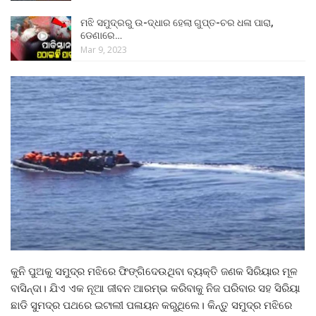
ମଝି ସମୁଦ୍ରରୁ ଉ-ଦ୍ଧାର ହେଲା ଗୁପ୍ତ-ଚର ଧଳା ପାରା,
ଡେଣାରେ…
Mar 9, 2023
କୁନି ପୁଅକୁ ସମୁଦ୍ର ମଝିରେ ଫିଙ୍ଗିଦେଉଥିବା ବ୍ୟକ୍ତି ଜଣକ ସିରିୟାର ମୂଳ
ବାସିନ୍ଦା। ଯିଏ ଏକ ନୂଆ ଜୀବନ ଆରମ୍ଭ କରିବାକୁ ନିଜ ପରିବାର ସହ ସିରିୟା
ଛାଡି ସୁମଦ୍ର ପଥରେ ଇଟାଲୀ ପଳାୟନ କରୁଥିଲେ। କିନ୍ତୁ ସମୁଦ୍ର ମଝିରେ