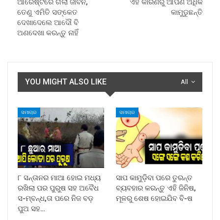
ଆରେଷ୍ଟରେ ଗଲା ଜୀବନ,
ଏହି କାରଣରୁ ଆପଣ ଅଧିକ
ତେଣୁ ଏମିତି ସଙ୍କେତ
କାମୁଡୁଛନ୍ତି
ଦେଖାଦେଲେ ଆଦୌ ବି
ଅଣଦେଖା କରନ୍ତୁ ନାହିଁ
YOU MIGHT ALSO LIKE
All
ସମାଚାର
ସମାଚାର
୮ ସନ୍ତାନର ମାଆ ହୋଇ ମଧ୍ୟ
ସାପ କାମୁଡ଼ିବା ପରେ ତୁରନ୍ତ
ରଖିଲା ପର ପୁରୁଷ ସହ ଅବୈଧ
ବ୍ୟବହାର କରନ୍ତୁ ଏହି ଜିନିଷ,
ସ-ମ୍ବନ୍ଧ,ତା ପରେ ନିଜ ବଡ଼
ମୂଳରୁ ଶେଷ ହୋଇଯିବ ବି-ଷ
ପୁଅ ସହ…