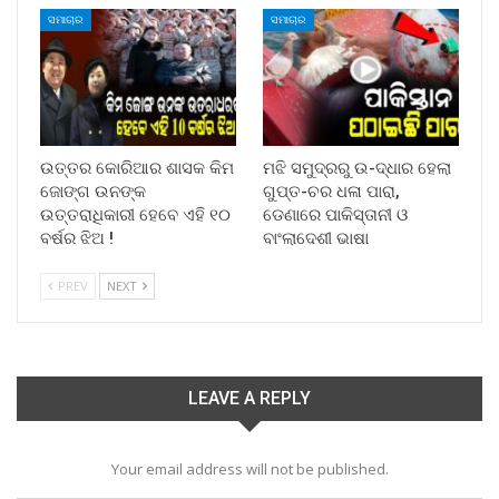
ସମାଚାର
ସମାଚାର
ଉତ୍ତର କୋରିଆର ଶାସକ କିମ
ମଝି ସମୁଦ୍ରରୁ ଉ-ଦ୍ଧାର ହେଲା
ଜୋଙ୍ଗ ଉନଙ୍କ
ଗୁପ୍ତ-ଚର ଧଳା ପାରା,
ଉତ୍ତରାଧିକାରୀ ହେବେ ଏହି ୧୦
ଡେଣାରେ ପାକିସ୍ତାନୀ ଓ
ବର୍ଷର ଝିଅ !
ବାଂଲାଦେଶୀ ଭାଷା
PREV
NEXT
LEAVE A REPLY
Your email address will not be published.