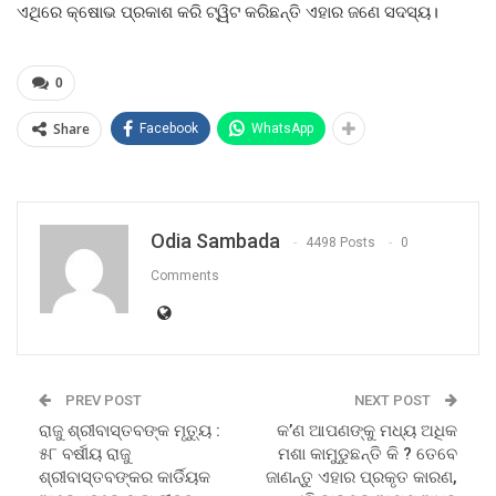
ଏଥିରେ କ୍ଷୋଭ ପ୍ରକାଶ କରି ଟ୍ୱିଟ କରିଛନ୍ତି ଏହାର ଜଣେ ସଦସ୍ୟ।
0
Share
Facebook
WhatsApp
Odia Sambada
4498 Posts
0
Comments
PREV POST
NEXT POST
ରାଜୁ ଶ୍ରୀବାସ୍ତବଙ୍କ ମୃତ୍ୟୁ :
କ’ଣ ଆପଣଙ୍କୁ ମଧ୍ୟ ଅଧିକ
୫୮ ବର୍ଷୀୟ ରାଜୁ
ମଶା କାମୁଡୁଛନ୍ତି କି ? ତେବେ
ଶ୍ରୀବାସ୍ତବଙ୍କର କାର୍ଡିୟକ
ଜାଣନ୍ତୁ ଏହାର ପ୍ରକୃତ କାରଣ,