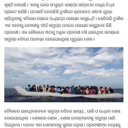
ସୃଷ୍ଟି ହୋଇଛି। ଏହାକୁ ନେଇ ସଂଯୁକ୍ତ ରାଷ୍ଟ୍ର ସଙ୍ଗଠନ ମଧ୍ୟ ଚିନ୍ତା
ପ୍ରକଟ କରିଛି। ଘଟଣାଟି ହେଉଛିକି ତୁର୍କୀରେ କ୍ରମାଗତ ଶୀତଳ ଯୁଦ୍ଧ
ଲାଗିଥିବାରୁ ଏଠିକାର ଲୋକେ ଅନ୍ୟତ୍ର ପଳାୟନ କରୁଛନ୍ତି। ସେହିପରି ତୁର୍କୀର
ଏକ ସହରରୁ ଇଟାଲୀକୁ ଦୀର୍ଘ ସମୁଦ୍ର ପଥରେ ପଳାୟନ କରୁଥିଲେ କିଛି
ପ୍ରବାସୀ। ଏକ ନୌକାରେ ୩୦ରୁ ଅଧିକ ପ୍ରବାସୀ ବସି ଯାଉଥିବା ସମୟରେ
ସମୁଦ୍ର ମଝିରେ ଆରମ୍ଭ ହୋଇଯାଇଥିଲା ମୃତ୍ୟୁର ଖେଳ।
ନୌକାରେ ଯାଉଥିବାବେଳେ ସମୁଦ୍ର ମଝିରେ ଖାଦ୍ୟ , ପାଣି ଓ ଇନ୍ଧନ ଶେଷ
ହୋଇଯାଇଥିଲା । ଶେଷରେ ଭୋକ , ଶୋଷ ମେଣ୍ଟାଇବାକୁ ସମୁୁଦ୍ର ପାଣି
ପିଇଥିଲେ। ହେଲେ ଏହା ସେମାନଙ୍କୁ ସୁହାଇ ନଥିଲା। ପ୍ରବାସୀଙ୍କ ମଧ୍ୟରୁ