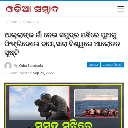
Home
ସମାଚାର
ଆଲ୍ଲାଙ୍କ ନାଁ ନେଇ ସମୁଦ୍ର ମଝିରେ ପୁଅକୁ
ଫିଙ୍ଗିଦେଲେ ବାପା,ସାରା ବିଶ୍ୱରେ ଆଲୋଡନ
ସୃଷ୍ଟି
By
Odia Sambada
ସମାଚାର
ସ୍ପେଶାଲ ରିପୋର୍ଟ
Last updated
Sep 21, 2022