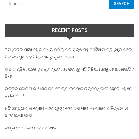
RECENT POSTS
୮ ସନ୍ତାନର ମାଆ ହୋଇ ମଧ୍ୟ ରଖିଲା ପର ପୁରୁଷ ସହ ଅବୈଧ ସ-ମ୍ବନ୍ଧ,ତା ପରେ
ନିଜ ବଡ଼ ପୁଅ ସହ ମିଶି,ଜାଣନ୍ତୁ ପୁରା ଘ-ଟଣା
ସାପ କାମୁଡ଼ିବା ପରେ ତୁରନ୍ତ ବ୍ୟବହାର କରନ୍ତୁ ଏହି ଜିନିଷ, ମୂଳରୁ ଶେଷ ହୋଇଯିବ
ବି-ଷ
ଉତ୍ତର କୋରିଆର ଶାସକ କିମ ଜୋଙ୍ଗ ଉନଙ୍କ ଉତ୍ତରାଧିକାରୀ ହେବେ ଏହି ୧୦
ବର୍ଷର ଝିଅ !
ମଝି ସମୁଦ୍ରରୁ ଉ-ଦ୍ଧାର ହେଲା ଗୁପ୍ତ-ଚର ଧଳା ପାରା, ଡେଣାରେ ପାକିସ୍ତାନୀ ଓ
ବାଂଲାଦେଶୀ ଭାଷା
ରଙ୍ଗ ବଦଳରେ ର-କ୍ତର ଖେଳ …..