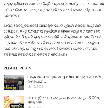
ଯାହାକୁ ଶୁଣିଲେ ଆପଣମାନେ ନିଶ୍ଚିତ ରୂପରେ ଆଶ୍ଚର୍ଯ୍ୟ ହେବେ। ଜଣେ ୬୬
ବର୍ଷୀୟ ମହିଳାଙ୍କ ପେଟରୁ ଡାକ୍ତର ୫୫ଟି ବ୍ୟାଟେରୀ ବାହାର କରିଥିବା କଥା
ଜଣାପଡିଛି।
ଆପଣ ପେଟରୁ ବ୍ୟାଟେରୀ ବାହାରିଥିବା କଥାଟି ଶୁଣିଲେ ନିଶ୍ଚିତ ଆଶ୍ଚର୍ଯ୍ୟ
ହେଉଥିବେ, କିନ୍ତୁ ଘଟଣାଟି ଆଶ୍ଚର୍ଯ୍ୟକର ହେଲେ ମଧ୍ୟ ସତ ଅଟେ। ସେ
ପୁଣି ଗୋଟିଏ କି ଦୁଇଟି ନୁହେଁ ବରଂ ବାହାରିଛି ୫୫ଟି ବ୍ୟାଟେରୀ। ଏକ ରିପୋର୍ଟ
ଅନୁସାରେ ଏହି ଘଟଣାଟି ହେଉଛି ଆୟର୍ଲାଣ୍ଡର। ଆୟର୍ଲାଣ୍ଡରେ ରହୁଥିବା
ଜଣେ ମହିଳାଙ୍କ ପେଟରୁ ୫୫ଟି ବ୍ୟାଟେରୀ ବାହାରିଛି। ତେବେ ମହିଳାଜଣକ
ବର୍ତ୍ତମାନ ହସ୍ପିଟାଲରେ ଚିକିତ୍ସିତ ହେଉଛନ୍ତି।
RELATED POSTS
୮ ସନ୍ତାନର ମାଆ ହୋଇ ମଧ୍ୟ ରଖିଲା ପର ପୁରୁଷ ସହ ଅବୈଧ
ସ-ମ୍ବନ୍ଧ,ତା…
Mar 9, 2023
ସାପ କାମୁଡ଼ିବା ପରେ ତୁରନ୍ତ ବ୍ୟବହାର କରନ୍ତୁ ଏହି ଜିନିଷ,
ମୂଳରୁ ଶେଷ…
Mar 9, 2023