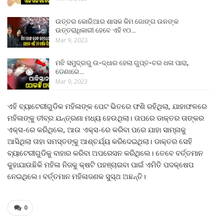
ଉତ୍ତର କୋରିଆର ଶାସକ କିମ ଜୋଙ୍ଗ ଉନଙ୍କ
ଉତ୍ତରାଧିକାରୀ ହେବେ ଏହି ୧୦…
Mar 9, 2023
ମଝି ସମୁଦ୍ରରୁ ଉ-ଦ୍ଧାର ହେଲା ଗୁପ୍ତ-ଚର ଧଳା ପାରା,
ଡେଣାରେ…
Mar 9, 2023
ଏହି ବ୍ୟାଟେରୀଗୁଡିକ ମହିଳାଙ୍କ ପେଟ ଭିତରେ ଫଶି ରହିଥିଲା, ଯାହାଫଳରେ
ମହିଳାଙ୍କୁ ତୀବ୍ର ଯନ୍ତ୍ରଣା ମଧ୍ୟ ହେଉଥିଲା। ତାପରେ ଡାକ୍ତର ତାଙ୍କର
ଏକ୍ସ-ରେ କରିଥିଲେ, ଆଉ ଏକ୍ସ-ରେ କରିବା ପରେ ଯାହା ସାମ୍ନାକୁ
ଆସିଥିଲା ତାହା ସମସ୍ତଙ୍କୁ ଆଶ୍ଚର୍ଯ୍ୟ କରିଦେଇଥିଲା। ଡାକ୍ତର ସେହି
ବ୍ୟାଟେରୀଗୁଡିକୁ ବାହାର କରିବା ଅପରେସନ କରିଥିଲେ। ତେବେ ବର୍ତ୍ତମାନ
କୁହାଯାଉଛିକି ମହିଳା ନିଜକୁ କ୍ଷଟି ପହଞ୍ଚାଇବା ପାଇଁ ଏମିତି ପଦକ୍ଷେପ
ନେଇଥିଲେ। ବର୍ତ୍ତମାନ ମହିଳାଜଣକ ସୁସ୍ଥ ଅଛନ୍ତି।
0