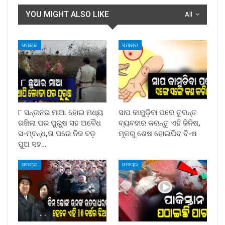
YOU MIGHT ALSO LIKE
All
ସମାଚାର
ସମାଚାର
୮ ସନ୍ତାନର ମାଆ ହୋଇ ମଧ୍ୟ
ସାପ କାମୁଡ଼ିବା ପରେ ତୁରନ୍ତ
ରଖିଲା ପର ପୁରୁଷ ସହ ଅବୈଧ
ବ୍ୟବହାର କରନ୍ତୁ ଏହି ଜିନିଷ,
ସ-ମ୍ବନ୍ଧ,ତା ପରେ ନିଜ ବଡ଼
ମୂଳରୁ ଶେଷ ହୋଇଯିବ ବି-ଷ
ପୁଅ ସହ…
ସମାଚାର
ସମାଚାର