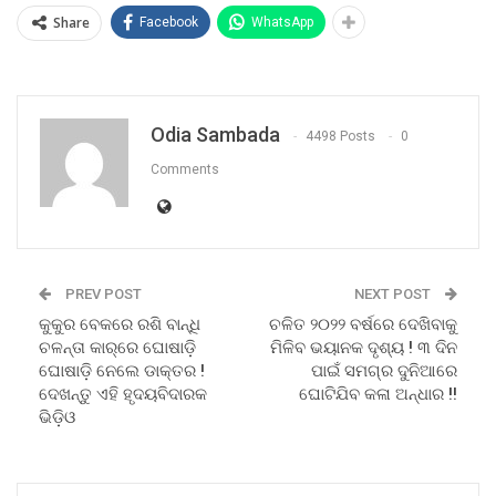
Share
Facebook
WhatsApp
Odia Sambada
4498 Posts
0
Comments
PREV POST
NEXT POST
କୁକୁର ବେକରେ ରଶି ବାନ୍ଧି
ଚଳିତ ୨୦୨୨ ବର୍ଷରେ ଦେଖିବାକୁ
ଚଳନ୍ତା କାର୍‌ରେ ଘୋଷାଡ଼ି
ମିଳିବ ଭୟାନକ ଦୃଶ୍ୟ ! ୩ ଦିନ
ଘୋଷାଡ଼ି ନେଲେ ଡାକ୍ତର !
ପାଇଁ ସମଗ୍ର ଦୁନିଆରେ
ଦେଖନ୍ତୁ ଏହି ହୃଦୟବିଦାରକ
ଘୋଟିଯିବ କଳା ଅନ୍ଧାର !!
ଭିଡ଼ିଓ