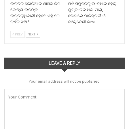
ଉତ୍ତର କୋରିଆର ଶାସକ କିମ
ମଝି ସମୁଦ୍ରରୁ ଉ-ଦ୍ଧାର ହେଲା
ଜୋଙ୍ଗ ଉନଙ୍କ
ଗୁପ୍ତ-ଚର ଧଳା ପାରା,
ଉତ୍ତରାଧିକାରୀ ହେବେ ଏହି ୧୦
ଡେଣାରେ ପାକିସ୍ତାନୀ ଓ
ବର୍ଷର ଝିଅ !
ବାଂଲାଦେଶୀ ଭାଷା
PREV
NEXT
LEAVE A REPLY
Your email address will not be published.