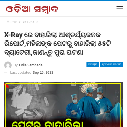
Home
ସମାଚାର
X-Ray ରେ ବାହାରିଲା ଆଶ୍ଚର୍ଯ୍ୟଜନକ
ରିପୋର୍ଟ,ମହିଳାଙ୍କ ପେଟରୁ ବାହାରିଲା ୫୫ଟି
ବ୍ୟାଟେରୀ,ଜାଣନ୍ତୁ ପୁରା ଘଟଣା
By
Odia Sambada
ସମାଚାର
ସ୍ପେଶାଲ ରିପୋର୍ଟ
Last updated
Sep 20, 2022