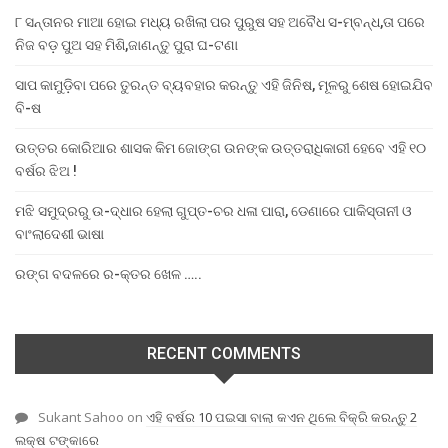
୮ ସନ୍ତାନର ମାଆ ହୋଇ ମଧ୍ୟ ରଖିଲା ପର ପୁରୁଷ ସହ ଅବୈଧ ସ-ମ୍ବନ୍ଧ,ତା ପରେ
ନିଜ ବଡ଼ ପୁଅ ସହ ମିଶି,ଜାଣନ୍ତୁ ପୁରା ଘ-ଟଣା
ସାପ କାମୁଡ଼ିବା ପରେ ତୁରନ୍ତ ବ୍ୟବହାର କରନ୍ତୁ ଏହି ଜିନିଷ, ମୂଳରୁ ଶେଷ ହୋଇଯିବ
ବି-ଷ
ଉତ୍ତର କୋରିଆର ଶାସକ କିମ ଜୋଙ୍ଗ ଉନଙ୍କ ଉତ୍ତରାଧିକାରୀ ହେବେ ଏହି ୧୦
ବର୍ଷର ଝିଅ !
ମଝି ସମୁଦ୍ରରୁ ଉ-ଦ୍ଧାର ହେଲା ଗୁପ୍ତ-ଚର ଧଳା ପାରା, ଡେଣାରେ ପାକିସ୍ତାନୀ ଓ
ବାଂଲାଦେଶୀ ଭାଷା
ରଙ୍ଗ ବଦଳରେ ର-କ୍ତର ଖେଳ …..
RECENT COMMENTS
Sukant Sahoo
on
ଏହି ବର୍ଷର 10 ପଇସା ବାଲା କଏନ ଥିଲେ ବିକ୍ରି କରନ୍ତୁ 2
ଲକ୍ଷ ଟଙ୍କାରେ