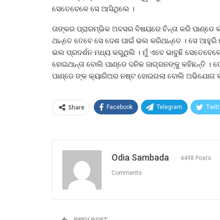
ସେତେବେଳେ ସେ ଆସିଥିଲେ ।
ତାଙ୍କର ପ୍ରାରମ୍ଭିକ ଅବସର ବିଷୟରେ ଚିନ୍ତା କରି ପାଣ୍ଡେ
ଥାନ୍ତେ ତେବେ ସେ ଦେଶ ପାଇଁ ଭଲ କରିଥାନ୍ତେ । ସେ ଆହୁରି ମ
ଭଲ ପ୍ରଦର୍ଶନ ମଧ୍ୟ କରୁଥିଲି । ମୁଁ ଏବେ ଭାବୁଛି ସେତେ
ହୋଇଥାନ୍ତା ବୋଲି ପାଣ୍ଡେ ଦନିକ ଜାଗ୍ରନଙ୍କୁ କହିଛନ୍ତି ।
ପାଣ୍ଡେ ଙ୍କ କ୍ୟାରିଅର ନଷ୍ଟ ହୋଇଗଲା ବୋଲି ଅଭିଯୋଗ ଲ
Share
Facebook
Telegram
Twitt
Odia Sambada
4498 Posts
Comments
PREV POST