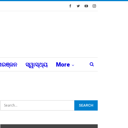
ରଞ୍ଜନ
ସ୍ୱାସ୍ଥ୍ୟ
More