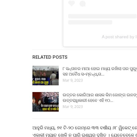
A post shared by
RELATED POSTS
୮ ସନ୍ତାନର ମାଆ ହୋଇ ମଧ୍ୟ ରଖିଲା ପର ପୁର
ସହ ଅବୈଧ ସ-ମ୍ବନ୍ଧ,ତା…
Mar 9, 2023
ଉତ୍ତର କୋରିଆର ଶାସକ କିମ ଜୋଙ୍ଗ ଉନଙ
ଉତ୍ତରାଧିକାରୀ ହେବେ ଏହି ୧୦…
Mar 9, 2023
ଆହୁରି ମଧ୍ୟ, ୭୧ ଟି-୨୦ ଗେମ୍ରେ ୩୩ ବର୍ଷୀୟ ୬୮ ୱିକେଟ୍ 
ଏକାକୀ ମ୍ୟାଚ୍ ଖେଳି ନ ପାରି ଇଶ୍ୱର ଦୁଖିତ । ଯେତେବେଳେ