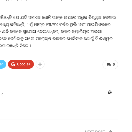
 କହିଛନ୍ତି ଯେ ଯଦି ଏମଏସ ଧୋନି ତାଙ୍କ ଉପରେ ଅଧିକ ବିଶ୍ୱାସ ଦେଖାଇ
ଧ୍ୟ କହିଛନ୍ତି, ” ମୁଁ ମାତ୍ର ୨୩/୨୪ ବର୍ଷର ଥିଲି ଏବଂ ଆଇପିଏଲରେ
ବେଳେ ଯଦି ମୋତେ ସୁଯୋଗ ଦେଇଥାନ୍ତେ, ମୋର କ୍ୟାରିୟର ଅଲଗା
 ତେବେ ଦେଖିବାକୁ ଗଲେ ପରୋକ୍ଷ ଭାବରେ ଧୋନିଙ୍କ ଯୋଗୁଁ ହିଁ ଈଶ୍ୱର
ଗାଇଛନ୍ତି ନିଜେ ।
er
Google+
0
0
NEXT POST