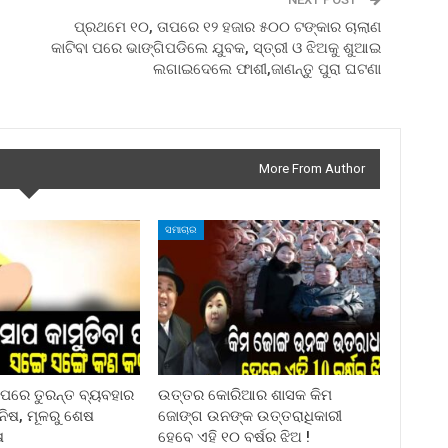
ପ୍ରଥମେ ୧୦, ତାପରେ ୧୨ ହଜାର ୫୦୦ ଟଙ୍କାର ଚାଲାଣ
କାଟିବା ପରେ ଭାଙ୍ଗିପଡିଲେ ଯୁବକ, ସ୍ତ୍ରୀ ଓ ଝିଅକୁ ଶୁଆଇ
ଲଗାଇଦେଲେ ଫାଶୀ,ଜାଣନ୍ତୁ ପୁରା ଘଟଣା
More From Author
ସମାଚାର
ା ପରେ ତୁରନ୍ତ ବ୍ୟବହାର
ଉତ୍ତର କୋରିଆର ଶାସକ କିମ
ିନିଷ, ମୂଳରୁ ଶେଷ
ଜୋଙ୍ଗ ଉନଙ୍କ ଉତ୍ତରାଧିକାରୀ
ଷ
ହେବେ ଏହି ୧୦ ବର୍ଷର ଝିଅ !