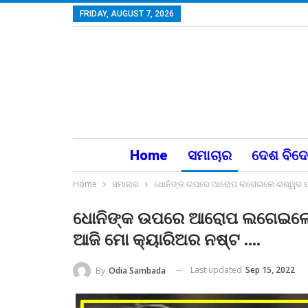
FRIDAY, AUGUST 7, 2026
Home
ସମାଚାର
ଦେଶ ବିଦ
Home
ସମାଚାର
ଧୋନିଙ୍କ ଉପରେ ଆରୋପ ଲଗେଇଲେ ଈଶ୍ୱର ପାଣ୍ଡ
ଧୋନିଙ୍କ ଉପରେ ଆରୋପ ଲଗେଇଲେ ଈ
ଆଜି ମୋ କ୍ୟାରିଅର ନଷ୍ଟ ….
Last updated
Sep 15, 2022
By
Odia Sambada