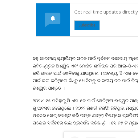
Get real time updates directl
Subscribe
ବହୁ ଭାରତୀୟ କ୍ୟାରିୟର ଗଠନ ପାଇଁ ପୂର୍ବତନ ଭାରତୀୟ ଅଧିନ
ରବିଚନ୍ଦ୍ରନ ଅଶ୍ୱିନ ଏବଂ ମୋହିତ ଶର୍ମାଙ୍କ ପରି ଆଇ-ପି-ଏଲ
କରି ଭାରତ ପାଇଁ ଖେଳିବାକୁ ଯାଇଥିଲେ । ଅବଶ୍ୟ, ସି-ଏସ-କେରେ
ପାଇଁ ଭଲ କରିଥିଲେ କିନ୍ତୁ ଧୋନିଙ୍କୁ ଭାରତୀୟ ଦଳ ପାଇଁ ବିଚା
ଇଶ୍ୱର ପାଣ୍ଡେ ।
୨୦୧୪-୧୫ ମସିହାରୁ ସି-ଏସ-କେ ପାଇଁ ଖେଳିଥିବା ଈଶ୍ୱର ପାଣ
ରୁ ଅବସର ନେଇଥିଲେ । ୨୦୨୨ ରଣଜୀ ଟ୍ରଫି ଜିତିଥିବା ମଧ୍ୟ
ଅବସର ନୋଟ୍ ପୋଷ୍ଟ କରି ତାଙ୍କ ଯାତ୍ରା ବିଷୟରେ ପ୍ରତି
ଘରୋଇ ସର୍କିଟରେ ଭଲ ପ୍ରଦର୍ଶନ କରିଛନ୍ତି । ସେ ୭୫ ଟି ମ୍ୟା