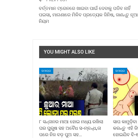
ବର୍ତ୍ତମାନ ଟ୍ରେନରେ ଖାଇବା ପାଇଁ ଦେବାକୁ ପଡିବ ନାହିଁ
ପଇସା, ମାଗଣାରେ ମିଳିବ ପ୍ରତ୍ୟେକ ଜିନିଷ, ଜାଣନ୍ତୁ ନୂଆ
ନିୟମ
YOU MIGHT ALSO LIKE
ସମାଚାର
ସମାଚାର
୮ ସନ୍ତାନର ମାଆ ହୋଇ ମଧ୍ୟ ରଖିଲା
ସାପ କାମୁଡ଼ିବ
ପର ପୁରୁଷ ସହ ଅବୈଧ ସ-ମ୍ବନ୍ଧ,ତା
କରନ୍ତୁ ଏହି ଜ
ପରେ ନିଜ ବଡ଼ ପୁଅ ସହ…
ହୋଇଯିବ ବି-