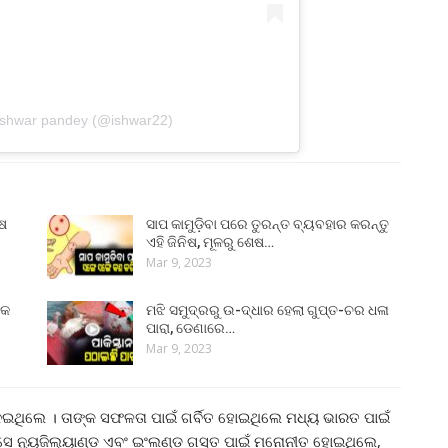
 Ishwar pandey (@ishwar22)
ୁଷ
ସାପ କାମୁଡ଼ିବା ପରେ ତୁରନ୍ତ ବ୍ୟବହାର କରନ୍ତୁ
ଏହି ଜିନିଷ, ମୂଳରୁ ଶେଷ…
Mar 9, 2023
୍କ
ମଝି ସମୁଦ୍ରରୁ ଉ-ଦ୍ଧାର ହେଲା ଗୁପ୍ତ-ଚର ଧଳା
ପାରା, ଡେଣାରେ…
Mar 9, 2023
ନେଇଥିଲେ । ତାଙ୍କ ସଫଳତା ପାଇଁ ଗର୍ବିତ ହୋଇଥିଲେ ମଧ୍ୟ ଭାରତ ପାଇଁ
 ସେ ନ୍ୟୁଜିଲ୍ୟାଣ୍ଡ ଏବଂ ଇଂଲଣ୍ଡ ଗସ୍ତ ପାଇଁ ମନୋନୀତ ହୋଇଥିଲେ,