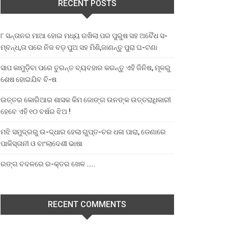
RECENT POSTS
୮ ସନ୍ତାନର ମାଆ ହୋଇ ମଧ୍ୟ ରଖିଲା ପର ପୁରୁଷ ସହ ଅବୈଧ ସ-
ମ୍ବନ୍ଧ,ତା ପରେ ନିଜ ବଡ଼ ପୁଅ ସହ ମିଶି,ଜାଣନ୍ତୁ ପୁରା ଘ-ଟଣା
ସାପ କାମୁଡ଼ିବା ପରେ ତୁରନ୍ତ ବ୍ୟବହାର କରନ୍ତୁ ଏହି ଜିନିଷ, ମୂଳରୁ
ଶେଷ ହୋଇଯିବ ବି-ଷ
ଉତ୍ତର କୋରିଆର ଶାସକ କିମ ଜୋଙ୍ଗ ଉନଙ୍କ ଉତ୍ତରାଧିକାରୀ
ହେବେ ଏହି ୧୦ ବର୍ଷର ଝିଅ !
ମଝି ସମୁଦ୍ରରୁ ଉ-ଦ୍ଧାର ହେଲା ଗୁପ୍ତ-ଚର ଧଳା ପାରା, ଡେଣାରେ
ପାକିସ୍ତାନୀ ଓ ବାଂଲାଦେଶୀ ଭାଷା
ରଙ୍ଗ ବଦଳରେ ର-କ୍ତର ଖେଳ …..
RECENT COMMENTS