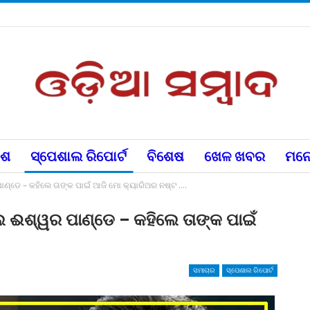
େଶ
ସ୍ପେଶାଲ ରିପୋର୍ଟ
ବିଶେଷ
ଖେଳ ଖବର
ମନୋ
େ – କହିଲେ ତାଙ୍କ ପାଇଁ ଆଜି ମୋ କ୍ୟାରିଅର ନଷ୍ଟ ….
ଶ୍ୱର ପାଣ୍ଡେ – କହିଲେ ତାଙ୍କ ପାଇଁ
ସମାଚାର
ସ୍ପେଶାଲ ରିପୋର୍ଟ