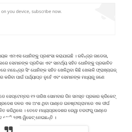
y on you device, subscribe now.
ାୟକ ଏମଏସ ଧୋନିଙ୍କୁ ପ୍ରଶଂସା କରାଯାଇଛି । ରବିନ୍ଦ୍ର ଜାଡେଜା,
ରେ ସେମାନଙ୍କ ପ୍ରତିଭା ଏବଂ ସାମର୍ଥ୍ୟ ସହିତ ଧୋନିଙ୍କୁ ପ୍ରଭାବିତ
 ମହେନ୍ଦ୍ର ସିଂ ଧୋନିଙ୍କ ସହିତ ଖେଳିଥିବା କିଛି ଖେଳାଳି ଫ୍ରାଞ୍ଚାଇଜ୍
ର କରିବା ପାଇଁ ପର୍ଯ୍ୟାପ୍ତ ନୁହେଁ ଏବଂ ସେମାନଙ୍କ ମଧ୍ୟରୁ ଜଣେ
୍ଡେ ସେପ୍ଟେମ୍ବର ୧୨ ତାରିଖ ସୋମବାର ଦିନ ସମସ୍ତ ପ୍ରକାର କ୍ରିକେଟ୍
ପ୍ରଦେଶ ଦଳର ଏକ ଅଂଶ ଥିବା ପାଣ୍ଡେ ଇନଷ୍ଟାଗ୍ରାମରେ ଏକ ଦୀର୍ଘ
ଫଳିତ କରିଥିଲେ । ତେବେ ମଧ୍ୟପ୍ରଦେଶର ରେୱା ତରଫରୁ ପାଣ୍ଡେ
ଚ୍ ଖେଳି ୨୬୩ ୱିକେଟ୍ ନେଇଛନ୍ତି ।