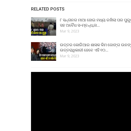
RELATED POSTS
୮ ସନ୍ତାନର ମାଆ ହୋଇ ମଧ୍ୟ ରଖିଲା ପର ପୁର
ସହ ଅବୈଧ ସ-ମ୍ବନ୍ଧ,ତା…
Mar 9, 2023
ଉତ୍ତର କୋରିଆର ଶାସକ କିମ ଜୋଙ୍ଗ ଉନଙ
ଉତ୍ତରାଧିକାରୀ ହେବେ ଏହି ୧୦…
Mar 9, 2023