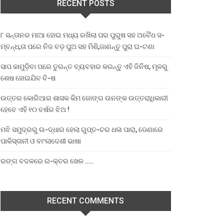
RECENT POSTS
୮ ସନ୍ତାନର ମାଆ ହୋଇ ମଧ୍ୟ ରଖିଲା ପର ପୁରୁଷ ସହ ଅବୈଧ ସ-
ମ୍ବନ୍ଧ,ତା ପରେ ନିଜ ବଡ଼ ପୁଅ ସହ ମିଶି,ଜାଣନ୍ତୁ ପୁରା ଘ-ଟଣା
ସାପ କାମୁଡ଼ିବା ପରେ ତୁରନ୍ତ ବ୍ୟବହାର କରନ୍ତୁ ଏହି ଜିନିଷ, ମୂଳରୁ
ଶେଷ ହୋଇଯିବ ବି-ଷ
ଉତ୍ତର କୋରିଆର ଶାସକ କିମ ଜୋଙ୍ଗ ଉନଙ୍କ ଉତ୍ତରାଧିକାରୀ
ହେବେ ଏହି ୧୦ ବର୍ଷର ଝିଅ !
ମଝି ସମୁଦ୍ରରୁ ଉ-ଦ୍ଧାର ହେଲା ଗୁପ୍ତ-ଚର ଧଳା ପାରା, ଡେଣାରେ
ପାକିସ୍ତାନୀ ଓ ବାଂଲାଦେଶୀ ଭାଷା
ରଙ୍ଗ ବଦଳରେ ର-କ୍ତର ଖେଳ …..
RECENT COMMENTS