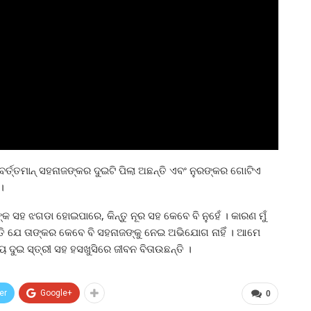
ର୍ତ୍ତମାନ୍ ସହନାଜଙ୍କର ଦୁଇଟି ପିଲା ଅଛନ୍ତି ଏବଂ ନୁରଙ୍କର ଗୋଟିଏ
।
ସହ ଝଗଡା ହୋଇପାରେ, କିନ୍ତୁ ନୂର ସହ କେବେ ବି ନୁହେଁ । କାରଣ ମୁଁ
ନ୍ତି ଯେ ତାଙ୍କର କେବେ ବି ସହନାଜଙ୍କୁ ନେଇ ଅଭିଯୋଗ ନାହିଁ । ଆମେ
ୟ ଦୁଇ ସ୍ତ୍ରୀ ସହ ହସଖୁସିରେ ଜୀବନ ବିତାଉଛନ୍ତି ।
er
Google+
0