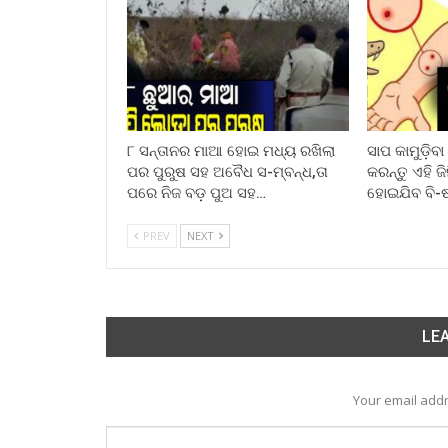
୮ ସନ୍ତାନର ମାଆ ହୋଇ ମଧ୍ୟ ରଖିଲା
ସାପ କାମୁଡ଼ିବ
ପର ପୁରୁଷ ସହ ଅବୈଧ ସ-ମ୍ବନ୍ଧ,ତା
କରନ୍ତୁ ଏହି ଜ
ପରେ ନିଜ ବଡ଼ ପୁଅ ସହ…
ହୋଇଯିବ ବି-
PREV
NEXT
LEA
Your email addr