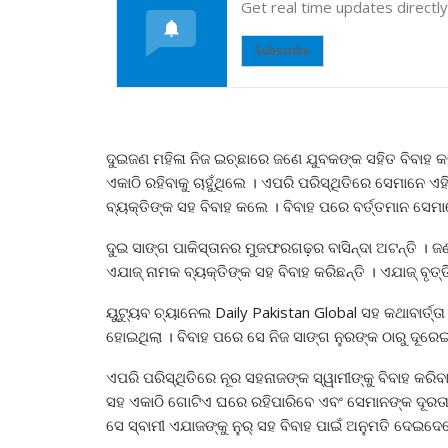
Get real time updates directl
Subscribe
ଦୁଇଜଣ ମହିଳା ନିଜ ଇଚ୍ଛାରେ ଜଣେ ଯୁବକଙ୍କ ସହିତ ବିବାହ କର
ଏକାଠି ରହିବାକୁ ଚାହୁଁଥିଲେ । ଏପରି ପରିସ୍ଥିତିରେ ସେମାନ
ବ୍ୟକ୍ତିଙ୍କ ସହ ବିବାହ କଲେ । ବିବାହ ପରେ ବର୍ତ୍ତମାନ ସେମା
ଦୁଇ ସାଙ୍ଗ ପାକିସ୍ତାନର ମୁଜଫରଗଢ଼ର ବାସିନ୍ଦା ଅଟନ୍ତି । ଜ
ଏଯାଜ୍ ନାମକ ବ୍ୟକ୍ତିଙ୍କ ସହ ବିବାହ କରିଛନ୍ତି । ଏଯାଜ୍ ବୃତ
ୟୁଟ୍ୟୁବ ଚ୍ୟାନେଲ Daily Pakistan Global ସହ କଥାବାର୍ତ୍
ହୋଇଥିଲା । ବିବାହ ପରେ ସେ ନିଜ ସାଙ୍ଗ ନୁରଙ୍କ ଠାରୁ ଦୂର
ଏପରି ପରିସ୍ଥିତିରେ ନୂର ସହନାଜଙ୍କ ସ୍ୱାମୀଙ୍କୁ ବିବାହ କରି
ସହ ଏକାଠି ଗୋଟିଏ ଘରେ ରହିପାରିବେ ଏବଂ ସେମାନଙ୍କ ଦୂରତା
ସେ ସ୍ବାମୀ ଏଯାଜଙ୍କୁ ନୁର୍ ସହ ବିବାହ ପାଇଁ ଅନୁମତି ଦେଇଦେ