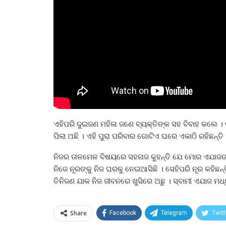
ଏହିପରି ଦୁଇଜଣ ମହିଳା ଜଣେ ବ୍ୟକ୍ତିଙ୍କ ସହ ବିବାହ କଲେ । ବ
ପିଲା ଅଛି । ଏହି ପୁରା ପରିବାର ଗୋଟିଏ ଘରେ ଏକାଠି ରହିଛନ୍ତି 
ନିଜର ତାଳମେଳ ବିଷୟରେ ସହନାଜ କୁହନ୍ତି ଯେ ମୋର ଏଯାଜଙ୍କ 
ନିଜେ ନୂରଙ୍କୁ ନିଜ ଘରକୁ ନେଇଆସିଛି । ସେହିପରି ନୂର କହିଛ
ତିନିଜଣ ଯାକ ନିଜ ଜୀବନରେ ଖୁସିରେ ଅଛୁ । ସ୍ବାମୀ ଏଯାଜ ମଧ୍
Share
Facebook
Telegram
Twitt