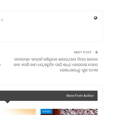
0
NEXT POST
ତ
ଜବରଦସ୍ତ ସମ୍ପର୍କ ରଖିଥିଲେ ଭାଉଜ,ଆଉ ଦିଅର ରାଗରେ
େ
କଲା ଏପରି କାମ ଯେ,ସବୁଦିନ ପାଇଁ ଶାନ୍ତ ହୋଇଗଲା ଦେହର
ଭୋକ,ଜାଣନ୍ତୁ ପୁରା ଘଟଣା
More From Author
ସମାଚାର