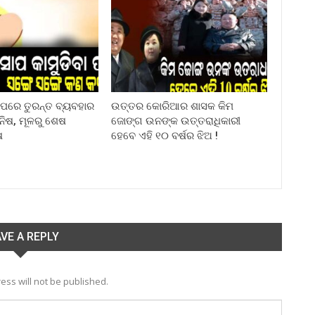
ା ପରେ ତୁରନ୍ତ ବ୍ୟବହାର
ଉତ୍ତର କୋରିଆର ଶାସକ କିମ
ିନିଷ, ମୂଳରୁ ଶେଷ
ଜୋଙ୍ଗ ଉନଙ୍କ ଉତ୍ତରାଧିକାରୀ
ଷ
ହେବେ ଏହି ୧୦ ବର୍ଷର ଝିଅ !
VE A REPLY
ess will not be published.