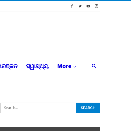
ରଞ୍ଜନ
ସ୍ୱାସ୍ଥ୍ୟ
More