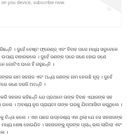
y on you device, subscribe now.
ିଛନ୍ତି । ଦୁହେଁ ବେଷ୍ଟ ଫ୍ରେଣ୍ଡ୍ ଏବଂ ବିବାହ ପରେ ମଧ୍ୟ ସବୁବେଳେ
େ ଏହି ଉପାୟ ବାହାରକଲେ । ଦୁହେଁ ଜଣଙ୍କ ପରେ ଜଣେ ହୋଇ ଜଣେ
ନେ ଗୋଟିଏ ଘରେ ହିଁ ରହୁଛନ୍ତି ।
ଣଙ୍କର ନାମ ସହନାଜ ଏବଂ ଅନ୍ୟ ଜଣଙ୍କ ନାମ ହେଉଛି ନୂର୍ । ଦୁହେଁ
୍ତିରେ ଜଣେ ଦରଜି ଅଟନ୍ତି ।
ତା କରି ସହନାଜ କହିଛନ୍ତି ଯେ ପ୍ରଥମେ ତାଙ୍କ ବିବାହ ଏଯାଜଙ୍କ ସହ
େଇ ଗଲେ । ଅବଶ୍ୟ ନୁର ପ୍ରାୟତଃ ତାଙ୍କ ଘରକୁ ଯିବାଆସିବା କରୁଥିଲେ ।
ବାକୁ ଚିନ୍ତା କଲେ । ଏହା ପଛର ଉଦ୍ଦେଶ୍ୟ ଏହା ଥିଲା ଯେ ସେ ସହନାଜଙ୍କ
 ମଧ୍ୟ ଶେଷ ହୋଇଯିବ । ସହନାଜଙ୍କୁ ନୂରଙ୍କ ପ୍ଲାନ୍ ଭଲ ଲାଗିଲା ଏବଂ
ଲେ ।