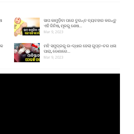
ୁଷ
ସାପ କାମୁଡ଼ିବା ପରେ ତୁରନ୍ତ ବ୍ୟବହାର କରନ୍ତୁ
ଏହି ଜିନିଷ, ମୂଳରୁ ଶେଷ…
Mar 9, 2023
୍କ
ମଝି ସମୁଦ୍ରରୁ ଉ-ଦ୍ଧାର ହେଲା ଗୁପ୍ତ-ଚର ଧଳା
ପାରା, ଡେଣାରେ…
Mar 9, 2023