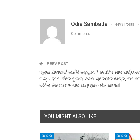
Odia Sambada
4498 Posts
Comments
PREV POST
ସ୍କୁଲ ଯିବାପାଇଁ କାହିଁକି ଡରୁଥିଲା ? ଗୋଟିଏ ମାସ ପର୍ଯ୍ୟନ୍
ମଲ୍ ଏବଂ ପାର୍କରେ ବୁଲିଲା ନବମ ଶ୍ରେଣୀର ଛାତ୍ର, ତାପର
ରଚିଲା ନିଜ ଅପହରଣର ଭୟଙ୍କର ମିଛ କାହାଣୀ
YOU MIGHT ALSO LIKE
ସମାଚାର
ସମାଚାର