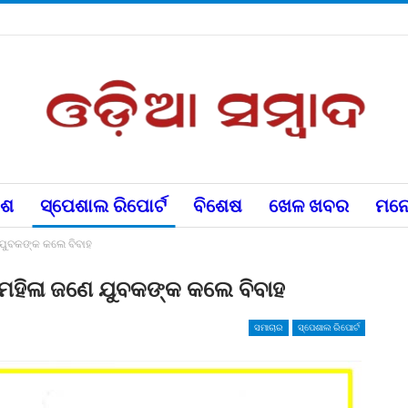
େଶ
ସ୍ପେଶାଲ ରିପୋର୍ଟ
ବିଶେଷ
ଖେଳ ଖବର
ମନୋ
େ ଯୁବକଙ୍କ କଲେ ବିବାହ
ଣ ମହିଳା ଜଣେ ଯୁବକଙ୍କ କଲେ ବିବାହ
ସମାଚାର
ସ୍ପେଶାଲ ରିପୋର୍ଟ