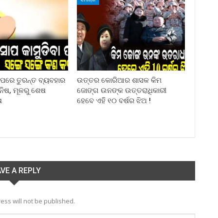
ା ପରେ ତୁରନ୍ତ ବ୍ୟବହାର
ଉତ୍ତର କୋରିଆର ଶାସକ କିମ
ିନିଷ, ମୂଳରୁ ଶେଷ
ଜୋଙ୍ଗ ଉନଙ୍କ ଉତ୍ତରାଧିକାରୀ
ଷ
ହେବେ ଏହି ୧୦ ବର୍ଷର ଝିଅ !
VE A REPLY
ess will not be published.