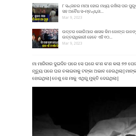
୮ ସନ୍ତାନର ମାଆ ହୋଇ ମଧ୍ୟ ରଖିଲା ପର ପୁର
ସହ ଅବୈଧ ସ-ମ୍ବନ୍ଧ,ତା…
Mar 9, 2023
ଉତ୍ତର କୋରିଆର ଶାସକ କିମ ଜୋଙ୍ଗ ଉନଙ
ଉତ୍ତରାଧିକାରୀ ହେବେ ଏହି ୧୦…
Mar 9, 2023
ମା ମାରିବାର ଦୁଇଦିନ ପରେ ସେ ଘରେ କ’ଣ କ’ଣ କଲା ୭୭ ପେ
ମୃତ୍ୟୁ ପରେ ଘର ଚଳାଇବାକୁ ଟଙ୍କା ଅଭାବ ହେଉଥିଲା|ମାଙ୍କ 
ହୋଇଥିଲା|ତେଣୁ ସେ ମାକୁ ଏଥିରୁ ମୁକ୍ତି ଦେଇଥିଲା|