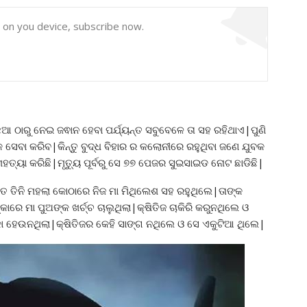
y on you device, subscribe now.
ଆ ଠାରୁ ନେଇ ଜଵାନ ହେବା ପର୍ଯ୍ୟନ୍ତ ସବୁବେଳେ ତା ସହ ରହିଥାଏ|ପୁଣି
ସେବା କରିବ|କିନ୍ତୁ ବୁଦ୍ଧ ବିହାର ର କଲୋନୀରେ ରହୁଥିବା ଜଣେ ଯୁବକ
ତ୍ୟା କରିଛି|ମୃତ୍ୟୁ ପୂର୍ବରୁ ସେ ୭୭ ପେଜର ସୁଇସାଇଡ ନୋଟ ଛାଡିଛି|
୍ଥିତ ତିନି ମହଲା କୋଠାରେ ନିଜ ମା ମିଥିଲେଶ ସହ ରହୁଥିଲେ|ତାଙ୍କ
କାରେ ମା ପୁଅଙ୍କ ଖର୍ଚ୍ଚ ଚାଲୁଥିଲା|କ୍ଷିତିଜ ଚାକିରି କରୁନଥିଲେ ଓ
 ହେଉନଥିଲା|କ୍ଷିତିଜର କେହି ସାଙ୍ଗ ନଥିଲେ ଓ ସେ ଏକୁଟିଆ ଥିଲେ|