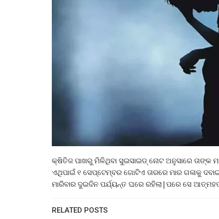
କ୍ଷିତିଜ ପାଖରୁ ମିଳିଥିବା ସୁଇସାଇଡ୍ ନୋଟ ଅନୁସାରେ ତାଙ୍କ
ଏଥିପାଇଁ ୧ ସେପ୍ଟେମ୍ବର ଗୋଟିଏ ତାରରେ ମାର ଗଳାକୁ ଦବା
ମାରିବାର ଦୁଇଦିନ ପର୍ଯ୍ୟନ୍ତ ଘରେ ରହିଲା|ପରେ ସେ ଆତ୍ମହ
RELATED POSTS