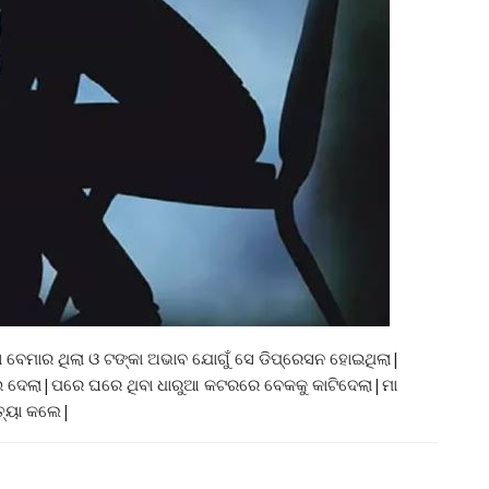
 ମା ବେମାର ଥିଲା ଓ ଟଙ୍କା ଅଭାବ ଯୋଗୁଁ ସେ ଡିପ୍ରେସନ ହୋଇଥିଲା|
ଇ ଦେଲା|ପରେ ଘରେ ଥିବା ଧାରୁଆ କଟରରେ ବେକକୁ କାଟିଦେଲା|ମା
ତ୍ୟା କଲେ|