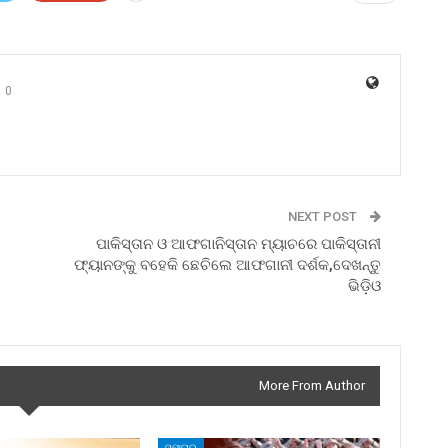
0
NEXT POST
ପାକିସ୍ତାନ ଓ ଆଫଗାନିସ୍ତାନ ମ୍ୟାଚରେ ପାକିସ୍ତାନୀ
ଫ୍ୟାନଙ୍କୁ ବହେକି ଛେଚିଲେ ଆଫଗାନୀ ଦର୍ଶକ,ଦେଖନ୍ତୁ
ଭିଡ଼ିଓ
More From Author
ସମାଚାର