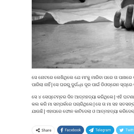
ସେ ନୋଟରେ ଲେଖିଥିଲେ ଯେ ମା’କୁ ମାରିବା ପରେ ତା ପାଖରେ ବସ
ପାରିଲା ନାହିଁ|ସେ ଘରରୁ ଦୁର୍ଗନ୍ଧ ଦୂର ପାଇଁ ଡିଓଡ୍ରେନ ସ୍ପ୍
ସେ ୪ ସେପ୍ଟେମ୍ବର ଦିନ ଆତ୍ମହତ୍ୟା କରିଥିଲେ|ଏହି ଘଟଣାର
କଲ କରି ମା ସମ୍ପର୍କରେ ପଚାରିଥିଲେ|ସେ ତା ମା ସହ ସତସଙ୍ଗ ଯି
ଯାଉଛି|ଏହାପରେ ଫୋନ କାଟିଦେଲା ଓ ଆତ୍ମହତ୍ୟା କରିଦେଲା
Share
Facebook
Telegram
Twitt