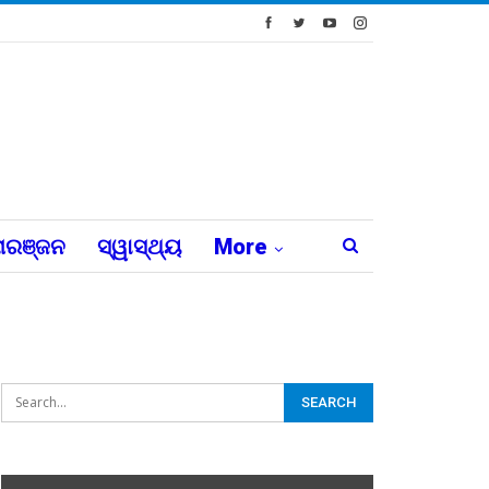
ରଞ୍ଜନ
ସ୍ୱାସ୍ଥ୍ୟ
More