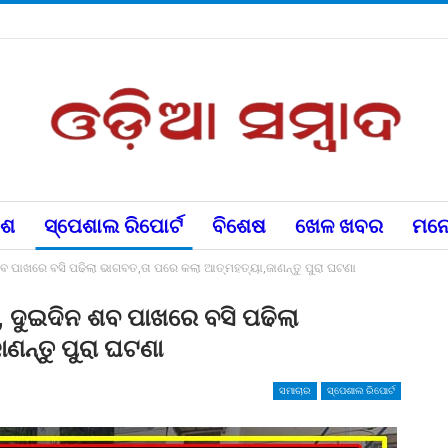
େଶ
ସ୍ପେଶାଲ ରିପୋର୍ଟ
ବିଶେଷ
ଖେଳ ଖବର
ମନୋ
ନ ଶବ ପାଖରେ ବସି ପଢିଲା ଭାଗବତ,ତା ପରେ କଲା ଆତ୍ମହତ୍ୟା,ଜାଣନ୍ତୁ ପୁରା ଘଟଣା
ା, ଦୁଇଦିନ ଶବ ପାଖରେ ବସି ପଢିଲା
ଣନ୍ତୁ ପୁରା ଘଟଣା
ସମାଚାର
ସ୍ପେଶାଲ ରିପୋର୍ଟ