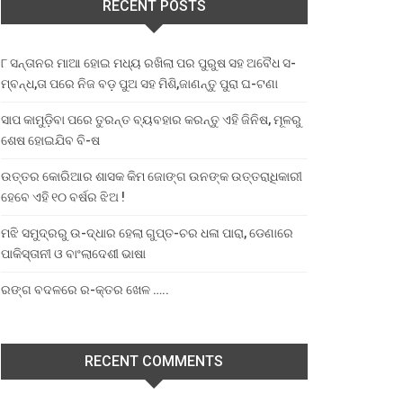
RECENT POSTS
୮ ସନ୍ତାନର ମାଆ ହୋଇ ମଧ୍ୟ ରଖିଲା ପର ପୁରୁଷ ସହ ଅବୈଧ ସ-
ମ୍ବନ୍ଧ,ତା ପରେ ନିଜ ବଡ଼ ପୁଅ ସହ ମିଶି,ଜାଣନ୍ତୁ ପୁରା ଘ-ଟଣା
ସାପ କାମୁଡ଼ିବା ପରେ ତୁରନ୍ତ ବ୍ୟବହାର କରନ୍ତୁ ଏହି ଜିନିଷ, ମୂଳରୁ
ଶେଷ ହୋଇଯିବ ବି-ଷ
ଉତ୍ତର କୋରିଆର ଶାସକ କିମ ଜୋଙ୍ଗ ଉନଙ୍କ ଉତ୍ତରାଧିକାରୀ
ହେବେ ଏହି ୧୦ ବର୍ଷର ଝିଅ !
ମଝି ସମୁଦ୍ରରୁ ଉ-ଦ୍ଧାର ହେଲା ଗୁପ୍ତ-ଚର ଧଳା ପାରା, ଡେଣାରେ
ପାକିସ୍ତାନୀ ଓ ବାଂଲାଦେଶୀ ଭାଷା
ରଙ୍ଗ ବଦଳରେ ର-କ୍ତର ଖେଳ …..
RECENT COMMENTS