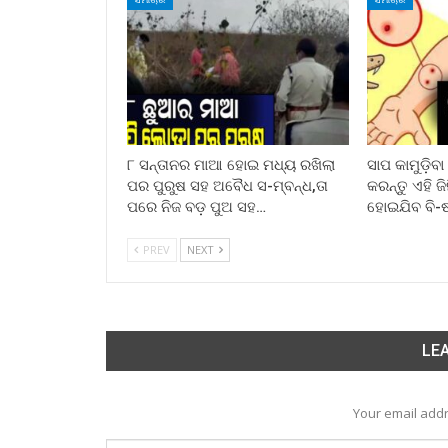
୮ ସନ୍ତାନର ମାଆ ହୋଇ ମଧ୍ୟ ରଖିଲା
ସାପ କାମୁଡ଼ିବ
ପର ପୁରୁଷ ସହ ଅବୈଧ ସ-ମ୍ବନ୍ଧ,ତା
କରନ୍ତୁ ଏହି ଜ
ପରେ ନିଜ ବଡ଼ ପୁଅ ସହ…
ହୋଇଯିବ ବି-
PREV
NEXT
LEA
Your email addr