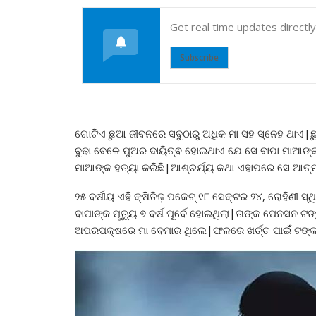
Get real time updates directl
Subscribe
ଗୋଟିଏ ଛୁଆ ଜୀବନରେ ସବୁଠାରୁ ଅଧିକ ମା ସହ ସ୍ନେହ ଥାଏ|ଛୁ
ବୁଢା ବେଳେ ପୁଅର ଦାୟିତ୍ଵ ହୋଇଥାଏ ଯେ ସେ ବାପା ମାଆଙ୍କ 
ମାଆଙ୍କ ହତ୍ୟା କରିଛି|ଆଶ୍ଚର୍ଯ୍ୟ କଥା ଏହାପରେ ସେ ଆତ୍ମହ
୨୫ ବର୍ଷୀୟ ଏହି କ୍ଷିତିଜ଼ ପକେଟ୍ ୧୮ ସେକ୍ଟର ୨୪, ରୋହିଣୀ ସ
ବାପାଙ୍କ ମୃତ୍ୟୁ ୭ ବର୍ଷ ପୂର୍ବେ ହୋଇଥିଲା|ତାଙ୍କ ପେନସନ ଟଙ୍
ଅପରପକ୍ଷରେ ମା ବେମାର ଥିଲେ|ଫଳରେ ଖର୍ଚ୍ଚ ପାଇଁ ଟଙ୍କା