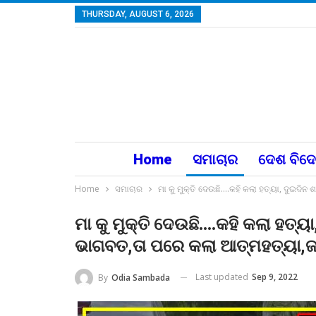
THURSDAY, AUGUST 6, 2026
Home
ସମାଚାର
ଦେଶ ବିଦ
Home
ସମାଚାର
ମା କୁ ମୁକ୍ତି ଦେଉଛି….କହି କଲା ହତ୍ୟା, ଦୁଇଦି
ମା କୁ ମୁକ୍ତି ଦେଉଛି….କହି କଲା ହତ୍ୟ
ଭାଗବତ,ତା ପରେ କଲା ଆତ୍ମହତ୍ୟା,ଜା
Last updated
Sep 9, 2022
By
Odia Sambada