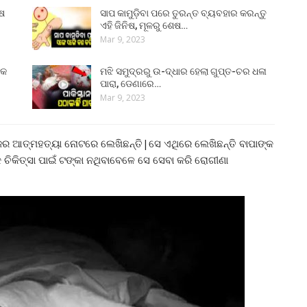
ୁଷ
ସାପ କାମୁଡ଼ିବା ପରେ ତୁରନ୍ତ ବ୍ୟବହାର କରନ୍ତୁ
ଏହି ଜିନିଷ, ମୂଳରୁ ଶେଷ…
Mar 9, 2023
୍କ
ମଝି ସମୁଦ୍ରରୁ ଉ-ଦ୍ଧାର ହେଲା ଗୁପ୍ତ-ଚର ଧଳା
ପାରା, ଡେଣାରେ…
Mar 9, 2023
ଜର ଆତ୍ମହତ୍ୟା ନୋଟରେ ଲେଖିଛନ୍ତି|ସେ ଏଥିରେ ଲେଖିଛନ୍ତି ବାପାଙ୍କ
ଚିକିତ୍ସା ପାଇଁ ଟଙ୍କା ନଥିବାବେଳେ ସେ ସେବା କରି ରୋଗୀଣା