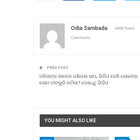
Odia Sambada
4498 Posts
Comments
PREV POST
ମହିଳାଙ୍କ କାନରେ ପଶିଗଲା ସାପ, ଭିଡିଓ ଦେଖି ଲୋକଙ୍କ
ଲୋମ ଟାଙ୍କୁରି ଉଠିଲା ! ଦେଖନ୍ତୁ ଭିଡ଼ିଓ
YOU MIGHT ALSO LIKE
ସମାଚାର
ସମାଚାର