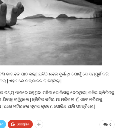
ି ଭାଗବତ ପାଠ କଲା|ଯଦିଓ ଶବର ଦୁର୍ଗନ୍ଧ ଯୋଗୁଁ ସେ ସମ୍ପୂର୍ଣ କରି
ରେ କଲା|ଏହାପରେ ଗଙ୍ଗାଜଳ ବି ଛିଞ୍ଚିଲା|
 ତଥ୍ୟ ପାଖରେ ରହୁଥିବା ମହିଳା ପୋଲିସକୁ ଦେଇଥିଲା|ମହିଳା କ୍ଷିତିଜକୁ
ବାକୁ ଚାହୁଁଥିଲେ|କ୍ଷିତିଜ କହିଲା ମା ମରିଗଲା ମୁଁ ଏଵେ ମରିବାକୁ
|ପରେ ମହିଳାଙ୍କ ସୂଚନା କ୍ରମେ ପୋଲିସ ଆସି ପହଞ୍ଚିଲେ|
er
Google+
0