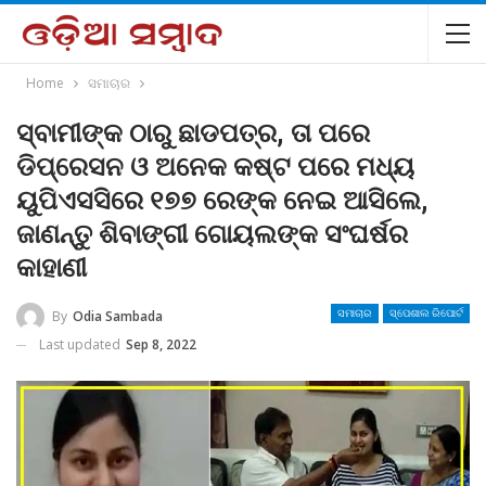
Home
ସମାଚାର
ସ୍ବାମୀଙ୍କ ଠାରୁ ଛାଡପତ୍ର, ତା ପରେ
ଡିପ୍ରେସନ ଓ ଅନେକ କଷ୍ଟ ପରେ ମଧ୍ୟ
ୟୁପିଏସସିରେ ୧୭୭ ରେଙ୍କ ନେଇ ଆସିଲେ,
ଜାଣନ୍ତୁ ଶିବାଙ୍ଗୀ ଗୋୟଲଙ୍କ ସଂଘର୍ଷର
କାହାଣୀ
By
Odia Sambada
ସମାଚାର
ସ୍ପେଶାଲ ରିପୋର୍ଟ
Last updated
Sep 8, 2022