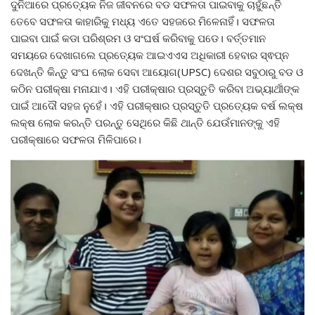
ଦୁନିଆରେ ପ୍ରତ୍ୟେକ ନିଜ ଜୀବନରେ ବଡ ସଫଳତା ପାଇବାକୁ ଚାହୁଁଛନ୍ତି
ତେବେ ସଫଳତା କାହାରିକୁ ମଧ୍ୟ ଏତେ ସହଜରେ ମିଳେନାହିଁ। ସଫଳତା
ପାଇବା ପାଇଁ କଡା ପରିଶ୍ରମ ଓ ସଂଘର୍ଷ କରିବାକୁ ପଡେ। ବର୍ତ୍ତମାନ
ସମୟରେ ଦେଖାଗଲେ ପ୍ରତ୍ୟେକ ଆଇଏଏସ ଅଧିକାରୀ ହେବାର ସ୍ଵପ୍ନ
ଦେଖନ୍ତି କିନ୍ତୁ ସଂଘ ଲୋକ ସେବା ଆୟୋଗ(UPSC) ଦେଶର ସବୁଠାରୁ ବଡ ଓ
କଠିନ ପରୀକ୍ଷା ମନାଯାଏ। ଏହି ପରୀକ୍ଷାର ପ୍ରସ୍ତୁତି କରିବା ଅଭ୍ୟାର୍ଥୀଙ୍କ
ପାଇଁ ଆଦୌ ସହଜ ନୁହେଁ। ଏହି ପରୀକ୍ଷାର ପ୍ରସ୍ତୁତି ପ୍ରତ୍ୟେକ ବର୍ଷ ଲକ୍ଷ
ଲକ୍ଷ ଲୋକ କରନ୍ତି ପରନ୍ତୁ ସେଥିରେ କିଛି ଥାନ୍ତି ଯେଉଁମାନଙ୍କୁ ଏହି
ପରୀକ୍ଷାରେ ସଫଳତା ମିଳିପାରେ।