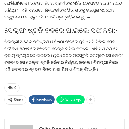
ଫେରିଆସିଲେ। ତାଙ୍କର ନିଜର ସ୍ଵାମୀଙ୍କ ସହିତ ଛାଡପତ୍ର ମାମଲା ମଧ୍ୟ
ଚାଲିଥିଲା। ଏହି ସମୟରେ ଶିବାଙ୍ଗୀଙ୍କ ପିତା ତାଙ୍କୁ ଭରପୁର ସହଯୋଗ
କରୁଥିଲେ ଓ ତାଙ୍କୁ ପଢିବା ପାଇଁ ପ୍ରତ୍ସାହିତ କରୁଥିଲେ।
ସେଲ୍ଫ ଷ୍ଟଡି ବଳରେ ପାଇଲେ ସଫଳତା:-
ଶିବାଙ୍ଗୀ ଅନେକ ପରିଶ୍ରମ ଓ ନିଷ୍ଠା ଫଳରେ ୟୁପିଏସସି ସିଭିଲ ସେବା
ପରୀକ୍ଷା ୨୦୨୨ ରେ ୧୭୭ତମ ରେଙ୍କ ହାସିଲ କରିଲେ। ଏହି ସଫଳତା ସେ
ତୃତୀୟ ପ୍ରୟାସରେ ପାଇଲେ। ୟୁପିଏସସିର ପ୍ରସ୍ତୁତି ସମୟରେ ସେ କୋଚିଂ
ବଦଳରେ ସେ ସେଲ୍ଫ ଷ୍ଟଡି କରିବାର ନିର୍ଣ୍ଣୟ ନେଲେ। ଶିବାଙ୍ଗୀ ନିଜର
ଏହି ସଫଳତାର ଶ୍ରେୟ ନିଜର ମାତା-ପିତା ଓ ଝିଅକୁ ଦିଅନ୍ତି।
0
Share
Facebook
WhatsApp
Odia Sambada