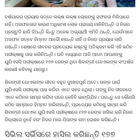
ବର୍ଷଯାକର ପ୍ରୟାସ ସତ୍ବେ ଲକ୍ଷ ଲକ୍ଷ ଲୋକଙ୍କୁ ସଫଳତା ମିଳିପାରେ
ନାହିଁ। ଅସଫଳତାର କାରଣ ଅଧିକାଂଶ ଲୋକ ପରାଜୟ ମାନିନିଅନ୍ତି ଓ ନିଜର
ପ୍ରସ୍ତୁତି ଛାଡି ଦିଅନ୍ତି କିନ୍ତୁ ଅନେକ ଅଭ୍ୟାର୍ଥୀ ଏମିତି ଥାନ୍ତି, ଯେଉଁମାନେ
ଅସଫଳ ସତ୍ବେ ହିମ୍ମତ ଆଦୌ ହାରନ୍ତି ନାହିଁ ଓ ନିଜର ପ୍ରୟାସ ଜାରି
ରଖନ୍ତି। ଶେଷରେ ଜୀବନର ପ୍ରତ୍ୟେକ କଷ୍ଟକୁ ଅତିକ୍ରମ କରି ଏହି କଠିନ
ପରୀକ୍ଷାକୁ ପାସ କରିନିଅନ୍ତି। ଇତି ମଧ୍ୟରେ ଆଜି ଆମେ ଆପଣଙ୍କୁ
ୟୁପିଏସସି ପରୀକ୍ଷାରେ ୧୭୭ ରେଙ୍କ ଥିବା ଶିବାଙ୍ଗୀ ଗୋଏଲଙ୍କ ସଂଘର୍ଷର
କାହାଣୀ କହିବାକୁ ଯାଉଛୁ।
ଶିବାଙ୍ଗୀ ଗୋଏଲଙ୍କ ଜୀବନ ବହୁତ ଦୁଃଖଦପୂର୍ଣ ଅଟେ। ତାଙ୍କ ପାଇଁ
ୟୁପିଏସସି ପରୀକ୍ଷା ପାସ କରିବା ଏତେ ସହଜ ନଥିଲା। ତାଙ୍କୁ ନିଜ ଜୀବନରେ
ଏତେ କଠିନର ସାମ୍ନା କରିବା ପରେ କେହିବି ଭାଙ୍ଗିଯିବ। ପରନ୍ତୁ ସେ କୌଣସି
କଠିନ ସାମ୍ନାରେ ହିମ୍ମତ ହାରିନାହାନ୍ତି, ପ୍ରତ୍ୟେକ କଠିନକୁ ସାମ୍ନା କରି
ଶିବାଙ୍ଗୀ ଗୋଏଲ ୟୁପିଏସସି ପରୀକ୍ଷାରେ ୧୭୭ ରେଙ୍କ ହାସିଲ କରି ନିଜର
ଜିଲ୍ଲାରେ ନୁହେଁ ବରଂ ନିଜର ମାତା-ପିତାଙ୍କ ନାମ ରୋଶନ କରିଛନ୍ତି।
ସିଭିଲ ସର୍ଭିସରେ ହାସିଲ କରିଛନ୍ତି ୧୭୭