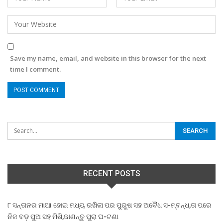
Save my name, email, and website in this browser for the next
time I comment.
RECENT POSTS
୮ ସନ୍ତାନର ମାଆ ହୋଇ ମଧ୍ୟ ରଖିଲା ପର ପୁରୁଷ ସହ ଅବୈଧ ସ-ମ୍ବନ୍ଧ,ତା ପରେ
ନିଜ ବଡ଼ ପୁଅ ସହ ମିଶି,ଜାଣନ୍ତୁ ପୁରା ଘ-ଟଣା