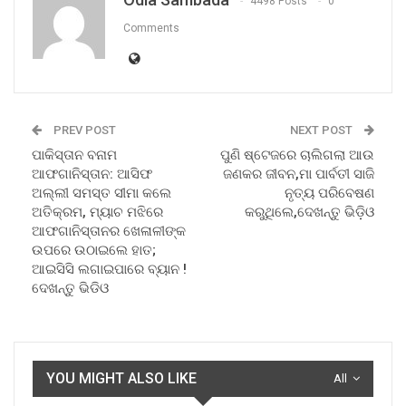
4498 Posts
0
Comments
PREV POST
NEXT POST
ପାକିସ୍ତାନ ବନାମ
ପୁଣି ଷ୍ଟେଜରେ ଚାଲିଗଲା ଆଉ
ଆଫଗାନିସ୍ତାନ: ଆସିଫ
ଜଣକର ଜୀବନ,ମା ପାର୍ବତୀ ସାଜି
ଅଲ୍ଲୀ ସମସ୍ତ ସୀମା କଲେ
ନୃତ୍ୟ ପରିବେଷଣ
ଅତିକ୍ରମ, ମ୍ୟାଚ ମଝିରେ
କରୁଥିଲେ,ଦେଖନ୍ତୁ ଭିଡ଼ିଓ
ଆଫଗାନିସ୍ତାନର ଖେଳାଳୀଙ୍କ
ଉପରେ ଉଠାଇଲେ ହାତ;
ଆଇସିସି ଲଗାଇପାରେ ବ୍ୟାନ !
ଦେଖନ୍ତୁ ଭିଡିଓ
YOU MIGHT ALSO LIKE
All