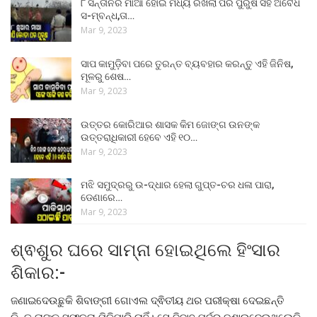
୮ ସନ୍ତାନର ମାଆ ହୋଇ ମଧ୍ୟ ରଖିଲା ପର ପୁରୁଷ ସହ ଅବୈଧ
ସ-ମ୍ବନ୍ଧ,ତା…
Mar 9, 2023
ସାପ କାମୁଡ଼ିବା ପରେ ତୁରନ୍ତ ବ୍ୟବହାର କରନ୍ତୁ ଏହି ଜିନିଷ,
ମୂଳରୁ ଶେଷ…
Mar 9, 2023
ଉତ୍ତର କୋରିଆର ଶାସକ କିମ ଜୋଙ୍ଗ ଉନଙ୍କ
ଉତ୍ତରାଧିକାରୀ ହେବେ ଏହି ୧୦…
Mar 9, 2023
ମଝି ସମୁଦ୍ରରୁ ଉ-ଦ୍ଧାର ହେଲା ଗୁପ୍ତ-ଚର ଧଳା ପାରା,
ଡେଣାରେ…
Mar 9, 2023
ଶ୍ଵଶୁର ଘରେ ସାମ୍ନା ହୋଇଥିଲେ ହିଂସାର
ଶିକାର:-
ଜଣାଇଦେଉଛୁକି ଶିବାଙ୍ଗୀ ଗୋଏଲ ଦ୍ଵିତୀୟ ଥର ପରୀକ୍ଷା ଦେଇଛନ୍ତି
କିନ୍ତୁ ତାଙ୍କୁ ସଫଳତା ମିଳିପାରି ନାହିଁ। ସେ ବିବାହ ପୂର୍ବରୁ ଜଣାଇଦେଇଥିଲେକି