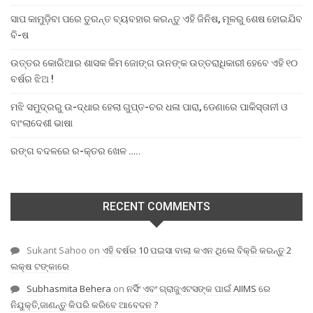
ସାପ କାମୁଡ଼ିବା ପରେ ତୁରନ୍ତ ବ୍ୟବହାର କରନ୍ତୁ ଏହି ଜିନିଷ, ମୂଳରୁ ଶେଷ ହୋଇଯିବ
ବି-ଷ
ଉତ୍ତର କୋରିଆର ଶାସକ କିମ ଜୋଙ୍ଗ ଉନଙ୍କ ଉତ୍ତରାଧିକାରୀ ହେବେ ଏହି ୧୦
ବର୍ଷର ଝିଅ !
ମଝି ସମୁଦ୍ରରୁ ଉ-ଦ୍ଧାର ହେଲା ଗୁପ୍ତ-ଚର ଧଳା ପାରା, ଡେଣାରେ ପାକିସ୍ତାନୀ ଓ
ବାଂଲାଦେଶୀ ଭାଷା
ରଙ୍ଗ ବଦଳରେ ର-କ୍ତର ଖେଳ …..
RECENT COMMENTS
Sukant Sahoo
on
ଏହି ବର୍ଷର 10 ପଇସା ବାଲା କଏନ ଥିଲେ ବିକ୍ରି କରନ୍ତୁ 2
ଲକ୍ଷ ଟଙ୍କାରେ
Subhasmita Behera
on
ନର୍ସିଂ ଏବଂ ଗ୍ରାଜୁଏଟସଙ୍କ ପାଇଁ AIIMS ରେ
ନିଯୁକ୍ତି,ଜାଣନ୍ତୁ କିପରି କରିବେ ଆବେଦନ ?