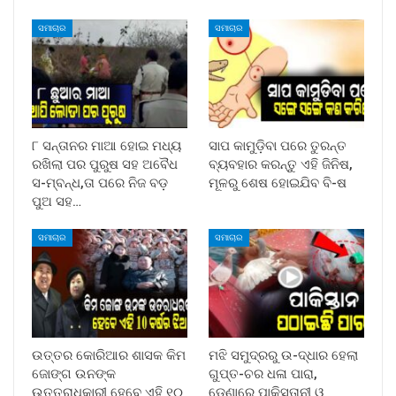
ସମାଚାର
ସମାଚାର
୮ ସନ୍ତାନର ମାଆ ହୋଇ ମଧ୍ୟ
ସାପ କାମୁଡ଼ିବା ପରେ ତୁରନ୍ତ
ରଖିଲା ପର ପୁରୁଷ ସହ ଅବୈଧ
ବ୍ୟବହାର କରନ୍ତୁ ଏହି ଜିନିଷ,
ସ-ମ୍ବନ୍ଧ,ତା ପରେ ନିଜ ବଡ଼
ମୂଳରୁ ଶେଷ ହୋଇଯିବ ବି-ଷ
ପୁଅ ସହ…
ସମାଚାର
ସମାଚାର
ଉତ୍ତର କୋରିଆର ଶାସକ କିମ
ମଝି ସମୁଦ୍ରରୁ ଉ-ଦ୍ଧାର ହେଲା
ଜୋଙ୍ଗ ଉନଙ୍କ
ଗୁପ୍ତ-ଚର ଧଳା ପାରା,
ଉତ୍ତରାଧିକାରୀ ହେବେ ଏହି ୧୦
ଡେଣାରେ ପାକିସ୍ତାନୀ ଓ