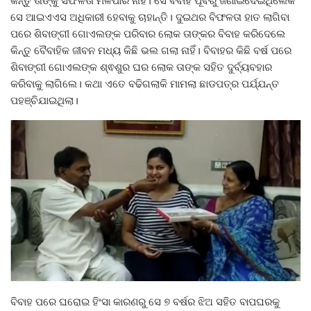
ସେ ଆଇଏଏସ ଅଧିକାରୀ ହେବାକୁ ଚାହାନ୍ତି। ଦୁଇଥର ବିଫଳତା ହାତ ଲାଗିବା
ପରେ ଶିବାଙ୍ଗୀ ଗୋଏଲଙ୍କ ପରିବାର ଲୋକ ତାଙ୍କର ବିବାହ କରିଦେଲେ
କିନ୍ତୁ ବୈବାହିକ ଜୀବନ ମଧ୍ୟ କିଛି ଭଲ ଗଲା ନାହିଁ। ବିବାହର କିଛି ବର୍ଷ ପରେ
ଶିବାଙ୍ଗୀ ଗୋଏଲଙ୍କ ଶ୍ଵଶୁର ଘର ଲୋକ ତାଙ୍କ ସହିତ ଦୁର୍ବ୍ୟବହାର
କରିବାକୁ ଲାଗିଲେ। କଥା ଏତେ ବଢିଗଲାକି ମାମଲା ଛାଡପତ୍ର ପର୍ଯ୍ଯନ୍ତ
ପହଞ୍ଚିଯାଇଥିଲା।
ବିବାହ ପରେ ଘରୋଇ ହିଂସା କାରଣରୁ ସେ ୭ ବର୍ଷର ଝିଅ ସହିତ ବାପଘରକୁ