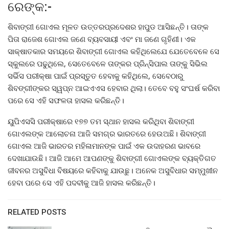
ରେଙ୍କ:-
ଶିବାଙ୍ଗୀ ଗୋଏଲ ମୂଳତ ଉତ୍ତରପ୍ରଦେଶର ହାପୁଡ ଆସିଛନ୍ତି। ତାଙ୍କ
ପିତା ରାଜେଶ ଗୋଏଲ ଜଣେ ବ୍ୟବସାୟୀ ଏବଂ ମା ଜଣେ ଗୃହିଣୀ। ଏକ
ସାକ୍ଷାତକାର ସମୟରେ ଶିବାଙ୍ଗୀ ଗୋଏଲ କହିଥିଲେଯେ ଯେତେବେଳେ ସେ
ସ୍କୁଲରେ ପଢୁଥିଲେ, ସେତେବେଳେ ତାଙ୍କର ପ୍ରିନ୍ସିପାଲ ତାଙ୍କୁ ସିଭିଲ
ସର୍ଭିସ ପରୀକ୍ଷା ପାଇଁ ପ୍ରସ୍ତୁତ ହେବାକୁ କହିଥିଲେ, ସେବେଠାରୁ
ଶିବଙ୍ଗୀଙ୍କର ସ୍ୱପ୍ନ ଆଇଏଏସ ହେବାର ଥିଲା। ତେବେ ବହୁ ସଂଘର୍ଷ କରିବା
ପରେ ସେ ଏହି ସଫଳତା ହାସଲ କରିଛନ୍ତି।
ୟୁପିଏସସି ପରୀକ୍ଷାରେ ୧୭୭ ତମ ସ୍ଥାନ ହାସଲ କରିଥିବା ଶିବାଙ୍ଗୀ
ଗୋଏଲଙ୍କ ଆଲୋଚନା ଆଜି ସମଗ୍ର ଭାରତରେ ହେଉଅଛି। ଶିବାଙ୍ଗୀ
ଗୋଏଲ ଆଜି ଭାରତର ମହିଳାମାନଙ୍କ ପାଇଁ ଏକ ଉଦାହରଣ ଭାବରେ
ଦେଖାଯାଉଛି। ଆଜି ଆମେ ଆପଣଙ୍କୁ ଶିବାଙ୍ଗୀ ଗୋଏଲଙ୍କ ବ୍ୟକ୍ତିଗତ
ଜୀବନର ଅସୁବିଧା ବିଷୟରେ କହିବାକୁ ଯାଉଛୁ। ଅନେକ ଅସୁବିଧାର ସମ୍ମୁଖୀନ
ହେବା ପରେ ସେ ଏହି ପଦବୀକୁ ଆଜି ହାସଲ କରିଛନ୍ତି।
RELATED POSTS