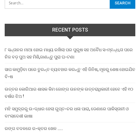
RECENT POSTS
୮ ସନ୍ତାନର ମାଆ ହୋଇ ମଧ୍ୟ ରଖିଲା ପର ପୁରୁଷ ସହ ଅବୈଧ ସ-ମ୍ବନ୍ଧ,ତା ପରେ
ନିଜ ବଡ଼ ପୁଅ ସହ ମିଶି,ଜାଣନ୍ତୁ ପୁରା ଘ-ଟଣା
ସାପ କାମୁଡ଼ିବା ପରେ ତୁରନ୍ତ ବ୍ୟବହାର କରନ୍ତୁ ଏହି ଜିନିଷ, ମୂଳରୁ ଶେଷ ହୋଇଯିବ
ବି-ଷ
ଉତ୍ତର କୋରିଆର ଶାସକ କିମ ଜୋଙ୍ଗ ଉନଙ୍କ ଉତ୍ତରାଧିକାରୀ ହେବେ ଏହି ୧୦
ବର୍ଷର ଝିଅ !
ମଝି ସମୁଦ୍ରରୁ ଉ-ଦ୍ଧାର ହେଲା ଗୁପ୍ତ-ଚର ଧଳା ପାରା, ଡେଣାରେ ପାକିସ୍ତାନୀ ଓ
ବାଂଲାଦେଶୀ ଭାଷା
ରଙ୍ଗ ବଦଳରେ ର-କ୍ତର ଖେଳ …..