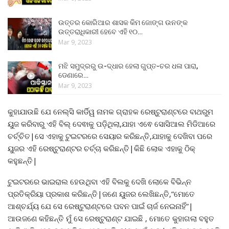
ଉତ୍ତର କୋରିଆର ଶାସକ କିମ ଜୋଙ୍ଗ ଉନଙ୍କ
ଉତ୍ତରାଧିକାରୀ ହେବେ ଏହି ୧୦…
Mar 9, 2023
ମଝି ସମୁଦ୍ରରୁ ଉ-ଦ୍ଧାର ହେଲା ଗୁପ୍ତ-ଚର ଧଳା ପାରା,
ଡେଣାରେ…
Mar 9, 2023
କୁହାଯାଉଛି ଯେ ନେଲ୍ସି କାର୍ଡିୱ ନାମକ ଗ୍ରାହକ ରେଷ୍ଟୁରାଣ୍ଟରେ ବାଥରୁମ
ୟୁଜ କରିବାରୁ ଏହି ବିଲ୍ ଦେଵାକୁ ପଡ଼ିଥିଲା,ଯାହା ଏଵେ ସୋସିଆଲ ମିଡିଆରେ
ଚର୍ଚ୍ଚିତ|ସେ ଏହାକୁ ଟୁଇଟରରେ ସେୟାର କରିଛନ୍ତି,ଯାହାକୁ ଦେଖିବା ପରେ
ୟୁଜର ଏହି ରେଷ୍ଟୁରାଣ୍ଟର ଚର୍ଚ୍ଚା କରିଛନ୍ତି|କିଛି ଲୋକ ଏହାକୁ ଠିକ୍
କହୁଛନ୍ତି|
ଟୁଇଟରରେ ଭାଇରାଲ ହେଉଥିବା ଏହି ବିଲକୁ ଦେଖି ଲୋକେ ବିଭିନ୍ନ
ପ୍ରତିକ୍ରିୟା ପ୍ରକାଶ କରିଛନ୍ତି|ଜଣେ ୟୁଜର ଲେଖିଛନ୍ତି,”ମୋତେ
ଆଶ୍ଚର୍ଯ୍ୟ ଯେ ସେ ରେଷ୍ଟୁରାଣ୍ଟରେ ପବନ ପାଇଁ ଚାର୍ଜ ନେଇନାହିଁ”|
ଆଉଜଣେ କହିଛନ୍ତି ମୁଁ ସେ ରେଷ୍ଟୁରାଣ୍ଟ ଯାଇଛି , ମୋତେ କୁହାଗଲା ବହୁତ