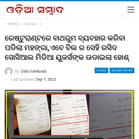
Home
ସମାଚାର
ରେଷ୍ଟୁରାଣ୍ଟରେ ବାଥରୁମ ବ୍ୟବହାର କରିବା
ପଡିଲା ମହଙ୍ଗା,ଏବେ ବିଲ ର ସେହି ରସିଦ
ସୋସିଆଲ ମିଡିଆ ୟୁଜର୍ସଙ୍କ ଉଡାଇଲା ହୋଶ୍
By
Odia Sambada
ସମାଚାର
ସ୍ପେଶାଲ ରିପୋର୍ଟ
Last updated
Sep 7, 2022