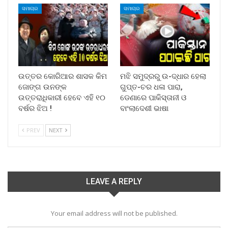
ସମାଚାର
ସମାଚାର
ଉତ୍ତର କୋରିଆର ଶାସକ କିମ
ମଝି ସମୁଦ୍ରରୁ ଉ-ଦ୍ଧାର ହେଲା
ଜୋଙ୍ଗ ଉନଙ୍କ
ଗୁପ୍ତ-ଚର ଧଳା ପାରା,
ଉତ୍ତରାଧିକାରୀ ହେବେ ଏହି ୧୦
ଡେଣାରେ ପାକିସ୍ତାନୀ ଓ
ବର୍ଷର ଝିଅ !
ବାଂଲାଦେଶୀ ଭାଷା
PREV
NEXT
LEAVE A REPLY
Your email address will not be published.