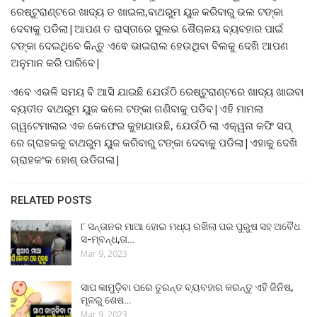
ରେଷ୍ଟୁରାଣ୍ଟରେ ଖାଦ୍ୟ ତ ଖାଇଲା,ବାଥରୁମ ୟୁଜ କରିବାରୁ ଭଲ ଟଙ୍କା
ଦେବାକୁ ପଡିଲା|ଆପଣ ତ ରାସ୍ତାରେ ସୁଲଭ ଶୈଚାଳୟ ବ୍ୟବହାର ପାଇଁ
ଟଙ୍କା ଦେଇଥିବେ କିନ୍ତୁ ଏଵେ ଭାଇରାଲ ହେଉଥିବା ବିଲକୁ ଦେଖି ଆପଣ
ଅନୁମାନ କରି ପାରିବେ|
ଏବେ ଏଭଳି ସମୟ ବି ଆସି ଯାଇଛି ଯେଉଁଠି ରେଷ୍ଟୁରାଣ୍ଟରେ ଖାଦ୍ୟ ଖାଇବା
ବ୍ୟତୀତ ବାଥରୁମ ୟୁଜ କଲେ ଟଙ୍କା ଗଣିବାକୁ ପଡିବ|ଏହି ମାମଲା
ଗ୍ୱଟେମାଲାର ଏକ କେଫେର କୁହାଯାଉଛି, ଯେଉଁଠି ଲା ଏକ୍ୱନା କଫି ସପ୍
ରେ ଗ୍ରାହକକୁ ବାଥରୁମ ୟୁଜ କରିବାରୁ ଟଙ୍କା ଦେବାକୁ ପଡିଲା|ଏହାକୁ ଦେଖି
ଗ୍ରାହକଂକ ହୋଶ୍ ଉଡିଗଲା|
RELATED POSTS
୮ ସନ୍ତାନର ମାଆ ହୋଇ ମଧ୍ୟ ରଖିଲା ପର ପୁରୁଷ ସହ ଅବୈଧ
ସ-ମ୍ବନ୍ଧ,ତା…
Mar 9, 2023
ସାପ କାମୁଡ଼ିବା ପରେ ତୁରନ୍ତ ବ୍ୟବହାର କରନ୍ତୁ ଏହି ଜିନିଷ,
ମୂଳରୁ ଶେଷ…
Mar 9, 2023