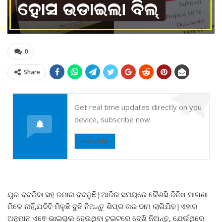
0
Share
Get real time updates directly on you
device, subscribe now.
Subscribe
ଯୁଗ ବଦଳିବା ସହ ଜମାନା ବଦଳୁଛି|ଆଜିର ସମୟରେ କୈଣସି ଜିନିଷ ମାଗଣା
ମିଳେ ନାହିଁ,ଯଦିବି ମିଳୁଛି ବୁଝି ନିଅନ୍ତୁ ଶିଘ୍ର ତାର ଦାମ ଲାଗିଯିବ|ଏହାର
ଅନୁମାନ ଏଵେ ଭାଇରାଲ ହେଉଥିବା ଟୁଇଟରେ ଦେଖି ନିଅନ୍ତୁ, ଯେଉଁଥିରେ