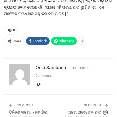
ଖାଲି ଅଛି ଏଵେ ଜଣାପଡିଲା ଏତେ ଖାଲି କ’ଣ ପାଇଁ ଥିଲା|ଏହି ମାମଲାକୁ ଦେଖି
କ୍ୟାଫେ ଜଵାବ ଦେଇଛନ୍ତି ,”ଆମେ ଏହି ଘଟଣା ପାଇଁ ଦୁଃଖିତ,ଏହା ଏକ
ଅନୈଛିକ ତୃଟି,ଏହାକୁ ଠିକ୍ କରି ଦିଆଯାଇଛି|”
0
Share
Facebook
WhatsApp
Odia Sambada
4498 Posts
0
Comments
PREV POST
NEXT POST
ତିନିଜଣ ସ୍ତ୍ରୀ, 7ଜଣ ପିଲା,
ଛାତ୍ର ଛାତ୍ରୀଙ୍କ ପାଇଁ ଖୁସି