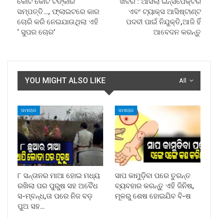
କୋଟି କୋଟି ଟଙ୍କାର
ଖବର : ଆସିଲା ଇନ୍ସପେକ୍ଟର
ସମ୍ପତ୍ତି…, ଫ୍ଲାଇଟରେ କାର
ଏବଂ ଟ୍ୟାକ୍ସ ଆସିଷ୍ଟାଣ୍ଟ
ଚୋରି କରି ନେଇଯାଉଥିଲା ଏହି
ପଦବୀ ପାଇଁ ନିଯୁକ୍ତି,ଆଜି ହିଁ
‘ ସୁପର ଚୋର’
ଆବେଦନ କରନ୍ତୁ
YOU MIGHT ALSO LIKE
All
ସମାଚାର
ସମାଚାର
୮ ସନ୍ତାନର ମାଆ ହୋଇ ମଧ୍ୟ
ସାପ କାମୁଡ଼ିବା ପରେ ତୁରନ୍ତ
ରଖିଲା ପର ପୁରୁଷ ସହ ଅବୈଧ
ବ୍ୟବହାର କରନ୍ତୁ ଏହି ଜିନିଷ,
ସ-ମ୍ବନ୍ଧ,ତା ପରେ ନିଜ ବଡ଼
ମୂଳରୁ ଶେଷ ହୋଇଯିବ ବି-ଷ
ପୁଅ ସହ…