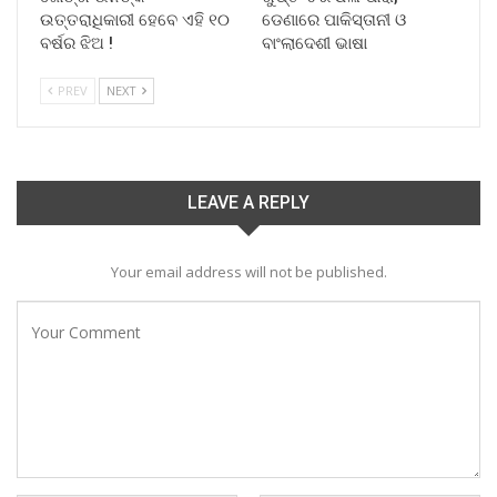
ଉତ୍ତରାଧିକାରୀ ହେବେ ଏହି ୧୦
ଡେଣାରେ ପାକିସ୍ତାନୀ ଓ
ବର୍ଷର ଝିଅ !
ବାଂଲାଦେଶୀ ଭାଷା
PREV
NEXT
LEAVE A REPLY
Your email address will not be published.