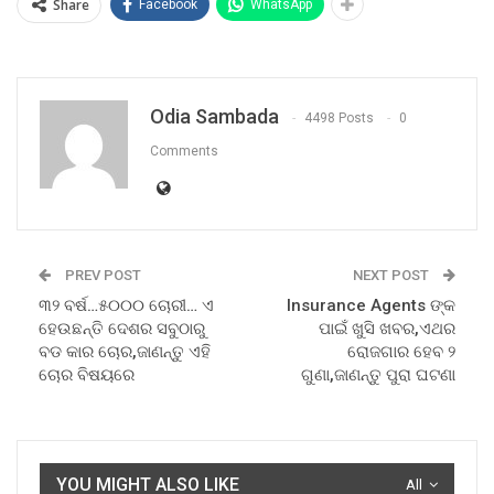
Share
Facebook
WhatsApp
Odia Sambada
4498 Posts
0
Comments
PREV POST
NEXT POST
୩୨ ବର୍ଷ…୫୦୦୦ ଚୋରୀ… ଏ
Insurance Agents ଙ୍କ
ହେଉଛନ୍ତି ଦେଶର ସବୁଠାରୁ
ପାଇଁ ଖୁସି ଖବର,ଏଥର
ବଡ କାର ଚୋର,ଜାଣନ୍ତୁ ଏହି
ରୋଜଗାର ହେବ ୨
ଚୋର ବିଷୟରେ
ଗୁଣା,ଜାଣନ୍ତୁ ପୁରା ଘଟଣା
YOU MIGHT ALSO LIKE
All