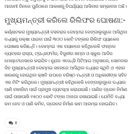
ଆଗାମୀ ଦିନରେ ପୁଣିଠାରେ ଆକାଶରୁ ବିପର୍ଯ୍ୟୟ ଆସିବାର ସମ୍ଭାବନା ଅଛି।
ମୁଖ୍ୟମନ୍ତ୍ରୀ କରିଲେ ରିଲିଫର ଘୋଷଣା:-
କର୍ଣ୍ଣାଟକର ମୁଖ୍ୟମନ୍ତ୍ରୀ ବସବରାଜ ବୋମ୍ମଇ ବେଙ୍ଗାଲୁରୁରେ ଆସିଥିବା
ବନ୍ୟାରୁ ରକ୍ଷା ପାଇବା ପାଇଁ ୩୦୦ କୋଟି ଟଙ୍କାର ରିଲିଫ ପ୍ୟାକେଜ
ଘୋଷଣା କରିଛନ୍ତି। ବୋମ୍ମଇ ଏକ ବୟାନରେ କହିଥିଲେକି ଫଣ୍ଡର
ବ୍ୟବହାର ରାସ୍ତା, ଟ୍ରାନ୍ସଫର୍ମର, ବିଜୁଳୀର ଖମ୍ବା ଓ ସ୍କୁଲ ଆଦିର
ମେଣ୍ଟେନେସରେ କରାଯିବ। ନ୍ଯୁଜ ଏଜେନ୍ସି ପିଟିଆଇ ଅନୁସାରେ, ସୋମବାର
ଦିନ ମୁଖ୍ୟମନ୍ତ୍ରୀ ବୋମ୍ମଇ ସହରରେ ଆସିଥିବା ବନ୍ୟାର ସ୍ଥିତି ଓ ଏହାର
କାରଣରୁ ହୋଇଥିବା କ୍ଷତି ଉପରେ ବରିଷ୍ଠ ମନ୍ତ୍ରୀ ଓ ଅଧିକାରୀଙ୍କ ସହିତ
ଏକ ମିଟିଂ କରିଥିଲେ। ମୁଖ୍ୟମନ୍ତ୍ରୀ କହିଥିଲେକି ବେଙ୍ଗାଲୁରୁରେ ବନ୍ୟାର
ପାଣି ବାହାରିବା ପାଇଁ ପ୍ରମୁଖ ବ୍ୟବସ୍ଥା କରାଯାଇଛି। ପାଣିର ଡ୍ରେନ ନିର୍ମାଣ
ପାଇଁ ପାଖାପାଖି ୧୫୦୦ କୋଟି ଟଙ୍କା ଅଲଗା ରଖାଯାଇଛି। ଯେମିତି ବନ୍ୟା
କମ ହେବ ଓ ପାଣି କମିବ, ଡ୍ରେନର ନିର୍ମାଣ କାମ ଆରମ୍ଭ ହୋଇଯିବ।
0