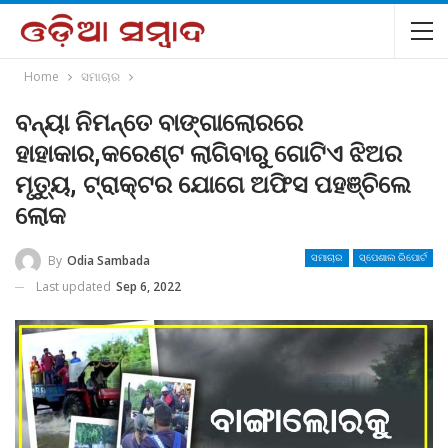
Home
ସମାଚାର
ବନ୍ୟା ନିମନ୍ତେ ବାଙ୍ଗାଲୋରରେ
ହାହାକାର,କରେଣ୍ଟ ଲାଗିବାରୁ ଗୋଟିଏ ଝିଅର
ମୃତ୍ୟୁ, ଟ୍ରାକ୍ଟର ଯୋଗେ ଅଫିସ ପହଞ୍ଚିଲେ
ଲୋକ
By
Odia Sambada
ସମାଚାର
ସ୍ପେଶାଲ ରିପୋର୍ଟ
Last updated
Sep 6, 2022