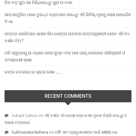
ନିଜ ବଡ଼ ପୁଅ ସହ ମିଶି,ଜାଣନ୍ତୁ ପୁରା ଘ-ଟଣା
ସାପ କାମୁଡ଼ିବା ପରେ ତୁରନ୍ତ ବ୍ୟବହାର କରନ୍ତୁ ଏହି ଜିନିଷ, ମୂଳରୁ ଶେଷ ହୋଇଯିବ
ବି-ଷ
ଉତ୍ତର କୋରିଆର ଶାସକ କିମ ଜୋଙ୍ଗ ଉନଙ୍କ ଉତ୍ତରାଧିକାରୀ ହେବେ ଏହି ୧୦
ବର୍ଷର ଝିଅ !
ମଝି ସମୁଦ୍ରରୁ ଉ-ଦ୍ଧାର ହେଲା ଗୁପ୍ତ-ଚର ଧଳା ପାରା, ଡେଣାରେ ପାକିସ୍ତାନୀ ଓ
ବାଂଲାଦେଶୀ ଭାଷା
ରଙ୍ଗ ବଦଳରେ ର-କ୍ତର ଖେଳ …..
RECENT COMMENTS
Sukant Sahoo
on
ଏହି ବର୍ଷର 10 ପଇସା ବାଲା କଏନ ଥିଲେ ବିକ୍ରି କରନ୍ତୁ 2
ଲକ୍ଷ ଟଙ୍କାରେ
Subhasmita Behera
on
ନର୍ସିଂ ଏବଂ ଗ୍ରାଜୁଏଟସଙ୍କ ପାଇଁ AIIMS ରେ