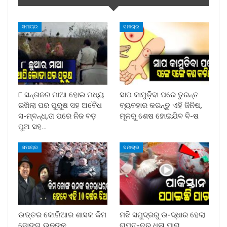
ସମାଚାର
ସମାଚାର
୮ ସନ୍ତାନର ମାଆ ହୋଇ ମଧ୍ୟ
ସାପ କାମୁଡ଼ିବା ପରେ ତୁରନ୍ତ
ରଖିଲା ପର ପୁରୁଷ ସହ ଅବୈଧ
ବ୍ୟବହାର କରନ୍ତୁ ଏହି ଜିନିଷ,
ସ-ମ୍ବନ୍ଧ,ତା ପରେ ନିଜ ବଡ଼
ମୂଳରୁ ଶେଷ ହୋଇଯିବ ବି-ଷ
ପୁଅ ସହ…
ସମାଚାର
ସମାଚାର
ଉତ୍ତର କୋରିଆର ଶାସକ କିମ
ମଝି ସମୁଦ୍ରରୁ ଉ-ଦ୍ଧାର ହେଲା
ଜୋଙ୍ଗ ଉନଙ୍କ
ଗୁପ୍ତ-ଚର ଧଳା ପାରା,