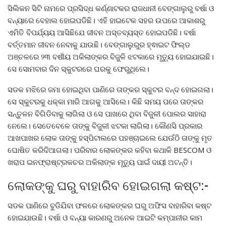
ସିଲିକନ ସିଟି ନାମରେ ପ୍ରସିଦ୍ଧ କର୍ଣ୍ଣାଟକର ରାଜଧାନୀ ବେଙ୍ଗାଲୁରୁ ବର୍ଷା ଓ
ବନ୍ୟାରେ ବେହାଲ ହୋଇପଡିଛି। ଏହି ହାଇଟେକ ସହର ଉପରେ ଆକାଶରୁ
ଏମିତି ବିପର୍ଯ୍ୟୟ ଆସିଛିଯେ ଜୀବନ ଅସ୍ତବ୍ୟସ୍ତ ହୋଇପଡିଛି। ବର୍ଷା
ବର୍ତ୍ତମାନ ଜୀବନ ନେବାକୁ ଯାଉଛି। ବେଙ୍ଗାଲୁରୁର ହ୍ଵାଇଟ ଫିଲ୍ଡ
ଅଞ୍ଚଳରେ ୨୩ ବର୍ଷୀୟ ଅକିଲାଙ୍କର ବିଜୁଳି ଝଟକାରେ ମୃତ୍ୟୁ ହୋଇଯାଇଛି।
ସେ ସୋମବାର ଦିନ ସ୍କୁଟରରେ ଘରକୁ ଫେରୁଥିଲେ।
ସଡକ ମଝିରେ ଜମା ହୋଇଥିବା ପାଣିରେ ତାଙ୍କର ସ୍କୁଟର ବନ୍ଦ ହୋଇଗଲା।
ସେ ସ୍କୁଟରକୁ ଧକ୍କା ମାରି ଆଗକୁ ଆସିଲେ। କିଛି ସମୟ ପରେ ତାଙ୍କର
ସନ୍ତୁଳନ ବିଗିଡିବାକୁ ଲାଗିଲା ଓ ସେ ପାଖରେ ଥିବା ବିଜୁଳୀ ପୋଲର ସାହାରା
ନେଲେ। ସେତେବେଳେ ତାଙ୍କୁ ବିଜୁଳୀ ଝଟକା ଲାଗିଲା। କୌଣସି ପ୍ରକାର
ଆଖପାଖର ଲୋକ ତାଙ୍କୁ ହସ୍ପିଟାଲରେ ପହଞ୍ଚାଇଲେ ଯେଉଁଠି ତାଙ୍କୁ ମୃତ
ଘୋଷିତ କରିଦିଆଗଲା। ପରିବାର ଲୋକଙ୍କର କହିବା କଥାକି BESCOM ଓ
ଖରାପ ଇନଫ୍ରାଷ୍ଟ୍ରକଚର ଅକିଲାଙ୍କ ମୃତ୍ୟୁ ପାଇଁ ଦାୟୀ ଅଟନ୍ତି।
ଲୋକଙ୍କୁ ଘରୁ ବାହାରିବ ହୋଇଗଲା କଷ୍ଟ:-
ସଡକ ପାଣିରେ ବୁଡିଯିବା ଫଳରେ ଲୋକଙ୍କର ଘରୁ ଅଫିସ ବାହାରିବା କଷ୍ଟ
ହୋଇଯାଉଛି। ବର୍ଷା ଓ ବନ୍ୟା କାରଣରୁ ଅନେକ ଆଇଟି କମ୍ପାନୀର କାମ