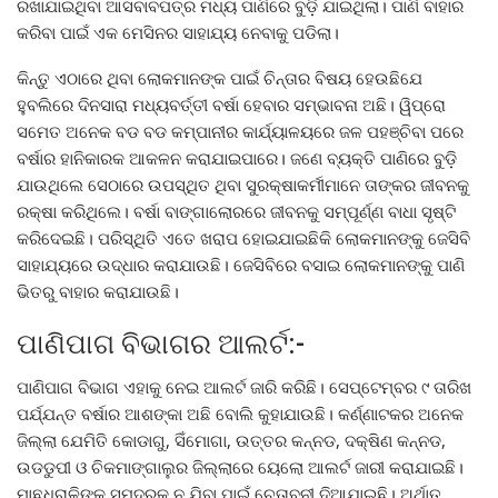
ରଖାଯାଇଥିବା ଆସବାବପତ୍ର ମଧ୍ୟ ପାଣିରେ ବୁଡ଼ି ଯାଇଥିଲା। ପାଣି ବାହାର
କରିବା ପାଇଁ ଏକ ମେସିନର ସାହାଯ୍ୟ ନେବାକୁ ପଡିଲା।
କିନ୍ତୁ ଏଠାରେ ଥିବା ଲୋକମାନଙ୍କ ପାଇଁ ଚିନ୍ତାର ବିଷୟ ହେଉଛିଯେ
ହୁବଲିରେ ଦିନସାରା ମଧ୍ୟବର୍ତ୍ତୀ ବର୍ଷା ହେବାର ସମ୍ଭାବନା ଅଛି। ୱିପ୍ରୋ
ସମେତ ଅନେକ ବଡ ବଡ କମ୍ପାନୀର କାର୍ଯ୍ୟାଳୟରେ ଜଳ ପହଞ୍ଚିବା ପରେ
ବର୍ଷାର ହାନିକାରକ ଆକଳନ କରାଯାଇପାରେ। ଜଣେ ବ୍ୟକ୍ତି ପାଣିରେ ବୁଡ଼ି
ଯାଉଥିଲେ ସେଠାରେ ଉପସ୍ଥିତ ଥିବା ସୁରକ୍ଷାକର୍ମୀମାନେ ତାଙ୍କର ଜୀବନକୁ
ରକ୍ଷା କରିଥିଲେ। ବର୍ଷା ବାଙ୍ଗାଲୋରରେ ଜୀବନକୁ ସମ୍ପୂର୍ଣ୍ଣ ବାଧା ସୃଷ୍ଟି
କରିଦେଇଛି। ପରିସ୍ଥିତି ଏତେ ଖରାପ ହୋଇଯାଇଛିକି ଲୋକମାନଙ୍କୁ ଜେସିବି
ସାହାଯ୍ୟରେ ଉଦ୍ଧାର କରାଯାଉଛି। ଜେସିବିରେ ବସାଇ ଲୋକମାନଙ୍କୁ ପାଣି
ଭିତରୁ ବାହାର କରାଯାଉଛି।
ପାଣିପାଗ ବିଭାଗର ଆଲର୍ଟ:-
ପାଣିପାଗ ବିଭାଗ ଏହାକୁ ନେଇ ଆଲର୍ଟ ଜାରି କରିଛି। ସେପ୍ଟେମ୍ବର ୯ ତାରିଖ
ପର୍ଯ୍ଯନ୍ତ ବର୍ଷାର ଆଶଙ୍କା ଅଛି ବୋଲି କୁହାଯାଉଛି। କର୍ଣ୍ଣାଟକର ଅନେକ
ଜିଲ୍ଲା ଯେମିତି କୋଡାଗୁ, ସିଁମୋଗା, ଉତ୍ତର କନ୍ନଡ, ଦକ୍ଷିଣ କନ୍ନଡ,
ଉଡଡୁପୀ ଓ ଚିକମାଙ୍ଗାଲୁର ଜିଲ୍ଲାରେ ୟେଲୋ ଆଲର୍ଟ ଜାରୀ କରାଯାଇଛି।
ମାଛଧରାଳିଙ୍କୁ ସମୁଦ୍ରକୁ ନ ଯିବା ପାଇଁ ଚେତାବନୀ ଦିଆଯାଇଛି। ଅର୍ଥାତ