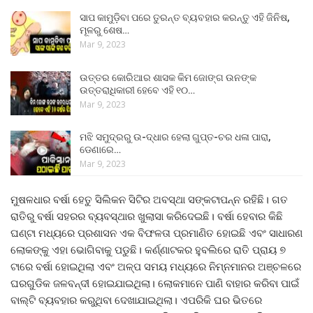
ସାପ କାମୁଡ଼ିବା ପରେ ତୁରନ୍ତ ବ୍ୟବହାର କରନ୍ତୁ ଏହି ଜିନିଷ,
ମୂଳରୁ ଶେଷ…
Mar 9, 2023
ଉତ୍ତର କୋରିଆର ଶାସକ କିମ ଜୋଙ୍ଗ ଉନଙ୍କ
ଉତ୍ତରାଧିକାରୀ ହେବେ ଏହି ୧୦…
Mar 9, 2023
ମଝି ସମୁଦ୍ରରୁ ଉ-ଦ୍ଧାର ହେଲା ଗୁପ୍ତ-ଚର ଧଳା ପାରା,
ଡେଣାରେ…
Mar 9, 2023
ମୁଷଳଧାର ବର୍ଷା ହେତୁ ସିଲିକନ ସିଟିର ଅବସ୍ଥା ସଙ୍କଟାପନ୍ନ ରହିଛି। ଗତ
ରାତିରୁ ବର୍ଷା ସହରର ବ୍ୟବସ୍ଥାର ଖୁଲାସା କରିଦେଇଛି। ବର୍ଷା ହେବାର କିଛି
ଘଣ୍ଟା ମଧ୍ୟରେ ପ୍ରଶାସନ ଏକ ବିଫଳତା ପ୍ରମାଣିତ ହୋଇଛି ଏବଂ ସାଧାରଣ
ଲୋକଙ୍କୁ ଏହା ଭୋଗିବାକୁ ପଡୁଛି। କର୍ଣ୍ଣାଟକର ହୁବଲିରେ ରାତି ପ୍ରାୟ ୭
ଟାରେ ବର୍ଷା ହୋଇଥିଲା ଏବଂ ଅଳ୍ପ ସମୟ ମଧ୍ୟରେ ନିମ୍ନମାନର ଅଞ୍ଚଳରେ
ଘରଗୁଡିକ ଜଳବନ୍ଦୀ ହୋଇଯାଇଥିଲା। ଲୋକମାନେ ପାଣି ବାହାର କରିବା ପାଇଁ
ବାଲ୍ଟି ବ୍ୟବହାର କରୁଥିବା ଦେଖାଯାଇଥିଲା। ଏପରିକି ଘର ଭିତରେ