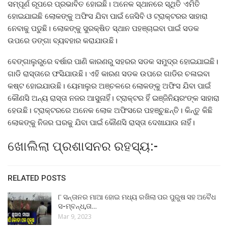
ସମ୍ପୂର୍ଣ ରୂପରେ ପ୍ରଭାବିତ ହୋଇଛି। ଅନେକ ସ୍ଥାନରେ ସ୍ଥିତି ଏମିତି
ହୋଇଯାଇଛି ଲୋକଙ୍କୁ ଅଫିସ ଯିବା ପାଇଁ ଜେସିବି ଓ ଟ୍ରାକ୍ଟରର ସାହାରା
ନେବାକୁ ପଡୁଛି। ଲୋକଙ୍କୁ ସୁରକ୍ଷିତ ସ୍ଥାନ ପହଞ୍ଚାଇବା ପାଇଁ ସଡକ
ଉପରେ ଡଙ୍ଗା ବ୍ୟବହାର କରାଯାଉଛି।
ବେଙ୍ଗାଲୁରୁରେ ବର୍ଷାର ପାଣି କାରଣରୁ ସହରର ସଡକ ସମୁଦ୍ର ହୋଇଯାଇଛି।
ଗାଡି ରାସ୍ତାରେ ଫସିଯାଉଛି। ଏହି କାରଣ ସଡକ ଉପରେ ଗାଡିର ଚଳାଇବା
କଷ୍ଟ ହୋଇଯାଉଛି। ୟେମାଲୁର ଅଞ୍ଚଳରେ ଲୋକଙ୍କୁ ଅଫିସ ଯିବା ପାଇଁ
କୌଣସି ଅନ୍ୟ ରାସ୍ତା ନଜର ଆସୁନାହିଁ। ଟ୍ରାକ୍ଟର ହିଁ ଇଞ୍ଜିନିୟରଂଙ୍କ ସାହାରା
ହେଉଛି। ଟ୍ରାକ୍ଟରରେ ଅନେକ ଲୋକ ଅଫିସରେ ପହଞ୍ଚୁଛନ୍ତି। କିନ୍ତୁ କିଛି
ଲୋକଙ୍କୁ ନିଜର ଘରକୁ ଯିବା ପାଇଁ କୌଣସି ରାସ୍ତା ଦେଖାଯାଉ ନାହିଁ।
ଖୋଲିଲା ପ୍ରଶାସନର ରହସ୍ୟ:-
RELATED POSTS
୮ ସନ୍ତାନର ମାଆ ହୋଇ ମଧ୍ୟ ରଖିଲା ପର ପୁରୁଷ ସହ ଅବୈଧ
ସ-ମ୍ବନ୍ଧ,ତା…
Mar 9, 2023