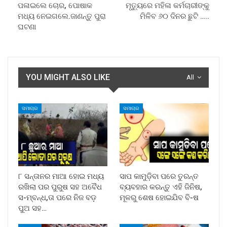
ପଳାଇଲେ ଚୋର, ପୋଷାକ
ମୃତ୍ୟୁରେ ମହିଳା କର୍ମଚାରୀଙ୍କୁ
ମଧ୍ୟ ନେଇଗଲେ.ଜାଣନ୍ତୁ ପୁରା
ମିଳିବ ୬୦ ଦିନର ଛୁଟି …..
ଘଟଣା
YOU MIGHT ALSO LIKE
All
ସମାଚାର
ସମାଚାର
୮ ସନ୍ତାନର ମାଆ ହୋଇ ମଧ୍ୟ
ସାପ କାମୁଡ଼ିବା ପରେ ତୁରନ୍ତ
ରଖିଲା ପର ପୁରୁଷ ସହ ଅବୈଧ
ବ୍ୟବହାର କରନ୍ତୁ ଏହି ଜିନିଷ,
ସ-ମ୍ବନ୍ଧ,ତା ପରେ ନିଜ ବଡ଼
ମୂଳରୁ ଶେଷ ହୋଇଯିବ ବି-ଷ
ପୁଅ ସହ…