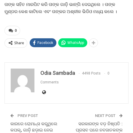
ତାଙ୍କ ସହିତ ମାରପିଟ କରି ତାଙ୍କ ଗାଡ଼ି ଭାଙ୍ଗି ଦେଇଥିଲେ । ତାଙ୍କ
ମୁଣ୍ଡର କେଶ କାଟିଲେ ଏବଂ ତାଙ୍କର ଅଶ୍ଳୀଳ ଭିଡିଓ ମଧ୍ୟ କଲେ ।
0
Share
Facebook
WhatsApp
Odia Sambada
4498 Posts
0
Comments
PREV POST
NEXT POST
କାରରେ ରୋମାନ୍ସ କରୁଥିଲେ
ସରକାରଙ୍କ ବଡ଼ ନିଷ୍ପତି :
କପଲ୍, ଗାଡ଼ି ଛଡ଼ାଇ ନେଇ
ପ୍ରସବ ପରେ ନବଜାତକଙ୍କ