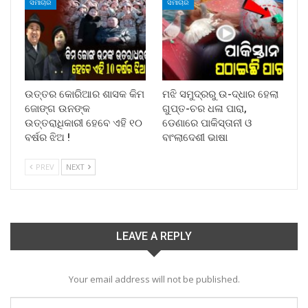
ସମାଚାର
ସମାଚାର
ଉତ୍ତର କୋରିଆର ଶାସକ କିମ
ମଝି ସମୁଦ୍ରରୁ ଉ-ଦ୍ଧାର ହେଲା
ଜୋଙ୍ଗ ଉନଙ୍କ
ଗୁପ୍ତ-ଚର ଧଳା ପାରା,
ଉତ୍ତରାଧିକାରୀ ହେବେ ଏହି ୧୦
ଡେଣାରେ ପାକିସ୍ତାନୀ ଓ
ବର୍ଷର ଝିଅ !
ବାଂଲାଦେଶୀ ଭାଷା
PREV
NEXT
LEAVE A REPLY
Your email address will not be published.