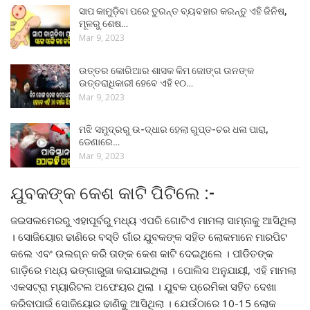
ସାପ କାମୁଡ଼ିବା ପରେ ତୁରନ୍ତ ବ୍ୟବହାର କରନ୍ତୁ ଏହି ଜିନିଷ,
ମୂଳରୁ ଶେଷ…
Mar 9, 2023
ଉତ୍ତର କୋରିଆର ଶାସକ କିମ ଜୋଙ୍ଗ ଉନଙ୍କ
ଉତ୍ତରାଧିକାରୀ ହେବେ ଏହି ୧୦…
Mar 9, 2023
ମଝି ସମୁଦ୍ରରୁ ଉ-ଦ୍ଧାର ହେଲା ଗୁପ୍ତ-ଚର ଧଳା ପାରା,
ଡେଣାରେ…
Mar 9, 2023
ଯୁବକଙ୍କ କେଶ କାଟି ପିଟିଲେ :-
ଜଇସଲମେରରୁ ଏହାପୂର୍ବରୁ ମଧ୍ୟ ଏପରି ଗୋଟିଏ ମାମଲା ସାମ୍ନାକୁ ଆସିଥିଲା
। ସୋଜିୟୋର ଢାଣିରେ ବସ୍ତି ଗାଁର ଯୁବକଙ୍କ ସହିତ ଲୋକମାନେ ମାରପିଟ
କଲେ ଏବଂ ଉଲଗ୍ନ କରି ତାଙ୍କ କେଶ କାଟି ଦେଇଥିଲେ । ପୀଡିତଙ୍କ
ଗାଡ଼ିରେ ମଧ୍ୟ ଭଙ୍ଗାରୁଜା କରାଯାଇଥିଲା । ପୋଲିସ ଅନୁଯାୟୀ, ଏହି ମାମଲା
ଏକସଟ୍ରା ମ୍ୟାରିଟଲ ଅଫେୟର ଥିଲା । ଯୁବକ ପ୍ରେମିକା ସହିତ ଦେଖା
କରିବାପାଇଁ ସୋଜିୟୋର ଢାଣିକୁ ଆସିଥିଲା । ଯେଉଁଠାରେ 10-15 ଲୋକ