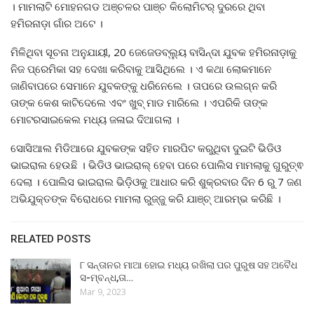
। ମାମଲାଟି ମୋହନଗଡ ଅଞ୍ଚଳର ପାଞ୍ଚ କିଲୋମିଟର୍ ଦୁରରେ ଥିବା
ହମିରନାଡ଼ା ଗାଁର ଅଟେ ।
ମିଳିଥିବା ସୂଚନା ଅନୁଯାୟୀ, 20 ଜେଜେଡବ୍ଲ୍ୟୁ ବାସିନ୍ଦା ଯୁବକ ହମିରନାଡ଼ାକୁ
ନିଜ ପ୍ରେମିକା ସହ ଦେଖା କରିବାକୁ ଆସିଥିଲେ । ଏ କଥା ଲୋକମାନେ
ଜାଣିବାପରେ ସେମାନେ ଯୁବକଙ୍କୁ ଧରିନେଲେ । ତାପରେ ଉଲଗ୍ନ କରି
ତାଙ୍କ କେଶ କାଟିଦେଲେ ଏବଂ ଖୁବ୍ ମାଡ ମାରିଲେ । ଏପରିକି ତାଙ୍କ
ମୋଟରସାଇକେଲ ମଧ୍ୟ ଜଳାଇ ଦିଆଗଲା ।
ସୋସିଆଲ ମିଡିଆରେ ଯୁବକଙ୍କ ସହିତ ମାରପିଟ କରୁଥିବା ଦୁଇଟି ଭିଡିଓ
ଭାଇରାଲ ହେଉଛି । ଭିଡିଓ ଭାଇରାଲ୍ ହେବା ପରେ ପୋଲିସ ମାମଲାକୁ ଗୁରୁତ୍ଵ
ଦେଲା । ପୋଲିସ ଭାଇରାଲ ଭିଡ଼ିଓକୁ ଆଧାର କରି ଶୁକ୍ରବାର ଦିନ 6 ରୁ 7 ଜଣ
ଅଭିଯୁକ୍ତଙ୍କ ବିରୋଧରେ ମାମଲା ରୁଜ୍ଜୁ କରି ଯାଞ୍ଚ୍ ଆରମ୍ଭ କରିଛି ।
RELATED POSTS
୮ ସନ୍ତାନର ମାଆ ହୋଇ ମଧ୍ୟ ରଖିଲା ପର ପୁରୁଷ ସହ ଅବୈଧ
ସ-ମ୍ବନ୍ଧ,ତା…
Mar 9, 2023