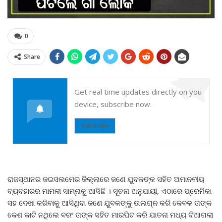
0
Share
Get real time updates directly on you
device, subscribe now.
Subscribe
ରାଜସ୍ଥାନର ଜଇସଲମେର ଜିଲ୍ଲାରେ ଜଣେ ଯୁବକଙ୍କ ସହିତ ଅମାନବୀୟ
ବ୍ୟବହାରର ମାମଲା ସାମ୍ନାକୁ ଆସିଛି । ସୂଚନା ଅନୁଯାୟୀ, ଏଠାରେ ପ୍ରେମିକା
ସହ ଦେଖା କରିବାକୁ ଆସିଥିବା ଜଣେ ଯୁବକଙ୍କୁ ଉଲଗ୍ନ କରି କେବଳ ତାଙ୍କ
କେଶ କାଟି ନଥିଲେ ବରଂ ତାଙ୍କ ସହିତ ମାରପିଟ କରି ଯାତନା ମଧ୍ୟ ଦିଆଗଲା