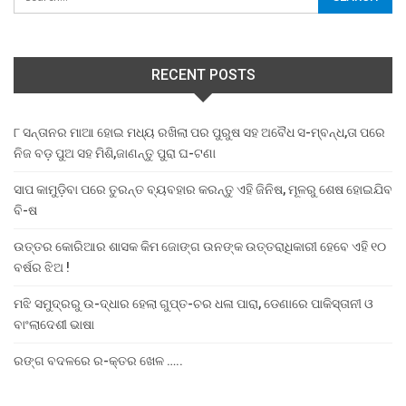
RECENT POSTS
୮ ସନ୍ତାନର ମାଆ ହୋଇ ମଧ୍ୟ ରଖିଲା ପର ପୁରୁଷ ସହ ଅବୈଧ ସ-ମ୍ବନ୍ଧ,ତା ପରେ
ନିଜ ବଡ଼ ପୁଅ ସହ ମିଶି,ଜାଣନ୍ତୁ ପୁରା ଘ-ଟଣା
ସାପ କାମୁଡ଼ିବା ପରେ ତୁରନ୍ତ ବ୍ୟବହାର କରନ୍ତୁ ଏହି ଜିନିଷ, ମୂଳରୁ ଶେଷ ହୋଇଯିବ
ବି-ଷ
ଉତ୍ତର କୋରିଆର ଶାସକ କିମ ଜୋଙ୍ଗ ଉନଙ୍କ ଉତ୍ତରାଧିକାରୀ ହେବେ ଏହି ୧୦
ବର୍ଷର ଝିଅ !
ମଝି ସମୁଦ୍ରରୁ ଉ-ଦ୍ଧାର ହେଲା ଗୁପ୍ତ-ଚର ଧଳା ପାରା, ଡେଣାରେ ପାକିସ୍ତାନୀ ଓ
ବାଂଲାଦେଶୀ ଭାଷା
ରଙ୍ଗ ବଦଳରେ ର-କ୍ତର ଖେଳ …..