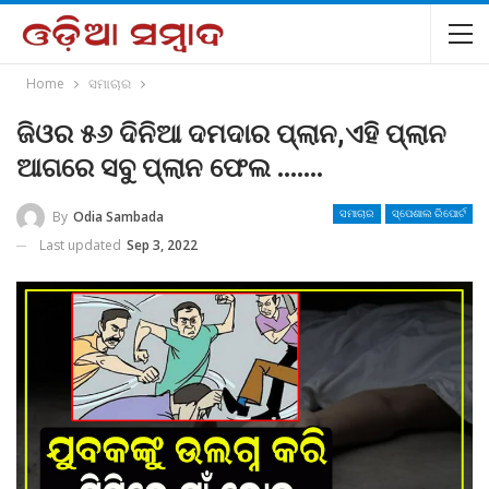
Home
ସମାଚାର
ଜିଓର ୫୬ ଦିନିଆ ଦମଦାର ପ୍ଲାନ,ଏହି ପ୍ଲାନ
ଆଗରେ ସବୁ ପ୍ଲାନ ଫେଲ …….
By
Odia Sambada
ସମାଚାର
ସ୍ପେଶାଲ ରିପୋର୍ଟ
Last updated
Sep 3, 2022