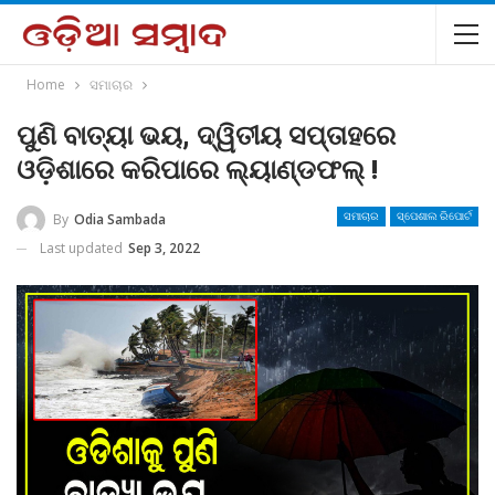
Home
ସମାଚାର
ପୁଣି ବାତ୍ୟା ଭୟ, ଦ୍ୱିତୀୟ ସପ୍ତାହରେ
ଓଡ଼ିଶାରେ କରିପାରେ ଲ୍ୟାଣ୍ଡଫଲ୍‌ !
By
Odia Sambada
ସମାଚାର
ସ୍ପେଶାଲ ରିପୋର୍ଟ
Last updated
Sep 3, 2022