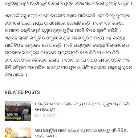
ସବୁଠାରୁ ବଡ଼ ବାତ୍ୟା ପୂର୍ବ ଚାଇନା ସମୁଦ୍ର ଦେଇ ସ୍ଥଳ ଭାଗକୁ ମାଡ଼ି ଆସୁଛି ।
ଏଥିପାଇଁ ସବୁ ଲୋକ ମାନେ ଭୟଭୀତ ହୋଇ ସାରିଲେଣି ଏବଂ ନିଜକୁ ସୁରକ୍ଷା
ଦେବାରେ ପନ୍ଥା ମଧ୍ଯ ଆପଣେଇବା ରେ ଲାଗିଛନ୍ତି । ଏବଂ ଏହି ବାତ୍ୟା
ଜାପାନର ଦକ୍ଷିଣପୂର୍ବ ଦ୍ୱୀପପୁଞ୍ଜ ଗୁଡ଼ିକ ପ୍ରତି ବିପଦ ସୃଷ୍ଟି କରିଛି ।
ଏଥିସହ ଚାଇନାର ପୂର୍ବ ଉପକୂଳରେ ଥିବା ସହର ଗୁଡିକ ମଧ୍ୟ ଏହି ବାତ୍ୟା
ପାଇଁ ବିପଦ ସଙ୍କେତ ରେ ଅଛନ୍ତି । ଏହି ଭୟଙ୍କର ବାତ୍ୟା ‘ହିନ୍ନାମନୋର’
ପ୍ରଭାବରେ ସମୁଦ୍ର ମଧ୍ୟରେ ଘଣ୍ଟାପ୍ରତି ୨୫୭ କିମି ବା ୧୬୦ କିମି
ବେଗରେ ପବନ ବହିବାରେ ଲାଗିଛି । ଏହାର କୋପ ମଧ୍ଯ ଘଣ୍ଟା ପ୍ରତି ୧୯୫
କିମି ରହିଥିବା ଆମେରିକା ଜଏଣ୍ଟ ଟାଇଫୁନ ୱାର୍ଣ୍ଣିଂ ସେଣ୍ଟର ପକ୍ଷରୁ ସୂଚନା
ଦିଆଯାଇଛି ।
RELATED POSTS
୮ ସନ୍ତାନର ମାଆ ହୋଇ ମଧ୍ୟ ରଖିଲା ପର ପୁରୁଷ ସହ ଅବୈଧ
ସ-ମ୍ବନ୍ଧ,ତା…
Mar 9, 2023
ସାପ କାମୁଡ଼ିବା ପରେ ତୁରନ୍ତ ବ୍ୟବହାର କରନ୍ତୁ ଏହି ଜିନିଷ,
ମୂଳରୁ ଶେଷ…