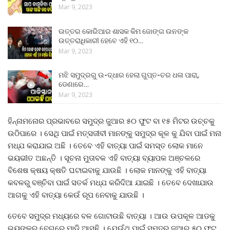
Mar 9, 2023
ଉତ୍ତର କୋରିଆର ଶାସକ କିମ ଜୋଙ୍ଗ ଉନଙ୍କ
ଉତ୍ତରାଧିକାରୀ ହେବେ ଏହି ୧୦…
Mar 9, 2023
ମଝି ସମୁଦ୍ରରୁ ଉ-ଦ୍ଧାର ହେଲା ଗୁପ୍ତ-ଚର ଧଳା ପାରା,
ଡେଣାରେ…
Mar 9, 2023
ହିନ୍ନାମନୋର ପ୍ରଭାବରେ ସମୁଦ୍ର ଜୁଆର ୫୦ ଫୁଟ ବା ୧୫ ମିଟର ଉଚ୍ଚକୁ
ଉଠିପାରେ । ସେଥି ପାଇଁ ମତ୍ସଜୀବୀ ମାନଙ୍କୁ ସମୁଦ୍ର କୂଳ କୁ ଯିବା ପାଇଁ ମନା
ମଧ୍ଯ କରାଯାଇ ଅଛି । ତେବେ ଏହି ବାତ୍ୟା ପାଇଁ ସମସ୍ତ ଲୋକ ମାନେ
ଭୟଭୀତ ଅଛନ୍ତି । ସୂଚନା ମୁତାବକ ଏହି ବାତ୍ୟା ବ୍ୟାପକ ଅଞ୍ଚଳରେ
ବିଶେଷ କ୍ଷୟ କ୍ଷତି ଘଟାଇବାକୁ ଯାଉଛି । ଲୋକ ମାନଙ୍କୁ ଏହି ବାତ୍ୟା
କବଳରୁ ବଞ୍ଚିବା ପାଇଁ ସତର୍କ ମଧ୍ଯ କରିଦିଆ ଯାଇଛି । ତେବେ ଦେଖାଯାଉ
ଆଗକୁ ଏହି ବାତ୍ୟା କେଉଁ ରୂପ ନେବାକୁ ଯାଉଛି ।
ତେବେ ସମୁଦ୍ର ମଧ୍ୟରେ ବଳ ଗୋଟାଉଛି ବାତ୍ୟା । ଆଉ ଉପକୂଳ ଆଡକୁ
ଭୟଙ୍କର ବେଗରେ ମାଡି ଆସୁଛି । ଯେଉଁଥି ପାଇଁ ସମୁଦ୍ର ଜୁଆର ୫୦ ଫୁଟ୍