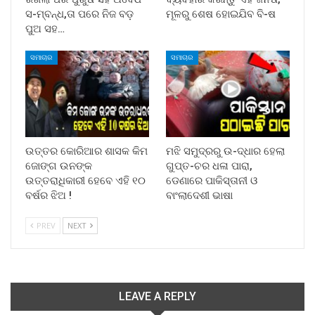
ସ-ମ୍ବନ୍ଧ,ତା ପରେ ନିଜ ବଡ଼
ମୂଳରୁ ଶେଷ ହୋଇଯିବ ବି-ଷ
ପୁଅ ସହ…
ସମାଚାର
ସମାଚାର
ଉତ୍ତର କୋରିଆର ଶାସକ କିମ
ମଝି ସମୁଦ୍ରରୁ ଉ-ଦ୍ଧାର ହେଲା
ଜୋଙ୍ଗ ଉନଙ୍କ
ଗୁପ୍ତ-ଚର ଧଳା ପାରା,
ଉତ୍ତରାଧିକାରୀ ହେବେ ଏହି ୧୦
ଡେଣାରେ ପାକିସ୍ତାନୀ ଓ
ବର୍ଷର ଝିଅ !
ବାଂଲାଦେଶୀ ଭାଷା
PREV
NEXT
LEAVE A REPLY