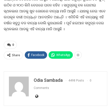
ଉଠିବ ଓ ୨୦୦ କିମି ବେଗରେ ପବନ ବହିବ । ସମୁଦ୍ରରୁ ବଳ ଗୋଟାଇ
ସ୍ଥଳଭାଗ ଆଡକୁ ଖୁବ ଜୋରରେ ବାତ୍ୟା ମାଡି ଆସୁଛି । ଯାହାକୁ ନେଇ ଏବେ
ଉପକୂଳ ବାସୀ ଅତ୍ୟନ୍ତ ଆତଙ୍କିତ ଅଛନ୍ତି । ଏମିତିକି ଏହି ବାତ୍ୟାକୁ ଏହି
ବର୍ଷର ସବୁଠୁ ବଡ ବାତ୍ୟା ବୋଲି କୁହାଯାଉଛି । ପୂର୍ବ ଛଇଆନ ସମୁଦ୍ର ଦେଇ
ସ୍ଥଳଭାଗ ଆଡକୁ ଏହି ବାତ୍ୟା ମାଡି ଆସୁଛି ।
0
Share
Facebook
WhatsApp
Odia Sambada
4498 Posts
0
Comments