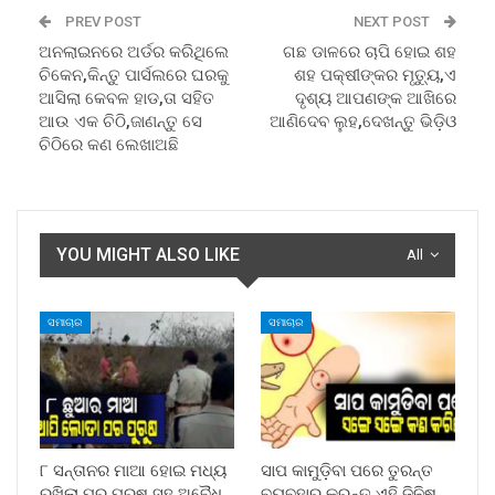
PREV POST
NEXT POST
ଅନଲାଇନରେ ଅର୍ଡର କରିଥିଲେ
ଗଛ ଡାଳରେ ଚାପି ହୋଇ ଶହ
ଚିକେନ,କିନ୍ତୁ ପାର୍ସଲରେ ଘରକୁ
ଶହ ପକ୍ଷୀଙ୍କର ମୃତ୍ୟୁ,ଏ
ଆସିଲା କେବଳ ହାଡ,ତା ସହିତ
ଦୃଶ୍ୟ ଆପଣଙ୍କ ଆଖିରେ
ଆଉ ଏକ ଚିଠି,ଜାଣନ୍ତୁ ସେ
ଆଣିଦେବ ଲୁହ,ଦେଖନ୍ତୁ ଭିଡ଼ିଓ
ଚିଠିରେ କଣ ଲେଖାଅଛି
YOU MIGHT ALSO LIKE
All
ସମାଚାର
ସମାଚାର
୮ ସନ୍ତାନର ମାଆ ହୋଇ ମଧ୍ୟ
ସାପ କାମୁଡ଼ିବା ପରେ ତୁରନ୍ତ
ରଖିଲା ପର ପୁରୁଷ ସହ ଅବୈଧ
ବ୍ୟବହାର କରନ୍ତୁ ଏହି ଜିନିଷ,