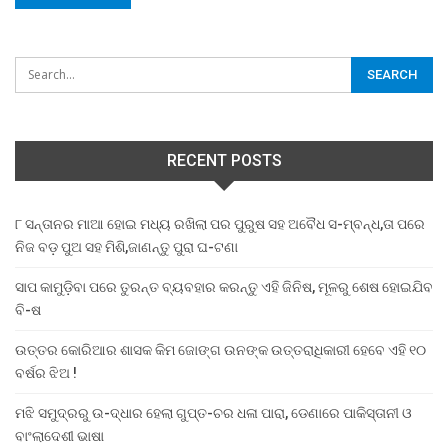
RECENT POSTS
୮ ସନ୍ତାନର ମାଆ ହୋଇ ମଧ୍ୟ ରଖିଲା ପର ପୁରୁଷ ସହ ଅବୈଧ ସ-ମ୍ବନ୍ଧ,ତା ପରେ
ନିଜ ବଡ଼ ପୁଅ ସହ ମିଶି,ଜାଣନ୍ତୁ ପୁରା ଘ-ଟଣା
ସାପ କାମୁଡ଼ିବା ପରେ ତୁରନ୍ତ ବ୍ୟବହାର କରନ୍ତୁ ଏହି ଜିନିଷ, ମୂଳରୁ ଶେଷ ହୋଇଯିବ
ବି-ଷ
ଉତ୍ତର କୋରିଆର ଶାସକ କିମ ଜୋଙ୍ଗ ଉନଙ୍କ ଉତ୍ତରାଧିକାରୀ ହେବେ ଏହି ୧୦
ବର୍ଷର ଝିଅ !
ମଝି ସମୁଦ୍ରରୁ ଉ-ଦ୍ଧାର ହେଲା ଗୁପ୍ତ-ଚର ଧଳା ପାରା, ଡେଣାରେ ପାକିସ୍ତାନୀ ଓ
ବାଂଲାଦେଶୀ ଭାଷା