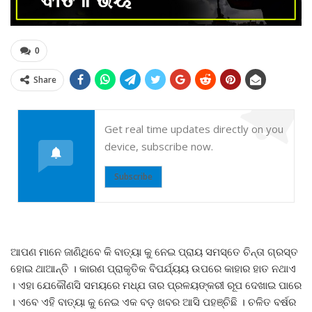
0
Share
Get real time updates directly on you
device, subscribe now.
Subscribe
ଆପଣ ମାନେ ଜାଣିଥିବେ କି ବାତ୍ୟା କୁ ନେଇ ପ୍ରାୟ ସମସ୍ତେ ଚିନ୍ତା ଗ୍ରସ୍ତ
ହୋଇ ଥାଆନ୍ତି । କାରଣ ପ୍ରାକୃତିକ ବିପର୍ଯ୍ୟୟ ଉପରେ କାହାର ହାତ ନଥାଏ
। ଏହା ଯେକୌଣସି ସମୟରେ ମଧ୍ଯ ତାର ପ୍ରଳୟଙ୍କରୀ ରୂପ ଦେଖାଇ ପାରେ
। ଏବେ ଏହି ବାତ୍ୟା କୁ ନେଇ ଏକ ବଡ଼ ଖବର ଆସି ପହଞ୍ଚିଛି । ଚଳିତ ବର୍ଷର