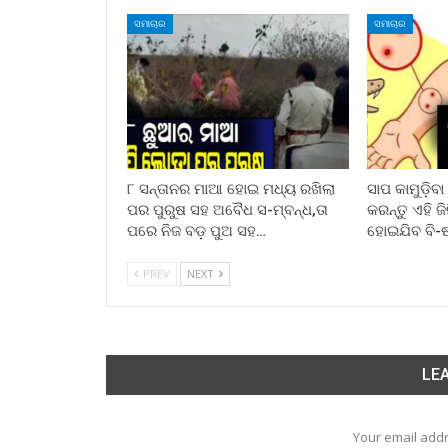
ସମାଚାର
ସମାଚାର
୮ ସନ୍ତାନର ମାଆ ହୋଇ ମଧ୍ୟ ରଖିଲା
ସାପ କାମୁଡ଼ିବ
ପର ପୁରୁଷ ସହ ଅବୈଧ ସ-ମ୍ବନ୍ଧ,ତା
କରନ୍ତୁ ଏହି ଜ
ପରେ ନିଜ ବଡ଼ ପୁଅ ସହ…
ହୋଇଯିବ ବି-
PREV
NEXT
LEA
Your email addr