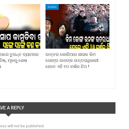
ସମାଚାର
ା ପରେ ତୁରନ୍ତ ବ୍ୟବହାର
ଉତ୍ତର କୋରିଆର ଶାସକ କିମ
ିନିଷ, ମୂଳରୁ ଶେଷ
ଜୋଙ୍ଗ ଉନଙ୍କ ଉତ୍ତରାଧିକାରୀ
ଷ
ହେବେ ଏହି ୧୦ ବର୍ଷର ଝିଅ !
VE A REPLY
ess will not be published.