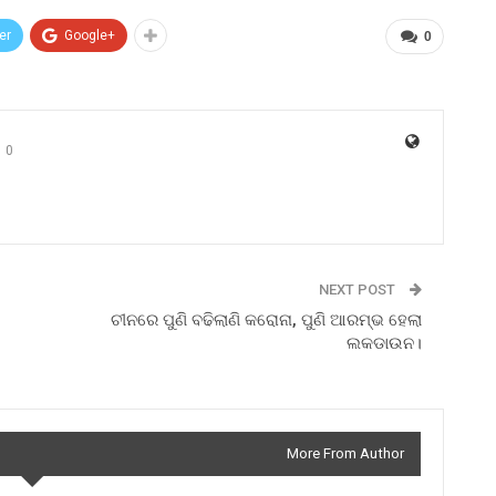
er
Google+
0
0
NEXT POST
ଚୀନରେ ପୁଣି ବଢିଲାଣି କରୋନା, ପୁଣି ଆରମ୍ଭ ହେଲା
ଲକଡାଉନ।
More From Author