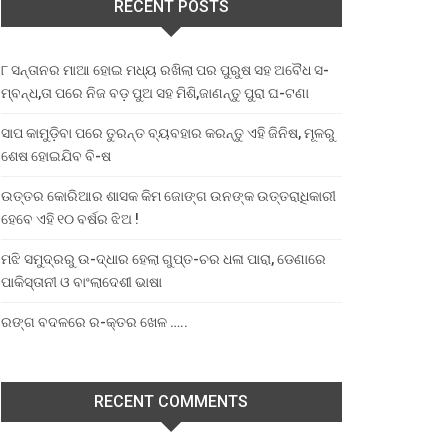
RECENT POSTS
୮ ସନ୍ତାନର ମାଆ ହୋଇ ମଧ୍ୟ ରଖିଲା ପର ପୁରୁଷ ସହ ଅବୈଧ ସ-
ମ୍ବନ୍ଧ,ତା ପରେ ନିଜ ବଡ଼ ପୁଅ ସହ ମିଶି,ଜାଣନ୍ତୁ ପୁରା ଘ-ଟଣା
ସାପ କାମୁଡ଼ିବା ପରେ ତୁରନ୍ତ ବ୍ୟବହାର କରନ୍ତୁ ଏହି ଜିନିଷ, ମୂଳରୁ
ଶେଷ ହୋଇଯିବ ବି-ଷ
ଉତ୍ତର କୋରିଆର ଶାସକ କିମ ଜୋଙ୍ଗ ଉନଙ୍କ ଉତ୍ତରାଧିକାରୀ
ହେବେ ଏହି ୧୦ ବର୍ଷର ଝିଅ !
ମଝି ସମୁଦ୍ରରୁ ଉ-ଦ୍ଧାର ହେଲା ଗୁପ୍ତ-ଚର ଧଳା ପାରା, ଡେଣାରେ
ପାକିସ୍ତାନୀ ଓ ବାଂଲାଦେଶୀ ଭାଷା
ରଙ୍ଗ ବଦଳରେ ର-କ୍ତର ଖେଳ …..
RECENT COMMENTS