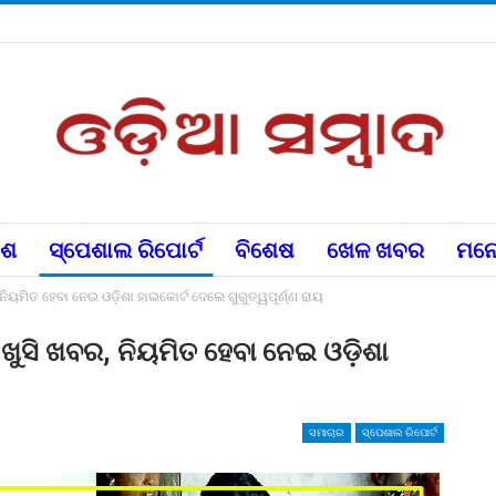
େଶ
ସ୍ପେଶାଲ ରିପୋର୍ଟ
ବିଶେଷ
ଖେଳ ଖବର
ମନୋ
ୟମିତ ହେବା ନେଇ ଓଡ଼ିଶା ହାଇକୋର୍ଟ ଦେଲେ ଗୁରୁତ୍ୱପୂର୍ଣ୍ଣ ରାୟ
ୁସି ଖବର, ନିୟମିତ ହେବା ନେଇ ଓଡ଼ିଶା
ସମାଚାର
ସ୍ପେଶାଲ ରିପୋର୍ଟ