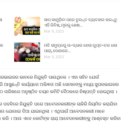
ୁଷ
ସାପ କାମୁଡ଼ିବା ପରେ ତୁରନ୍ତ ବ୍ୟବହାର କରନ୍ତୁ
ଏହି ଜିନିଷ, ମୂଳରୁ ଶେଷ…
Mar 9, 2023
୍କ
ମଝି ସମୁଦ୍ରରୁ ଉ-ଦ୍ଧାର ହେଲା ଗୁପ୍ତ-ଚର ଧଳା
ପାରା, ଡେଣାରେ…
Mar 9, 2023
ୁପରଭାଇଜର ଭାବରେ ନିଯୁକ୍ତି ପାଉଥିଲେ । ଏହା ସହିତ ଯେଉଁ
କରି ଆସୁଛନ୍ତି କାର୍ଯ୍ୟରେ ଅଭିଜ୍ଞତା ଅଛି ସେମାନଙ୍କୁ ମଧ୍ୟ ସୁପରଭାଇଜର
 ତାରିଖରେ ଅନୁଷ୍ଠିତ ଚୟନ କମିଟି ବୈଠକରେ ନିଷ୍ପତ୍ତି ହୋଇଥିଲା ।
 ପଦବିରେ ନିଯୁକ୍ତି ପରେ ଆବେଦନକାରୀଙ୍କ ଚାକିରି ନିୟମିତ କରାଯିବା
 ସୁଯୋଗ ଯୋଗାଇ ଦିଆ ଯାଇନଥିଲା । ଏଥିପାଇଁ ଆବେଦନକାରୀ ମାନେ
ଗ କରି । ଆଉ ଏବେ କୋର୍ଟଙ୍କ ରାୟ ଆବେଦନକାରୀଙ୍କୁ ଆଶ୍ବସ୍ତ କରିବା