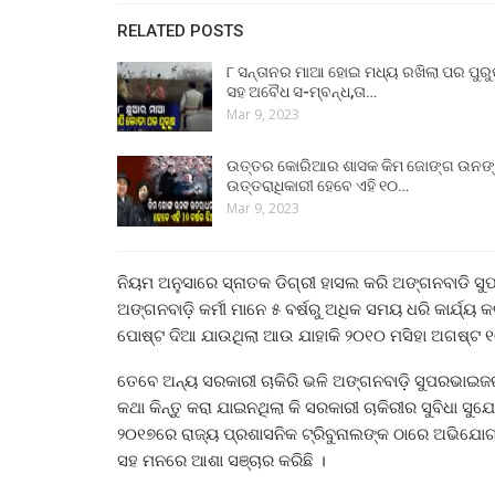
RELATED POSTS
୮ ସନ୍ତାନର ମାଆ ହୋଇ ମଧ୍ୟ ରଖିଲା ପର ପୁର
ସହ ଅବୈଧ ସ-ମ୍ବନ୍ଧ,ତା…
Mar 9, 2023
ଉତ୍ତର କୋରିଆର ଶାସକ କିମ ଜୋଙ୍ଗ ଉନଙ
ଉତ୍ତରାଧିକାରୀ ହେବେ ଏହି ୧୦…
Mar 9, 2023
ନିୟମ ଅନୁସାରେ ସ୍ନାତକ ଡିଗ୍ରୀ ହାସଲ କରି ଅଙ୍ଗନବାଡି ସ
ଅଙ୍ଗନବାଡ଼ି କର୍ମୀ ମାନେ ୫ ବର୍ଷରୁ ଅଧିକ ସମୟ ଧରି କାର୍ଯ୍ୟ 
ପୋଷ୍ଟ ଦିଆ ଯାଉଥିଲା ଆଉ ଯାହାକି ୨୦୧୦ ମସିହା ଅଗଷ୍ଟ ୧୦
ତେବେ ଅନ୍ୟ ସରକାରୀ ଚାକିରି ଭଳି ଅଙ୍ଗନବାଡ଼ି ସୁପରଭାଇଜର
କଥା କିନ୍ତୁ କରା ଯାଇନଥିଲା କି ସରକାରୀ ଚାକିରୀର ସୁବିଧା
୨୦୧୭ରେ ରାଜ୍ୟ ପ୍ରଶାସନିକ ଟ୍ରିବୁନାଲଙ୍କ ଠାରେ ଅଭିଯୋ
ସହ ମନରେ ଆଶା ସଞ୍ଚାର କରିଛି ।