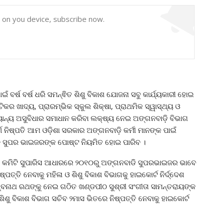
y on you device, subscribe now.
 ବର୍ଷ ବର୍ଷ ଧରି ସମନ୍ଵିତ ଶିଶୁ ବିକାଶ ଯୋଜନା ସବୁ କାର୍ଯ୍ୟକାରୀ ହୋଇ
୍ଟିକର ଖାଦ୍ୟ, ପ୍ରାରମ୍ଭିକ ସ୍କୁଲ ଶିକ୍ଷା, ପ୍ରାଥମିକ ସ୍ୱାସ୍ଥ୍ୟ ଓ
ନ୍ୟାନ୍ୟ ଅସୁବିଧାର ସମାଧାନ କରିବା ଲକ୍ଷ୍ୟ ନେଇ ଅଙ୍ଗନବାଡ଼ି ବିଭାଗ
 ନିଷ୍ପତି ଆମ ଓଡ଼ିଶା ସରକାର ଅଙ୍ଗନବାଡ଼ି କର୍ମୀ ମାନଙ୍କ ପାଇଁ
ାଡ଼ି ସୁପର ଭାଇଜରଙ୍କ ପୋଷ୍ଟ ନିୟମିତ ହୋଇ ପାରିବ ।
 କମିଟି ସୁପାରିସ ଆଧାରରେ ୨୦୧୦ରୁ ଅଙ୍ଗନବାଡି ସୁପରଭାଇଜର ଭାବେ
ଷ୍ପତ୍ତି ନେବାକୁ ମହିଳା ଓ ଶିଶୁ ବିକାଶ ବିଭାଗକୁ ହାଇକୋର୍ଟ ନିର୍ଦ୍ଦେଶ
ିଶ୍ବନାଥ ରଥଙ୍କୁ ନେଇ ଗଠିତ ଖଣ୍ଡପୀଠ ସୁଶ୍ରୀ ସଂଗୀତା ସାମନ୍ତରାୟଙ୍କ
ୁ ବିକାଶ ବିଭାଗ ସଚିବ ୨ମାସ ଭିତରେ ନିଷ୍ପତ୍ତି ନେବାକୁ ହାଇକୋର୍ଟ