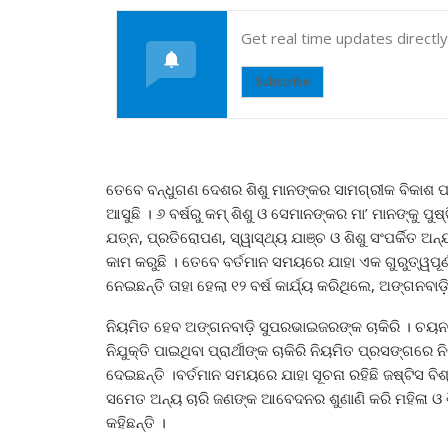
Get real time updates directl
Subscribe
ତେବେ ବନ୍ଧୁଗଣ ଦେଶର ଶିଶୁ ମାନଙ୍କର ସାମଗ୍ରୀକ ବିକାଶ ପାଇଁ
ଆସୁଛି । ୬ ବର୍ଷରୁ କମ୍‌ ଶିଶୁ ଓ ସେମାନଙ୍କର ମା’ ମାନଙ୍କୁ ପୁଷ
ଯତ୍ନ, ପ୍ରତିରୋପଣ, ସ୍ୱାସ୍ଥ୍ୟ ଯାଞ୍ଚ ଓ ଶିଶୁ ସଂପର୍କିତ ଅ
କାମ କରୁଛି । ତେବେ ବର୍ତମାନ ସମୟରେ ଯାହା ଏକ ଗୁରୁତ୍ୱପୂର୍ଣ
ନେଇଛନ୍ତି ତାହା ହେଲା ୧୨ ବର୍ଷ କାର୍ଯ୍ୟ କରିଥିଲେ, ଅଙ୍ଗନବ
ନିୟମିତ ହେବ ଅଙ୍ଗନବାଡ଼ି ସୁପରଭାଇଜରଙ୍କ ଚାକିରି । ଚୟନ
ନିଯୁକ୍ତି ପାଇଥିବା ପ୍ରାର୍ଥୀଙ୍କ ଚାକିରି ନିୟମିତ ପ୍ରସଙ୍ଗରେ ନି
ଦେଇଛନ୍ତି ।ବର୍ତମାନ ସମୟରେ ଯାହା ସୂଚନା ରହିଛି ଜଷ୍ଟିସ ବ
ସମେତ ଅନ୍ୟ ଚାରି ଜଣଙ୍କ ଆବେଦନର ଶୁଣାଣି କରି ମହିଳା ଓ ଶିଶ
କହିଛନ୍ତି ।