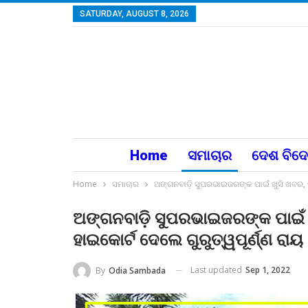
SATURDAY, AUGUST 8, 2026
Home
ସମାଚାର
ଦେଶ ବିଦ
Home
ସମାଚାର
ଅଙ୍ଗନବାଡ଼ି ସୁପରଭାଇଜରଙ୍କ ପାଇଁ ଖୁସି ଖବର, ନି
ଅଙ୍ଗନବାଡ଼ି ସୁପରଭାଇଜରଙ୍କ ପାଇଁ ଖ
ହାଇକୋର୍ଟ ଦେଲେ ଗୁରୁତ୍ୱପୂର୍ଣ୍ଣ ରାୟ
Last updated
Sep 1, 2022
By
Odia Sambada