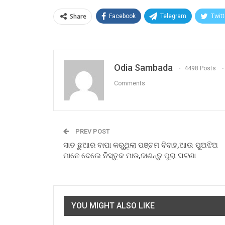
Share
Facebook
Telegram
Twitt
Odia Sambada
4498 Posts
Comments
PREV POST
ସାତ ଛୁଆର ବାପା କରୁଥିଲା ପଞ୍ଚମ ବିବାହ,ଆଉ ପୁଅଝିଅ
ମାନେ ଦେଲେ ନିସ୍ତୁକ ମାଡ,ଜାଣନ୍ତୁ ପୁରା ଘଟଣା
YOU MIGHT ALSO LIKE