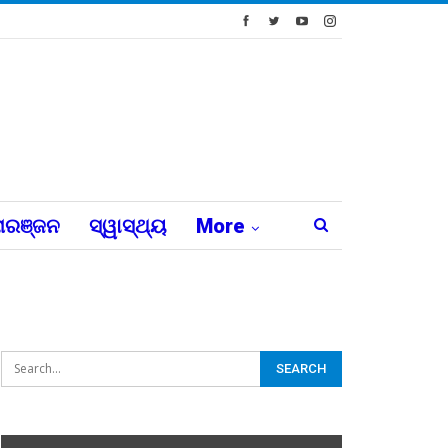
ରଞ୍ଜନ
ସ୍ୱାସ୍ଥ୍ୟ
More