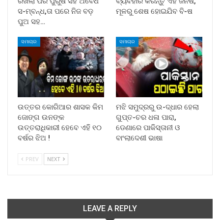
ରଖିଲା ପର ପୁରୁଷ ସହ ଅବୈଧ
ବ୍ୟବହାର କରନ୍ତୁ ଏହି ଜିନିଷ,
ସ-ମ୍ବନ୍ଧ,ତା ପରେ ନିଜ ବଡ଼
ମୂଳରୁ ଶେଷ ହୋଇଯିବ ବି-ଷ
ପୁଅ ସହ…
ସମାଚାର
ସମାଚାର
ଉତ୍ତର କୋରିଆର ଶାସକ କିମ
ମଝି ସମୁଦ୍ରରୁ ଉ-ଦ୍ଧାର ହେଲା
ଜୋଙ୍ଗ ଉନଙ୍କ
ଗୁପ୍ତ-ଚର ଧଳା ପାରା,
ଉତ୍ତରାଧିକାରୀ ହେବେ ଏହି ୧୦
ଡେଣାରେ ପାକିସ୍ତାନୀ ଓ
ବର୍ଷର ଝିଅ !
ବାଂଲାଦେଶୀ ଭାଷା
PREV
NEXT
LEAVE A REPLY