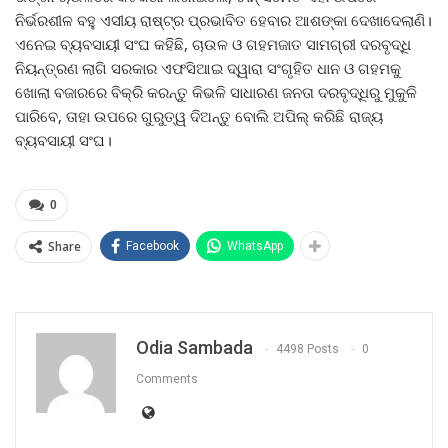
ନିର୍ଭରଶୀଳ ବହୁ ଏସୀୟ ରାଷ୍ଟ୍ର ପ୍ରଭାବିତ ହେବାର ଆଶଙ୍କା ଦେଖାଦେଲାଣି।
ଏନେଇ ବ୍ୟବସାୟୀ ସଂଘ କହିଛି, ଚାଉଳ ଓ ଗହମଜାତ ସାମଗ୍ରୀ ଦରବୃଦ୍ଧି
ନିୟନ୍ତ୍ରଣ ଲାଗି ସରକାର ଏଫସିଆଇ ଦ୍ୱାରା ସଂଗୃହିତ ଧାନ ଓ ଗହମକୁ
ଖୋଲା ବଜାରରେ ବିକ୍ରି କରନ୍ତୁ କିଭଳି ସାଧାରଣ ଜନତା ଦରବୃଦ୍ଧିରୁ ମୁକୁଳି
ପାରିବେ, ତାହା ଉପରେ ଗୁରୁତ୍ୱ ଦିଅନ୍ତୁ ବୋଲି ଅପିଲ୍ କରିଛି ରାଜ୍ୟ
ବ୍ୟବସାୟୀ ସଂଘ।
0
Share
Facebook
WhatsApp
Odia Sambada
4498 Posts
0
Comments