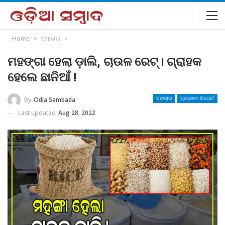
Home
ସମାଚାର
ମହଙ୍ଗା ହେଲା ଡ଼ାଲି, ଚାଉଳ ରେଟ୍‌। ଗ୍ରାହକ
ହେଲେ ଛାନିଆଁ !
By
Odia Sambada
ସମାଚାର
ସ୍ପେଶାଲ ରିପୋର୍ଟ
Last updated
Aug 28, 2022