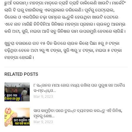
ଛୁଆଁ ଦରଦାମ୍। ମହଙ୍ଗା ମାଡ଼ରେ ତ୍ରାହି ତ୍ରାହି ଡାକିଲେଣି ଖାଉଟି। ମାର୍କେଟିଂ
ଲାଗି ବି ଘରୁ ବାହାରିବାକୁ ଏକପ୍ରକାର ଡରିଲେଣି। ପୂର୍ବରୁ ପେଟ୍ରୋଲ,
ଡିଜେଲ ଓ ଏଲପିଜିର ଚଢ଼ା ଦାମ୍‌ରେ ସନ୍ତୁଳି ହେଉଥିବା ଖାଉଟି ପେଟରେ
ଏବେ ନାତ ମାରିଛି ନିତିଦିନିଆ ଜିନିଷର ମହଙ୍ଗା ପ୍ରହାର। ଚାଉଳଠୁ ଆରମ୍ଭ
କରି ଅଟା, ସୁଜି, ମଇଦା ଆଦି ସବୁ ଜିନିଷର ଦାମ ଉପରମୁହାଁ ହେବାରେ ଲାଗିଛି।
ଖୁଚୁରା ବଜାରରେ ଗତ ୧୫ ଦିନ ଭିତରେ ଚାଉଳ କିଲୋ ପିଛା ୫ରୁ ୬ ଟଙ୍କା
ବଢ଼ିଥିବା ବେଳେ ଅଟା ୨ରୁ ୩ ଟଙ୍କା, ସୁଜି ୩ରୁ ୪ ଟଙ୍କା, ମଇଦା ୫ ଟଙ୍କା
ମହଙ୍ଗା ହୋଇଛି।
RELATED POSTS
୮ ସନ୍ତାନର ମାଆ ହୋଇ ମଧ୍ୟ ରଖିଲା ପର ପୁରୁଷ ସହ ଅବୈଧ
ସ-ମ୍ବନ୍ଧ,ତା…
Mar 9, 2023
ସାପ କାମୁଡ଼ିବା ପରେ ତୁରନ୍ତ ବ୍ୟବହାର କରନ୍ତୁ ଏହି ଜିନିଷ,
ମୂଳରୁ ଶେଷ…
Mar 9, 2023