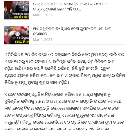
ଉତ୍ତର କୋରିଆର ଶାସକ କିମ ଜୋଙ୍ଗ ଉନଙ୍କ
ଉତ୍ତରାଧିକାରୀ ହେବେ ଏହି ୧୦…
Mar 9, 2023
ମଝି ସମୁଦ୍ରରୁ ଉ-ଦ୍ଧାର ହେଲା ଗୁପ୍ତ-ଚର ଧଳା ପାରା,
ଡେଣାରେ…
Mar 9, 2023
ଏମିତିକି ୧୫-୨୦ ଦିନ ତଳେ ୯୦ ଟଙ୍କାରେ ବିକ୍ରି ହେଉଥିବା ହରଡ଼ ଡାଲି ଦର
ଏବେ ୧୧୦ରୁ ୧୨୦ ଟଙ୍କା। ଖାଉଟିଙ୍କ କହିବା କଥା, ସବୁ ଜିନିଷର ଦାମ
ବଢ଼ିଯାଉଛି। ଢେର୍ ବାଧୁଛି କେମିତି ଚଳିବେ, କିଛି ବୁଝି ହେଉନି। ଖୁଚୁରା
ବ୍ୟବସାୟୀଙ୍କ କହିବା କଥା, ଗୋଦାମ ଓ ଚାଉଳ ମିଲରୁ ଅଧିକ ଦାମ୍‌ରେ ଜିନିଷ
କିଣିବାକୁ ପଡ଼ୁଥିବାରୁ ଖୁଚୁରା ଦାମ ବଢ଼ିଛି।
ଏପଟେ ଦରଦାମ୍ ସ୍ଥିତିକୁ ନିୟନ୍ତ୍ରଣ କରିବା ସହ ଖାଦ୍ୟ ସୁରକ୍ଷାକୁ
ସୁନିଶ୍ଚିତ କରିବାକୁ ଗହମ ଓ ଅଟା ପରେ ଚାଉଳ ରପ୍ତାନି ଉପରେ କଟକଣା
ଲଗାଇବାକୁ ବିଚାର କରୁଛନ୍ତି କେନ୍ଦ୍ର ସରକାର। ସାମୟିକ ଭାବେ ଭଙ୍ଗା
ଚାଉଳ ରପ୍ତାନୀକୁ ନିଷିଦ୍ଧ କରିବାକୁ ସରକାର ଗୁରୁତର ସହ ଆଲୋଚନା
କରୁଛନ୍ତି। ବିଶ୍ୱ ଚାଉଳ ରପ୍ତାନିରେ ୪୦ ପ୍ରତିଶତ ଅଂଶୀଦାର ଥିବା ଭାରତ
ଭଙ୍ଗା ଚାଉଳରେ କଟକଣା ଲଗାଇଲେ, ଚୀନ୍ ସମେତ ଏହା ଉପରେ