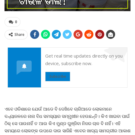
0
Share
Get real time updates directly on you
device, subscribe now.
Subscribe
ଏବେ ଓଡିଶାରେ ଯେଉଁ ଆଡେ ବି ଦେଖିବେ ଚାରିଆଡେ ଲୋକମାନେ
ବନ୍ୟାଜଳରେ ନାନା ବିଧ ସମସ୍ୟାର ସମ୍ମୁଖୀନ ହେଉଛନ୍ତି। କିଏ ଖାଇବା ପାଇଁ
ଠିକ୍ ସେ ପାଉନାହିଁ ତ ଆଉ କିଏ ମୁଣ୍ଡ ଗୁଞ୍ଜିବା ନିଜର ଚାଳ ବି ନାହିଁ। ଏହି
ସମୟରେ ଲୋକଙ୍କ ଉପରେ ଦାଉ ସାଜିଛି ଏବେର ଖାଦ୍ୟ ସାମଗ୍ରୀର ଆକାଶ