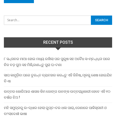
RECENT POSTS
୮ ସନ୍ତାନର ମାଆ ହୋଇ ମଧ୍ୟ ରଖିଲା ପର ପୁରୁଷ ସହ ଅବୈଧ ସ-ମ୍ବନ୍ଧ,ତା ପରେ
ନିଜ ବଡ଼ ପୁଅ ସହ ମିଶି,ଜାଣନ୍ତୁ ପୁରା ଘ-ଟଣା
ସାପ କାମୁଡ଼ିବା ପରେ ତୁରନ୍ତ ବ୍ୟବହାର କରନ୍ତୁ ଏହି ଜିନିଷ, ମୂଳରୁ ଶେଷ ହୋଇଯିବ
ବି-ଷ
ଉତ୍ତର କୋରିଆର ଶାସକ କିମ ଜୋଙ୍ଗ ଉନଙ୍କ ଉତ୍ତରାଧିକାରୀ ହେବେ ଏହି ୧୦
ବର୍ଷର ଝିଅ !
ମଝି ସମୁଦ୍ରରୁ ଉ-ଦ୍ଧାର ହେଲା ଗୁପ୍ତ-ଚର ଧଳା ପାରା, ଡେଣାରେ ପାକିସ୍ତାନୀ ଓ
ବାଂଲାଦେଶୀ ଭାଷା