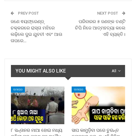
PREV POST
NEXT POST
ଜଣେ ଵୟଫ୍ରେଣ୍ଡ୍
ପରିବାରର ୫ ଜଣଙ୍କ ତଣ୍ଟି
ଚକ୍କରରେ ରାସ୍ତା ମଝିରେ
ଚିପି ନିଜେ ଆତ୍ମହତ୍ୟା କଲେ
ଲଢ଼ିଲେ ଦୁଇ ଯୁବତୀ ଏବଂ ଆଉ
ଏହି ବ୍ୟକ୍ତି।
ତାପରେ…
YOU MIGHT ALSO LIKE
All
ସମାଚାର
ସମାଚାର
୮ ସନ୍ତାନର ମାଆ ହୋଇ ମଧ୍ୟ
ସାପ କାମୁଡ଼ିବା ପରେ ତୁରନ୍ତ