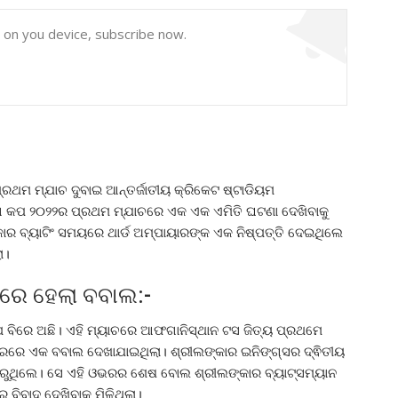
y on you device, subscribe now.
ରଥମ ମ୍ଯାଚ ଦୁବାଇ ଆନ୍ତର୍ଜାତୀୟ କ୍ରିକେଟ ଷ୍ଟାଡିୟମ
 କପ ୨୦୨୨ର ପ୍ରଥମ ମ୍ଯାଚରେ ଏକ ଏକ ଏମିତି ଘଟଣା ଦେଖିବାକୁ
୍କାର ବ୍ୟାଟିଂ ସମୟରେ ଥାର୍ଡ ଅମ୍ପାୟାରଙ୍କ ଏକ ନିଷ୍ପତ୍ତି ଦେଇଥିଲେ
ା।
ପରେ ହେଲା ବବାଲ:-
ବିରେ ଅଛି। ଏହି ମ୍ୟାଚରେ ଆଫଗାନିସ୍ଥାନ ଟସ ଜିତ୍ୟ ପ୍ରଥମେ
ଓଭରରେ ଏକ ବବାଲ ଦେଖାଯାଇଥିଲା। ଶ୍ରୀଲଙ୍କାର ଇନିଙ୍ଗ୍ସର ଦ୍ଵିତୀୟ
ୁଥିଲେ। ସେ ଏହି ଓଭରର ଶେଷ ବୋଲ ଶ୍ରୀଲଙ୍କାର ବ୍ୟାଟ୍ସମ୍ୟାନ
ିବାଦ ଦେଖିବାକୁ ମିଳିଥିଲା।