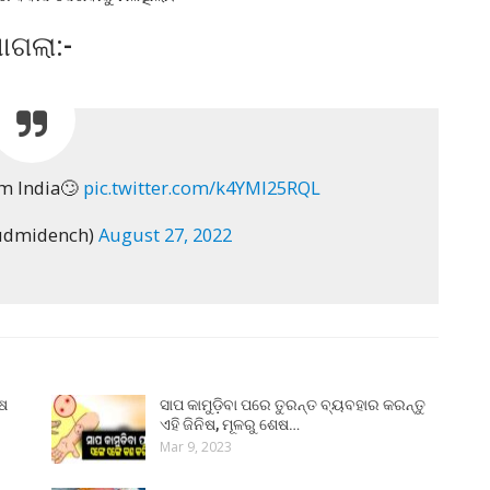
ାଗଲା:-
om India🙄
pic.twitter.com/k4YMl25RQL
ludmidench)
August 27, 2022
ୁଷ
ସାପ କାମୁଡ଼ିବା ପରେ ତୁରନ୍ତ ବ୍ୟବହାର କରନ୍ତୁ
ଏହି ଜିନିଷ, ମୂଳରୁ ଶେଷ…
Mar 9, 2023