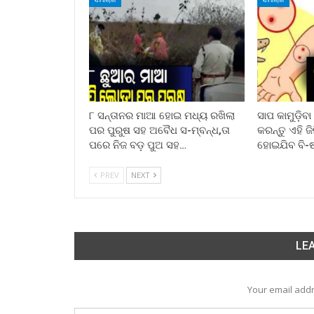
୮ ସନ୍ତାନର ମାଆ ହୋଇ ମଧ୍ୟ ରଖିଲା
ସାପ କାମୁଡ଼ିବ
ପର ପୁରୁଷ ସହ ଅବୈଧ ସ-ମ୍ବନ୍ଧ,ତା
କରନ୍ତୁ ଏହି ଜ
ପରେ ନିଜ ବଡ଼ ପୁଅ ସହ…
ହୋଇଯିବ ବି-
PREV
NEXT
LEA
Your email addr