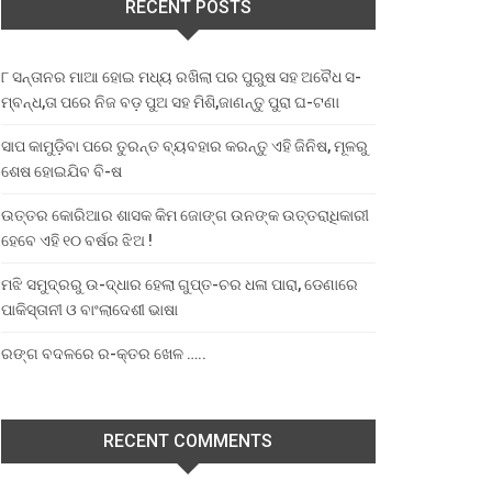
RECENT POSTS
୮ ସନ୍ତାନର ମାଆ ହୋଇ ମଧ୍ୟ ରଖିଲା ପର ପୁରୁଷ ସହ ଅବୈଧ ସ-
ମ୍ବନ୍ଧ,ତା ପରେ ନିଜ ବଡ଼ ପୁଅ ସହ ମିଶି,ଜାଣନ୍ତୁ ପୁରା ଘ-ଟଣା
ସାପ କାମୁଡ଼ିବା ପରେ ତୁରନ୍ତ ବ୍ୟବହାର କରନ୍ତୁ ଏହି ଜିନିଷ, ମୂଳରୁ
ଶେଷ ହୋଇଯିବ ବି-ଷ
ଉତ୍ତର କୋରିଆର ଶାସକ କିମ ଜୋଙ୍ଗ ଉନଙ୍କ ଉତ୍ତରାଧିକାରୀ
ହେବେ ଏହି ୧୦ ବର୍ଷର ଝିଅ !
ମଝି ସମୁଦ୍ରରୁ ଉ-ଦ୍ଧାର ହେଲା ଗୁପ୍ତ-ଚର ଧଳା ପାରା, ଡେଣାରେ
ପାକିସ୍ତାନୀ ଓ ବାଂଲାଦେଶୀ ଭାଷା
ରଙ୍ଗ ବଦଳରେ ର-କ୍ତର ଖେଳ …..
RECENT COMMENTS