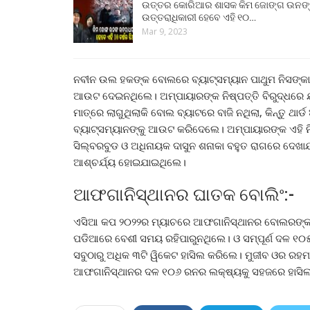
ଉତ୍ତର କୋରିଆର ଶାସକ କିମ ଜୋଙ୍ଗ ଉନଙ
ଉତ୍ତରାଧିକାରୀ ହେବେ ଏହି ୧୦…
Mar 9, 2023
ନବୀନ ଉଲ ହକଙ୍କ ବୋଲରେ ବ୍ୟାଟ୍ସମ୍ୟାନ ପାଥୁମ ନିସଙ୍କା 
ଆଉଟ ଦେଇନଥିଲେ। ଅମ୍ପାୟାରଙ୍କ ନିଷ୍ପତ୍ତି ବିରୁଦ୍ଧରେ
ମାତ୍ରେ ଲାଗୁଥିଲାକି ବୋଲ ବ୍ୟାଟରେ ବାଜି ନଥିଲା, କିନ୍ତୁ 
ବ୍ୟାଟ୍ସମ୍ୟାନଙ୍କୁ ଆଉଟ କରିଦେଲେ। ଅମ୍ପାୟାରଙ୍କ ଏହି ନି
ସିଲ୍ବରବୁଡ ଓ ଅଧିନାୟକ ଦାସୁନ ଶନାକା ବହୁତ ରାଗରେ ଦେଖା
ଆଶ୍ଚର୍ଯ୍ୟ ହୋଇଯାଇଥିଲେ।
ଆଫଗାନିସ୍ଥାନର ଘାତକ ବୋଲିଂ:-
ଏସିଆ କପ ୨୦୨୨ର ମ୍ୟାଚରେ ଆଫଗାନିସ୍ଥାନର ବୋଲରଙ୍କ ବୋଲ
ପଡିଆରେ ବେଶୀ ସମୟ ରହିପାରୁନଥିଲେ। ଓ ସମ୍ପୂର୍ଣ ଦ
ସବୁଠାରୁ ଅଧିକ ୩ଟି ୱିକେଟ ହାସିଲ କରିଲେ। ମୁଜୀବ ଓର ରହମ
ଆଫଗାନିସ୍ଥାନର ଦଳ ୧୦୬ ରନର ଲକ୍ଷ୍ୟକୁ ସହଜରେ ହାସି