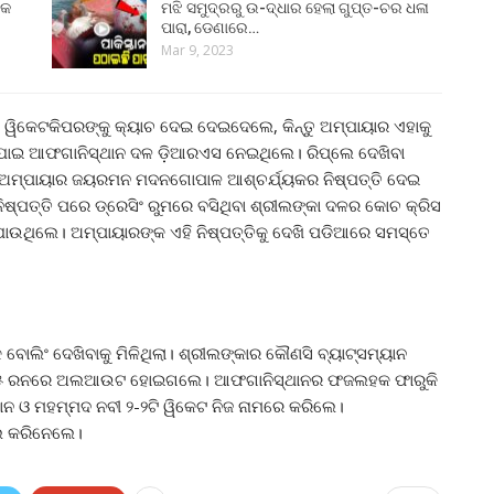
୍କ
ମଝି ସମୁଦ୍ରରୁ ଉ-ଦ୍ଧାର ହେଲା ଗୁପ୍ତ-ଚର ଧଳା
ପାରା, ଡେଣାରେ…
Mar 9, 2023
ୱିକେଟକିପରଙ୍କୁ କ୍ୟାଚ ଦେଇ ଦେଇଦେଲେ, କିନ୍ତୁ ଅମ୍ପାୟାର ଏହାକୁ
 ଯାଇ ଆଫଗାନିସ୍ଥାନ ଦଳ ଡ଼ିଆରଏସ ନେଇଥିଲେ। ରିପ୍ଲେ ଦେଖିବା
ଥାର୍ଡ ଅମ୍ପାୟାର ଜୟରମନ ମଦନଗୋପାଳ ଆଶ୍ଚର୍ଯ୍ୟକର ନିଷ୍ପତ୍ତି ଦେଇ
ଷ୍ପତ୍ତି ପରେ ଡ୍ରେସିଂ ରୁମରେ ବସିଥିବା ଶ୍ରୀଲଙ୍କା ଦଳର କୋଚ କ୍ରିସ
ଯାଉଥିଲେ। ଅମ୍ପାୟାରଙ୍କ ଏହି ନିଷ୍ପତ୍ତିକୁ ଦେଖି ପଡିଆରେ ସମସ୍ତେ
ିଂ ଦେଖିବାକୁ ମିଳିଥିଲା। ଶ୍ରୀଲଙ୍କାର କୌଣସି ବ୍ୟାଟ୍ସମ୍ୟାନ
ଳ ୧୦୫ ରନରେ ଅଲଆଉଟ ହୋଇଗଲେ। ଆଫଗାନିସ୍ଥାନର ଫଜଲହକ ଫାରୁକି
ାନ ଓ ମହମ୍ମଦ ନବୀ ୨-୨ଟି ୱିକେଟ ନିଜ ନାମରେ କରିଲେ।
ଲ କରିନେଲେ।