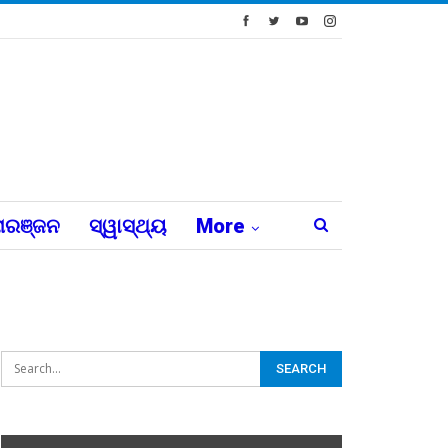
ରଞ୍ଜନ
ସ୍ୱାସ୍ଥ୍ୟ
More