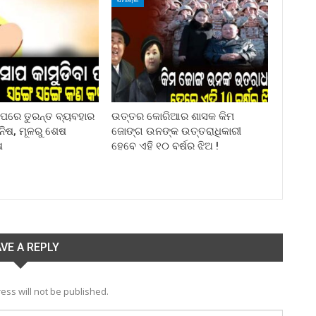
ା ପରେ ତୁରନ୍ତ ବ୍ୟବହାର
ଉତ୍ତର କୋରିଆର ଶାସକ କିମ
ିନିଷ, ମୂଳରୁ ଶେଷ
ଜୋଙ୍ଗ ଉନଙ୍କ ଉତ୍ତରାଧିକାରୀ
ଷ
ହେବେ ଏହି ୧୦ ବର୍ଷର ଝିଅ !
VE A REPLY
ess will not be published.