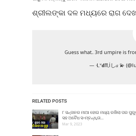
ଶ୍ରୀଲଙ୍କା ଦଳ ମଧ୍ୟରେ ରାଗ ଦେଖ
Guess what.. 3rd umpire is fr
— ᒶᐡ𝐝♏İし𝑎 💫 (@
RELATED POSTS
୮ ସନ୍ତାନର ମାଆ ହୋଇ ମଧ୍ୟ ରଖିଲା ପର ପୁର
ସହ ଅବୈଧ ସ-ମ୍ବନ୍ଧ,ତା…
Mar 9, 2023