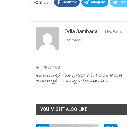
Share
Facebook
Telegram
Twitt
Odia Sambada
4498 Posts
Comments
PREV POST
ବର ଜବରଦସ୍ତି କରିବାରୁ କନ୍ୟା ମାରିଲା ଥାପଡ ଉପରେ
ଥାପଡ ଓ‌ ପୁଣି….. ଦେଖନ୍ତୁ ଏହି ଭାଇରାଲ ଭିଡିଓ
YOU MIGHT ALSO LIKE
ସମାଚାର
ସମାଚାର