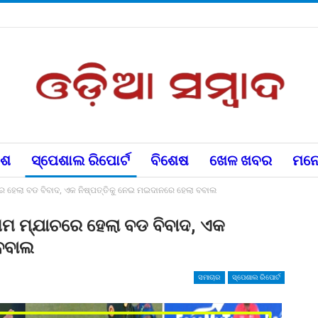
େଶ
ସ୍ପେଶାଲ ରିପୋର୍ଟ
ବିଶେଷ
ଖେଳ ଖବର
ମନୋ
ହେଲା ବଡ ବିବାଦ, ଏକ ନିଷ୍ପତ୍ତିକୁ ନେଇ ମଇଦାନରେ ହେଲା ବବାଲ
 ମ୍ଯାଚରେ ହେଲା ବଡ ବିବାଦ, ଏକ
 ବବାଲ
ସମାଚାର
ସ୍ପେଶାଲ ରିପୋର୍ଟ