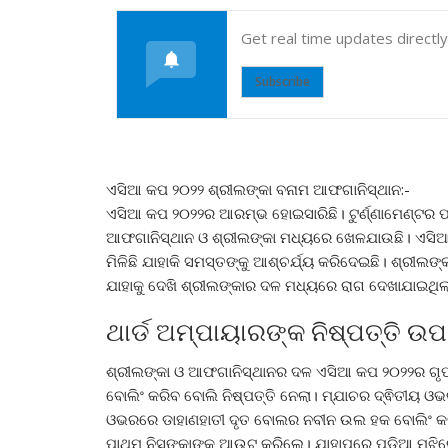
Get real time updates directl
Subscribe
ଏସିଆ କପ ୨୦୨୨ ଶ୍ରୀଲଙ୍କା ବନାମ ଆଫଗାନିସ୍ଥାନ:-
ଏସିଆ କପ ୨୦୨୨ର ଆରମ୍ଭ ହୋଇସାରିଛି। ଟୁର୍ଣ୍ଣାମେଣ୍ଟର ପ୍
ଆଫଗାନିସ୍ଥାନ ଓ ଶ୍ରୀଲଙ୍କା ମଧ୍ୟରେ ଖେଳଯାଉଛି। ଏସିଆ
ମିଳିଛି ଯାହାକି ସମସ୍ତଙ୍କୁ ଆଶ୍ଚର୍ଯ୍ୟ କରିଦେଇଛି। ଶ୍ରୀଲଙ
ଯାହାକୁ ଦେଖି ଶ୍ରୀଲଙ୍କାର ଦଳ ମଧ୍ୟରେ ରାଗ ଦେଖାଯାଇଥିଲ
ଥାର୍ଡ ଅମ୍ପାୟାରଙ୍କ ନିଷ୍ପତ୍ତି ଉ
ଶ୍ରୀଲଙ୍କା ଓ ଆଫଗାନିସ୍ଥାନର ଦଳ ଏସିଆ କପ ୨୦୨୨ର ଗୃପ 
ବୋଲିଂ କରିବ ବୋଲି ନିଷ୍ପତ୍ତି ନେଲା। ମ୍ଯାଚର ଦ୍ଵିତୀୟ 
ଓଭରରେ ଡାହାଣହାତୀ ଦୃତ ବୋଲର ନବୀନ ଉଲ ହକ ବୋଲିଂ କର
ପାଥୁମ ନିସଙ୍କାଙ୍କୁ ଆଉଟ କରିଲେ। ଯାହାପରେ ପଡିଆ ମଝିରେ ବ