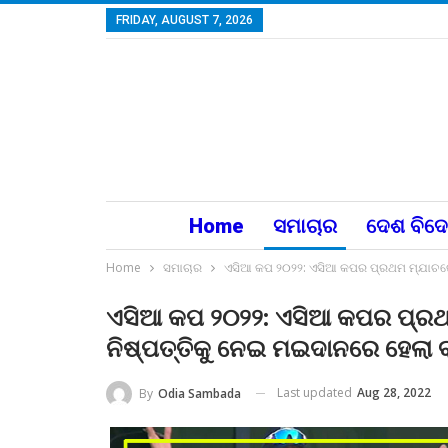
FRIDAY, AUGUST 7, 2026
Home
ସମାଚାର
ଦେଶ ବିଦ
Home
ସମାଚାର
ଏସିଆ କପ ୨୦୨୨: ଏସିଆ କପର ପ୍ରଥମ ମ୍ଯାଚରେ 
ଏସିଆ କପ ୨୦୨୨: ଏସିଆ କପର ପ୍ରଥମ
ନିଷ୍ପତ୍ତିକୁ ନେଇ ମଇଦାନରେ ହେଲା
Last updated
Aug 28, 2022
By
Odia Sambada