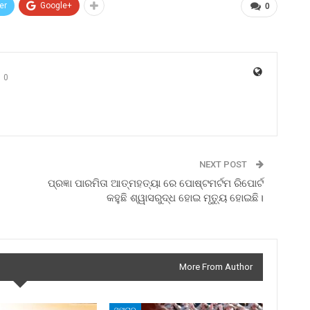
er
Google+
0
0
NEXT POST
ପ୍ରଜ୍ଞା ପାରମିତା ଆତ୍ମହତ୍ୟା ରେ ପୋଷ୍ଟମର୍ଟମ ରିପୋର୍ଟ
କହୁଛି ଶ୍ୱାସରୁଦ୍ଧ ହୋଇ ମୃତ୍ୟୁ ହୋଇଛି।
More From Author
ସମାଚାର