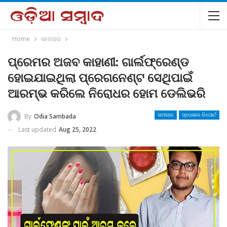
Home
ସମାଚାର
ପ୍ରେମର ଅଜବ କାହାଣୀ: ଗାର୍ଲଫ୍ରେଣ୍ଡ
ହୋଇଯାଇଥିଲା ପ୍ରେଗନେଣ୍ଟ ସେଥିପାଇଁ
ଆରମ୍ଭ କରିଲେ ନିରୋଧର ହୋମ ଡେଲିଭରି
By
Odia Sambada
ସମାଚାର
ସ୍ପେଶାଲ ରିପୋର୍ଟ
Last updated
Aug 25, 2022