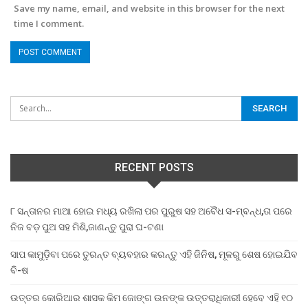
Save my name, email, and website in this browser for the next
time I comment.
RECENT POSTS
୮ ସନ୍ତାନର ମାଆ ହୋଇ ମଧ୍ୟ ରଖିଲା ପର ପୁରୁଷ ସହ ଅବୈଧ ସ-ମ୍ବନ୍ଧ,ତା ପରେ
ନିଜ ବଡ଼ ପୁଅ ସହ ମିଶି,ଜାଣନ୍ତୁ ପୁରା ଘ-ଟଣା
ସାପ କାମୁଡ଼ିବା ପରେ ତୁରନ୍ତ ବ୍ୟବହାର କରନ୍ତୁ ଏହି ଜିନିଷ, ମୂଳରୁ ଶେଷ ହୋଇଯିବ
ବି-ଷ
ଉତ୍ତର କୋରିଆର ଶାସକ କିମ ଜୋଙ୍ଗ ଉନଙ୍କ ଉତ୍ତରାଧିକାରୀ ହେବେ ଏହି ୧୦