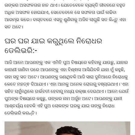
ତାଙ୍କର ଅସଫଳତାର ହାତ ଥାଏ। ଯେତେବେଳେ ବ୍ୟକ୍ତି ଜୀବନରେ ବହୁତ
ଅଧିକ ଅସଫଳ ହୋଇଯାଏ, ସେତେବେଳେ ସେ ସଫଳତା ପାଇଁ ଲଢିବା
ଆରମ୍ଭ କରେ। ବାସ୍ତବରେ ଏସବୁ ଶୁଣିବାକୁ ଅଜିବ ଲାଗୁଛି ସତ କିନ୍ତୁ ଏହା
ସତ ଅଟେ।
ଘର ଘର ଯାଇ କରୁଥିଲେ ନିରୋଧର
ଡେଲିଭରି:-
ଆଜି ଆମେ ଆପଣଙ୍କୁ ଏକ ଏମିତି ପୁଅ ବିଷୟରେ କହିବାକୁ ଯାଉଛୁ, ଯାହାର
କାହାଣୀ ଜାଣିବା ପରେ ଆପଣଙ୍କୁ ଏହା ବିଶ୍ଵାସ ଆସିଯିବକି ଯାହା ମୁଁ କହୁଛି,
ତାହା ସବୁ ସତ ଅଟେ। ଆପଣଙ୍କୁ ଜଣାଥିବକି ଆଜି ସାରା ଦୁନିଆରେ ନିରୋଧକୁ
କେତେ ମହତ୍ଵ ଦିଆଯାଏ। ଏହା ଆମକୁ ଅନେକ ରୋଗରୁ ବଞ୍ଚାଇଥାଏ। ଏହା
ସହିତ ଚାହୁଁନଥିଲେ ଗର୍ଭବତୀ ହେବାରୁ ମଧ୍ୟ ରକ୍ଷା ଦେଇଥାଏ। ଆମେ ଯେଉଁ
ପୁଅଙ୍କ ବିଷୟରେ କହୁଛୁ, ତାଙ୍କର ନାମ ଅର୍ଜୁନ ଅଟେ। ଆପଣଙ୍କୁ ଯାନୀ
ଆଶ୍ଚର୍ଯ୍ୟ ହେବକି ଏହି ପୁଅ ଲୋକଙ୍କ ଘରକୁ ଯାଇ ତାଙ୍କୁ ନିରୋଧ
ଡେଲିଭରି କରନ୍ତି।