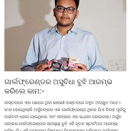
ଗାର୍ଲଫ୍ରେଣ୍ଡର ଅସୁବିଧା ବୁଝି ଆରମ୍ଭ
କରିଲେ କାମ:-
ବାସ୍ତବରେ ଏହା ପଛରେ ଥିବା କାହାଣୀ ବାସ୍ତବରେ ବହୁତ ଅଦ୍ଭୁତ ଅଟେ।
କ’ଣ ହୋଇଥିଲାକି ଅର୍ଜୁନଙ୍କର ଏକ ଗାର୍ଲଫ୍ରେଣ୍ଡ ଥିଲେ ଯିଏ ବିବାହ ପୂର୍ବରୁ
ଗର୍ଭବତୀ ହୋଇ ଯାଇଥିଲେ ଏବଂ ତାଙ୍କର ଏକ ସନ୍ତାନ ହୋଇଗଲା। ଅର୍ଜୁନ
ତାଙ୍କର ଗର୍ଲଫ୍ରେଣ୍ଡର ସମସ୍ୟା ବୁଝି ଏହି ନୂତନ ଷ୍ଟାର୍ଟଅପ ଆରମ୍ଭ
କରିଛନ୍ତି। ଏହି ବ୍ୟବସାୟ ବିଷୟରେ ପିତାମାତାଙ୍କୁ କହିବାରେ ଅର୍ଜୁନଙ୍କୁ