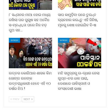
୮ ସନ୍ତାନର ମାଆ ହୋଇ ମଧ୍ୟ
ସାପ କାମୁଡ଼ିବା ପରେ ତୁରନ୍ତ
ରଖିଲା ପର ପୁରୁଷ ସହ ଅବୈଧ
ବ୍ୟବହାର କରନ୍ତୁ ଏହି ଜିନିଷ,
ସ-ମ୍ବନ୍ଧ,ତା ପରେ ନିଜ ବଡ଼
ମୂଳରୁ ଶେଷ ହୋଇଯିବ ବି-ଷ
ପୁଅ ସହ…
ସମାଚାର
ସମାଚାର
ଉତ୍ତର କୋରିଆର ଶାସକ କିମ
ମଝି ସମୁଦ୍ରରୁ ଉ-ଦ୍ଧାର ହେଲା
ଜୋଙ୍ଗ ଉନଙ୍କ
ଗୁପ୍ତ-ଚର ଧଳା ପାରା,
ଉତ୍ତରାଧିକାରୀ ହେବେ ଏହି ୧୦
ଡେଣାରେ ପାକିସ୍ତାନୀ ଓ
ବର୍ଷର ଝିଅ !
ବାଂଲାଦେଶୀ ଭାଷା
PREV
NEXT