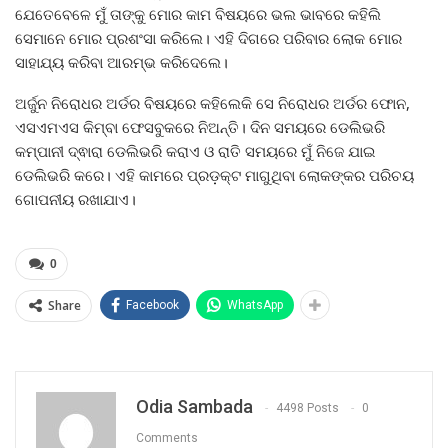
ଯେତେବେଳେ ମୁଁ ତାଙ୍କୁ ମୋର କାମ ବିଷୟରେ ଭଲ ଭାବରେ କହିଲି
ସେମାନେ ମୋର ପ୍ରଶଂସା କରିଲେ। ଏହି ଦିଗରେ ପରିବାର ଲୋକ ମୋର
ସାହାଯ୍ୟ କରିବା ଆରମ୍ଭ କରିଦେଲେ।
ଅର୍ଜୁନ ନିରୋଧର ଅର୍ଡର ବିଷୟରେ କହିଲେକି ସେ ନିରୋଧର ଅର୍ଡର ଫୋନ,
ଏସଏମଏସ କିମ୍ବା ଫେସବୁକରେ ନିଅନ୍ତି। ଦିନ ସମୟରେ ଡେଲିଭରି
କମ୍ପାନୀ ଦ୍ଵାରା ଡେଲିଭରି କରାଏ ଓ ରାତି ସମୟରେ ମୁଁ ନିଜେ ଯାଇ
ଡେଲିଭରି କରେ। ଏହି କାମରେ ପ୍ରଡ଼କ୍ଟ ମାଗୁଥିବା ଲୋକଙ୍କର ପରିଚୟ
ଗୋପନୀୟ ରଖାଯାଏ।
0
Share
Facebook
WhatsApp
Odia Sambada
4498 Posts
0
Comments