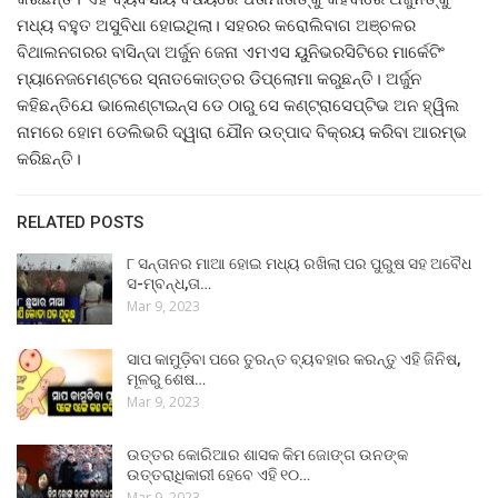
ମଧ୍ୟ ବହୁତ ଅସୁବିଧା ହୋଇଥିଲା। ସହରର କରୋଲିବାଗ ଅଞ୍ଚଳର
ବିଥାଲନଗରର ବାସିନ୍ଦା ଅର୍ଜୁନ ଜେନା ଏମଏସ ୟୁନିଭରସିଟିରେ ମାର୍କେଟିଂ
ମ୍ୟାନେଜମେଣ୍ଟରେ ସ୍ନାତକୋତ୍ତର ଡିପ୍ଲୋମା କରୁଛନ୍ତି। ଅର୍ଜୁନ
କହିଛନ୍ତିଯେ ଭାଲେଣ୍ଟାଇନ୍ସ ଡେ ଠାରୁ ସେ କଣ୍ଟ୍ରାସେପ୍ଟିଭ ଅନ ହ୍ୱିଲ
ନାମରେ ହୋମ ଡେଲିଭରି ଦ୍ୱାରା ଯୌନ ଉତ୍ପାଦ ବିକ୍ରୟ କରିବା ଆରମ୍ଭ
କରିଛନ୍ତି।
RELATED POSTS
୮ ସନ୍ତାନର ମାଆ ହୋଇ ମଧ୍ୟ ରଖିଲା ପର ପୁରୁଷ ସହ ଅବୈଧ
ସ-ମ୍ବନ୍ଧ,ତା…
Mar 9, 2023
ସାପ କାମୁଡ଼ିବା ପରେ ତୁରନ୍ତ ବ୍ୟବହାର କରନ୍ତୁ ଏହି ଜିନିଷ,
ମୂଳରୁ ଶେଷ…
Mar 9, 2023
ଉତ୍ତର କୋରିଆର ଶାସକ କିମ ଜୋଙ୍ଗ ଉନଙ୍କ
ଉତ୍ତରାଧିକାରୀ ହେବେ ଏହି ୧୦…
Mar 9, 2023