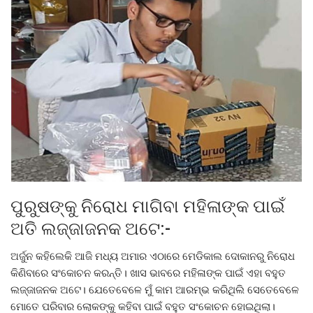
ପୁରୁଷଙ୍କୁ ନିରୋଧ ମାଗିବା ମହିଳାଙ୍କ ପାଇଁ
ଅତି ଲଜ୍ଜାଜନକ ଅଟେ:-
ଅର୍ଜୁନ କହିଲେକି ଆଜି ମଧ୍ୟ ଅମାର ଏଠାରେ ମେଡିକାଲ ଦୋକାନରୁ ନିରୋଧ
କିଣିବାରେ ସଂକୋଚନ କରନ୍ତି। ଖାସ ଭାବରେ ମହିଳାଙ୍କ ପାଇଁ ଏହା ବହୁତ
ଲଜ୍ଜାଜନକ ଅଟେ। ଯେତେବେଳେ ମୁଁ କାମ ଆରମ୍ଭ କରିଥିଲି ସେତେବେଳେ
ମୋତେ ପରିବାର ଲୋକଙ୍କୁ କହିବା ପାଇଁ ବହୁତ ସଂକୋଚନ ହୋଇଥିଲା।