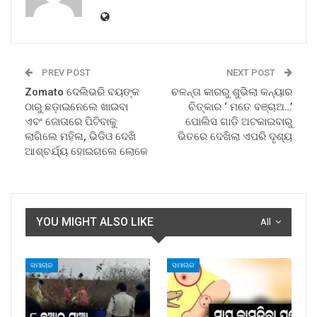
PREV POST
NEXT POST
Zomato ଦେଲିଭରି ବୟଙ୍କ
ଚଳନ୍ତା କାରରୁ ଶୁଭିଲା କନ୍ୟାର
ଠାରୁ ଛଡ଼ାଇନେଲେ ଖାଇବା
ଚିତ୍କାର ‘ ମତେ ବଞ୍ଚାଅ…’
ଏବଂ ଜୋତାରେ ପିଟିବାକୁ
ପୋଲିସ ଗାଡି ଅଟକାଇବାରୁ
ଲାଗିଲେ ମହିଳା, ଭିଡିଓ ଦେଖି
ଭିତରେ ଦେଖିଲା ଏପରି ଦୃଶ୍ୟ
ଆଶ୍ଚର୍ଯ୍ୟ ହୋଇଗଲେ ଲୋକେ
YOU MIGHT ALSO LIKE
All
ସମାଚାର
ସମାଚାର