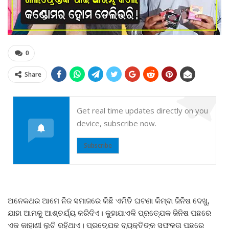
0
Share
Get real time updates directly on you
device, subscribe now.
Subscribe
ଅନେକଥର ଆମେ ନିଜ ସମାଜରେ କିଛି ଏମିତି ଘଟଣା କିମ୍ବା ଜିନିଷ ଦେଖୁ,
ଯାହା ଆମକୁ ଆଶ୍ଚର୍ଯ୍ୟ କରିଦିଏ। କୁହାଯାଏକି ପ୍ରତ୍ଯେକ ଜିନିଷ ପଛରେ
ଏକ କାହାଣୀ ଲୁଚି ରହିଥାଏ। ପ୍ରତ୍ଯେକ ବ୍ୟକ୍ତିଙ୍କ ସଫଳତା ପଛରେ