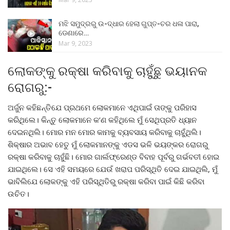
ମଝି ସମୁଦ୍ରରୁ ଉ-ଦ୍ଧାର ହେଲା ଗୁପ୍ତ-ଚର ଧଳା ପାରା,
ଡେଣାରେ…
Mar 9, 2023
ଲୋକଙ୍କୁ ରକ୍ଷା କରିବାକୁ ଚାହୁଁଛୁ ଭୟାନକ
ରୋଗରୁ:-
ଅର୍ଜୁନ କହିଛନ୍ତିଯେ ପ୍ରଥମେ ଲୋକମାନେ ଏଥିପାଇଁ ତାଙ୍କୁ ପରିହାସ
କରିଥିଲେ। କିନ୍ତୁ ଲୋକମାନେ କ’ଣ କହିଥିଲେ ମୁଁ ସେଥିପ୍ରତି ଧ୍ୟାନ
ଦେଇନଥିଲି। ମୋର ମନ ମୋର କାମକୁ ବ୍ୟବସାୟ କରିବାକୁ ଚାହୁଁଥିଲି।
ଶିକ୍ଷାର ଅଭାବ ହେତୁ ମୁଁ ଲୋକମାନଙ୍କୁ ଏଡସ ଭଳି ଭୟଙ୍କର ରୋଗରୁ
ରକ୍ଷା କରିବାକୁ ଚାହୁଁଛି। ମୋର ଗାର୍ଲଫ୍ରେଣ୍ଡ ବିବାହ ପୂର୍ବରୁ ଗର୍ଭବତୀ ହୋଇ
ଯାଇଥିଲେ। ସେ ଏହି ସମୟରେ ଯେଉଁ ଖରାପ ପରିସ୍ଥିତି ଦେଇ ଯାଇଥିଲି, ମୁଁ
ଭାବିଲିଯେ ଲୋକଙ୍କୁ ଏହି ପରିସ୍ଥିତିରୁ ରକ୍ଷା କରିବା ପାଇଁ କିଛି କରିବା
ଉଚିତ।