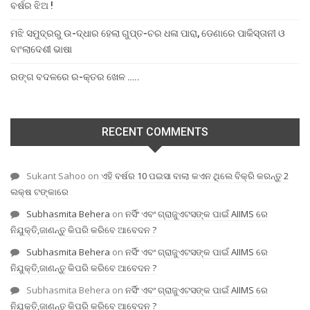
ବର୍ଷର ଝିଅ !
ମଝି ସମୁଦ୍ରରୁ ଉ-ଦ୍ଧାର ହେଲା ଗୁପ୍ତ-ଚର ଧଳା ପାରା, ଡେଣାରେ ପାକିସ୍ତାନୀ ଓ
ବାଂଲାଦେଶୀ ଭାଷା
ରଙ୍ଗ ବଦଳରେ ର-କ୍ତର ଖେଳ …..
RECENT COMMENTS
Sukant Sahoo
on
ଏହି ବର୍ଷର 10 ପଇସା ବାଲା କଏନ ଥିଲେ ବିକ୍ରି କରନ୍ତୁ 2
ଲକ୍ଷ ଟଙ୍କାରେ
Subhasmita Behera
on
ନର୍ସିଂ ଏବଂ ଗ୍ରାଜୁଏଟସଙ୍କ ପାଇଁ AIIMS ରେ
ନିଯୁକ୍ତି,ଜାଣନ୍ତୁ କିପରି କରିବେ ଆବେଦନ ?
Subhasmita Behera
on
ନର୍ସିଂ ଏବଂ ଗ୍ରାଜୁଏଟସଙ୍କ ପାଇଁ AIIMS ରେ
ନିଯୁକ୍ତି,ଜାଣନ୍ତୁ କିପରି କରିବେ ଆବେଦନ ?
Subhasmita Behera
on
ନର୍ସିଂ ଏବଂ ଗ୍ରାଜୁଏଟସଙ୍କ ପାଇଁ AIIMS ରେ
ନିଯୁକ୍ତି,ଜାଣନ୍ତୁ କିପରି କରିବେ ଆବେଦନ ?