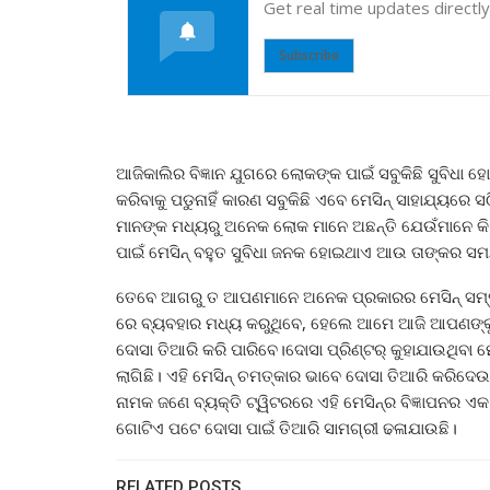
Get real time updates directl
Subscribe
ଆଜିକାଲିର ବିଜ୍ଞାନ ଯୁଗରେ ଲୋକଙ୍କ ପାଇଁ ସବୁକିଛି ସୁବିଧା 
କରିବାକୁ ପଡୁନାହିଁ କାରଣ ସବୁକିଛି ଏବେ ମେସିନ୍ ସାହାଯ୍
ମାନଙ୍କ ମଧ୍ୟରୁ ଅନେକ ଲୋକ ମାନେ ଅଛନ୍ତି ଯେଉଁମାନେ କି କିଛ
ପାଇଁ ମେସିନ୍ ବହୁତ ସୁବିଧା ଜନକ ହୋଇଥାଏ ଆଉ ତାଙ୍କର ସମ
ତେବେ ଆଗରୁ ତ ଆପଣମାନେ ଅନେକ ପ୍ରକାରର ମେସିନ୍ ସମ୍ପର
ରେ ବ୍ୟବହାର ମଧ୍ୟ କରୁଥିବେ, ହେଲେ ଆମେ ଆଜି ଆପଣଙ୍କୁ
ଦୋସା ତିଆରି କରି ପାରିବେ।ଦୋସା ପ୍ରିଣ୍ଟର୍ କୁହାଯାଉଥିବା
ଲାଗିଛି। ଏହି ମେସିନ୍ ଚମତ୍କାର ଭାବେ ଦୋସା ତିଆରି କରିଦେଉଛ
ନାମକ ଜଣେ ବ୍ୟକ୍ତି ଟ୍ୱିଟରରେ ଏହି ମେସିନ୍‌ର ବିଜ୍ଞାପନର ଏକ ଭ
ଗୋଟିଏ ପଟେ ଦୋସା ପାଇଁ ତିଆରି ସାମଗ୍ରୀ ଢଳାଯାଉଛି।
RELATED POSTS