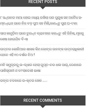
RECENT POSTS
୮ ସନ୍ତାନର ମାଆ ହୋଇ ମଧ୍ୟ ରଖିଲା ପର ପୁରୁଷ ସହ ଅବୈଧ ସ-
ମ୍ବନ୍ଧ,ତା ପରେ ନିଜ ବଡ଼ ପୁଅ ସହ ମିଶି,ଜାଣନ୍ତୁ ପୁରା ଘ-ଟଣା
ସାପ କାମୁଡ଼ିବା ପରେ ତୁରନ୍ତ ବ୍ୟବହାର କରନ୍ତୁ ଏହି ଜିନିଷ, ମୂଳରୁ
ଶେଷ ହୋଇଯିବ ବି-ଷ
ଉତ୍ତର କୋରିଆର ଶାସକ କିମ ଜୋଙ୍ଗ ଉନଙ୍କ ଉତ୍ତରାଧିକାରୀ
ହେବେ ଏହି ୧୦ ବର୍ଷର ଝିଅ !
ମଝି ସମୁଦ୍ରରୁ ଉ-ଦ୍ଧାର ହେଲା ଗୁପ୍ତ-ଚର ଧଳା ପାରା, ଡେଣାରେ
ପାକିସ୍ତାନୀ ଓ ବାଂଲାଦେଶୀ ଭାଷା
ରଙ୍ଗ ବଦଳରେ ର-କ୍ତର ଖେଳ …..
RECENT COMMENTS