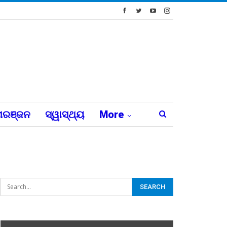
ରଞ୍ଜନ
ସ୍ୱାସ୍ଥ୍ୟ
More