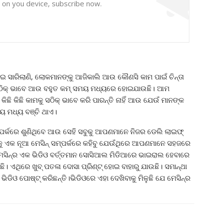
y on you device, subscribe now.
ହୋଇ ସାରିଲାଣି, ଲୋକମାନଙ୍କୁ ଆଜିକାଲି ଆଉ କୌଣସି କାମ ପାଇଁ ଚିନ୍ତା
ୟରେ ସଠିକ୍ ଭାବେ ଆଉ ବହୁତ କମ୍ ସମୟ ମଧ୍ୟରେ ହୋଇଯାଉଛି। ଆମ
ି କିଛି କାମକୁ ସଠିକ୍ ଭାବେ କରି ପାରନ୍ତି ନାହିଁ ଆଉ ଯେଉଁ ମାନଙ୍କ
ୟ ମଧ୍ୟ ବଞ୍ଚି ଥାଏ।
୍କରେ ଶୁଣିଥିବେ ଆଉ ସେହି ସବୁକୁ ଆପଣମାନେ ନିଜର ଡେଲି ଲାଇଫ୍
 ଏକ ନୂଆ ମେସିନ୍ ସମ୍ପର୍କରେ କହିବୁ ଯେଉଁଥିରେ ଆପଣମାନେ ସହଜରେ
 ମେସିନ୍‌ର ଏକ ଭିଡିଓ ବର୍ତ୍ତମାନ ସୋସିଆଲ ମିଡିଆରେ ଭାଇରାଲ ହେବାରେ
ି। ଏଥିରେ ଖୁବ୍ ପତଳା ଦୋସା ପ୍ରିଣ୍ଟ୍ ହୋଇ ବାହାରୁ ଯାଉଛି। ସମାନ୍ଥା
ିଡିଓ ପୋଷ୍ଟ୍‌ କରିଛନ୍ତି।ଭିଡିଓରେ ଏହା ଦେଖିବାକୁ ମିଳୁଛି ଯେ ମେସିନ୍‌ର