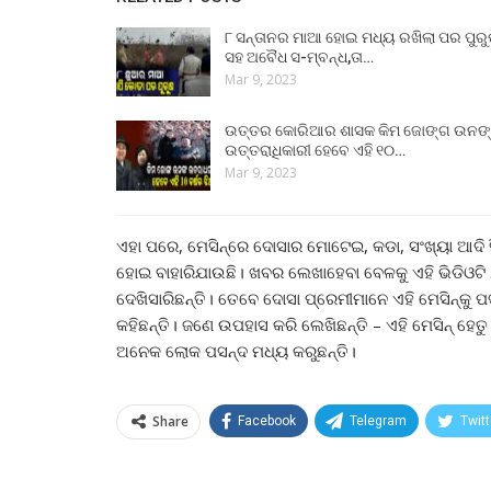
୮ ସନ୍ତାନର ମାଆ ହୋଇ ମଧ୍ୟ ରଖିଲା ପର ପୁର
ସହ ଅବୈଧ ସ-ମ୍ବନ୍ଧ,ତା…
Mar 9, 2023
ଉତ୍ତର କୋରିଆର ଶାସକ କିମ ଜୋଙ୍ଗ ଉନଙ
ଉତ୍ତରାଧିକାରୀ ହେବେ ଏହି ୧୦…
Mar 9, 2023
ଏହା ପରେ, ମେସିନ୍‌ରେ ଦୋସାର ମୋଟେଇ, କଡା, ସଂଖ୍ୟା ଆଦି 
ହୋଇ ବାହାରିଯାଉଛି। ଖବର ଲେଖାହେବା ବେଳକୁ ଏହି ଭିଡିଓଟି ୬
ଦେଖିସାରିଛନ୍ତି। ତେବେ ଦୋସା ପ୍ରେମୀମାନେ ଏହି ମେସିନ୍‌କୁ
କହିଛନ୍ତି। ଜଣେ ଉପହାସ କରି ଲେଖିଛନ୍ତି – ଏହି ମେସିନ୍ ହେତ
ଅନେକ ଲୋକ ପସନ୍ଦ ମଧ୍ୟ କରୁଛନ୍ତି।
Share
Facebook
Telegram
Twitt