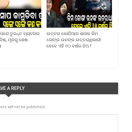
ା ପରେ ତୁରନ୍ତ ବ୍ୟବହାର
ଉତ୍ତର କୋରିଆର ଶାସକ କିମ
ିନିଷ, ମୂଳରୁ ଶେଷ
ଜୋଙ୍ଗ ଉନଙ୍କ ଉତ୍ତରାଧିକାରୀ
ଷ
ହେବେ ଏହି ୧୦ ବର୍ଷର ଝିଅ !
VE A REPLY
ess will not be published.