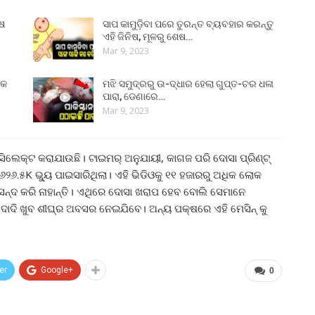
ୁଷ
ସାପ କାମୁଡ଼ିବା ପରେ ତୁରନ୍ତ ବ୍ୟବହାର କରନ୍ତୁ
ଏହି ଜିନିଷ, ମୂଳରୁ ଶେଷ…
Mar 9, 2023
୍କ
ମଝି ସମୁଦ୍ରରୁ ଉ-ଦ୍ଧାର ହେଲା ଗୁପ୍ତ-ଚର ଧଳା
ପାରା, ଡେଣାରେ…
Mar 9, 2023
ସିଲେକ୍ଟ କରାଯାଉଛି। ଟାଇମର୍ ଅନୁଯାୟୀ, କାଗଜ ପରି ଦୋସା ପ୍ରିଣ୍ଟ୍
୨୬.୫K ଭ୍ୟୁ ପାଇସାରିଥିଲା। ଏହି ଭିଡିଓକୁ ୧୧ ହଜାରରୁ ଅଧିକ ଲୋକ
 ପସନ୍ଦ କରି ନାହାନ୍ତି। ଏଥିରେ ଦୋସା ଖରାପ ହେବ ବୋଲି ସେମାନେ
ୁ ଦାଦି ଖୁବ ଶୀଘ୍ର ଅବସର ନେଇଯିବେ। ଅନ୍ୟ ପକ୍ଷରେ ଏହି ମେସିନ୍ କୁ
er
Google+
0