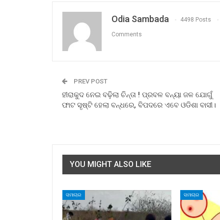
Odia Sambada
4498 Posts
Comments
PREV POST
ହୀରାକୁଦ ନେଇ ବଢ଼ିଲା ଚିନ୍ତା ! ପ୍ରବଳ ବନ୍ୟା ଜଳ ଯୋଗୁଁ
ଫାଟ ସୃଷ୍ଟି ହେଲା ବନ୍ଧରେ, ବିପଦରେ ଏବେ ଓଡିଶା ବାସୀ।
YOU MIGHT ALSO LIKE
ସମାଚାର
ସମାଚାର