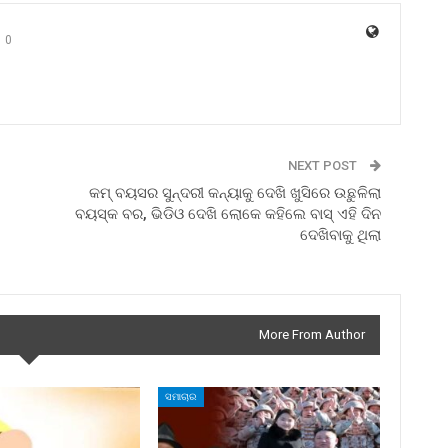
0
NEXT POST
କମ୍ ବୟସର ସୁନ୍ଦରୀ କନ୍ୟାକୁ ଦେଖି ଖୁସିରେ ଉଛୁଳିଲା
ବୟସ୍କ ବର, ଭିଡିଓ ଦେଖି ଲୋକେ କହିଲେ ବାସ୍ ଏହି ଦିନ
ଦେଖିବାକୁ ଥିଲା
More From Author
ସମାଚାର