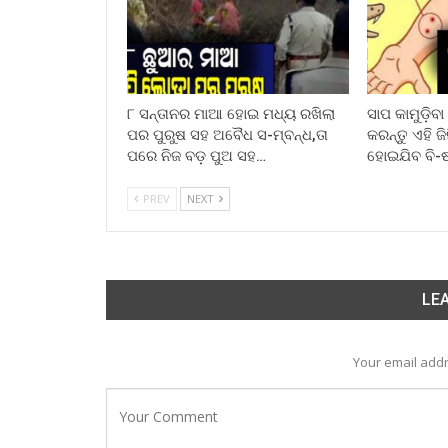
୮ ସନ୍ତାନର ମାଆ ହୋଇ ମଧ୍ୟ ରଖିଲା
ସାପ କାମୁଡ଼ିବ
ପର ପୁରୁଷ ସହ ଅବୈଧ ସ-ମ୍ବନ୍ଧ,ତା
କରନ୍ତୁ ଏହି ଜ
ପରେ ନିଜ ବଡ଼ ପୁଅ ସହ…
ହୋଇଯିବ ବି-
PREV
NEXT
LEA
Your email addr