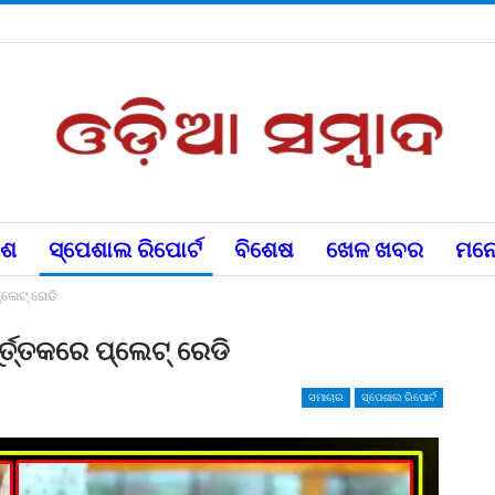
େଶ
ସ୍ପେଶାଲ ରିପୋର୍ଟ
ବିଶେଷ
ଖେଳ ଖବର
ମନୋ
୍ଲେଟ୍ ରେଡି
ୂର୍ତ୍ତକରେ ପ୍ଲେଟ୍ ରେଡି
ସମାଚାର
ସ୍ପେଶାଲ ରିପୋର୍ଟ