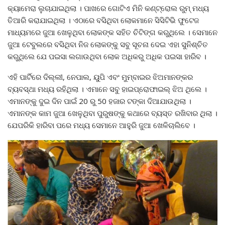
କ୍ୟାମେରା ଲୁଚାଯାଇଥିଲା । ପାଖରେ ଗୋଟିଏ ମିନି କଣ୍ଟ୍ରୋଲ ରୁମ୍ ମଧ୍ୟ
ତିଆରି କରାଯାଇଥିଲା । ଏଠାରେ ବସିଥିବା ଲୋକମାନେ ସିସିଟିଭି ଫୁଟେଜ
ମାଧ୍ୟମରେ ଜୁଆ ଖେଳୁଥିବା ଲୋକଙ୍କ ସହିତ ଚିଟିଙ୍ଗ କରୁଥିଲେ । ସେମାନେ
ଜୁଆ ଟେବୁଲରେ ବସିଥିବା ନିଜ ଲୋକଙ୍କୁ ସବୁ ସୂଚନା ଦେଇ ଏହା ସୁନିଶ୍ଚିତ
କରୁଥିଲେ ଯେ ପଇସା ଲଗାଉଥିବା ଲୋକ ଅଧିକରୁ ଅଧିକ ପଇସା ହାରିବ ।
ଏହି ପାର୍ଟିରେ ଦିଲ୍ଲୀ, ନେପାଲ, ୟୁପି ଏବଂ ମୁମ୍ବାଇର ଝିଅମାନଙ୍କର
ବ୍ୟବସ୍ଥା ମଧ୍ୟ ରହିଥିଲା । ଏମାନେ ସବୁ ହାଇପ୍ରୋଫାଇଲ୍ ଝିଅ ଥିଲେ ।
ଏମାନଙ୍କୁ ଦୁଇ ଦିନ ପାଇଁ 20 ରୁ 50 ହଜାର ଟଙ୍କା ଦିଆଯାଉଥିଲା ।
ଏମାନଙ୍କ କାମ ଜୁଆ ଖେଳୁଥିବା ପୁରୁଷଙ୍କୁ କଥାରେ ବ୍ୟସ୍ତ ରଖିବାର ଥିଲା ।
ଯେପରିକି ହାରିବା ପରେ ମଧ୍ୟ ସେମାନେ ଆହୁରି ଜୁଆ ଖେଳିଚାଲିବେ ।