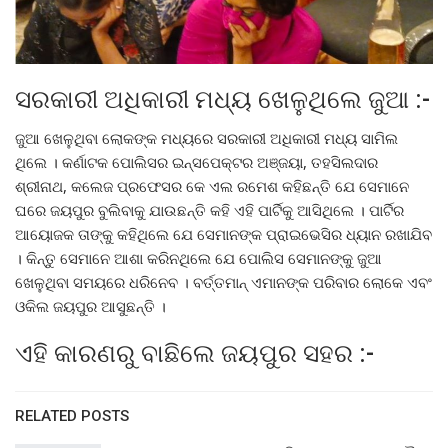
ସରକାରୀ ଅଧିକାରୀ ମଧ୍ୟ ଖେଳୁଥିଲେ ଜୁଆ :-
ଜୁଆ ଖେଳୁଥିବା ଲୋକଙ୍କ ମଧ୍ୟରେ ସରକାରୀ ଅଧିକାରୀ ମଧ୍ୟ ସାମିଲ
ଥିଲେ । କର୍ଣାଟକ ପୋଲିସର ଇନ୍ସପେକ୍ଟର ଅଞ୍ଜୟା, ତହସିଲଦାର
ଶ୍ରୀନାଥ, କଲେଜ ପ୍ରଫେସର କେ ଏଲ ରମେଶ କହିଛନ୍ତି ଯେ ସେମାନେ
ଘରେ ଜୟପୁର ବୁଲିବାକୁ ଯାଉଛନ୍ତି କହି ଏହି ପାର୍ଟିକୁ ଆସିଥିଲେ । ପାର୍ଟିର
ଆୟୋଜକ ତାଙ୍କୁ କହିଥିଲେ ଯେ ସେମାନଙ୍କ ପ୍ରାଇଭେସିର ଧ୍ୟାନ ରଖାଯିବ
। କିନ୍ତୁ ସେମାନେ ଆଶା କରିନଥିଲେ ଯେ ପୋଲିସ ସେମାନଙ୍କୁ ଜୁଆ
ଖେଳୁଥିବା ସମୟରେ ଧରିନେବ । ବର୍ତ୍ତମାନ୍ ଏମାନଙ୍କ ପରିବାର ଲୋକେ ଏବଂ
ଓକିଲ ଜୟପୁର ଆସୁଛନ୍ତି ।
ଏହି କାରଣରୁ ବାଛିଲେ ଜୟପୁର ସହର :-
RELATED POSTS