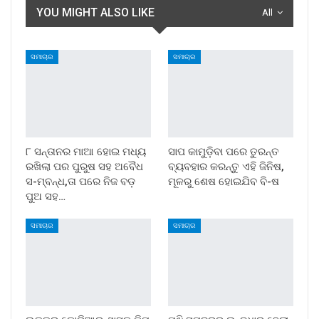
YOU MIGHT ALSO LIKE
All
ସମାଚାର
ସମାଚାର
୮ ସନ୍ତାନର ମାଆ ହୋଇ ମଧ୍ୟ
ସାପ କାମୁଡ଼ିବା ପରେ ତୁରନ୍ତ
ରଖିଲା ପର ପୁରୁଷ ସହ ଅବୈଧ
ବ୍ୟବହାର କରନ୍ତୁ ଏହି ଜିନିଷ,
ସ-ମ୍ବନ୍ଧ,ତା ପରେ ନିଜ ବଡ଼
ମୂଳରୁ ଶେଷ ହୋଇଯିବ ବି-ଷ
ପୁଅ ସହ…
ସମାଚାର
ସମାଚାର