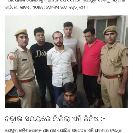
ବାଛିଲେ, କାରଣ ଏଠାରେ ପୋଲିସ ଭୟ ବହୁତ୍ କମ ।
ଚଢ଼ାଉ ସମୟରେ ମିଳିଲା ଏହି ଜିନିଷ :-
ଜୟପୁର କମିଶନରଙ୍କ ଆମେର ପୋଲିସ ଷ୍ଟେସନ ଏହି ଘଟଣାର ତଦନ୍ତ