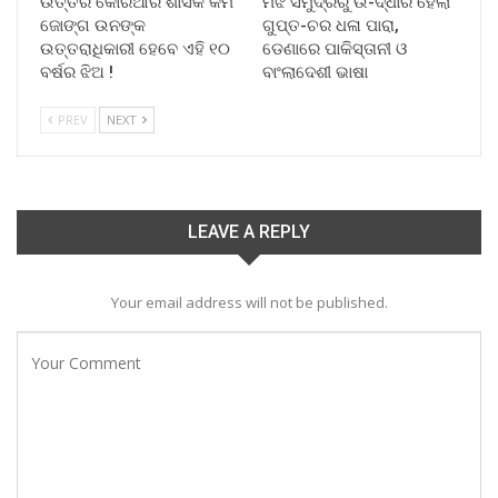
ଉତ୍ତର କୋରିଆର ଶାସକ କିମ
ମଝି ସମୁଦ୍ରରୁ ଉ-ଦ୍ଧାର ହେଲା
ଜୋଙ୍ଗ ଉନଙ୍କ
ଗୁପ୍ତ-ଚର ଧଳା ପାରା,
ଉତ୍ତରାଧିକାରୀ ହେବେ ଏହି ୧୦
ଡେଣାରେ ପାକିସ୍ତାନୀ ଓ
ବର୍ଷର ଝିଅ !
ବାଂଲାଦେଶୀ ଭାଷା
PREV
NEXT
LEAVE A REPLY
Your email address will not be published.