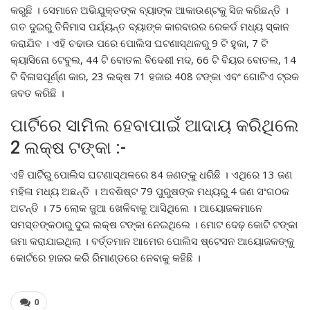
କରୁଛି । ସେମାନେ ଅଭିଯୁକ୍ତଙ୍କ ବ୍ୟାଙ୍କ ଆକାଉଣ୍ଟକୁ ସିଜ କରିଛନ୍ତି ।
ଗତ ଦୁଇରୁ ତିନିମାସ ପର୍ଯ୍ୟନ୍ତ ବ୍ୟାଙ୍କ କାରବାରର ରେକର୍ଡ ମଧ୍ୟ ସ୍କାନ
କରାଯିବ । ଏହି ଚଢାଉ ପରେ ପୋଲିସ ଘଟଣାସ୍ଥଳରୁ 9 ଟି ହୁକା, 7 ଟି
କ୍ୟାସିନୋ ଟେବୁଲ, 44 ଟି ବୋତଲ ବିଦେଶୀ ମଦ, 66 ଟି ବିୟର ବୋତଲ, 14
ଟି ବିଳାସପୂର୍ଣ୍ଣ କାର, 23 ଲକ୍ଷ 71 ହଜାର 408 ଟଙ୍କା ଏବଂ ଗୋଟିଏ ଟ୍ରକ
ଜବତ କରିଛି ।
ପାର୍ଟିରେ ସାମିଲ ହେବାପାଇଁ ଆଦାୟ କରିଥିଲେ
2 ଲକ୍ଷ ଟଙ୍କା :-
ଏହି ପାର୍ଟିରୁ ପୋଲିସ ଘଟଣାସ୍ଥଳରେ 84 ଜଣଙ୍କୁ ଧରିଛି । ଏଥିରେ 13 ଜଣ
ମହିଳା ମଧ୍ୟ ଅଛନ୍ତି । ଅବଶିଷ୍ଟ 79 ପୁରୁଷଙ୍କ ମଧ୍ୟରୁ 4 ଜଣ ସଂଗଠକ
ଅଟନ୍ତି । 75 ଲୋକ ଜୁଆ ଖେଳିବାକୁ ଆସିଥିଲେ । ଆୟୋଜକମାନେ
ସମସ୍ତଙ୍କଠାରୁ ଦୁଇ ଲକ୍ଷ ଟଙ୍କା ନେଇଥିଲେ । ମୋଟ ଦେଢ଼ କୋଟି ଟଙ୍କା
ଜମା କରାଯାଇଥିଲା । ବର୍ତ୍ତମାନ ଆମେର ପୋଲିସ ଷ୍ଟେସନ ଆୟୋଜକଙ୍କୁ
କୋର୍ଟରେ ହାଜର କରି ରିମାଣ୍ଡରେ ନେବାକୁ କହିଛି ।
0