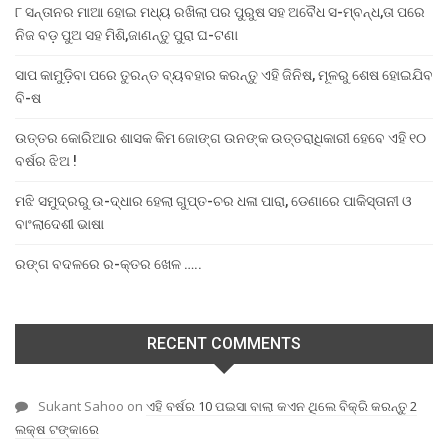
୮ ସନ୍ତାନର ମାଆ ହୋଇ ମଧ୍ୟ ରଖିଲା ପର ପୁରୁଷ ସହ ଅବୈଧ ସ-ମ୍ବନ୍ଧ,ତା ପରେ
ନିଜ ବଡ଼ ପୁଅ ସହ ମିଶି,ଜାଣନ୍ତୁ ପୁରା ଘ-ଟଣା
ସାପ କାମୁଡ଼ିବା ପରେ ତୁରନ୍ତ ବ୍ୟବହାର କରନ୍ତୁ ଏହି ଜିନିଷ, ମୂଳରୁ ଶେଷ ହୋଇଯିବ
ବି-ଷ
ଉତ୍ତର କୋରିଆର ଶାସକ କିମ ଜୋଙ୍ଗ ଉନଙ୍କ ଉତ୍ତରାଧିକାରୀ ହେବେ ଏହି ୧୦
ବର୍ଷର ଝିଅ !
ମଝି ସମୁଦ୍ରରୁ ଉ-ଦ୍ଧାର ହେଲା ଗୁପ୍ତ-ଚର ଧଳା ପାରା, ଡେଣାରେ ପାକିସ୍ତାନୀ ଓ
ବାଂଲାଦେଶୀ ଭାଷା
ରଙ୍ଗ ବଦଳରେ ର-କ୍ତର ଖେଳ …..
RECENT COMMENTS
Sukant Sahoo
on
ଏହି ବର୍ଷର 10 ପଇସା ବାଲା କଏନ ଥିଲେ ବିକ୍ରି କରନ୍ତୁ 2
ଲକ୍ଷ ଟଙ୍କାରେ