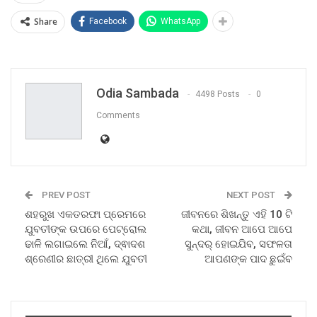
Share
Facebook
WhatsApp
Odia Sambada
4498 Posts
0
Comments
PREV POST
NEXT POST
ଶହରୁଖ ଏକତରଫା ପ୍ରେମରେ
ଜୀବନରେ ଶିଖନ୍ତୁ ଏହି 10 ଟି
ଯୁବତୀଙ୍କ ଉପରେ ପେଟ୍ରୋଲ
କଥା, ଜୀବନ ଆପେ ଆପେ
ଢାଳି ଲଗାଇଲେ ନିଆଁ, ଦ୍ଵାଦଶ
ସୁନ୍ଦର୍ ହୋଇଯିବ, ସଫଳତା
ଶ୍ରେଣୀର ଛାତ୍ରୀ ଥିଲେ ଯୁବତୀ
ଆପଣଙ୍କ ପାଦ ଛୁଇଁବ