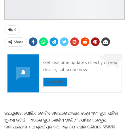
0
Share
Get real time updates directly on you
device, subscribe now.
Subscribe
ଜୟପୁରରେ ପୋଲିସ ଗୋଟିଏ ହାଇପ୍ରୋଫାଇଲ୍ ଡାନ୍ସ ଏବଂ ଜୁଆ ପାର୍ଟିର
ଖୁଲାସା କରିଛି । ଏଠାରେ ଜୁଆ ଖେଳିବା ପାଇଁ 7 କ୍ୟାସିନୋ ଟେବୁଲ୍
ଲଗାଯାଇଥିଲା । ଆଶ୍ଚର୍ଯ୍ୟର କଥା ଏହା ଯେ ଏହାର ଚାରିପଟେ ସିସିଟିଭି