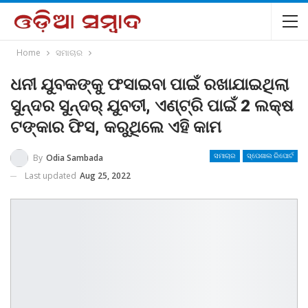
Home
ସମାଚାର
ଧନୀ ଯୁବକଙ୍କୁ ଫସାଇବା ପାଇଁ ରଖାଯାଇଥିଲା
ସୁନ୍ଦର ସୁନ୍ଦର୍ ଯୁବତୀ, ଏଣ୍ଟ୍ରି ପାଇଁ 2 ଲକ୍ଷ
ଟଙ୍କାର ଫିସ, କରୁଥିଲେ ଏହି କାମ
By
Odia Sambada
ସମାଚାର
ସ୍ପେଶାଲ ରିପୋର୍ଟ
Last updated
Aug 25, 2022