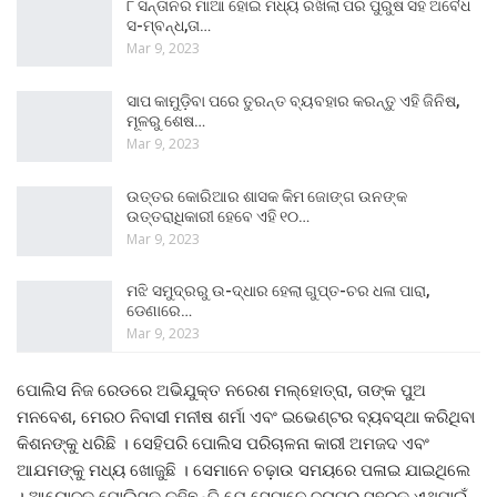
୮ ସନ୍ତାନର ମାଆ ହୋଇ ମଧ୍ୟ ରଖିଲା ପର ପୁରୁଷ ସହ ଅବୈଧ
ସ-ମ୍ବନ୍ଧ,ତା…
Mar 9, 2023
ସାପ କାମୁଡ଼ିବା ପରେ ତୁରନ୍ତ ବ୍ୟବହାର କରନ୍ତୁ ଏହି ଜିନିଷ,
ମୂଳରୁ ଶେଷ…
Mar 9, 2023
ଉତ୍ତର କୋରିଆର ଶାସକ କିମ ଜୋଙ୍ଗ ଉନଙ୍କ
ଉତ୍ତରାଧିକାରୀ ହେବେ ଏହି ୧୦…
Mar 9, 2023
ମଝି ସମୁଦ୍ରରୁ ଉ-ଦ୍ଧାର ହେଲା ଗୁପ୍ତ-ଚର ଧଳା ପାରା,
ଡେଣାରେ…
Mar 9, 2023
ପୋଲିସ ନିଜ ରେଡରେ ଅଭିଯୁକ୍ତ ନରେଶ ମଲ୍ହୋତ୍ରା, ତାଙ୍କ ପୁଅ
ମନବେଶ, ମେରଠ ନିବାସୀ ମନୀଷ ଶର୍ମା ଏବଂ ଇଭେଣ୍ଟର ବ୍ୟବସ୍ଥା କରିଥିବା
କିଶନଙ୍କୁ ଧରିଛି । ସେହିପରି ପୋଲିସ ପରିଚାଳନା କାରୀ ଅମଜଦ ଏବଂ
ଆଯମଙ୍କୁ ମଧ୍ୟ ଖୋଜୁଛି । ସେମାନେ ଚଢ଼ାଉ ସମୟରେ ପଳାଇ ଯାଇଥିଲେ
। ଆୟୋଜକ ପୋଲିସକୁ କହିଛନ୍ତି ଯେ ସେମାନେ ଜୟପୁର ସହରକୁ ଏଥିପାଇଁ