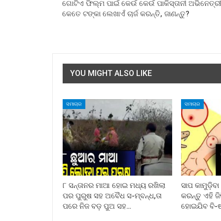
ଗୋଟିଏ ଫିଲ୍ମ ପାଇଁ କେଉଁ କେଉଁ ପାକିସ୍ତାନୀ ଅଭିନେତ୍ର
କେତେ ଟଙ୍କା ଲେଖାଏଁ ଚାର୍ଜ କରନ୍ତି, ଜାଣନ୍ତୁ?
YOU MIGHT ALSO LIKE
ସମାଚାର
ସମାଚାର
୮ ସନ୍ତାନର ମାଆ ହୋଇ ମଧ୍ୟ ରଖିଲା
ସାପ କାମୁଡ଼ିବ
ପର ପୁରୁଷ ସହ ଅବୈଧ ସ-ମ୍ବନ୍ଧ,ତା
କରନ୍ତୁ ଏହି ଜ
ପରେ ନିଜ ବଡ଼ ପୁଅ ସହ…
ହୋଇଯିବ ବି-