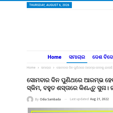
THURSDAY, AUGUST 6, 2026
Home
ସମାଚାର
ଦେଶ ବିଦ
Home
ସମାଚାର
ସୋମବାର ଦିନ ପୁଣିଥରେ ଆରମ୍ଭ ହେବାକୁ ଯାଉଛି ମୋ
ସୋମବାର ଦିନ ପୁଣିଥରେ ଆରମ୍ଭ ହେବ
ସ୍କିମ, ବହୁତ ଶସ୍ତାରେ କିଣନ୍ତୁ ସୁନା।
Last updated
Aug 21, 2022
By
Odia Sambada