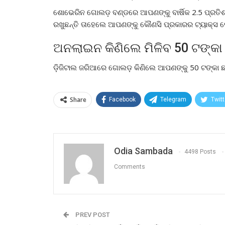
ଶୋଭେରିନ ଗୋଲଡ଼ ବଣ୍ଡରେ ଆପଣଙ୍କୁ ବାର୍ଷିକ 2.5 ପ୍ରତିଶତ 
ରଖୁଛନ୍ତି ତାହେଲେ ଆପଣଙ୍କୁ କୌଣସି ପ୍ରକାରର ଟ୍ୟାକ୍ସ ଦେ
ଅନଲାଇନ କିଣିଲେ ମିଳିବ 50 ଟଙ୍କା ପ
ଡ଼ିଜିଟାଲ ଜରିଆରେ ଗୋଲଡ଼ କିଣିଲେ ଆପଣଙ୍କୁ 50 ଟଙ୍କା ଛା
Share
Facebook
Telegram
Twitt
Odia Sambada
4498 Posts
Comments
PREV POST