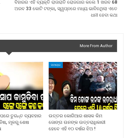
ୀ
ବିହାରର ଏହି ବ୍ୟକ୍ତି ରାତାରାତି ରୋଜଗାର କଲେ 1 ଖରବ 68
ଅରବ 33 କୋଟି ଟଙ୍କା, ସ୍ୱପ୍ନରେ ମଧ୍ୟ ଭାବିନଥିଲା ଏତେ
ଧନୀ ହେବା କଥା
More From Author
ସମାଚାର
ା ପରେ ତୁରନ୍ତ ବ୍ୟବହାର
ଉତ୍ତର କୋରିଆର ଶାସକ କିମ
ିନିଷ, ମୂଳରୁ ଶେଷ
ଜୋଙ୍ଗ ଉନଙ୍କ ଉତ୍ତରାଧିକାରୀ
ଷ
ହେବେ ଏହି ୧୦ ବର୍ଷର ଝିଅ !