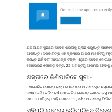
Get real time updates directl
Subscribe
ଯଦି ଆପଣ ସୁନାରେ ନିବେଶ କରିବାକୁ ପ୍ଲାନ କରୁଛନ୍ତି ତା
ଆସିଛନ୍ତି। ସରକାରଙ୍କ ଏହି ସ୍କିମରେ ଆପଣ ମାର୍କେଟରୁ ବହୁ
କିଣନ୍ତି ନାହିଁ ବରଂ ଆପଣଙ୍କ ଟଙ୍କା ଏଥିରେ ନିବେଶ ହୋଇଯ
ଶୋଭେରିନ ଗୋଲଡ଼ ବଣ୍ଡ, 22 ଅଗଷ୍ଟରୁ ଆରମ୍ଭ ହେବାକୁ ଯାଉ
ଶସ୍ତାରେ କିଣିପାରିବେ ସୁନା:-
ଶୋଭେରିନ ଗୋଲଡ଼ ବଣ୍ଡ ଯୋଜନାରେ ଆପଣ ବହୁତ ଶସ୍ତାରେ ସୁ
ରଖାଯାଇଛି। ଚଳିତ ବର୍ଷ ଶୋଭେରିନ ଗୋଲଡ଼ ବଣ୍ଡର ଇସୁ ଅଗ
ମାସରେ ଆସିଥିଲା। ଏହି ଯୋଜନା ଅନ୍ତର୍ଗତ ଆପଣଙ୍କୁ ଫିଜି
ଏହିପରି ଭାବରେ କରିପାରିବେ ନିବେଶ