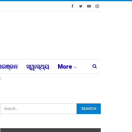
ରଞ୍ଜନ
ସ୍ୱାସ୍ଥ୍ୟ
More
ି