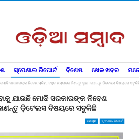
େଶ
ସ୍ପେଶାଲ ରିପୋର୍ଟ
ବିଶେଷ
ଖେଳ ଖବର
ମନୋ
ଦି ସରକାରଙ୍କ ନିବେଶ ସ୍କିମ, ବହୁତ ଶସ୍ତାରେ କିଣନ୍ତୁ ସୁନା। ଜାଣନ୍ତୁ ଡ଼ିଟେଲସ ବିଷୟରେ ସବୁକିଛ
ାକୁ ଯାଉଛି ମୋଦି ସରକାରଙ୍କ ନିବେଶ
 ଜାଣନ୍ତୁ ଡ଼ିଟେଲସ ବିଷୟରେ ସବୁକିଛି
ସମାଚାର
ସ୍ପେଶାଲ ରିପୋର୍ଟ