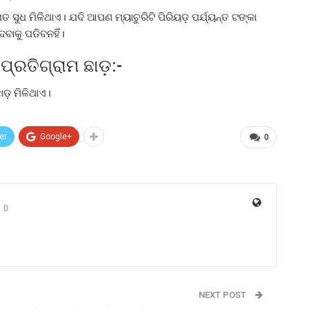
ସୁଧ ମିଳିଥାଏ। ଯଦି ଆପଣ ମ୍ୟାଚୁରିଟି ପିରିୟଡ଼ ପର୍ଯ୍ୟନ୍ତ ଟଙ୍କା
ବାକୁ ପଡିବନହିଁ।
୍ରତିଗ୍ରାମ ଛାଡ଼:-
ଡ଼ ମିଳିଥାଏ।
er
Google+
0
0
NEXT POST