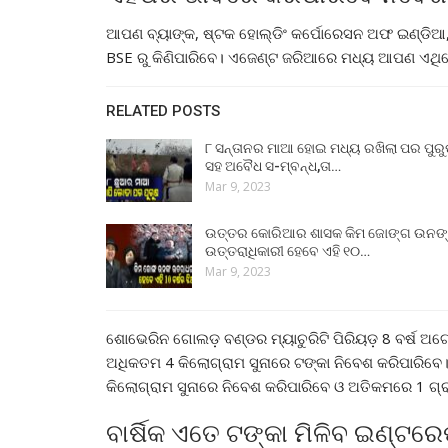
ଆପଣ ବ୍ୟାଙ୍କ, ଷ୍ଟକ ହୋଲ୍ଡିଂ କର୍ପୋରେସନ ଅଫ ଇଣ୍ଡିଆ,
BSE ରୁ କିଣିପାରିବେ। ଏଜେଣ୍ଟ ଜରିଆରେ ମଧ୍ୟ ଆପଣ ଏଥିର
RELATED POSTS
୮ ସନ୍ତାନର ମାଆ ହୋଇ ମଧ୍ୟ ରଖିଲା ପର ପୁର
ସହ ଅବୈଧ ସ-ମ୍ବନ୍ଧ,ତା…
Mar 9, 2023
ଉତ୍ତର କୋରିଆର ଶାସକ କିମ ଜୋଙ୍ଗ ଉନଙ
ଉତ୍ତରାଧିକାରୀ ହେବେ ଏହି ୧୦…
Mar 9, 2023
ଶୋଭେରିନ ଗୋଲଡ଼ ବଣ୍ଡର ମ୍ୟାଚୁରିଟି ପିରିୟଡ଼ 8 ବର୍ଷ ଅଟ
ଅଧିକତମ 4 କିଲୋଗ୍ରାମ ସୁନାରେ ଟଙ୍କା ନିବେଶ କରିପାରିବେ
କିଲୋଗ୍ରାମ ସୁନାରେ ନିବେଶ କରିପାରିବେ ଓ ଅତିକମରେ 1 ଗ୍
ବାର୍ଷିକ ଏତେ ଟଙ୍କା ମିଳିବ ଇଣ୍ଟରେ