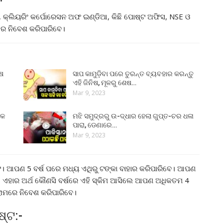
 କ୍ଲିୟରିଂ କର୍ପୋରେସନ ଅଫ ଇଣ୍ଡିଆ, କିଛି ପୋଷ୍ଟ ଅଫିସ, NSE ଓ
େ ନିବେଶ କରିପାରିବେ।
ୁଷ
ସାପ କାମୁଡ଼ିବା ପରେ ତୁରନ୍ତ ବ୍ୟବହାର କରନ୍ତୁ
ଏହି ଜିନିଷ, ମୂଳରୁ ଶେଷ…
Mar 9, 2023
୍କ
ମଝି ସମୁଦ୍ରରୁ ଉ-ଦ୍ଧାର ହେଲା ଗୁପ୍ତ-ଚର ଧଳା
ପାରା, ଡେଣାରେ…
Mar 9, 2023
େ। ଆପଣ 5 ବର୍ଷ ପରେ ମଧ୍ୟ ଏଥିରୁ ଟଙ୍କା ବାହାର କରିପାରିବେ। ଆପଣ
। ଏହାର ଅର୍ଥ କୌଣସି ବର୍ଷରେ ଏହି ସ୍କିମ ଆସିଲେ ଆପଣ ଅଧିକତମ 4
ରାମରେ ନିବେଶ କରିପାରିବେ।
ଷ୍ଟ:-