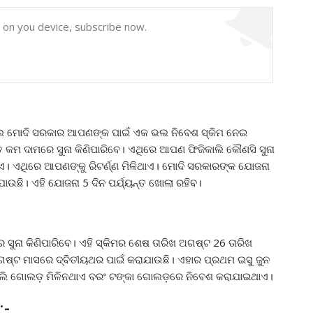
y on you device, subscribe now.
ହେଲେ ମୋଦି ସରକାର ଆପଣଙ୍କ ପାଇଁ ଏକ ଭଲ ନିବେଶ ସ୍କିମ ନେଇ
ତ କମ ଦାମରେ ସୁନା କିଣିପାରିବେ। ଏଥିରେ ଆପଣ ଫିଜିକାଲି କୌଣସି ସୁନା
ାଏ। ଏଥିରେ ଆପଣଙ୍କୁ ରିଟର୍ଣ୍ଣ ମିଳିଥାଏ। ମୋଦି ସରକାରଙ୍କ ଯୋଜନା
ଛି। ଏହି ଯୋଜନା 5 ଦିନ ପର୍ଯ୍ୟନ୍ତ ଖୋଲା ରହିବ।
ନା କିଣିପାରିବେ। ଏହି ସ୍କିମର ଶେଷ ତାରିଖ ଅଗଷ୍ଟ 26 ତାରିଖ
ଷ୍ଟ ମାସରେ ଦ୍ବିତୀୟଥର ପାଇଁ କରାଯାଉଛି। ଏହାର ପ୍ରଥମ ଇସୁ ଜୁନ
କାଲି ଗୋଲଡ଼ ମିଳିନଥାଏ ବରଂ ଟଙ୍କା ଗୋଲଡ଼ରେ ନିବେଶ କରାଯାଇଥାଏ।
:-