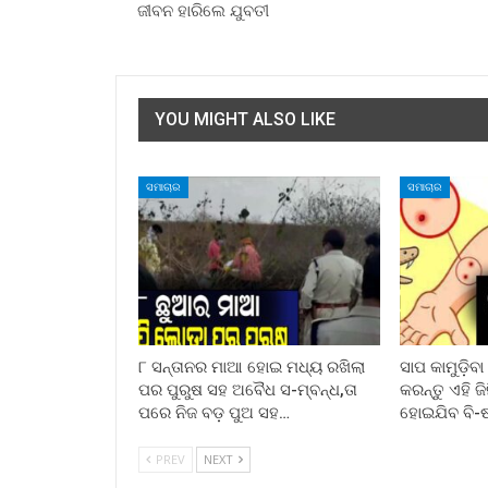
ଜୀବନ ହାରିଲେ ଯୁବତୀ
YOU MIGHT ALSO LIKE
ସମାଚାର
ସମାଚାର
୮ ସନ୍ତାନର ମାଆ ହୋଇ ମଧ୍ୟ ରଖିଲା
ସାପ କାମୁଡ଼ିବ
ପର ପୁରୁଷ ସହ ଅବୈଧ ସ-ମ୍ବନ୍ଧ,ତା
କରନ୍ତୁ ଏହି ଜ
ପରେ ନିଜ ବଡ଼ ପୁଅ ସହ…
ହୋଇଯିବ ବି-
PREV
NEXT