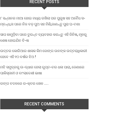
RECENT POSTS
୮ ସନ୍ତାନର ମାଆ ହୋଇ ମଧ୍ୟ ରଖିଲା ପର ପୁରୁଷ ସହ ଅବୈଧ ସ-
ମ୍ବନ୍ଧ,ତା ପରେ ନିଜ ବଡ଼ ପୁଅ ସହ ମିଶି,ଜାଣନ୍ତୁ ପୁରା ଘ-ଟଣା
ସାପ କାମୁଡ଼ିବା ପରେ ତୁରନ୍ତ ବ୍ୟବହାର କରନ୍ତୁ ଏହି ଜିନିଷ, ମୂଳରୁ
ଶେଷ ହୋଇଯିବ ବି-ଷ
ଉତ୍ତର କୋରିଆର ଶାସକ କିମ ଜୋଙ୍ଗ ଉନଙ୍କ ଉତ୍ତରାଧିକାରୀ
ହେବେ ଏହି ୧୦ ବର୍ଷର ଝିଅ !
ମଝି ସମୁଦ୍ରରୁ ଉ-ଦ୍ଧାର ହେଲା ଗୁପ୍ତ-ଚର ଧଳା ପାରା, ଡେଣାରେ
ପାକିସ୍ତାନୀ ଓ ବାଂଲାଦେଶୀ ଭାଷା
ରଙ୍ଗ ବଦଳରେ ର-କ୍ତର ଖେଳ …..
RECENT COMMENTS