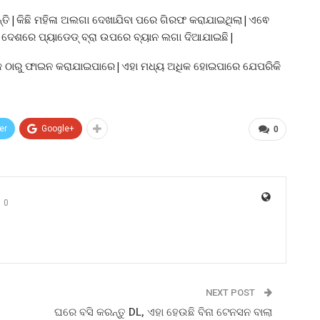
ିଛନ୍ତି|କିଛି ମହିଳା ଅଲଗା ଦେଖାଯିବା ପରେ ଗିରଫ କରାଯାଇଥିଲା|ଏଵେ
ଛି|ଦେଶରେ ପ୍ୟାଡେଡ୍ ବ୍ରା ଉପରେ ବ୍ୟାନ ଲଗା ଦିଆଯାଇଛି|
ତାଙ୍କ ଠାରୁ ଫାଇନ କରାଯାଇପାରେ|ଏହା ମଧ୍ୟ ଅଧିକ ହୋଇପାରେ ଯେପରିକି
er
Google+
0
0
NEXT POST
ଘରେ ବସି କରନ୍ତୁ DL, ଏହା ହେଉଛି ବିନା ଟେନସନ ବାଲା