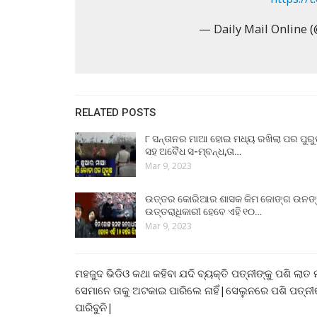
— Daily Mail Online 
RELATED POSTS
୮ ସନ୍ତାନର ମାଆ ହୋଇ ମଧ୍ୟ ରଖିଲା ପର ପୁର
ସହ ଅବୈଧ ସ-ମ୍ବନ୍ଧ,ତା…
Mar 9, 2023
ଉତ୍ତର କୋରିଆର ଶାସକ କିମ ଜୋଙ୍ଗ ଉନଙ
ଉତ୍ତରାଧିକାରୀ ହେବେ ଏହି ୧୦…
Mar 9, 2023
ମହଜୁଦ ଭିଡିଓ କଥା କହିବା ଯଦି ବ୍ୟକ୍ତି ପତ୍ନୀଙ୍କୁ ପଶି ଲାତ
ସେମାନେ ତାକୁ ଅଟକାଇ ପାରିଲେ ନାହିଁ|ସେଲୁନରେ ପଶି ପତ୍ନୀଙ୍
ପାରିବୁନି|