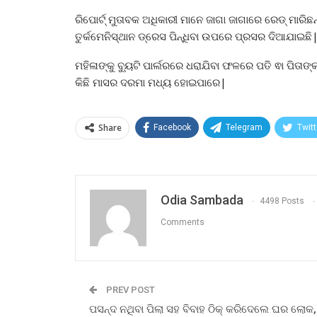
ରିପୋର୍ଟ୍ ମୁତାବକ ଅଧିକାରୀ ମାନେ ଜାଗା ଜାଗାରେ ରେଡ୍ ମାର
ତୁର୍କମେନିସ୍ଥାନ ଡ୍ରେସ ପିନ୍ଧିବା ଉପରେ ପ୍ରସର ଦିଆଯାଇ
ମହିଳାଙ୍କୁ ବ୍ୟୁଟି ପାର୍ଲରରେ ଧରାଯିବା ଫଳରେ ପତି ଵା ପି
କିଛି ମାସର ଦରମା ମଧ୍ୟ ହୋଇପାରେ|
Share
Facebook
Telegram
Twitt
Odia Sambada
4498 Posts
Comments
PREV POST
ପସନ୍ଦ ନଥିବା ପିଲା ସହ ବିବାହ ଠିକ୍‌ କରିଦେଲେ ଘର ଲୋକ,