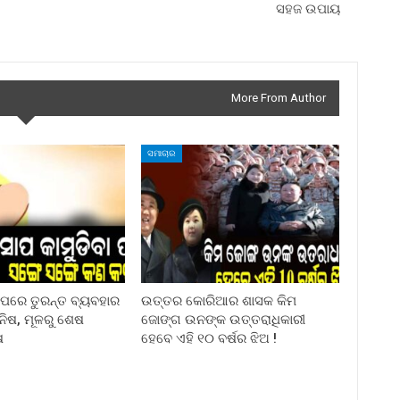
ସହଜ ଉପାୟ
More From Author
ସମାଚାର
ା ପରେ ତୁରନ୍ତ ବ୍ୟବହାର
ଉତ୍ତର କୋରିଆର ଶାସକ କିମ
ିନିଷ, ମୂଳରୁ ଶେଷ
ଜୋଙ୍ଗ ଉନଙ୍କ ଉତ୍ତରାଧିକାରୀ
ଷ
ହେବେ ଏହି ୧୦ ବର୍ଷର ଝିଅ !