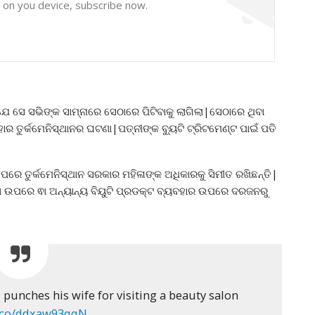
y on you device, subscribe now.
ଯେ ସେ ସଭିଙ୍କ ସାମ୍ନାରେ ସେଠାରେ ପିଟିବାକୁ ଲାଗିଲା|ସେଠାରେ ଥିବା
 ତୁର୍କମେନିସ୍ଥାନର ଘଟଣା|ପତ୍ନୀଙ୍କ ବ୍ୟୁଟି ଟ୍ରିଟମେଣ୍ଟ ପାଇଁ ପତି
 ପରେ ତୁର୍କମେନିସ୍ଥାନ ସରକାର ମହିଳାଙ୍କ ଅଧିକାରକୁ ସିମୀତ ରଖିଛନ୍ତି|
ପରେ ଵା ଅନ୍ୟାନ୍ୟ ବିୟୁଟି ପ୍ରଡକ୍ଟ ବ୍ୟବହାର ଉପରେ ଦରଜନରୁ
nches his wife for visiting a beauty salon
/t.co/ddxaw93qqN