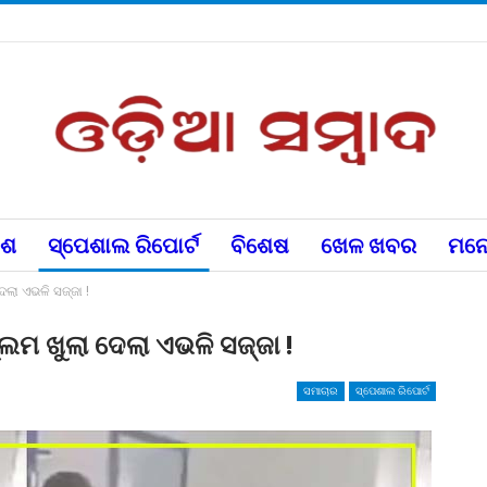
େଶ
ସ୍ପେଶାଲ ରିପୋର୍ଟ
ବିଶେଷ
ଖେଳ ଖବର
ମନୋ
େଲା ଏଭଳି ସଜ୍ଜା !
ୁଲମ ଖୁଲା ଦେଲା ଏଭଳି ସଜ୍ଜା !
ସମାଚାର
ସ୍ପେଶାଲ ରିପୋର୍ଟ