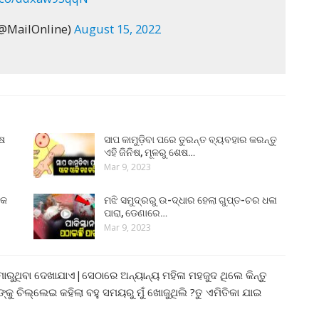
(@MailOnline)
August 15, 2022
ୁଷ
ସାପ କାମୁଡ଼ିବା ପରେ ତୁରନ୍ତ ବ୍ୟବହାର କରନ୍ତୁ
ଏହି ଜିନିଷ, ମୂଳରୁ ଶେଷ…
Mar 9, 2023
୍କ
ମଝି ସମୁଦ୍ରରୁ ଉ-ଦ୍ଧାର ହେଲା ଗୁପ୍ତ-ଚର ଧଳା
ପାରା, ଡେଣାରେ…
Mar 9, 2023
 ମାରୁଥିବା ଦେଖାଯାଏ|ସେଠାରେ ଅନ୍ୟାନ୍ୟ ମହିଳା ମହଜୁଦ ଥିଲେ କିନ୍ତୁ
କୁ ଚିଲ୍ଲେଇ କହିଲା ବହୁ ସମୟରୁ ମୁଁ ଖୋଜୁଥିଲି ?ତୁ ଏମିତିକା ଯାଇ