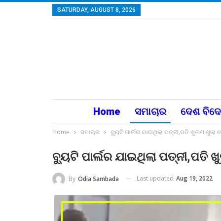
SATURDAY, AUGUST 8, 2026
Home
ସମାଚାର
ଦେଶ ବିଦ
Home
ସମାଚାର
ବ୍ୟୁଟି ପାର୍ଲର ଯାଇଥିଲା ପତ୍ନୀ,ପତି ଖୁଲମ ଖୁଲା ଦ
ବ୍ୟୁଟି ପାର୍ଲର ଯାଇଥିଲା ପତ୍ନୀ,ପତି ଖ
Last updated
Aug 19, 2022
By
Odia Sambada