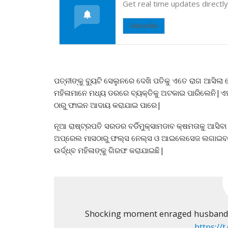
Get real time updates directl
Subscribe
ପତ୍ନୀଙ୍କୁ ବ୍ୟୁଟି ସେଲୁନରେ ଦେଖି ପତିକୁ ଏତେ ରାଗ ଆସିଲା 
ମହିଳାମାନେ ମଧ୍ୟ ଡରରେ ବ୍ୟକ୍ତିକୁ ଅଟକାଇ ପାରିଲେନି|ଏହାର
ଠାରୁ ଫାଇନ ଆଦାୟ କରାଯାଇ ପାରେ|
ନୂଆ ରାଷ୍ଟ୍ରପତି ସରଡର ବର୍ଡିମୁକ୍ସାମଡାବ କ୍ଷମତାକୁ ଆସିବା
ଅପ୍ରେଲ ମାସଠାରୁ ଫଲ୍ସ ନେଲ୍ସ ଓ ଆଇଲେସେଜ ଲଗାଇବା ଉ
ଉର୍ଦ୍ଧ୍ବ ମହିଳାଙ୍କୁ ଗିରଫ କରାଯାଇଛି|
Shocking moment enraged husband pu
https:/