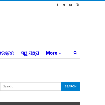
ରଞ୍ଜନ
ସ୍ୱାସ୍ଥ୍ୟ
More