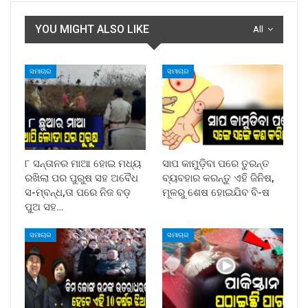
YOU MIGHT ALSO LIKE
All
ସମାଚାର
ସମାଚାର
୮ ସନ୍ତାନର ମାଆ ହୋଇ ମଧ୍ୟ
ସାପ କାମୁଡ଼ିବା ପରେ ତୁରନ୍ତ
ରଖିଲା ପର ପୁରୁଷ ସହ ଅବୈଧ
ବ୍ୟବହାର କରନ୍ତୁ ଏହି ଜିନିଷ,
ସ-ମ୍ବନ୍ଧ,ତା ପରେ ନିଜ ବଡ଼
ମୂଳରୁ ଶେଷ ହୋଇଯିବ ବି-ଷ
ପୁଅ ସହ…
ସମାଚାର
ସମାଚାର