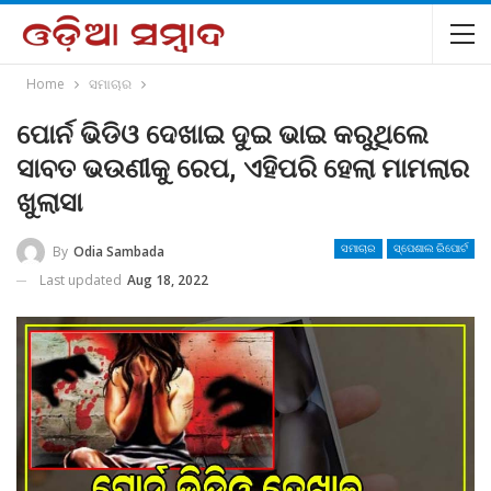
Home
ସମାଚାର
ପୋର୍ନ ଭିଡିଓ ଦେଖାଇ ଦୁଇ ଭାଇ କରୁଥିଲେ
ସାବତ ଭଉଣୀକୁ ରେପ, ଏହିପରି ହେଲା ମାମଲାର
ଖୁଲାସା
By
Odia Sambada
ସମାଚାର
ସ୍ପେଶାଲ ରିପୋର୍ଟ
Last updated
Aug 18, 2022