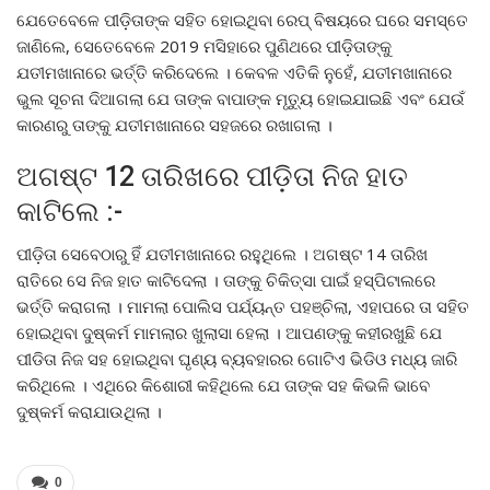
ଯେତେବେଳେ ପୀଡ଼ିତାଙ୍କ ସହିତ ହୋଇଥିବା ରେପ୍ ବିଷୟରେ ଘରେ ସମସ୍ତେ
ଜାଣିଲେ, ସେତେବେଳେ 2019 ମସିହାରେ ପୁଣିଥରେ ପୀଡ଼ିତାଙ୍କୁ
ଯତୀମଖାନାରେ ଭର୍ତ୍ତି କରିଦେଲେ । କେବଳ ଏତିକି ନୁହେଁ, ଯତୀମଖାନାରେ
ଭୁଲ ସୂଚନା ଦିଆଗଲା ଯେ ତାଙ୍କ ବାପାଙ୍କ ମୃତ୍ୟୁ ହୋଇଯାଇଛି ଏବଂ ଯେଉଁ
କାରଣରୁ ତାଙ୍କୁ ଯତୀମଖାନାରେ ସହଜରେ ରଖାଗଲା ।
ଅଗଷ୍ଟ 12 ତାରିଖରେ ପୀଡ଼ିତା ନିଜ ହାତ
କାଟିଲେ :-
ପୀଡ଼ିତା ସେବେଠାରୁ ହିଁ ଯତୀମଖାନାରେ ରହୁଥିଲେ । ଅଗଷ୍ଟ 14 ତାରିଖ
ରାତିରେ ସେ ନିଜ ହାତ କାଟିଦେଲା । ତାଙ୍କୁ ଚିକିତ୍ସା ପାଇଁ ହସ୍ପିଟାଲରେ
ଭର୍ତ୍ତି କରାଗଲା । ମାମଲା ପୋଲିସ ପର୍ଯ୍ୟନ୍ତ ପହଞ୍ଚିଲା, ଏହାପରେ ତା ସହିତ
ହୋଇଥିବା ଦୁଷ୍କର୍ମ ମାମଲାର ଖୁଲାସା ହେଲା । ଆପଣଙ୍କୁ କହୀରଖୁଛି ଯେ
ପୀଡିତା ନିଜ ସହ ହୋଇଥିବା ଘୃଣ୍ୟ ବ୍ୟବହାରର ଗୋଟିଏ ଭିଡିଓ ମଧ୍ୟ ଜାରି
କରିଥିଲେ । ଏଥିରେ କିଶୋରୀ କହିଥିଲେ ଯେ ତାଙ୍କ ସହ କିଭଳି ଭାବେ
ଦୁଷ୍କର୍ମ କରାଯାଉଥିଲା ।
0