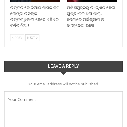
ଉତ୍ତର କୋରିଆର ଶାସକ କିମ
ମଝି ସମୁଦ୍ରରୁ ଉ-ଦ୍ଧାର ହେଲା
ଜୋଙ୍ଗ ଉନଙ୍କ
ଗୁପ୍ତ-ଚର ଧଳା ପାରା,
ଉତ୍ତରାଧିକାରୀ ହେବେ ଏହି ୧୦
ଡେଣାରେ ପାକିସ୍ତାନୀ ଓ
ବର୍ଷର ଝିଅ !
ବାଂଲାଦେଶୀ ଭାଷା
PREV
NEXT
LEAVE A REPLY
Your email address will not be published.