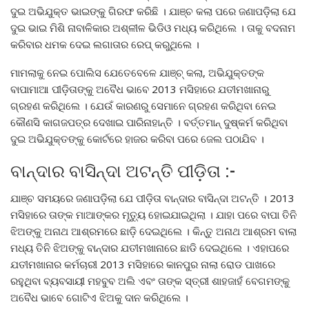
ଦୁଇ ଅଭିଯୁକ୍ତ ଭାଇଙ୍କୁ ଗିରଫ କରିଛି । ଯାଞ୍ଚ କଲା ପରେ ଜଣାପଡ଼ିଲା ଯେ
ଦୁଇ ଭାଇ ମିଶି ନାବାଳିକାର ଅଶ୍ଳୀଳ ଭିଡିଓ ମଧ୍ୟ କରିଥିଲେ । ତାକୁ ବଦନାମ
କରିବାର ଧମକ ଦେଇ ଲଗାତାର ରେପ୍ କରୁଥିଲେ ।
ମାମଲାକୁ ନେଇ ପୋଲିସ ଯେତେବେଳେ ଯାଞ୍ଚ୍ କଲା, ଅଭିଯୁକ୍ତଙ୍କ
ବାପାମାଆ ପୀଡ଼ିତାଙ୍କୁ ଅବୈଧ ଭାବେ 2013 ମସିହାରେ ଯତୀମଖାନାରୁ
ଗ୍ରହଣ କରିଥିଲେ । ଯେଉଁ କାରଣରୁ ସେମାନେ ଗ୍ରହଣ କରିଥିବା ନେଇ
କୌଣସି କାଗଜପତ୍ର ଦେଖାଇ ପାରିନାହାନ୍ତି । ବର୍ତ୍ତମାନ୍ ଦୁଷ୍କର୍ମ କରିଥିବା
ଦୁଇ ଅଭିଯୁକ୍ତଙ୍କୁ କୋର୍ଟରେ ହାଜର କରିବା ପରେ ଜେଲ ପଠାଯିବ ।
ବାନ୍ଦାର ବାସିନ୍ଦା ଅଟନ୍ତି ପୀଡ଼ିତା :-
ଯାଞ୍ଚ ସମୟରେ ଜଣାପଡ଼ିଲା ଯେ ପୀଡ଼ିତା ବାନ୍ଦାର ବାସିନ୍ଦା ଅଟନ୍ତି । 2013
ମସିହାରେ ତାଙ୍କ ମାଆଙ୍କର ମୃତ୍ୟୁ ହୋଇଯାଇଥିଲା । ଯାହା ପରେ ବାପା ତିନି
ଝିଅଙ୍କୁ ଅନାଥ ଆଶ୍ରମରେ ଛାଡ଼ି ଦେଇଥିଲେ । କିନ୍ତୁ ଅନାଥ ଆଶ୍ରମ ବାଲା
ମଧ୍ୟ ତିନି ଝିଅଙ୍କୁ ବାନ୍ଦାର ଯତୀମଖାନାରେ ଛାଡି ଦେଇଥିଲେ । ଏହାପରେ
ଯତୀମଖାନାର କର୍ମଚାରୀ 2013 ମସିହାରେ କାନପୁର ନାଲା ରୋଡ ପାଖରେ
ରହୁଥିବା ବ୍ୟବସାୟୀ ମହବୁବ ଅଲି ଏବଂ ତାଙ୍କ ସ୍ତ୍ରୀ ଶାହଜାହଁ ବେଗମଙ୍କୁ
ଅବୈଧ ଭାବେ ଗୋଟିଏ ଝିଅକୁ ଦାନ କରିଥିଲେ ।