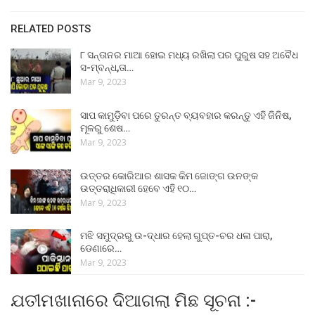
RELATED POSTS
୮ ସନ୍ତାନର ମାଆ ହୋଇ ମଧ୍ୟ ରଖିଲା ପର ପୁରୁଷ ସହ ଅବୈଧ
ସ-ମ୍ବନ୍ଧ,ତା…
Mar 9, 2023
ସାପ କାମୁଡ଼ିବା ପରେ ତୁରନ୍ତ ବ୍ୟବହାର କରନ୍ତୁ ଏହି ଜିନିଷ,
ମୂଳରୁ ଶେଷ…
Mar 9, 2023
ଉତ୍ତର କୋରିଆର ଶାସକ କିମ ଜୋଙ୍ଗ ଉନଙ୍କ
ଉତ୍ତରାଧିକାରୀ ହେବେ ଏହି ୧୦…
Mar 9, 2023
ମଝି ସମୁଦ୍ରରୁ ଉ-ଦ୍ଧାର ହେଲା ଗୁପ୍ତ-ଚର ଧଳା ପାରା,
ଡେଣାରେ…
Mar 9, 2023
ଯତୀମଖାନାରେ ଦିଆଗଲା ମିଛ ସୂଚନା :-