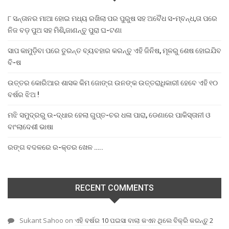
୮ ସନ୍ତାନର ମାଆ ହୋଇ ମଧ୍ୟ ରଖିଲା ପର ପୁରୁଷ ସହ ଅବୈଧ ସ-ମ୍ବନ୍ଧ,ତା ପରେ
ନିଜ ବଡ଼ ପୁଅ ସହ ମିଶି,ଜାଣନ୍ତୁ ପୁରା ଘ-ଟଣା
ସାପ କାମୁଡ଼ିବା ପରେ ତୁରନ୍ତ ବ୍ୟବହାର କରନ୍ତୁ ଏହି ଜିନିଷ, ମୂଳରୁ ଶେଷ ହୋଇଯିବ
ବି-ଷ
ଉତ୍ତର କୋରିଆର ଶାସକ କିମ ଜୋଙ୍ଗ ଉନଙ୍କ ଉତ୍ତରାଧିକାରୀ ହେବେ ଏହି ୧୦
ବର୍ଷର ଝିଅ !
ମଝି ସମୁଦ୍ରରୁ ଉ-ଦ୍ଧାର ହେଲା ଗୁପ୍ତ-ଚର ଧଳା ପାରା, ଡେଣାରେ ପାକିସ୍ତାନୀ ଓ
ବାଂଲାଦେଶୀ ଭାଷା
ରଙ୍ଗ ବଦଳରେ ର-କ୍ତର ଖେଳ …..
RECENT COMMENTS
Sukant Sahoo
on
ଏହି ବର୍ଷର 10 ପଇସା ବାଲା କଏନ ଥିଲେ ବିକ୍ରି କରନ୍ତୁ 2