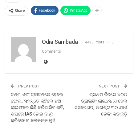
Share
Facebook
WhatsApp
Odia Sambada
4498 Posts
0
Comments
PREV POST
NEXT POST
ଦଶମ ଏବଂ ଦ୍ଵାଦଶରେ ହେଲେ
ପ୍ରଥମ ଦିନରେ ୪୦୦
ଫେଲ, ସମସ୍ତେ କହିଲେ ଝିଅ
ଡ୍ରାଇଭିଂ ଲାଇସେନ୍ସ ହେଲା
ଲାଇଫରେ କିଛି କରିପାରିବ ନାହିଁ,
ସସପେଣ୍ଡ, ଅଗଷ୍ଟ ୩୦ ଯାଏଁ
ତାପରେ IAS ହୋଇ ବନ୍ଦ
ଚେକିଂ କଡ଼ାକଡ଼ି
କରିଦେଲେ ଲୋକଙ୍କ ମୁହଁ