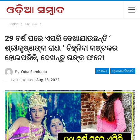
Home
ସମାଚାର
29 ବର୍ଷ ପରେ ଏପରି ଦେଖାଯାଉଛନ୍ତି ‘
ଶ୍ରୀକୃଷ୍ଣଙ୍କ ରାଧା ‘ ଚିହ୍ନିବା କଷ୍ଟକର
ହୋଇପଡିଛି, ଦେଖନ୍ତୁ ତାଙ୍କ ଫଟୋ
By
Odia Sambada
ସମାଚାର
ସ୍ପେଶାଲ ରିପୋର୍ଟ
Last updated
Aug 18, 2022