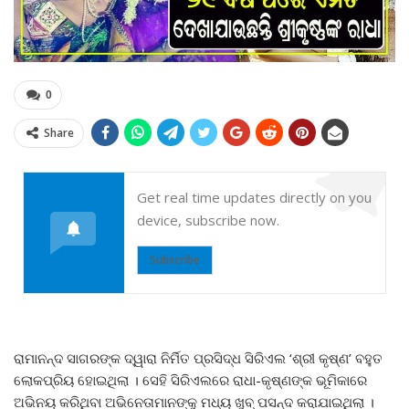
0
Share
Get real time updates directly on you
device, subscribe now.
Subscribe
ରାମାନନ୍ଦ ସାଗରଙ୍କ ଦ୍ୱାରା ନିର୍ମିତ ପ୍ରସିଦ୍ଧ ସିରିଏଲ ‘ଶ୍ରୀ କୃଷ୍ଣ’ ବହୁତ
ଲୋକପ୍ରିୟ ହୋଇଥିଲା । ସେହି ସିରିଏଲରେ ରାଧା-କୃଷ୍ଣଙ୍କ ଭୂମିକାରେ
ଅଭିନୟ କରିଥିବା ଅଭିନେତାମାନଙ୍କୁ ମଧ୍ୟ ଖୁବ୍ ପସନ୍ଦ କରାଯାଇଥିଲା ।