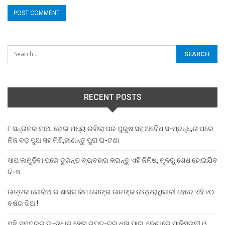
RECENT POSTS
୮ ସନ୍ତାନର ମାଆ ହୋଇ ମଧ୍ୟ ରଖିଲା ପର ପୁରୁଷ ସହ ଅବୈଧ ସ-ମ୍ବନ୍ଧ,ତା ପରେ
ନିଜ ବଡ଼ ପୁଅ ସହ ମିଶି,ଜାଣନ୍ତୁ ପୁରା ଘ-ଟଣା
ସାପ କାମୁଡ଼ିବା ପରେ ତୁରନ୍ତ ବ୍ୟବହାର କରନ୍ତୁ ଏହି ଜିନିଷ, ମୂଳରୁ ଶେଷ ହୋଇଯିବ
ବି-ଷ
ଉତ୍ତର କୋରିଆର ଶାସକ କିମ ଜୋଙ୍ଗ ଉନଙ୍କ ଉତ୍ତରାଧିକାରୀ ହେବେ ଏହି ୧୦
ବର୍ଷର ଝିଅ !
ମଝି ସମୁଦ୍ରରୁ ଉ-ଦ୍ଧାର ହେଲା ଗୁପ୍ତ-ଚର ଧଳା ପାରା, ଡେଣାରେ ପାକିସ୍ତାନୀ ଓ