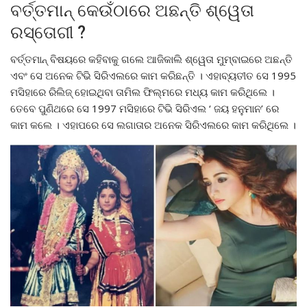
ବର୍ତ୍ତମାନ୍ କେଉଁଠାରେ ଅଛନ୍ତି ଶ୍ୱେତା
ରସ୍ତୋଗୀ ?
ବର୍ତ୍ତମାନ୍ ବିଷୟରେ କହିବାକୁ ଗଲେ ଆଜିକାଲି ଶ୍ୱେତା ମୁମ୍ବାଇରେ ଅଛନ୍ତି
ଏବଂ ସେ ଅନେକ ଟିଭି ସିରିଏଲରେ କାମ କରିଛନ୍ତି । ଏହାବ୍ୟତୀତ ସେ 1995
ମସିହାରେ ରିଲିଜ୍ ହୋଇଥିବା ତାମିଲ ଫିଲ୍ମରେ ମଧ୍ୟ କାମ କରିଥିଲେ ।
ତେବେ ପୁଣିଥରେ ସେ 1997 ମସିହାରେ ଟିଭି ସିରିଏଲ ‘ ଜୟ ହନୁମାନ’ ରେ
କାମ କଲେ । ଏହାପରେ ସେ ଲଗାତାର ଅନେକ ସିରିଏଲରେ କାମ କରିଥିଲେ ।