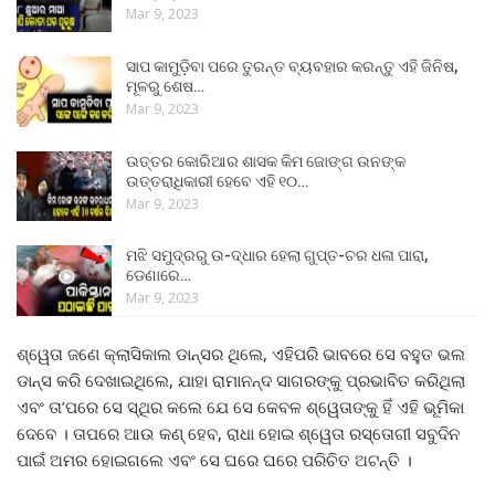
Mar 9, 2023
ସାପ କାମୁଡ଼ିବା ପରେ ତୁରନ୍ତ ବ୍ୟବହାର କରନ୍ତୁ ଏହି ଜିନିଷ,
ମୂଳରୁ ଶେଷ…
Mar 9, 2023
ଉତ୍ତର କୋରିଆର ଶାସକ କିମ ଜୋଙ୍ଗ ଉନଙ୍କ
ଉତ୍ତରାଧିକାରୀ ହେବେ ଏହି ୧୦…
Mar 9, 2023
ମଝି ସମୁଦ୍ରରୁ ଉ-ଦ୍ଧାର ହେଲା ଗୁପ୍ତ-ଚର ଧଳା ପାରା,
ଡେଣାରେ…
Mar 9, 2023
ଶ୍ୱେତା ଜଣେ କ୍ଲାସିକାଲ ଡାନ୍ସର ଥିଲେ, ଏହିପରି ଭାବରେ ସେ ବହୁତ ଭଲ
ଡାନ୍ସ କରି ଦେଖାଇଥିଲେ, ଯାହା ରାମାନନ୍ଦ ସାଗରଙ୍କୁ ପ୍ରଭାବିତ କରିଥିଲା ​​
ଏବଂ ତା’ପରେ ସେ ସ୍ଥିର କଲେ ଯେ ସେ କେବଳ ଶ୍ୱେତାଙ୍କୁ ହିଁ ଏହି ଭୂମିକା
ଦେବେ । ତାପରେ ଆଉ କଣ୍ ହେବ, ରାଧା ହୋଇ ଶ୍ୱେତା ରସ୍ତୋଗୀ ସବୁଦିନ
ପାଇଁ ଅମର ହୋଇଗଲେ ଏବଂ ସେ ଘରେ ଘରେ ପରିଚିତ ଅଟନ୍ତି ।