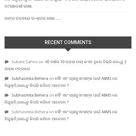
ବାଂଲାଦେଶୀ ଭାଷା
ରଙ୍ଗ ବଦଳରେ ର-କ୍ତର ଖେଳ …..
RECENT COMMENTS
Sukant Sahoo
on
ଏହି ବର୍ଷର 10 ପଇସା ବାଲା କଏନ ଥିଲେ ବିକ୍ରି କରନ୍ତୁ 2
ଲକ୍ଷ ଟଙ୍କାରେ
Subhasmita Behera
on
ନର୍ସିଂ ଏବଂ ଗ୍ରାଜୁଏଟସଙ୍କ ପାଇଁ AIIMS ରେ
ନିଯୁକ୍ତି,ଜାଣନ୍ତୁ କିପରି କରିବେ ଆବେଦନ ?
Subhasmita Behera
on
ନର୍ସିଂ ଏବଂ ଗ୍ରାଜୁଏଟସଙ୍କ ପାଇଁ AIIMS ରେ
ନିଯୁକ୍ତି,ଜାଣନ୍ତୁ କିପରି କରିବେ ଆବେଦନ ?
Subhasmita Behera
on
ନର୍ସିଂ ଏବଂ ଗ୍ରାଜୁଏଟସଙ୍କ ପାଇଁ AIIMS ରେ
ନିଯୁକ୍ତି,ଜାଣନ୍ତୁ କିପରି କରିବେ ଆବେଦନ ?