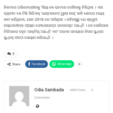
ନିକଟରେ ଅଭିନେତ୍ରୀଙ୍କୁ ‘ସିୟା କେ ରାମ’ରେ ଦେଖିବାକୁ ମିଳିଥିଲା । ଏହା
ବ୍ୟତୀତ ସେ ଟିଭି ସିରିଏଲ୍ ‘ଇଣ୍ଟରନେଟ୍ ୱାଲା ଲଭ୍’ ଭଳି ଶୋ’ରେ ମଧ୍ୟ
କାମ କରିଥିଲେ, ଯାହା 2018 ରେ ଆସିଥିଲା । କହିରଖୁଛୁ ଯେ ଶ୍ୱେତା
ରସ୍ତୋଗୀଙ୍କ ଫ୍ୟାନ ଫୋଲୋଇଙ୍ଗ ଜବରଦସ୍ତ ଅଛନ୍ତି । ସେ ସୋସିଆଲ
ମିଡିଆରେ ବହୁତ ଆକ୍ଟିଭ୍ ଅଛନ୍ତି ଏବଂ ଅନେକ ସମୟରେ ନିଜର ସୁନ୍ଦର
ସୁନ୍ଦର୍ ଫଟୋ ସେୟାର କରିଥାନ୍ତି ।
0
Share
Facebook
WhatsApp
Odia Sambada
4498 Posts
0
Comments