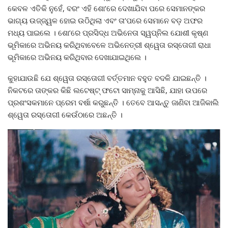
କେବଳ ଏତିକି ନୁହେଁ, ବରଂ ଏହି ଶୋ’ରେ ଦେଖାଯିବା ପରେ ସେମାନଙ୍କର
ଭାଗ୍ୟ ଉଜ୍ଜ୍ୱଳ ହୋଇ ଉଠିଥିଲା ଏବଂ ତା’ପରେ ସେମାନେ ବଡ଼ ଅଫର
ମଧ୍ୟ ପାଇଲେ । ଶୋ’ରେ ପ୍ରସିଦ୍ଧ ଅଭିନେତା ସ୍ୱପ୍ନିଲ ଯୋଶୀ କୃଷ୍ଣ
ଭୂମିକାରେ ଅଭିନୟ କରିଥିବାବେଳେ ଅଭିନେତ୍ରୀ ଶ୍ୱେତା ରସ୍ତୋଗୀ ରାଧା
ଭୂମିକାରେ ଅଭିନୟ କରିଥିବାର ଦେଖାଯାଇଥିଲେ ।
କୁହାଯାଉଛି ଯେ ଶ୍ୱେତା ରସ୍ତୋଗୀ ବର୍ତ୍ତମାନ ବହୁତ ବଦଳି ଯାଇଛନ୍ତି ।
ନିକଟରେ ତାଙ୍କର କିଛି ଲଟେଷ୍ଟ୍ ଫଟୋ ସାମ୍ନାକୁ ଆସିଛି, ଯାହା ଉପରେ
ପ୍ରଶଂସକମାନେ ପ୍ରେମ ବର୍ଷା କରୁଛନ୍ତି । ତେବେ ଆସନ୍ତୁ ଜାଣିବା ଆଜିକାଲି
ଶ୍ୱେତା ରସ୍ତୋଗୀ କେଉଁଠାରେ ଅଛନ୍ତି ।