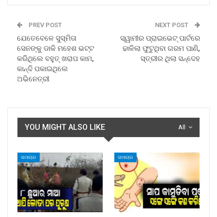
PREV POST
NEXT POST
ଯେତେବେଳେ ସୁସ୍ମିତା
ସ୍ୱାମୀର ପ୍ରାଇଭେଟ୍ ପାର୍ଟରେ
ସେନଙ୍କୁ ଡାକି ମହେଶ ଭଟ୍ଟ
ଢାଳିଲା ଫୁଟୁଥିବା ଗରମ ପାଣି,
କରିଥିଲେ ବହୁତ୍ ଖରାପ କାମ,
ସ୍ତ୍ରୀର ଥିଲା ସନ୍ଦେହ
କାନ୍ଦି ପକାଇଥିଲେ
ଅଭିନେତ୍ରୀ
YOU MIGHT ALSO LIKE
All
ସମାଚାର
ସମାଚାର