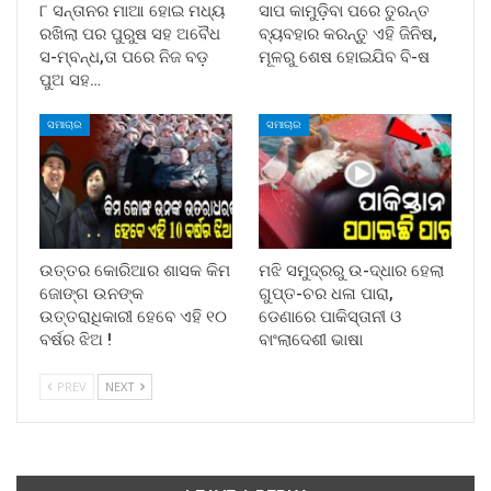
୮ ସନ୍ତାନର ମାଆ ହୋଇ ମଧ୍ୟ
ସାପ କାମୁଡ଼ିବା ପରେ ତୁରନ୍ତ
ରଖିଲା ପର ପୁରୁଷ ସହ ଅବୈଧ
ବ୍ୟବହାର କରନ୍ତୁ ଏହି ଜିନିଷ,
ସ-ମ୍ବନ୍ଧ,ତା ପରେ ନିଜ ବଡ଼
ମୂଳରୁ ଶେଷ ହୋଇଯିବ ବି-ଷ
ପୁଅ ସହ…
ସମାଚାର
ସମାଚାର
ଉତ୍ତର କୋରିଆର ଶାସକ କିମ
ମଝି ସମୁଦ୍ରରୁ ଉ-ଦ୍ଧାର ହେଲା
ଜୋଙ୍ଗ ଉନଙ୍କ
ଗୁପ୍ତ-ଚର ଧଳା ପାରା,
ଉତ୍ତରାଧିକାରୀ ହେବେ ଏହି ୧୦
ଡେଣାରେ ପାକିସ୍ତାନୀ ଓ
ବର୍ଷର ଝିଅ !
ବାଂଲାଦେଶୀ ଭାଷା
PREV
NEXT