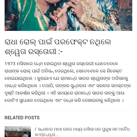
ରାଧା ରୋଲ୍ ପାଇଁ ପରଫେକ୍ଟ ନଥିଲେ
ଶ୍ୱେତା ରସ୍ତୋଗୀ :-
1973 ମସିହାରେ ଜନ୍ମ ହୋଇଥିବା ଶ୍ୱେତା ରସ୍ତୋଗୀ ଯେତେବେଳେ
ରାଧାଙ୍କ ରୋଲ୍ ପାଇଁ ଅଡିସନ୍ ଦେଇଥିଲେ, ସେତେବେଳେ ସେ ରିଜେକ୍ଟ
ହୋଇଯାଇଥିଲେ । କୁହାଯାଏ ଯେ ରାମାନନ୍ଦ ସାଗର ଶ୍ୱେତାଙ୍କ ଅଡିସନକୁ
ପସନ୍ଦ କରିନଥିଲେ । ତଥାପି, ତାଙ୍କର ସୁନ୍ଦରତା ଏବଂ ସରଳତା ସମସ୍ତଙ୍କ
ଦୃଷ୍ଟି ଆକର୍ଷଣ କରିଥିଲା । ଏହି ସମୟରେ ରାମାନନ୍ଦ ସାଗର ତାଙ୍କୁ ଆଉ
ଗୋଟିଏ ସୁଯୋଗ ଦେଇଥିଲେ ଏବଂ ଡାନ୍ସ କରି ଦେଖାଇବାକୁ କହିଥିଲେ ।
RELATED POSTS
୮ ସନ୍ତାନର ମାଆ ହୋଇ ମଧ୍ୟ ରଖିଲା ପର ପୁରୁଷ ସହ ଅବୈଧ
ସ-ମ୍ବନ୍ଧ,ତା…