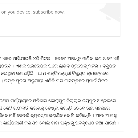
y on you device, subscribe now.
୍ତୁ ଏବେ ଆସିଯାଇଛି ୪ଜି ମିଟର । ତେବେ ଆସନ୍ତୁ ଜାଣିବା କଣ ଅଟେ ଏହି
ିଷ୍ପତ୍ତି । ଏଣିକି ପ୍ରତ୍ୟେକ ଘରେ ଲାଗିବ ପ୍ରିପେଡ୍‌ ମିଟର । ବିଦ୍ୟୁତ
ି ନେଇଥିବା ଜଣାପଡ଼ିଛି । ଆମ ଶକ୍ତିମନ୍ତ୍ରୀ ବିଦ୍ୟୁତ କ୍ଷେତ୍ରରେ
। ତାଙ୍କ ସୂଚନା ଅନୁଯାୟୀ ଏଣିକି ଘର ମାନଙ୍କରେ ସ୍ମାର୍ଟ ମିଟର
୍ରଥମ ପର୍ଯ୍ୟାୟରେ ଓଡ଼ିଶାର କୋରାପୁଟ ଜିଲ୍ଲାର ଜୟପୁର ଅଞ୍ଚଳରେ
ି କେହି ଗଫ୍‌ଲାତି କରିବାକୁ ଚେଷ୍ଟା କରନ୍ତି ତେବେ ତାହା ସହଜରେ
ାରିବେ ନାହିଁ ସେଭଳି ବ୍ୟବସ୍ଥା କରାଯିବ ବୋଲି କହିଛନ୍ତି । ଆଉ ଆଗକୁ
 କାର୍ଯ୍ୟକାରୀ କରାଯିବ ବୋଲି ଟାଟା ପକ୍ଷରୁ ପଦକ୍ଷେପ ନିଆ ଯାଉଛି ।