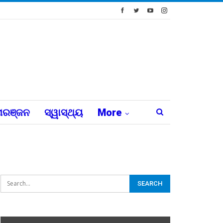
ରଞ୍ଜନ
ସ୍ୱାସ୍ଥ୍ୟ
More