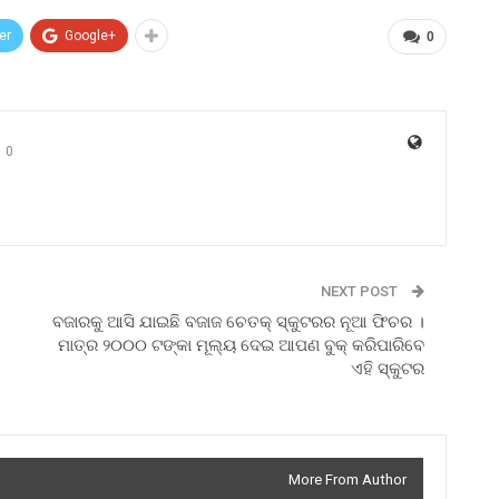
er
Google+
0
0
NEXT POST
ବଜାରକୁ ଆସି ଯାଇଛି ବଜାଜ ଚେତକ୍ ସ୍କୁଟରର ନୂଆ ଫିଚର ।
ମାତ୍ର ୨୦୦୦ ଟଙ୍କା ମୂଲ୍ୟ ଦେଇ ଆପଣ ବୁକ୍ କରିପାରିବେ
ଏହି ସ୍କୁଟର
More From Author