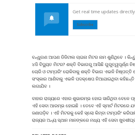
Get real time updates directl
Subscribe
ବନ୍ଧୁଗଣ ଆପଣ ଡିଜିଟାଲ ଚାଇନା ମିଟର ନାମ ଶୁଣିଥିବେ । କିନ
୪ଜି ବିଦ୍ୟୁତ ମିଟର? ଶକ୍ତି ବିଭାଗରୁ ଆସିଛି ଗୁରୁତ୍ୱପୂର୍ଣ୍ଣ ନ
ଚୋରି ଓ ଟାମ୍ପରିଂ ରୋକିବାକୁ ଶକ୍ତି ବିଭାଗ ଏଭଳି ନିଷ୍ପତ୍ତ
ସଂସ୍କାର ଆଣିବାକୁ ଏଭଳି ପଦକ୍ଷେପ ନିଆଯାଇଥିବା କହିଛନ୍ତି 
ଲଗାଯିବ ।
ବାହାର ରାଜ୍ୟରେ ଏହାର ଶୁଭାରମ୍ଭ ହୋଇ ସାରିଥିବା ବେଳେ ପ
ଏହି ସେବା ଆରମ୍ଭ ହୋଇଛି । ତେବେ ଏହି ସ୍ମାର୍ଟ ମିଟରରେ ଯଦ
ଜଣାପଡ଼ିବ । ଏହି ମିଟରକୁ କେହି ସ୍ଲୋ କିମ୍ବା ଟାମ୍ପରିଂ କରିପ
ରାଜ୍ୟର ଅନ୍ୟ ସ୍ଥାନ ମାନଙ୍କରେ ମଧ୍ୟ ଏହି ସେବା ଖୁବଶୀଘ୍ର