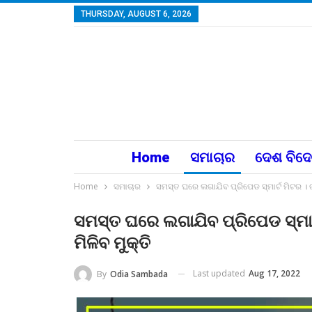
THURSDAY, AUGUST 6, 2026
Home
ସମାଚାର
ଦେଶ ବିଦ
Home
ସମାଚାର
ସମସ୍ତ ଘରେ ଲଗାଯିବ ପ୍ରିପେଡ ସ୍ମାର୍ଟ ମିଟର । ଗ୍ରା
ସମସ୍ତ ଘରେ ଲଗାଯିବ ପ୍ରିପେଡ ସ୍ମାର୍ଟ 
ମିଳିବ ମୁକ୍ତି
Last updated
Aug 17, 2022
By
Odia Sambada