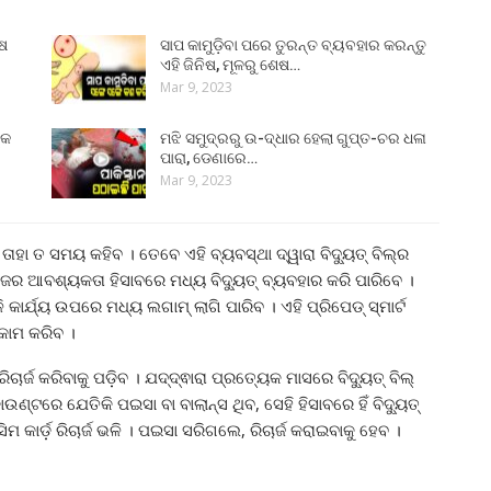
ୁଷ
ସାପ କାମୁଡ଼ିବା ପରେ ତୁରନ୍ତ ବ୍ୟବହାର କରନ୍ତୁ
ଏହି ଜିନିଷ, ମୂଳରୁ ଶେଷ…
Mar 9, 2023
୍କ
ମଝି ସମୁଦ୍ରରୁ ଉ-ଦ୍ଧାର ହେଲା ଗୁପ୍ତ-ଚର ଧଳା
ପାରା, ଡେଣାରେ…
Mar 9, 2023
ହା ତ ସମୟ କହିବ । ତେବେ ଏହି ବ୍ୟବସ୍ଥା ଦ୍ୱାରା ବିଦ୍ୟୁତ୍‌ ବିଲ୍‌ର
 ଆବଶ୍ୟକତା ହିସାବରେ ମଧ୍ୟ ବିଦ୍ୟୁତ୍‌ ବ୍ୟବହାର କରି ପାରିବେ ।
ାର୍ଯ୍ୟ ଉପରେ ମଧ୍ୟ ଲଗାମ୍‌ ଲାଗି ପାରିବ । ଏହି ପ୍ରିପେଡ୍‌ ସ୍ମାର୍ଟ
କାମ କରିବ ।
ର୍ଜ କରିବାକୁ ପଡ଼ିବ । ଯଦ୍ଦ୍ଵାରା ପ୍ରତ୍ୟେକ ମାସରେ ବିଦ୍ୟୁତ୍‌ ବିଲ୍‌
ଣ୍ଟରେ ଯେତିକି ପଇସା ବା ବାଲାନ୍ସ ଥିବ, ସେହି ହିସାବରେ ହିଁ ବିଦ୍ୟୁତ୍‌
ାର୍ଡ଼ ରିଚାର୍ଜ ଭଳି । ପଇସା ସରିଗଲେ, ରିଚାର୍ଜ କରାଇବାକୁ ହେବ ।