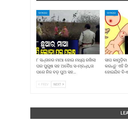
ସମାଚାର
ସମାଚାର
୮ ସନ୍ତାନର ମାଆ ହୋଇ ମଧ୍ୟ ରଖିଲା
ସାପ କାମୁଡ଼ିବ
ପର ପୁରୁଷ ସହ ଅବୈଧ ସ-ମ୍ବନ୍ଧ,ତା
କରନ୍ତୁ ଏହି ଜ
ପରେ ନିଜ ବଡ଼ ପୁଅ ସହ…
ହୋଇଯିବ ବି-
PREV
NEXT
LEA