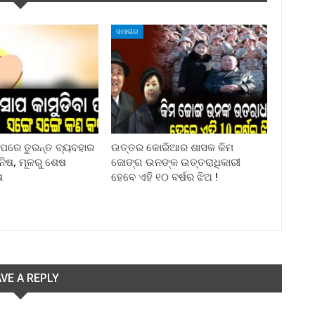
ସମାଚାର
ା ପରେ ତୁରନ୍ତ ବ୍ୟବହାର
ଉତ୍ତର କୋରିଆର ଶାସକ କିମ
ିନିଷ, ମୂଳରୁ ଶେଷ
ଜୋଙ୍ଗ ଉନଙ୍କ ଉତ୍ତରାଧିକାରୀ
ଷ
ହେବେ ଏହି ୧୦ ବର୍ଷର ଝିଅ !
VE A REPLY