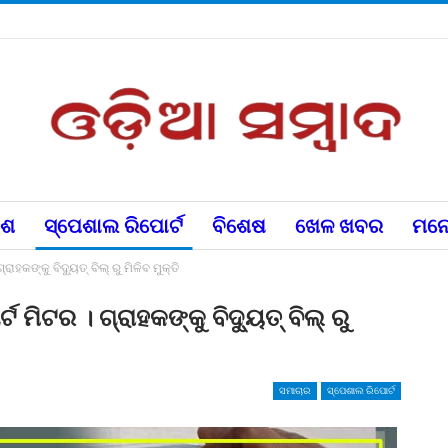
େଶ
ସ୍ପେଶାଲ ରିପୋର୍ଟ
ବିଶେଷ
ଖେଳ ଖବର
ମନୋ
ହକଙ୍କୁ ବିଦ୍ୟୁତ୍ ବିଲ୍ ରୁ ମିଳିବ ମୁକ୍ତି
ମିଟର । ଗ୍ରାହକଙ୍କୁ ବିଦ୍ୟୁତ୍ ବିଲ୍ ରୁ
ସମାଚାର
ସ୍ପେଶାଲ ରିପୋର୍ଟ