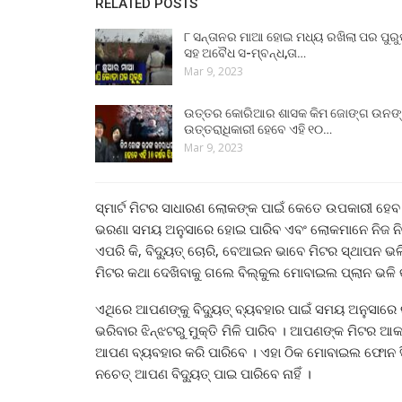
RELATED POSTS
୮ ସନ୍ତାନର ମାଆ ହୋଇ ମଧ୍ୟ ରଖିଲା ପର ପୁର
ସହ ଅବୈଧ ସ-ମ୍ବନ୍ଧ,ତା…
Mar 9, 2023
ଉତ୍ତର କୋରିଆର ଶାସକ କିମ ଜୋଙ୍ଗ ଉନଙ
ଉତ୍ତରାଧିକାରୀ ହେବେ ଏହି ୧୦…
Mar 9, 2023
ସ୍ମାର୍ଟ ମିଟର ସାଧାରଣ ଲୋକଙ୍କ ପାଇଁ କେତେ ଉପକାରୀ ହେବ ତା
ଭରଣା ସମୟ ଅନୁସାରେ ହୋଇ ପାରିବ ଏବଂ ଲୋକମାନେ ନିଜ ନିଜର
ଏପରି କି, ବିଦ୍ୟୁତ୍‌ ଚୋରି, ବେଆଇନ ଭାବେ ମିଟର ସ୍ଥାପନ ଭଳି କ
ମିଟର କଥା ଦେଖିବାକୁ ଗଲେ ବିଲ୍‌କୁଲ ମୋବାଇଲ ପ୍ଲାନ ଭଳି 
ଏଥିରେ ଆପଣଙ୍କୁ ବିଦ୍ୟୁତ୍‌ ବ୍ୟବହାର ପାଇଁ ସମୟ ଅନୁସାରେ ରିଚା
ଭରିବାର ଝିନ୍‌ଝଟରୁ ମୁକ୍ତି ମିଳି ପାରିବ । ଆପଣଙ୍କ ମିଟର ଆକାଉ
ଆପଣ ବ୍ୟବହାର କରି ପାରିବେ । ଏହା ଠିକ ମୋବାଇଲ ଫୋନ ସିମ କ
ନଚେତ୍‌ ଆପଣ ବିଦ୍ୟୁତ୍‌ ପାଇ ପାରିବେ ନାହିଁ ।