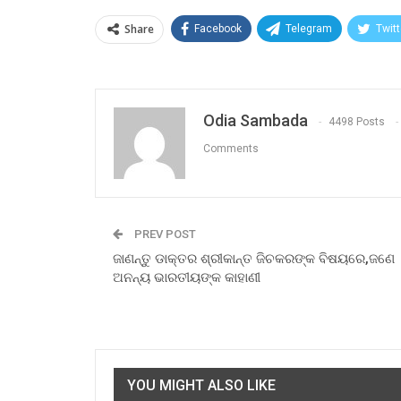
Share
Facebook
Telegram
Twitt
Odia Sambada
4498 Posts
Comments
PREV POST
ଜାଣନ୍ତୁ ଡାକ୍ତର ଶ୍ରୀକାନ୍ତ ଜିଚକରଙ୍କ ବିଷୟରେ,ଜଣେ
ଅନନ୍ୟ ଭାରତୀୟଙ୍କ କାହାଣୀ
YOU MIGHT ALSO LIKE