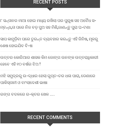
RECENT POSTS
୮ ସନ୍ତାନର ମାଆ ହୋଇ ମଧ୍ୟ ରଖିଲା ପର ପୁରୁଷ ସହ ଅବୈଧ ସ-
ମ୍ବନ୍ଧ,ତା ପରେ ନିଜ ବଡ଼ ପୁଅ ସହ ମିଶି,ଜାଣନ୍ତୁ ପୁରା ଘ-ଟଣା
ସାପ କାମୁଡ଼ିବା ପରେ ତୁରନ୍ତ ବ୍ୟବହାର କରନ୍ତୁ ଏହି ଜିନିଷ, ମୂଳରୁ
ଶେଷ ହୋଇଯିବ ବି-ଷ
ଉତ୍ତର କୋରିଆର ଶାସକ କିମ ଜୋଙ୍ଗ ଉନଙ୍କ ଉତ୍ତରାଧିକାରୀ
ହେବେ ଏହି ୧୦ ବର୍ଷର ଝିଅ !
ମଝି ସମୁଦ୍ରରୁ ଉ-ଦ୍ଧାର ହେଲା ଗୁପ୍ତ-ଚର ଧଳା ପାରା, ଡେଣାରେ
ପାକିସ୍ତାନୀ ଓ ବାଂଲାଦେଶୀ ଭାଷା
ରଙ୍ଗ ବଦଳରେ ର-କ୍ତର ଖେଳ …..
RECENT COMMENTS