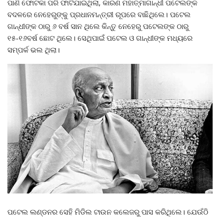
ପାଣି ଫୋଟକା ପରି ଫାଟିଯାଇଥିଲା, କାରଣ ମହାତ୍ମାଗାନ୍ଧୀ ପଟେଲଙ୍କ
ବଦଳରେ ନେହେରୁଙ୍କୁ ପ୍ରଧାନମନ୍ତ୍ରୀ ରୂପରେ ବାଛିଥିଲେ। ପଟେଲ
ଗାନ୍ଧୀଙ୍କ ଠାରୁ ୬ ବର୍ଷ ସାନ ଥିଲେ କିନ୍ତୁ ନେହେରୁ ପଟେଲଙ୍କ ଠାରୁ
୧୫-୧୬ବର୍ଷ ଛୋଟ ଥିଲେ। ସେଥିପାଇଁ ପଟେଲ ଓ ଗାନ୍ଧୀଙ୍କ ମଧ୍ୟରେ
ସମ୍ପର୍କ ଭଲ ଥିଲା।
ପଟେଲ ଲଣ୍ଡନର ସେହି ମିଡିଲ ଟାଉନ କଲେଜରୁ ପାସ କରିଥିଲେ। ଯେଉଁଠି