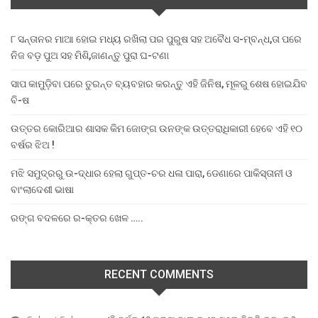
୮ ସନ୍ତାନର ମାଆ ହୋଇ ମଧ୍ୟ ରଖିଲା ପର ପୁରୁଷ ସହ ଅବୈଧ ସ-ମ୍ବନ୍ଧ,ତା ପରେ
ନିଜ ବଡ଼ ପୁଅ ସହ ମିଶି,ଜାଣନ୍ତୁ ପୁରା ଘ-ଟଣା
ସାପ କାମୁଡ଼ିବା ପରେ ତୁରନ୍ତ ବ୍ୟବହାର କରନ୍ତୁ ଏହି ଜିନିଷ, ମୂଳରୁ ଶେଷ ହୋଇଯିବ
ବି-ଷ
ଉତ୍ତର କୋରିଆର ଶାସକ କିମ ଜୋଙ୍ଗ ଉନଙ୍କ ଉତ୍ତରାଧିକାରୀ ହେବେ ଏହି ୧୦
ବର୍ଷର ଝିଅ !
ମଝି ସମୁଦ୍ରରୁ ଉ-ଦ୍ଧାର ହେଲା ଗୁପ୍ତ-ଚର ଧଳା ପାରା, ଡେଣାରେ ପାକିସ୍ତାନୀ ଓ
ବାଂଲାଦେଶୀ ଭାଷା
ରଙ୍ଗ ବଦଳରେ ର-କ୍ତର ଖେଳ …..
RECENT COMMENTS