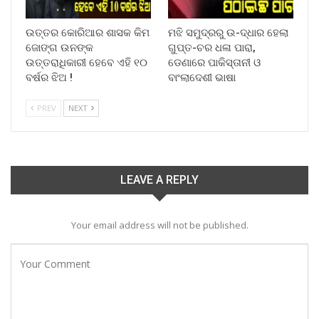
ଉତ୍ତର କୋରିଆର ଶାସକ କିମ
ମଝି ସମୁଦ୍ରରୁ ଉ-ଦ୍ଧାର ହେଲା
ଜୋଙ୍ଗ ଉନଙ୍କ
ଗୁପ୍ତ-ଚର ଧଳା ପାରା,
ଉତ୍ତରାଧିକାରୀ ହେବେ ଏହି ୧୦
ଡେଣାରେ ପାକିସ୍ତାନୀ ଓ
ବର୍ଷର ଝିଅ !
ବାଂଲାଦେଶୀ ଭାଷା
PREV
NEXT
LEAVE A REPLY
Your email address will not be published.