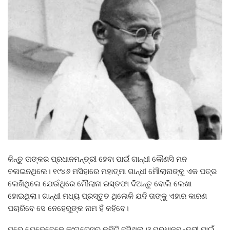
କିନ୍ତୁ ତାଙ୍କର ପ୍ରଧାନମନ୍ତ୍ରୀ ହେବା ପାଇଁ ଗାନ୍ଧୀ କୌଣସି ମନ
ବଳାଇନଥିଲେ। ୧୯୪୬ ମସିହାରେ ମହାତ୍ମା ଗାନ୍ଧୀ ମୌଲାନାଙ୍କୁ ଏକ ପତ୍ର
ଲେଖିଥିଲେ ଯେଉଁଥିରେ ମୌଲାନା ଇସ୍ତଫା ଦିଅନ୍ତୁ ବୋଲି ଲେଖା
ହୋଇଥିଲା। ଗାନ୍ଧୀ ମଧ୍ୟ ପ୍ରସ୍ତୁତ ଥିଲେକି ଯଦି ତାଙ୍କୁ ଏହାର କାରଣ
ପଚାରିବେ ସେ ନେହେରୁଙ୍କ ନାମ ହିଁ କହିବେ।
ପରେ ଯେତେବେଳେ କଂଗ୍ରେସର କମିଟି ବସିଥିଲା ଓ ପ୍ରଧାନମନ୍ତ୍ରୀ ପାଇଁ