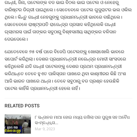
ଗାନ୍ଧୀ, ଜିନା, ପଟେଲଙ୍କ ବଡ ଭାଇ ବିଠଲ ଭାଇ ପଟେଲ ଓ ନେହେରୁ
ବାରିଷ୍ଟର ଡିଗ୍ରୀ ପାଇଥିଲେ। ସେତେବେଳେ ପଟେଲ ଗୁଜୁରାଟର ଭଲ ଓକିଲ
ଥିଲେ। କିନ୍ତୁ ଗାନ୍ଧୀ ନେହରୁଙ୍କୁ ପ୍ରଧାନମନ୍ତ୍ରୀ ଭାବରେ ବାଛିଥିଲେ।
ସେତେବେଳେ ରାଷ୍ଟ୍ରପତି ରାଜେନ୍ଦ୍ର ପ୍ରସାଦ କହିଥିଲେକି ଗାନ୍ଧୀ
ଗ୍ଲାମରସ ପାଇଁ ତାଙ୍କର ସବୁଠାରୁ ବିଶ୍ଵସନୀୟ ସାଥିଙ୍କର ବଳିଦାନ
ଦେଇଦେଲେ।
ଯେତେବେଳେ ୭୫ ବର୍ଷ ପରେ ବିଜେପି ପଟେଲଙ୍କୁ ଖୋଲାଖୋଲି ଭାବରେ
ସପୋର୍ଟ କରିଥିଲା। ଦେଶର ପ୍ରଧାନମନ୍ତ୍ରୀ ନରେନ୍ଦ୍ର ମୋଦୀ ସାଂସଦରେ
କହିଥିଲେକି ଯଦି ଗାନ୍ଧୀ ପଟେଲଙ୍କୁ ଦେଶର ପ୍ରଥମ ପ୍ରଧାନମନ୍ତ୍ରୀ
କରିଥାନ୍ତେ ତେବେ ହୁଏତ ପାକିସ୍ତାନ ପାଖରେ ଥିବା କାଶ୍ମୀରର କିଛି ଅଂଶ
ଆଜି ଭାରତ ପାଖରେ ଥାନ୍ତା। ତେବେ ସବୁଠାରୁ ବଡ ପ୍ରଶ୍ନ ହେଉଛିକି
ପଟେଲ କାହିଁକି ପ୍ରଧାନମନ୍ତ୍ରୀ ହେଲେ ନାହିଁ।
RELATED POSTS
୮ ସନ୍ତାନର ମାଆ ହୋଇ ମଧ୍ୟ ରଖିଲା ପର ପୁରୁଷ ସହ ଅବୈଧ
ସ-ମ୍ବନ୍ଧ,ତା…
Mar 9, 2023