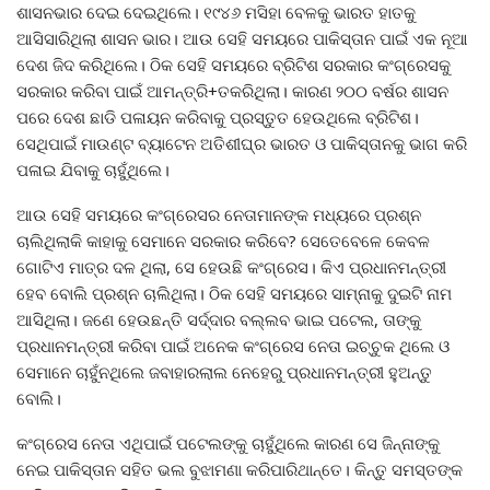
ଶାସନଭାର ଦେଇ ଦେଇଥିଲେ। ୧୯୪୬ ମସିହା ବେଳକୁ ଭାରତ ହାତକୁ
ଆସିସାରିଥିଲା ଶାସନ ଭାର। ଆଉ ସେହି ସମୟରେ ପାକିସ୍ତାନ ପାଇଁ ଏକ ନୂଆ
ଦେଶ ଜିଦ କରିଥିଲେ। ଠିକ ସେହି ସମୟରେ ବ୍ରିଟିଶ ସରକାର କଂଗ୍ରେସକୁ
ସରକାର କରିବା ପାଇଁ ଆମନ୍ତ୍ରି+ତକରିଥିଲା। କାରଣ ୨୦୦ ବର୍ଷର ଶାସନ
ପରେ ଦେଶ ଛାଡି ପଳାୟନ କରିବାକୁ ପ୍ରସ୍ତୁତ ହେଉଥିଲେ ବ୍ରିଟିଶ।
ସେଥିପାଇଁ ମାଉଣ୍ଟ ବ୍ୟାଟେନ ଅତିଶୀଘ୍ର ଭାରତ ଓ ପାକିସ୍ତାନକୁ ଭାଗ କରି
ପଳାଇ ଯିବାକୁ ଚାହୁଁଥିଲେ।
ଆଉ ସେହି ସମୟରେ କଂଗ୍ରେସର ନେତାମାନଙ୍କ ମଧ୍ୟରେ ପ୍ରଶ୍ନ
ଚାଲିଥିଲାକି କାହାକୁ ସେମାନେ ସରକାର କରିବେ? ସେତେବେଳେ କେବଳ
ଗୋଟିଏ ମାତ୍ର ଦଳ ଥିଲା, ସେ ହେଉଛି କଂଗ୍ରେସ। କିଏ ପ୍ରଧାନମନ୍ତ୍ରୀ
ହେବ ବୋଲି ପ୍ରଶ୍ନ ଚାଲିଥିଲା। ଠିକ ସେହି ସମୟରେ ସାମ୍ନାକୁ ଦୁଇଟି ନାମ
ଆସିଥିଲା। ଜଣେ ହେଉଛନ୍ତି ସର୍ଦ୍ଦାର ବଲ୍ଲବ ଭାଇ ପଟେଲ, ତାଙ୍କୁ
ପ୍ରଧାନମନ୍ତ୍ରୀ କରିବା ପାଇଁ ଅନେକ କଂଗ୍ରେସ ନେତା ଇଚ୍ଚୁକ ଥିଲେ ଓ
ସେମାନେ ଚାହୁଁନଥିଲେ ଜବାହାରଲାଲ ନେହେରୁ ପ୍ରଧାନମନ୍ତ୍ରୀ ହୁଅନ୍ତୁ
ବୋଲି।
କଂଗ୍ରେସ ନେତା ଏଥିପାଇଁ ପଟେଲଙ୍କୁ ଚାହୁଁଥିଲେ କାରଣ ସେ ଜିନ୍ନାଙ୍କୁ
ନେଇ ପାକିସ୍ତାନ ସହିତ ଭଲ ବୁଝାମଣା କରିପାରିଥାନ୍ତେ। କିନ୍ତୁ ସମସ୍ତଙ୍କ