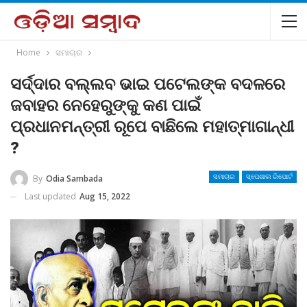
Home
ସମାଚାର
ସର୍ଦ୍ଦାର ବଲ୍ଲବ ଭାଇ ପଟେଲଙ୍କ ବଦଳରେ
ଜବାହର ନେହେରୁଙ୍କୁ କଣ ପାଇଁ
ପ୍ରଧାନମନ୍ତ୍ରୀ ରୂପେ ବାଛିଲେ ମହାତ୍ମାଗାନ୍ଧୀ
?
By
Odia Sambada
ସମାଚାର
ସ୍ପେଶାଲ ରିପୋର୍ଟ
Last updated
Aug 15, 2022