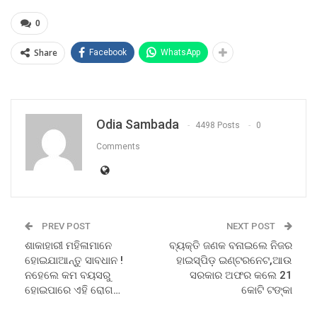
0
Share
Facebook
WhatsApp
Odia Sambada
4498 Posts
0
Comments
PREV POST
NEXT POST
ଶାକାହାରୀ ମହିଳାମାନେ
ବ୍ୟକ୍ତି ଜଣକ ବନାଇଲେ ନିଜର
ହୋଇଯାଆନ୍ତୁ ସାବଧାନ !
ହାଇସ୍ପିଡ଼ ଇଣ୍ଟରନେଟ,ଆଉ
ନହେଲେ କମ ବୟସରୁ
ସରକାର ଅଫର କଲେ 21
ହୋଇପାରେ ଏହି ରୋଗ…
କୋଟି ଟଙ୍କା