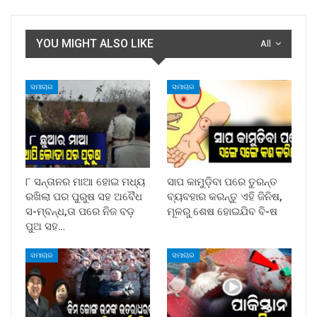
YOU MIGHT ALSO LIKE
All
ସମାଚାର
ସମାଚାର
୮ ସନ୍ତାନର ମାଆ ହୋଇ ମଧ୍ୟ
ସାପ କାମୁଡ଼ିବା ପରେ ତୁରନ୍ତ
ରଖିଲା ପର ପୁରୁଷ ସହ ଅବୈଧ
ବ୍ୟବହାର କରନ୍ତୁ ଏହି ଜିନିଷ,
ସ-ମ୍ବନ୍ଧ,ତା ପରେ ନିଜ ବଡ଼
ମୂଳରୁ ଶେଷ ହୋଇଯିବ ବି-ଷ
ପୁଅ ସହ…
ସମାଚାର
ସମାଚାର