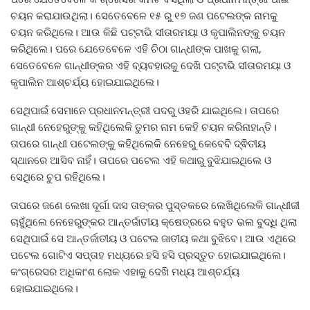
ଚୟନ କରାଯାଉଥିଲା। ସେତେବେଳେ ୧୫ ରୁ ୧୭ ଜଣ ପଟେଲଙ୍କ ନାମକୁ
ଚୟନ କରିଥିଲେ। ଆଉ କିଛି ପଟ୍ଟାଭି ସୀତାରମୟା ଓ କୃପାଲିନଙ୍କୁ ଚୟନ
କରିଥିଲେ। ପରେ ଯେତେବେଳେ ଏହି ଚିଠା ଗାନ୍ଧୀଙ୍କ ପାଖକୁ ଗଲା,
ସେତେବେଳେ ଗାନ୍ଧୀଙ୍କର ଏହି ବ୍ୟବହାରକୁ ଦେଖି ପଟ୍ଟାଭି ସୀତାରମୟା ଓ
କୃପାଲିନ ଆଶ୍ଚର୍ଯ୍ୟ ହୋଇଯାଇଥିଲେ।
ସେଥିପାଇଁ ସେମାନେ ପ୍ରଧାନମନ୍ତ୍ରୀ ପଦରୁ ଓହରି ଯାଇଥିଲେ। ତାପରେ
ଗାନ୍ଧୀ ନେହେରୁଙ୍କୁ କହିଥିଲେକି ତୁମର ନାମ କେହି ଚୟନ କରିନାହାନ୍ତି।
ତାପରେ ଗାନ୍ଧୀ ପଟେଲଙ୍କୁ କହିଥିଲେକି ନେହେରୁ କେବେବି ଦ୍ଵିତୀୟ
ସ୍ଥାନରେ ଆସିବ ନାହିଁ। ତାପରେ ପଟେଲ ଏହି କଥାରୁ ବୁଝିଯାଇଥିଲେ ଓ
ସେଥିରେ ଚୁପ ରହିଥିଲେ।
ତାପରେ ଜଣେ ଲେଖା ଦୂର୍ଗା ଦାସ ତାଙ୍କର ପୁସ୍ତକରେ ଲେଖିଥିଲେକି ଗାନ୍ଧୀଜୀ
ଚାହୁଁଥିଲେ ନେହେରୁଙ୍କର ଆନ୍ତର୍ଜାତୀୟ କ୍ଷେତ୍ରରେ ବହୁତ ଭଲ ବୁଦ୍ଧି ଥିଲା
ସେଥିପାଇଁ ସେ ଆନ୍ତର୍ଜାତୀୟ ଓ ପଟେଲ ଜାତୀୟ କଥା ବୁଝିବେ। ଆଉ ଏଥିରେ
ପଟେଲ ଗୋଟିଏ ସପ୍ତାହ ମଧ୍ୟରେ ହସି ହସି ପ୍ରସ୍ତୁତ ହୋଇଯାଇଥିଲେ।
କଂଗ୍ରେସର ଅଧିକାଂଶ ଲୋକ ଏହାକୁ ଦେଖି ମଧ୍ୟ ଆଶ୍ଚର୍ଯ୍ୟ
ହୋଇଯାଇଥିଲେ।