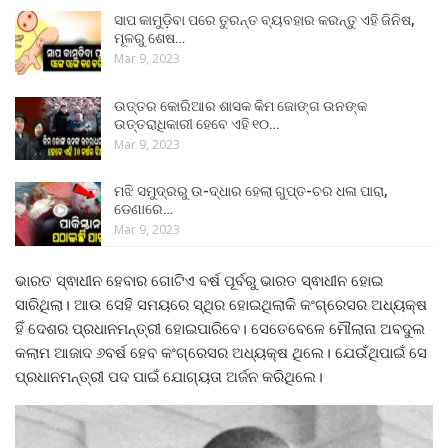
ସାପ କାମୁଡ଼ିବା ପରେ ତୁରନ୍ତ ବ୍ୟବହାର କରନ୍ତୁ ଏହି ଜିନିଷ,
ମୂଳରୁ ଶେଷ…
Mar 9, 2023
ଉତ୍ତର କୋରିଆର ଶାସକ କିମ ଜୋଙ୍ଗ ଉନଙ୍କ
ଉତ୍ତରାଧିକାରୀ ହେବେ ଏହି ୧୦…
Mar 9, 2023
ମଝି ସମୁଦ୍ରରୁ ଉ-ଦ୍ଧାର ହେଲା ଗୁପ୍ତ-ଚର ଧଳା ପାରା,
ଡେଣାରେ…
Mar 9, 2023
ଭାରତ ସ୍ଵାଧୀନ ହେବାର ଗୋଟିଏ ବର୍ଷ ପୂର୍ବରୁ ଭାରତ ସ୍ଵାଧୀନ ହୋଇ
ସାରିଥିଲା। ଆଉ ସେହି ସମୟରେ ସ୍ଥିର ହୋଇଥିଲାକି କଂଗ୍ରେସର ଅଧ୍ୟକ୍ଷ
ହିଁ ଦେଶର ପ୍ରଧାନମନ୍ତ୍ରୀ ହୋଇପାରିବେ। ସେତେବେଳେ ମୌଲାନା ଅବଦୁଲ
କଲାମ ଆଜାଦ ୬ବର୍ଷ ହେବ କଂଗ୍ରେସର ଅଧ୍ୟକ୍ଷ ଥିଲେ। ଯେଉଁଥିପାଇଁ ସେ
ପ୍ରଧାନମନ୍ତ୍ରୀ ପଦ ପାଇଁ ଯୋଗ୍ୟତା ଅର୍ଜନ କରିଥିଲେ।