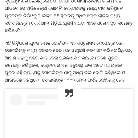
କ୍ୟାପ୍ସନରେ ଲେଖିଥିଲେ ଯେ, ମୈୟା ଯଶୋଦା(ଦ୍ଵିତୀୟ ଭାଗ)। ଏହି
ଗୀତରେ ସେ ଅଭିନେତ୍ରୀ ସୋନାଲି ବେନ୍ଦ୍ରଙ୍କୁ ମଧ୍ୟ ଟାଗ କରିଥିଲେ।
ଯୁବକଙ୍କ ଭିଡ଼ିଓକୁ 2 ଲକ୍ଷ 58 ହଜାରରୁ ଅଧିକ ଲୋକ ଲାଇକ ମଧ୍ୟ
କରିସାରିଛନ୍ତି। ସୋସିଆଲ ମିଡ଼ିଆ ୟୁଜର୍ସ ମଧ୍ୟ ଏହାଉପରେ ବହୁତ କମେଣ୍ଟ
କରିଛନ୍ତି।
ଏହି ଭିଡ଼ିଓରେ ଯୁବଜ ଜଣକ ଯେଉଁଭଳି ଏକ୍ସପ୍ରେସନ ଦେଉଛନ୍ତି ତାହା
ସୋନାଲିଙ୍କୁ ମଧ୍ୟ ଟକ୍କର ଦେବ। ଜଣେ ୟୁଜର୍ସ କମେଣ୍ଟ କରି ଲେଖିଥିଲେ,
ଆପଣ ଏହାକୁ ନିଜର ଭାବ ଦେଇ ପ୍ରକାଶିତ କରିଛନ୍ତି। ଜଣେ ୟୁଜର
କମେଣ୍ଟ କରିଥିଲେ, ବାସ୍ତବରେ ଏହା ସବୁଠାରୁ ଭଲ ଅଟେ। ଆଉଜଣେ
ୟୁଜର ଏହି ଡ଼୍ୟାନ୍ସକୁ ସୋନାଲିଙ୍କ ଠାରୁ ମଧ୍ୟ ଭଲ ବୋଲି କହିଥିଲେ ଓ
ଆଉଜଣେ କହିଥିଲେ, ସୋନାଲିଙ୍କୁ ତାଙ୍କ ମେଲ ଭର୍ସନ ଦେଖିବାକୁ ହେବ।