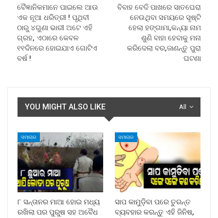
ବୈଜ୍ଞାନିକମାନେ ପାଇଲେ ଆଉ
ବିବାହ ବେଦି ପାଖରେ ସାତଘେରା
ଏକ ନୂଆ ଧରିତ୍ରୀ ! ପୃଥିବୀ
ନେଉଥିବା ସମୟରେ ସୃଷ୍ଟି
ଠାରୁ ୪ଗୁଣା ଭାରୀ ଅଟେ ଏହି
ହେଲା ହଙ୍ଗାମା,କନ୍ୟା ନାମ
ଗ୍ରହ, ଏଠାରେ କେବଳ
ଶୁଣି ବାହା ହେବାକୁ ମନା
୧୧ଦିନରେ ହୋଇଯାଏ ଗୋଟିଏ
କରିଦେଲା ବର,ଜାଣନ୍ତୁ ପୁରା
ବର୍ଷ !
ଘଟଣା
YOU MIGHT ALSO LIKE
All
ସମାଚାର
ସମାଚାର
୮ ସନ୍ତାନର ମାଆ ହୋଇ ମଧ୍ୟ
ସାପ କାମୁଡ଼ିବା ପରେ ତୁରନ୍ତ
ରଖିଲା ପର ପୁରୁଷ ସହ ଅବୈଧ
ବ୍ୟବହାର କରନ୍ତୁ ଏହି ଜିନିଷ,