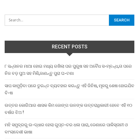
RECENT POSTS
୮ ସନ୍ତାନର ମାଆ ହୋଇ ମଧ୍ୟ ରଖିଲା ପର ପୁରୁଷ ସହ ଅବୈଧ ସ-ମ୍ବନ୍ଧ,ତା ପରେ
ନିଜ ବଡ଼ ପୁଅ ସହ ମିଶି,ଜାଣନ୍ତୁ ପୁରା ଘ-ଟଣା
ସାପ କାମୁଡ଼ିବା ପରେ ତୁରନ୍ତ ବ୍ୟବହାର କରନ୍ତୁ ଏହି ଜିନିଷ, ମୂଳରୁ ଶେଷ ହୋଇଯିବ
ବି-ଷ
ଉତ୍ତର କୋରିଆର ଶାସକ କିମ ଜୋଙ୍ଗ ଉନଙ୍କ ଉତ୍ତରାଧିକାରୀ ହେବେ ଏହି ୧୦
ବର୍ଷର ଝିଅ !
ମଝି ସମୁଦ୍ରରୁ ଉ-ଦ୍ଧାର ହେଲା ଗୁପ୍ତ-ଚର ଧଳା ପାରା, ଡେଣାରେ ପାକିସ୍ତାନୀ ଓ
ବାଂଲାଦେଶୀ ଭାଷା