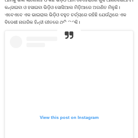
କନ୍ଦାଇବା ଓ ହସାଇବା ଭିଡ଼ିଓ ସୋସିଆଲ ମିଡ଼ିଆରେ ଅଗଣିତ ମିଳୁଛି।
ଏବେଏବେ ଏକ ଭାଇରାଲ ଭିଡ଼ିଓ ବହୁତ ଚର୍ଚ୍ଚାରେ ରହିଛି ଯେଉଁଥିରେ ଏକ
ବିଦେଶୀ ନାଗରିକ ହିନ୍ଦୀ ଗୀତରେ ଥରି ଉଠୁଛି।
View this post on Instagram