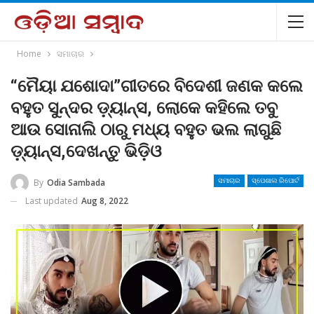
Home
ସମାଚାର
“ମୈୟା ଯଶୋଦା”ଗୀତରେ ବିଦେଶୀ ଜଣକ କଲେ
ବହୁତ ସୁନ୍ଦର ଡ଼୍ୟାନ୍ସ, ଲୋକେ କହିଲେ ତବୁ
ଆଉ ସୋନାଲି ଠାରୁ ମଧ୍ୟ ବହୁତ ଭଲ ଲାଗୁଛି
ଡ଼୍ୟାନ୍ସ,ଦେଖନ୍ତୁ ଭିଡ଼ିଓ
By
Odia Sambada
ସମାଚାର
ସ୍ପେଶାଲ ରିପୋର୍ଟ
Last updated
Aug 8, 2022