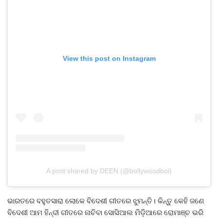
View this post on Instagram
A post shared by DEEN (@bollywoodboi)
ଭାରତରେ ବହୁତସାରା ଲୋକେ ବିଦେଶୀ ଗୀତରେ ଝୁମନ୍ତି। କିନ୍ତୁ କେହି ଜଣେ
ବିଦେଶୀ ଆମ ହିନ୍ଦୀ ଗୀତରେ ନାଚିବା ସୋସିଆଲ ମିଡ଼ିଆରେ ରୋମାଞ୍ଚ ଭରି