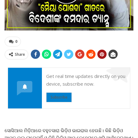
0
Share
Get real time updates directly on you
device, subscribe now.
Subscribe
ସୋସିଆଲ ମିଡ଼ିଆରେ ବହୁତସାରା ଭିଡ଼ିଓ ଭାଇରାଲ ହେଉଛି। କିଛି ଭିଡ଼ିଓ
ଆମକୁ ଭଲ ଲାଗେନାହିଁ ଓ କିଛି ଭିଡ଼ିଓ ଆମ ଚେହେରାରେ ଖୁସି ଆଣିଦେଇଥାଏ।