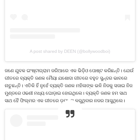
A post shared by DEEN (@bollywoodboi)
ଜଣେ ଯୁବକ ଇଂଷ୍ଟାଗ୍ରାମ ଜରିଆରେ ଏକ ଭିଡ଼ିଓ ପୋଷ୍ଟ କରିଛନ୍ତି। ଯେଉଁ
ଗୀତରେ ବ୍ୟକ୍ତି ଜଣକ ମୈୟା ଯଶୋଦା ଗୀତରେ ବହୁତ ସୁନ୍ଦର ଭାବରେ
ନାଚୁଛନ୍ତି। ଏତିକି ହିଁ ନୁହେଁ ବ୍ୟକ୍ତି ଜଣକ ମହିଳାଙ୍କ ଭଳି ନିଜକୁ ସଜାଇ ନିଜ
ମୁଣ୍ଡରେ ଓଢଣୀ ମଧ୍ୟ ଘୋଡ଼ାଇ ହୋଇଥିଲେ। ବ୍ୟକ୍ତି ଜଣକ ହମ ସାଥ
ସାଥ ହୈ ଫିଲ୍ମର ଏକ ଗୀତରେ ଡ଼୍ୟାନ୍ସ କରୁଥିବାର ନଜର ଆସୁଥିଲେ।