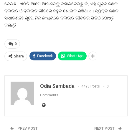
ଦେଉଛି। ଏମିତି ଆମେ ଆପଣଙ୍କୁ ଜଣାଇଦେଉଛୁ କି, ଏହି ଯୁବକ ଜଣକ
ବଲିଉଡ ଓ ବଲିଉଡ ଗୀତରେ ବହୁତ ଶୋଉକ ରଖିଥାଏ। ବ୍ୟକ୍ତି ଜଣକ
ସାଧାରଣତଃ ରୂପେ ନିଜ ଇଂଷ୍ଟାରେ ବଲିଉଡ ଗୀତରର ଭିଡ଼ିଓ ପୋଷ୍ଟ
କରନ୍ତି।
0
Share
Facebook
WhatsApp
Odia Sambada
4498 Posts
0
Comments
PREV POST
NEXT POST