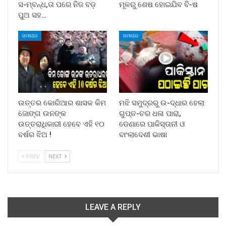
ସ-ମ୍ବନ୍ଧ,ତା ପରେ ନିଜ ବଡ଼
ମୂଳରୁ ଶେଷ ହୋଇଯିବ ବି-ଷ
ପୁଅ ସହ…
ସମାଚାର
ସମାଚାର
ଉତ୍ତର କୋରିଆର ଶାସକ କିମ
ମଝି ସମୁଦ୍ରରୁ ଉ-ଦ୍ଧାର ହେଲା
ଜୋଙ୍ଗ ଉନଙ୍କ
ଗୁପ୍ତ-ଚର ଧଳା ପାରା,
ଉତ୍ତରାଧିକାରୀ ହେବେ ଏହି ୧୦
ଡେଣାରେ ପାକିସ୍ତାନୀ ଓ
ବର୍ଷର ଝିଅ !
ବାଂଲାଦେଶୀ ଭାଷା
PREV
NEXT
LEAVE A REPLY