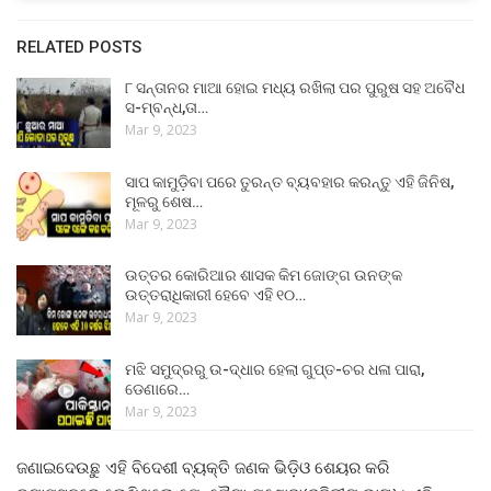
RELATED POSTS
୮ ସନ୍ତାନର ମାଆ ହୋଇ ମଧ୍ୟ ରଖିଲା ପର ପୁରୁଷ ସହ ଅବୈଧ
ସ-ମ୍ବନ୍ଧ,ତା…
Mar 9, 2023
ସାପ କାମୁଡ଼ିବା ପରେ ତୁରନ୍ତ ବ୍ୟବହାର କରନ୍ତୁ ଏହି ଜିନିଷ,
ମୂଳରୁ ଶେଷ…
Mar 9, 2023
ଉତ୍ତର କୋରିଆର ଶାସକ କିମ ଜୋଙ୍ଗ ଉନଙ୍କ
ଉତ୍ତରାଧିକାରୀ ହେବେ ଏହି ୧୦…
Mar 9, 2023
ମଝି ସମୁଦ୍ରରୁ ଉ-ଦ୍ଧାର ହେଲା ଗୁପ୍ତ-ଚର ଧଳା ପାରା,
ଡେଣାରେ…
Mar 9, 2023
ଜଣାଇଦେଉଛୁ ଏହି ବିଦେଶୀ ବ୍ୟକ୍ତି ଜଣକ ଭିଡ଼ିଓ ଶେୟର କରି