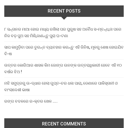
RECENT POSTS
୮ ସନ୍ତାନର ମାଆ ହୋଇ ମଧ୍ୟ ରଖିଲା ପର ପୁରୁଷ ସହ ଅବୈଧ ସ-ମ୍ବନ୍ଧ,ତା ପରେ
ନିଜ ବଡ଼ ପୁଅ ସହ ମିଶି,ଜାଣନ୍ତୁ ପୁରା ଘ-ଟଣା
ସାପ କାମୁଡ଼ିବା ପରେ ତୁରନ୍ତ ବ୍ୟବହାର କରନ୍ତୁ ଏହି ଜିନିଷ, ମୂଳରୁ ଶେଷ ହୋଇଯିବ
ବି-ଷ
ଉତ୍ତର କୋରିଆର ଶାସକ କିମ ଜୋଙ୍ଗ ଉନଙ୍କ ଉତ୍ତରାଧିକାରୀ ହେବେ ଏହି ୧୦
ବର୍ଷର ଝିଅ !
ମଝି ସମୁଦ୍ରରୁ ଉ-ଦ୍ଧାର ହେଲା ଗୁପ୍ତ-ଚର ଧଳା ପାରା, ଡେଣାରେ ପାକିସ୍ତାନୀ ଓ
ବାଂଲାଦେଶୀ ଭାଷା
ରଙ୍ଗ ବଦଳରେ ର-କ୍ତର ଖେଳ …..
RECENT COMMENTS