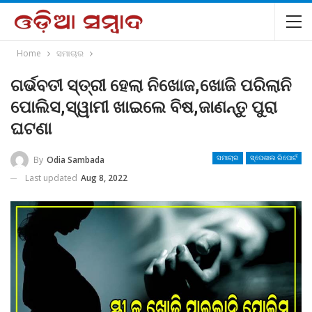
Home
ସମାଚାର
ଗର୍ଭବତୀ ସ୍ତ୍ରୀ ହେଲା ନିଖୋଜ,ଖୋଜି ପରିଲାନି
ପୋଲିସ,ସ୍ୱାମୀ ଖାଇଲେ ବିଷ,ଜାଣନ୍ତୁ ପୁରା
ଘଟଣା
By
Odia Sambada
ସମାଚାର
ସ୍ପେଶାଲ ରିପୋର୍ଟ
Last updated
Aug 8, 2022