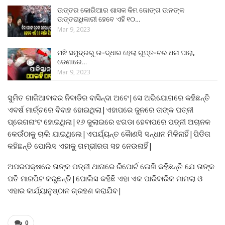
ଉତ୍ତର କୋରିଆର ଶାସକ କିମ ଜୋଙ୍ଗ ଉନଙ୍କ
ଉତ୍ତରାଧିକାରୀ ହେବେ ଏହି ୧୦…
Mar 9, 2023
ମଝି ସମୁଦ୍ରରୁ ଉ-ଦ୍ଧାର ହେଲା ଗୁପ୍ତ-ଚର ଧଳା ପାରା,
ଡେଣାରେ…
Mar 9, 2023
ସୁମିତ ଗାଜିଆବାଦର ନିବାଡିର ବାସିନ୍ଦା ଅଟେ|ସେ ଅଭିଯୋଗରେ କହିଛନ୍ତି
ଏବର୍ଷ ମାର୍ଚ୍ଚରେ ବିବାହ ହୋଇଥିଲା|ଏହାପରେ ଜୁନରେ ତାଙ୍କ ପତ୍ନୀ
ପ୍ରେଗନାଂଟ ହୋଇଥିଲା|୧୬ ଜୁଲାଇରେ ଝଗଡା ହେବାପରେ ପତ୍ନୀ ଅଚାନକ
କେଉଁଠାକୁ ଚାଲି ଯାଇଥିଲେ|ଏପର୍ଯ୍ୟନ୍ତ କୋୖଣସି ସନ୍ଧାନ ମିଳିନାହିଁ|ପିଡିତା
କହିଛନ୍ତି ପୋଲିସ ଏହାକୁ ଗମ୍ଭୀରତା ସହ ନେଉନାହିଁ|
ଅପରପକ୍ଷରେ ତାଙ୍କ ପତ୍ନୀ ଥାନାରେ ରିପୋର୍ଟ ଲେଖି କହିଛନ୍ତି ଯେ ତାଙ୍କ
ପତି ମାରପିଟ କରୁଛନ୍ତି|ପୋଲିସ କହିଛି ଏହା ଏକ ପାରିବାରିକ ମାମଲା ଓ
ଏହାର କାର୍ଯ୍ୟାନୁଷ୍ଠାନ ଗ୍ରହଣ କରାଯିବ|
0