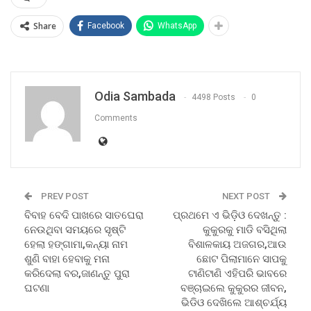
Share
Facebook
WhatsApp
Odia Sambada
4498 Posts
0
Comments
PREV POST
NEXT POST
ବିବାହ ବେଦି ପାଖରେ ସାତଘେରା
ପ୍ରଥମେ ଏ ଭିଡ଼ିଓ ଦେଖନ୍ତୁ :
ନେଉଥିବା ସମୟରେ ସୃଷ୍ଟି
କୁକୁରକୁ ମାଡି ବସିଥିଲା
ହେଲା ହଙ୍ଗାମା,କନ୍ୟା ନାମ
ବିଶାଳକାୟ ଅଜଗର,ଆଉ
ଶୁଣି ବାହା ହେବାକୁ ମନା
ଛୋଟ ପିଲାମାନେ ସାପକୁ
କରିଦେଲା ବର,ଜାଣନ୍ତୁ ପୁରା
ଟାଣିଟାଣି ଏହିପରି ଭାବରେ
ଘଟଣା
ବଞ୍ଚାଇଲେ କୁକୁରର ଜୀବନ,
ଭିଡିଓ ଦେଖିଲେ ଆଶ୍ଚର୍ଯ୍ୟ