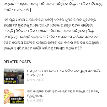
ପତ୍ନୀର ଅପହରଣ ମାମଲା ପତି ଦାଖଲ କରିଥିଲେ କିନ୍ତୁ ପୋଲିସ ମହିଳାଙ୍କୁ
ଖୋଜି ପାଇଲେ ନାହିଁ|
ଏହି ପୂରା ମାମଲା ଗାଜିଆବାଦର ଅଟେ|ଏଠାରେ ସୁମିତ ନାମକ ଯୁବକଙ୍କ
ପତ୍ନୀ ୧୬ ଜୁଲାଇରୁ ଗାଏବ ଅଛନ୍ତି|ତାଙ୍କ ଅପହୃତ ପତ୍ନୀ ଗର୍ଭବତୀ
ଅଟନ୍ତି|ପିଡିତ ପୋଲିସ ପାଖରେ ଅଭିଯୋଗ ଦାଖଲ କରିଥିଲେ|କିନ୍ତୁ
ଏପର୍ଯ୍ୟନ୍ତ କୋୖଣସି ସଫଳତା ନ ମିଳିବା ଫଳରେ ସେ ରବିବାର ସକାଳ ୧୧
ଟାରେ ପୋଲିସ ଅଫିସର ପାଖରେ ପହଞ୍ଚି ଶିଶି ବାହାର କରି ବିଷ ପିଇଥିଲେ|
ତୁରନ୍ତ ହସ୍ପିଟାଲରେ ଭର୍ତ୍ତି କରିବାରୁ ଅବସ୍ଥା ସ୍ଥିର ରହିଛି|
RELATED POSTS
୮ ସନ୍ତାନର ମାଆ ହୋଇ ମଧ୍ୟ ରଖିଲା ପର ପୁରୁଷ ସହ ଅବୈଧ
ସ-ମ୍ବନ୍ଧ,ତା…
Mar 9, 2023
ସାପ କାମୁଡ଼ିବା ପରେ ତୁରନ୍ତ ବ୍ୟବହାର କରନ୍ତୁ ଏହି ଜିନିଷ,
ମୂଳରୁ ଶେଷ…
Mar 9, 2023