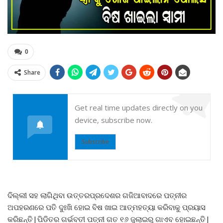
0
Share
Get real time updates directly on you
device, subscribe now.
Subscribe
ଦିଲ୍ଲୀ ସହ ଲାଗିଥିବା ଉତ୍ତରପ୍ରଦେଶର ଗଜିଆବାଦରେ ପତ୍ନୀର
ଅପହରଣରେ ପତି ଦୁଃଖି ହୋଇ ବିଷ ଖାଇ ଆତ୍ମହତ୍ୟା କରିବାକୁ ପ୍ରୟାସ
କରିଛନ୍ତି|ପିଡିତର ଗର୍ଭବତୀ ପତ୍ନୀ ଗତ ୧୬ ଜୁଲାଇରୁ ଗାଏବ ହୋଇଛନ୍ତି|