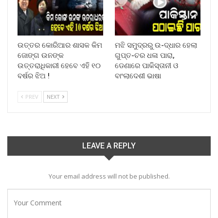
ଉତ୍ତର କୋରିଆର ଶାସକ କିମ
ମଝି ସମୁଦ୍ରରୁ ଉ-ଦ୍ଧାର ହେଲା
ଜୋଙ୍ଗ ଉନଙ୍କ
ଗୁପ୍ତ-ଚର ଧଳା ପାରା,
ଉତ୍ତରାଧିକାରୀ ହେବେ ଏହି ୧୦
ଡେଣାରେ ପାକିସ୍ତାନୀ ଓ
ବର୍ଷର ଝିଅ !
ବାଂଲାଦେଶୀ ଭାଷା
PREV
NEXT
LEAVE A REPLY
Your email address will not be published.