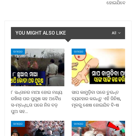
ହୋଇଯିବେ
YOU MIGHT ALSO LIKE
All
ସମାଚାର
ସମାଚାର
୮ ସନ୍ତାନର ମାଆ ହୋଇ ମଧ୍ୟ
ସାପ କାମୁଡ଼ିବା ପରେ ତୁରନ୍ତ
ରଖିଲା ପର ପୁରୁଷ ସହ ଅବୈଧ
ବ୍ୟବହାର କରନ୍ତୁ ଏହି ଜିନିଷ,
ସ-ମ୍ବନ୍ଧ,ତା ପରେ ନିଜ ବଡ଼
ମୂଳରୁ ଶେଷ ହୋଇଯିବ ବି-ଷ
ପୁଅ ସହ…
ସମାଚାର
ସମାଚାର