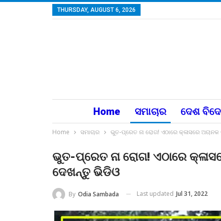
THURSDAY, AUGUST 6, 2026
Home
ସମାଚାର
ଦେଶ ବିଦ
Home
ସମାଚାର
ଭୁତ-ପ୍ରେତ ନା ରୋଗ! ଏଠାରେ କ୍ଳାସରେ ଅଚାନକ ଚି
ଭୁତ-ପ୍ରେତ ନା ରୋଗ! ଏଠାରେ କ୍ଳାସର
ଦେଖନ୍ତୁ ଭିଡିଓ
Last updated
Jul 31, 2022
By
Odia Sambada