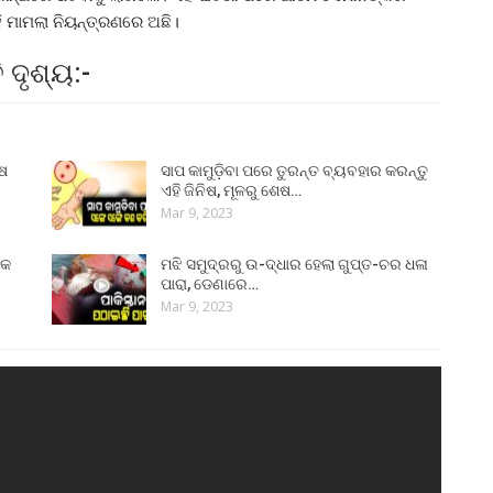
ହି ମାମଲା ନିୟନ୍ତ୍ରଣରେ ଅଛି।
ଦୃଶ୍ୟ:-
ୁଷ
ସାପ କାମୁଡ଼ିବା ପରେ ତୁରନ୍ତ ବ୍ୟବହାର କରନ୍ତୁ
ଏହି ଜିନିଷ, ମୂଳରୁ ଶେଷ…
Mar 9, 2023
୍କ
ମଝି ସମୁଦ୍ରରୁ ଉ-ଦ୍ଧାର ହେଲା ଗୁପ୍ତ-ଚର ଧଳା
ପାରା, ଡେଣାରେ…
Mar 9, 2023