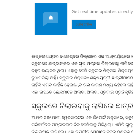
Get real time updates directl
Subscribe
ଉତ୍ତରାଖଣ୍ଡର ବାଗେଶ୍ଵର ଜିଲ୍ଲାରେ ଏକ ଆଶ୍ଚର୍ଯ୍ୟକର ମ
ସ୍କୁଲରେ ଛାତ୍ରୀଙ୍କର ଏକ ଗୃପ ଅଚାନକ ଚିଲାଇବାକୁ ଲାଗିଲେ। 
ବହୁତ ଭୟାନକ ଥିଲା। ଏହାକୁ ଦେଖି ସ୍କୁଲର ଶିକ୍ଷକ-ଶିକ୍ଷୟତ୍
ବୁଝାପଡିଲା ନାହିଁ। ସ୍କୁଲର ଶିକ୍ଷକ=ଶିକ୍ଷୟତ୍ରୀ ଛାତ୍ରୀମାନ
ନାହିଁକି ଏମିତି କାହିଁକି ହେଉଛନ୍ତି ତାର କାରଣ ମଧ୍ୟ କହିଲେ
ଏହା ଉପରେ ଲୋକମାନେ ଅଲଗା ଅଲଗା ପ୍ରକାର ପ୍ରତିକ୍ରିୟ
ସ୍କୁଲରେ ଚିଲାଇବାକୁ ଲାଗିଲେ ଛାତ୍ରୀ
ଆମର ସହଯୋଗୀ ୱେବସାଇଟର ଏକ ରିପୋର୍ଟ ଅନୁସାରେ, ସ୍କୁଲ
ପରିବର୍ତ୍ତନ ମଙ୍ଗଳବାର ଦିନ ଦେଖିବାକୁ ମିଳିଥିଲା। ଏମିତି ଗ
ଚିଲାଇବାକୁ ଲାଗିଲେ। ଏହା ବ୍ଯତୀତ ସେମାନେ ନିଜର ମୁଣ୍ଡକୁ