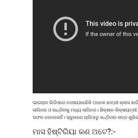
ଭାଇରାଳ ଭିଡିଓରେ ଦେଖାଯାଉଛିକି ଅନେକ ଛାତ୍ରୀ କ୍ଳାସ ଛା
ଲାଗିଲେ ଓ କାନ୍ଦିବାକୁ ମଧ୍ୟ ଲାଗିଲେ। ଶିକ୍ଷକ-ଶିକ୍ଷୟତ୍ରୀ
ସଫଳ ହେଲେନାହିଁ। ସ୍କୁଲରେ ଚାରିଆଡୁ କନ୍ଦିବାର ଶବ୍ଦ ଶୁଭିବା
ମାସ ହିଷ୍ଟିରିୟା କଣ ଅଟେ?:-