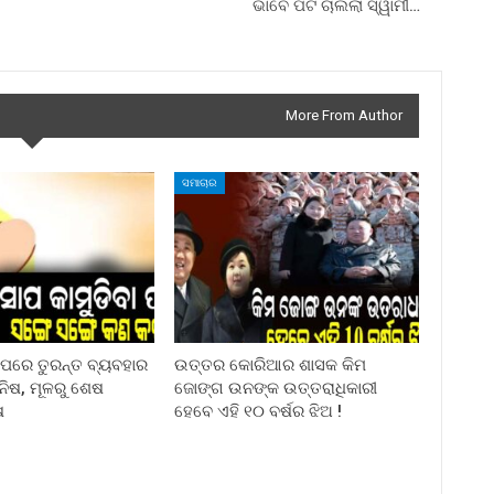
ଭାବେ ପିଟି ଚାଲିଲା ସ୍ୱାମୀ…
More From Author
ସମାଚାର
ା ପରେ ତୁରନ୍ତ ବ୍ୟବହାର
ଉତ୍ତର କୋରିଆର ଶାସକ କିମ
ିନିଷ, ମୂଳରୁ ଶେଷ
ଜୋଙ୍ଗ ଉନଙ୍କ ଉତ୍ତରାଧିକାରୀ
ଷ
ହେବେ ଏହି ୧୦ ବର୍ଷର ଝିଅ !