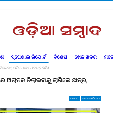
େଶ
ସ୍ପେଶାଲ ରିପୋର୍ଟ
ବିଶେଷ
ଖେଳ ଖବର
ମନୋ
ଲାଇବାକୁ ଲାଗିଲେ ଛାତ୍ର, ଦେଖନ୍ତୁ ଭିଡିଓ
େ ଅଚାନକ ଚିଲାଇବାକୁ ଲାଗିଲେ ଛାତ୍ର,
ସମାଚାର
ସ୍ପେଶାଲ ରିପୋର୍ଟ