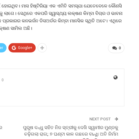
ପାଇଁ ହୋଇଥିବ। ମାସ ହିଷ୍ଟିରିୟା ଏକ ଏମିତି ସମସ୍ଯା ଯେତେବେଳେ କୌଣସି
 ଲାଗେ। ସେଥିରେ ଏକପରି ସ୍ୱାସ୍ଥ୍ୟ ଲକ୍ଷଣ କିମ୍ବା ବିଚାର ଓ ଭାବନା
ଏକ ପ୍ରକାରର କନଭର୍ଜନ ଡିସଅର୍ଡର କିମ୍ବା ମାନସିକ ସ୍ଥିତି ଅଟେ। ଏଥିରେ
ଲକ୍ଷଣ ସାମିଲ ଅଛି।
er
Google+
0
0
NEXT POST
ରେ
ପୁରୁଷ ବନ୍ଧୁ ସହିତ ନିଜ ସ୍ତ୍ରୀକୁ ଦେଖି ସ୍ୱାମୀର ମୁଣ୍ଡକୁ
ଚଢ଼ିଗଲା ରାଗ; ୭ ଘଣ୍ଟା କାଳ ଗଛରେ ବାନ୍ଧି ଅତି ନିର୍ମମ