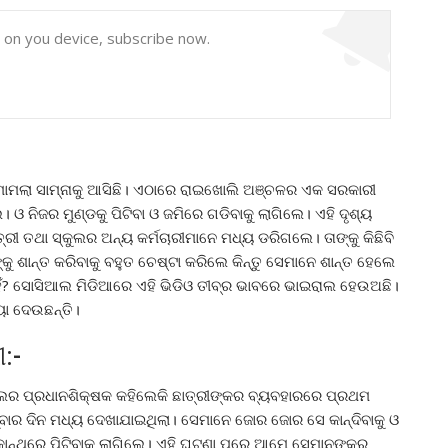
y on you device, subscribe now.
ାମଲା ସାମ୍ନାକୁ ଆସିଛି। ଏଠାରେ ରାଇଖୋଲି ଅଞ୍ଚଳର ଏକ ସରକାରୀ
ଓ ନିଜର ମୁଣ୍ଡକୁ ପିଟିବା ଓ ଜମିରେ ଗଡିବାକୁ ଲାଗିଲେ। ଏହି ଦୃଶ୍ୟ
ରୀ ତଥା ସ୍କୁଲର ଅନ୍ୟ କର୍ମଚାରୀମାନେ ମଧ୍ୟ ଡରିଗଲେ। ତାଙ୍କୁ କିଛିବି
ଙ୍କୁ ଶାନ୍ତ କରିବାକୁ ବହୁତ ଚେଷ୍ଟା କରିଲେ କିନ୍ତୁ ସେମାନେ ଶାନ୍ତ ହେଲେ
 ନାହିଁ? ସୋସିଆଲ ମିଡିଆରେ ଏହି ଭିଡିଓ ତୀବ୍ର ଭାବରେ ଭାଇରାଲ ହେଉଅଛି।
ା ଦେଉଛନ୍ତି।
:-
ର ପ୍ରଧାନଶିକ୍ଷକ କହିଲେକି ଛାତ୍ରୀଙ୍କର ବ୍ୟବହାରରେ ପ୍ରଥମ
ୁରୁବାର ଦିନ ମଧ୍ୟ ଦେଖାଯାଇଥିଲା। ସେମାନେ ଜୋର ଜୋର ସେ କାନ୍ଦିବାକୁ ଓ
 କାନ୍ଥରେ ପିଟିବାକୁ ଲାଗିଲେ। ଏହି ଘଟଣା ପରେ ଆମେ ସେମାନଙ୍କର