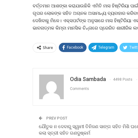
ବର୍ତ୍ତମାନ ଆଶଙ୍କା କରାଯାଉଛିକି ଏମିତି ମାସ ହିଷ୍ଟିରିୟା 
ଗୃପର ଲୋକଙ୍କ ସହିତ ଅଚାନକ ଅସାମାନ୍ୟ ବ୍ୟବାହାର କରିବାକୁ
ଦେଖିବାକୁ ମିଳେ। ଏକ୍ସପର୍ଟଙ୍କ ଅନୁସାରେ ମାସ ହିଷ୍ଟିରିୟା 
ଭାବନାତ୍ମକ କିମ୍ବା ମାନସିକ ଚିନ୍ତାରେ ପ୍ରେରିତ ଶାରୀରିକ 
Share
Facebook
Telegram
Twitt
Odia Sambada
4498 Posts
Comments
PREV POST
ଯୌତୁକ ନ ଦେବାରୁ ସ୍ୱାମୀ ତିନିଜଣ ସାଙ୍ଗ ସହିତ ମିଶି ଘ
କଲା ସ୍ତ୍ରୀ ସହିତ ଗଣଦୁଷ୍କର୍ମ