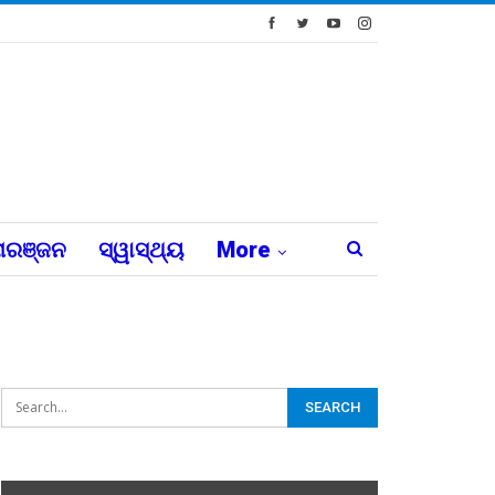
ରଞ୍ଜନ
ସ୍ୱାସ୍ଥ୍ୟ
More