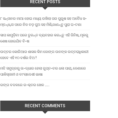
RECENT POSTS
୮ ସନ୍ତାନର ମାଆ ହୋଇ ମଧ୍ୟ ରଖିଲା ପର ପୁରୁଷ ସହ ଅବୈଧ ସ-
ମ୍ବନ୍ଧ,ତା ପରେ ନିଜ ବଡ଼ ପୁଅ ସହ ମିଶି,ଜାଣନ୍ତୁ ପୁରା ଘ-ଟଣା
ସାପ କାମୁଡ଼ିବା ପରେ ତୁରନ୍ତ ବ୍ୟବହାର କରନ୍ତୁ ଏହି ଜିନିଷ, ମୂଳରୁ
ଶେଷ ହୋଇଯିବ ବି-ଷ
ଉତ୍ତର କୋରିଆର ଶାସକ କିମ ଜୋଙ୍ଗ ଉନଙ୍କ ଉତ୍ତରାଧିକାରୀ
ହେବେ ଏହି ୧୦ ବର୍ଷର ଝିଅ !
ମଝି ସମୁଦ୍ରରୁ ଉ-ଦ୍ଧାର ହେଲା ଗୁପ୍ତ-ଚର ଧଳା ପାରା, ଡେଣାରେ
ପାକିସ୍ତାନୀ ଓ ବାଂଲାଦେଶୀ ଭାଷା
ରଙ୍ଗ ବଦଳରେ ର-କ୍ତର ଖେଳ …..
RECENT COMMENTS