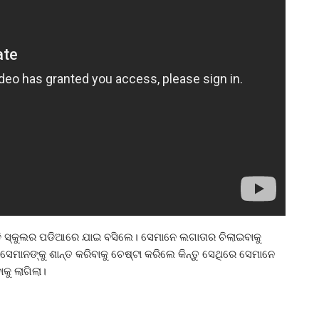
ଡି ସ୍କୁଲର ପଡିଆରେ ଯାଇ ବସିଲେ। ସେମାନେ ଲଗାତାର ଚିଲାଇବାକୁ
 ସେମାନଙ୍କୁ ଶାନ୍ତ କରିବାକୁ ଚେଷ୍ଟା କରିଲେ କିନ୍ତୁ ସେଥିରେ ସେମାନେ
କୁ ଲାଗିଲା।