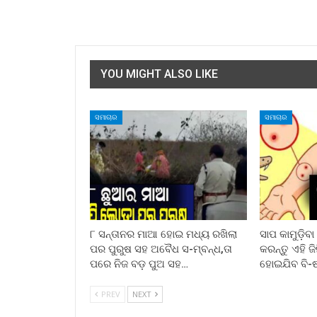
YOU MIGHT ALSO LIKE
ସମାଚାର
ସମାଚାର
୮ ସନ୍ତାନର ମାଆ ହୋଇ ମଧ୍ୟ ରଖିଲା
ସାପ କାମୁଡ଼ିବ
ପର ପୁରୁଷ ସହ ଅବୈଧ ସ-ମ୍ବନ୍ଧ,ତା
କରନ୍ତୁ ଏହି ଜ
ପରେ ନିଜ ବଡ଼ ପୁଅ ସହ…
ହୋଇଯିବ ବି-
PREV
NEXT