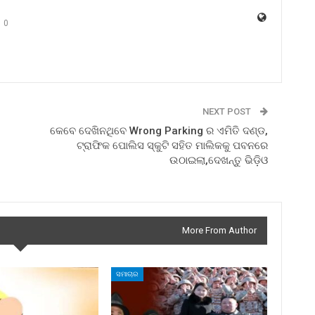
0
NEXT POST
କେବେ ଦେଖିନଥିବେ Wrong Parking ର ଏମିତି ଦଣ୍ଡ,
ଟ୍ରାଫିକ ପୋଲିସ ସ୍କୁଟି ସହିତ ମାଲିକକୁ ପବନରେ
ଉଠାଇଲା,ଦେଖନ୍ତୁ ଭିଡ଼ିଓ
More From Author
ସମାଚାର