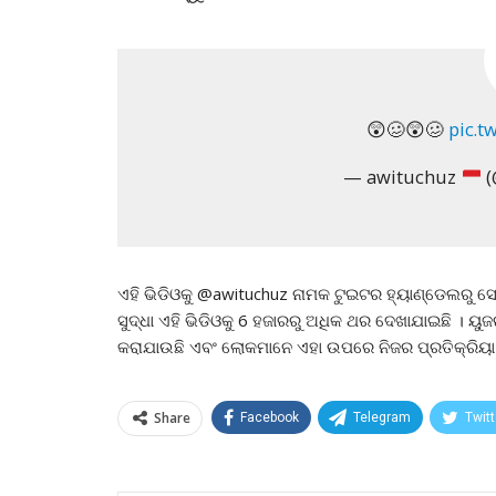
😲🥴😲🥴
pic.t
— awituchuz
(
ଏହି ଭିଡିଓକୁ @awituchuz ନାମକ ଟୁଇଟର ହ୍ୟାଣ୍ଡେଲରୁ ସେ
ସୁଦ୍ଧା ଏହି ଭିଡିଓକୁ 6 ହଜାରରୁ ଅଧିକ ଥର ଦେଖାଯାଇଛି । ୟୁଜ
କରାଯାଉଛି ଏବଂ ଲୋକମାନେ ଏହା ଉପରେ ନିଜର ପ୍ରତିକ୍ରିୟା
Share
Facebook
Telegram
Twitt