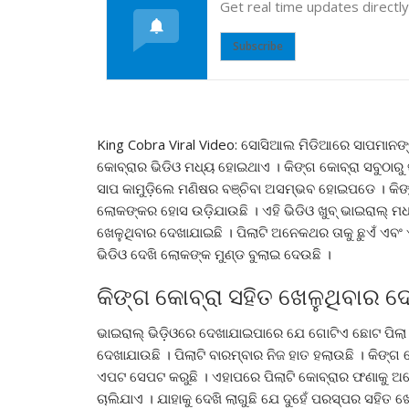
Get real time updates directl
Subscribe
King Cobra Viral Video: ସୋସିଆଲ ମିଡିଆରେ ସାପମାନଙ୍
କୋବ୍ରାର ଭିଡିଓ ମଧ୍ୟ ହୋଇଥାଏ । କିଙ୍ଗ କୋବ୍ରା ସବୁଠାର
ସାପ କାମୁଡ଼ିଲେ ମଣିଷର ବଞ୍ଚିବା ଅସମ୍ଭବ ହୋଇପଡେ । କିଙ୍ଗ
ଲୋକଙ୍କର ହୋସ ଉଡ଼ିଯାଉଛି । ଏହି ଭିଡିଓ ଖୁବ୍ ଭାଇରାଲ୍ ମଧ
ଖେଳୁଥିବାର ଦେଖାଯାଇଛି । ପିଲାଟି ଅନେକଥର ତାକୁ ଛୁଏଁ ଏବଂ
ଭିଡିଓ ଦେଖି ଲୋକଙ୍କ ମୁଣ୍ଡ ବୁଲାଇ ଦେଉଛି ।
କିଙ୍ଗ କୋବ୍ରା ସହିତ ଖେଳୁଥିବାର ଦ
ଭାଇରାଲ୍ ଭିଡ଼ିଓରେ ଦେଖାଯାଇପାରେ ଯେ ଗୋଟିଏ ଛୋଟ ପିଲା ତ
ଦେଖାଯାଉଛି । ପିଲାଟି ବାରମ୍ବାର ନିଜ ହାତ ହଲାଉଛି । କିଙ୍ଗ
ଏପଟ ସେପଟ କରୁଛି । ଏହାପରେ ପିଲାଟି କୋବ୍ରାର ଫଣାକୁ ଅନେ
ଚାଲିଯାଏ । ଯାହାକୁ ଦେଖି ଲାଗୁଛି ଯେ ଦୁହେଁ ପରସ୍ପର ସହିତ ଖେ