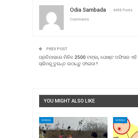
Odia Sambada
4498 Posts
Comments
PREV POST
ପ୍ରତିମାସରେ ମିଳିବ 2500 ଟଙ୍କା, ପୋଷ୍ଟ ଅଫିସର ଏହି
ସ୍କିମରୁ ତୁରନ୍ତ ଉଠାନ୍ତୁ ଫାଇଦା !
YOU MIGHT ALSO LIKE
ସମାଚାର
ସମାଚାର