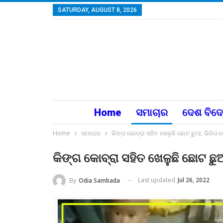
SATURDAY, AUGUST 8, 2026
Home
ସମାଚାର
ଦେଶ ବିଦ
Home
ସମାଚାର
କିଙ୍ଗ କୋବ୍ରା ସହିତ ଖେଳୁଛି ଛୋଟ ଛୁଆ, ଭିଡିଓ
କିଙ୍ଗ କୋବ୍ରା ସହିତ ଖେଳୁଛି ଛୋଟ ଛ
Last updated
Jul 26, 2022
By
Odia Sambada