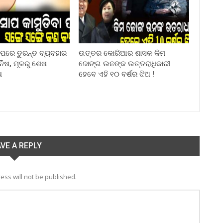
ା ପରେ ତୁରନ୍ତ ବ୍ୟବହାର
ଉତ୍ତର କୋରିଆର ଶାସକ କିମ
ିନିଷ, ମୂଳରୁ ଶେଷ
ଜୋଙ୍ଗ ଉନଙ୍କ ଉତ୍ତରାଧିକାରୀ
ଷ
ହେବେ ଏହି ୧୦ ବର୍ଷର ଝିଅ !
VE A REPLY
ess will not be published.