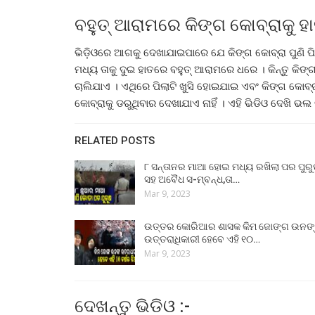
ବହୁତ୍ ଆରାମରେ କିଙ୍ଗ କୋବ୍ରାକୁ ହା
ଭିଡ଼ିଓରେ ଆଗକୁ ଦେଖାଯାଇପାରେ ଯେ କିଙ୍ଗ କୋବ୍ରା ପୁଣି ପିଲ
ମଧ୍ୟ ତାକୁ ଦୁଇ ହାତରେ ବହୁତ୍ ଆରାମରେ ଧରେ । କିନ୍ତୁ କିଙ୍ଗ 
ଚାଲିଯାଏ । ଏଥିରେ ପିଲାଟି ଖୁସି ହୋଇଯାଇ ଏବଂ କିଙ୍ଗ କୋବ୍ରା
କୋବ୍ରାକୁ ଡରୁଥିବାର ଦେଖାଯାଏ ନାହିଁ । ଏହି ଭିଡିଓ ଦେଖି
RELATED POSTS
୮ ସନ୍ତାନର ମାଆ ହୋଇ ମଧ୍ୟ ରଖିଲା ପର ପୁର
ସହ ଅବୈଧ ସ-ମ୍ବନ୍ଧ,ତା…
Mar 9, 2023
ଉତ୍ତର କୋରିଆର ଶାସକ କିମ ଜୋଙ୍ଗ ଉନଙ
ଉତ୍ତରାଧିକାରୀ ହେବେ ଏହି ୧୦…
Mar 9, 2023
ଦେଖନ୍ତୁ ଭିଡିଓ :-