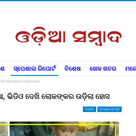
େଶ
ସ୍ପେଶାଲ ରିପୋର୍ଟ
ବିଶେଷ
ଖେଳ ଖବର
ମନୋ
 ଦେଖି ଲୋକଙ୍କର ଉଡ଼ିଲା ହୋସ
ୁଆ, ଭିଡିଓ ଦେଖି ଲୋକଙ୍କର ଉଡ଼ିଲା ହୋସ
ସମାଚାର
ସ୍ପେଶାଲ ରିପୋର୍ଟ