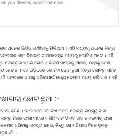
y on you device, subscribe now.
କର ଅନେକ ଭିଡିଓ ଦେଖିବାକୁ ମିଳିଥାଏ । ଏଠି ମଧ୍ୟରୁ ଅନେକ କିଙ୍ଗ
ୁ ଖତରନାକ ଏବଂ ବିଷାକ୍ତ ସାପମାନଙ୍କ ମଧ୍ୟରୁ ଗୋଟିଏ ଅଟେ । ଏହି
 କୋବ୍ରାର ଏପରି ଗୋଟିଏ ଭିଡିଓ ସାମ୍ନାକୁ ଆସିଛି, ଯାହାକୁ ଦେଖି
୍ୟ ହେଉଛି । ଏହି ଭିଡ଼ିଓରେ ଗୋଟିଏ ଛୋଟ ଛୁଆ କିଙ୍ଗ କୋବ୍ରା ସହିତ
 ଏହି ଖତରନାକ ସାପକୁ ଧରିବାପାଇଁ ମଧ୍ୟ ଚେଷ୍ଟା ମଧ୍ୟ କରିଥାଏ । ଏହି
େଖାଗଲା ଛୋଟ ଛୁଆ :-
ଳେ ବସିଛି । ତା ପାଖରେ ଗୋଟିଏ କିଙ୍ଗ କୋବ୍ରା ରଙ୍ଗୁଥିବାର
 କୋବ୍ରା ନିଜର ଫଣା ବାହାର କରିଛି ଏବଂ ପିଲାଟି ହାତ ହଲାଇବାରୁ ଫଣା
କଥର ଧରିବାକୁ ଚେଷ୍ଟା କରେ, କିନ୍ତୁ ସେ ଖସିଯାଇ ଟିକେ ଦୂରକୁ
ଳୁଛନ୍ତି ।