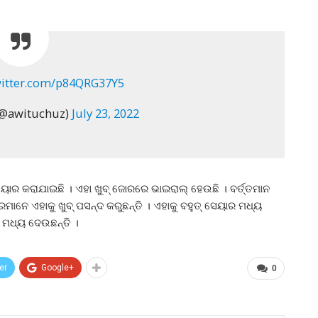
witter.com/p84QRG37Y5
@awituchuz)
July 23, 2022
ୟାର କରାଯାଇଛି । ଏହା ଖୁବ୍ ଜୋରରେ ଭାଇରାଲ୍ ହେଉଛି । ବର୍ତ୍ତମାନ
ରମାନେ ଏହାକୁ ଖୁବ୍ ପସନ୍ଦ କରୁଛନ୍ତି । ଏହାକୁ ବହୁତ୍ ସେୟାର ମଧ୍ୟ
 ମଧ୍ୟ ଦେଉଛନ୍ତି ।
er
Google+
0