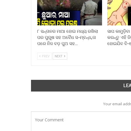
୮ ସନ୍ତାନର ମାଆ ହୋଇ ମଧ୍ୟ ରଖିଲା
ସାପ କାମୁଡ଼ିବ
ପର ପୁରୁଷ ସହ ଅବୈଧ ସ-ମ୍ବନ୍ଧ,ତା
କରନ୍ତୁ ଏହି ଜ
ପରେ ନିଜ ବଡ଼ ପୁଅ ସହ…
ହୋଇଯିବ ବି-
PREV
NEXT
LEA
Your email addr