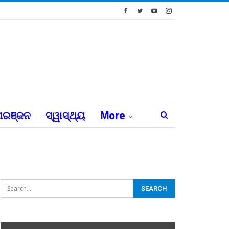
ରଞ୍ଜନ
ସ୍ୱାସ୍ଥ୍ୟ
More