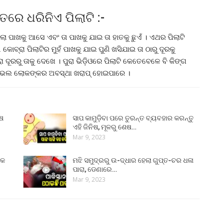
ତରେ ଧରିନିଏ ପିଲାଟି :-
ା ପାଖକୁ ଆସେ ଏବଂ ତା ପାଖକୁ ଯାଇ ତା ହାତକୁ ଛୁଏଁ । ଏଥର ପିଲାଟି
କୋବ୍ରା ପିଲାଟିର ମୁହଁ ପାଖକୁ ଯାଇ ପୁଣି ଖସିଯାଇ ତା ଠାରୁ ଦୂରକୁ
 ଦୂରରୁ ତାକୁ ଦେଖେ । ପୁରା ଭିଡ଼ିଓରେ ପିଲାଟି କେତେବେଳେ ବି କିଙ୍ଗ
 ଭଲ ଭଲ ଲୋକଙ୍କର ଅବସ୍ଥା ଖରାପ୍ ହୋଇପାରେ ।
ୁଷ
ସାପ କାମୁଡ଼ିବା ପରେ ତୁରନ୍ତ ବ୍ୟବହାର କରନ୍ତୁ
ଏହି ଜିନିଷ, ମୂଳରୁ ଶେଷ…
Mar 9, 2023
୍କ
ମଝି ସମୁଦ୍ରରୁ ଉ-ଦ୍ଧାର ହେଲା ଗୁପ୍ତ-ଚର ଧଳା
ପାରା, ଡେଣାରେ…
Mar 9, 2023