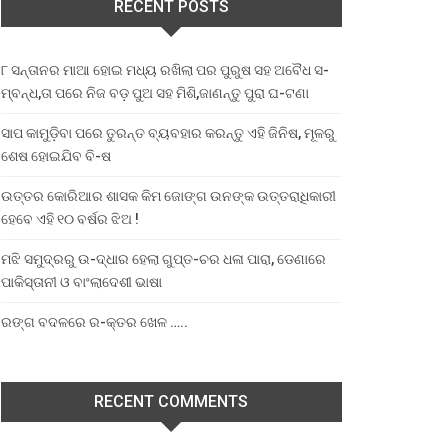
RECENT POSTS
୮ ସନ୍ତାନର ମାଆ ହୋଇ ମଧ୍ୟ ରଖିଲା ପର ପୁରୁଷ ସହ ଅବୈଧ ସ-
ମ୍ବନ୍ଧ,ତା ପରେ ନିଜ ବଡ଼ ପୁଅ ସହ ମିଶି,ଜାଣନ୍ତୁ ପୁରା ଘ-ଟଣା
ସାପ କାମୁଡ଼ିବା ପରେ ତୁରନ୍ତ ବ୍ୟବହାର କରନ୍ତୁ ଏହି ଜିନିଷ, ମୂଳରୁ
ଶେଷ ହୋଇଯିବ ବି-ଷ
ଉତ୍ତର କୋରିଆର ଶାସକ କିମ ଜୋଙ୍ଗ ଉନଙ୍କ ଉତ୍ତରାଧିକାରୀ
ହେବେ ଏହି ୧୦ ବର୍ଷର ଝିଅ !
ମଝି ସମୁଦ୍ରରୁ ଉ-ଦ୍ଧାର ହେଲା ଗୁପ୍ତ-ଚର ଧଳା ପାରା, ଡେଣାରେ
ପାକିସ୍ତାନୀ ଓ ବାଂଲାଦେଶୀ ଭାଷା
ରଙ୍ଗ ବଦଳରେ ର-କ୍ତର ଖେଳ …..
RECENT COMMENTS