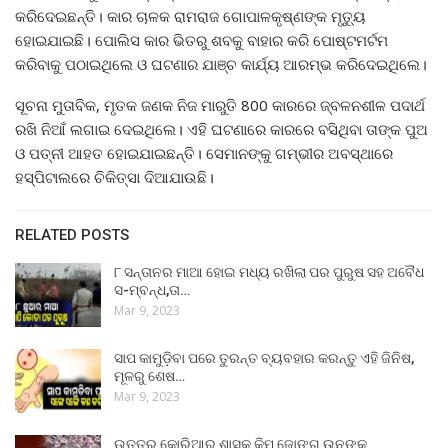
କରିଦେଇଛନ୍ତି। କାର ଚାଳକ ରାମରାଜ ଗୋପାଳକୃଷ୍ଣଙ୍କ ମୃତ୍ୟୁ
ହୋଇଯାଇଛି। ପୋଲିସ କାର ଭିତରୁ ଶବକୁ ବାହାର କରି ପୋଷ୍ଟମର୍ଟମ
କରିବାକୁ ପଠାଇଥିଲେ ଓ ଘଟଣାର ଯାଞ୍ଚ କାର୍ଯ୍ୟ ଆରମ୍ଭ କରିଦେଇଥିଲେ।
ସୂଚନା ମୁତାବିକ, ମୃତକ ଜଣକ ନିଜ ମାରୁତି 800 କାରରେ ଜ୍ବଳନଶୀଳ ପଦାର୍ଥ
ରଖି ନିଆଁ ଲଗାଇ ଦେଇଥିଲେ। ଏହି ଘଟଣାରେ କାରରେ ବସିଥିବା ତାଙ୍କ ପୁଅ
ଓ ପତ୍ନୀ ଆହତ ହୋଇଯାଇଛନ୍ତି। ସେମାନଙ୍କୁ ଗମ୍ଭୀର ଅବସ୍ଥାରେ
ହସ୍ପିଟାଲରେ ଚିକିତ୍ସା ଦିଆଯାଉଛି।
RELATED POSTS
୮ ସନ୍ତାନର ମାଆ ହୋଇ ମଧ୍ୟ ରଖିଲା ପର ପୁରୁଷ ସହ ଅବୈଧ
ସ-ମ୍ବନ୍ଧ,ତା…
Mar 9, 2023
ସାପ କାମୁଡ଼ିବା ପରେ ତୁରନ୍ତ ବ୍ୟବହାର କରନ୍ତୁ ଏହି ଜିନିଷ,
ମୂଳରୁ ଶେଷ…
Mar 9, 2023
ଉତ୍ତର କୋରିଆର ଶାସକ କିମ ଜୋଙ୍ଗ ଉନଙ୍କ