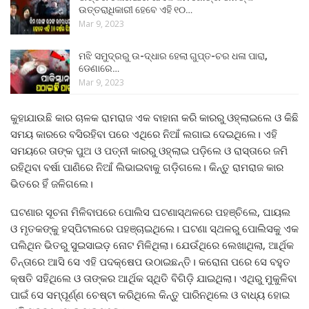
ଉତ୍ତରାଧିକାରୀ ହେବେ ଏହି ୧୦…
Mar 9, 2023
ମଝି ସମୁଦ୍ରରୁ ଉ-ଦ୍ଧାର ହେଲା ଗୁପ୍ତ-ଚର ଧଳା ପାରା,
ଡେଣାରେ…
Mar 9, 2023
କୁହାଯାଉଛି କାର ଚାଳକ ରାମରାଜ ଏକ ବାହାନା କରି କାରରୁ ଓହ୍ଲାଇଲେ ଓ କିଛି
ସମୟ କାରରେ ବସିରହିବା ପରେ ଏଥିରେ ନିଆଁ ଲଗାଇ ଦେଇଥିଲେ। ଏହି
ସମୟରେ ତାଙ୍କ ପୁଅ ଓ ପତ୍ନୀ କାରରୁ ଓହ୍ଲାଇ ପଡ଼ିଲେ ଓ ରାସ୍ତାରେ ଜମି
ରହିଥିବା ବର୍ଷା ପାଣିରେ ନିଆଁ ଲିଭାଇବାକୁ ଗଡ଼ିଗଲେ। କିନ୍ତୁ ରାମରାଜ କାର
ଭିତରେ ହିଁ ଜଳିଗଲେ।
ଘଟଣାର ସୂଚନା ମିଳିବାପରେ ପୋଲିସ ଘଟଣାସ୍ଥଳରେ ପହଞ୍ଚିଲେ, ଘାୟଲ
ଓ ମୃତକଙ୍କୁ ହସ୍ପିଟାଲରେ ପହଞ୍ଚାଇଥିଲେ। ଘଟଣା ସ୍ଥଳରୁ ପୋଲିସକୁ ଏକ
ପଲିଥିନ ଭିତରୁ ସୁଇସାଇଡ଼ ନୋଟ ମିଳିଥିଲା। ଯେଉଁଥିରେ ଲେଖାଥିଲା, ଆର୍ଥିକ
ଚିନ୍ତାରେ ଆସି ସେ ଏହି ପଦକ୍ଷେପ ଉଠାଇଛନ୍ତି। କରୋନା ପରେ ସେ ବହୁତ
କ୍ଷତି ସହିଥିଲେ ଓ ତାଙ୍କର ଆର୍ଥିକ ସ୍ଥିତି ବିଗିଡ଼ି ଯାଇଥିଲା। ଏଥିରୁ ମୁକୁଳିବା
ପାଇଁ ସେ ସମ୍ପୂର୍ଣ୍ଣ ଚେଷ୍ଟା କରିଥିଲେ କିନ୍ତୁ ପାରିନଥିଲେ ଓ ବାଧ୍ୟ ହୋଇ