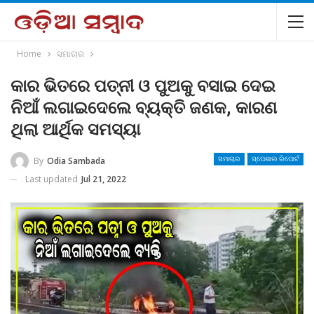
Home
ସମାଚାର
କାର ଭିତରେ ପତ୍ନୀ ଓ ପୁଅକୁ ବସାଇ ଦେଇ
ନିଆଁ ଲଗାଇଦେଲେ ବ୍ୟକ୍ତି ଜଣକ, କାରଣ
ଥିଲା ଆର୍ଥିକ ସମସ୍ୟା
By
Odia Sambada
ସମାଚାର
ସ୍ପେଶାଲ ରିପୋର୍ଟ
Last updated
Jul 21, 2022