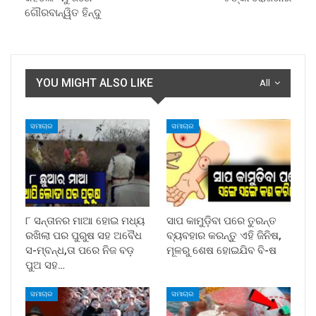
ଗୌରବାନ୍ୱିତ ହିନ୍ଦୁ
YOU MIGHT ALSO LIKE
All
ସମାଚାର
ସମାଚାର
୮ ସନ୍ତାନର ମାଆ ହୋଇ ମଧ୍ୟ
ସାପ କାମୁଡ଼ିବା ପରେ ତୁରନ୍ତ
ରଖିଲା ପର ପୁରୁଷ ସହ ଅବୈଧ
ବ୍ୟବହାର କରନ୍ତୁ ଏହି ଜିନିଷ,
ସ-ମ୍ବନ୍ଧ,ତା ପରେ ନିଜ ବଡ଼
ମୂଳରୁ ଶେଷ ହୋଇଯିବ ବି-ଷ
ପୁଅ ସହ…
ସମାଚାର
ସମାଚାର