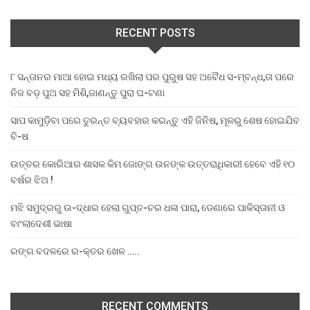
RECENT POSTS
୮ ସନ୍ତାନର ମାଆ ହୋଇ ମଧ୍ୟ ରଖିଲା ପର ପୁରୁଷ ସହ ଅବୈଧ ସ-ମ୍ବନ୍ଧ,ତା ପରେ
ନିଜ ବଡ଼ ପୁଅ ସହ ମିଶି,ଜାଣନ୍ତୁ ପୁରା ଘ-ଟଣା
ସାପ କାମୁଡ଼ିବା ପରେ ତୁରନ୍ତ ବ୍ୟବହାର କରନ୍ତୁ ଏହି ଜିନିଷ, ମୂଳରୁ ଶେଷ ହୋଇଯିବ
ବି-ଷ
ଉତ୍ତର କୋରିଆର ଶାସକ କିମ ଜୋଙ୍ଗ ଉନଙ୍କ ଉତ୍ତରାଧିକାରୀ ହେବେ ଏହି ୧୦
ବର୍ଷର ଝିଅ !
ମଝି ସମୁଦ୍ରରୁ ଉ-ଦ୍ଧାର ହେଲା ଗୁପ୍ତ-ଚର ଧଳା ପାରା, ଡେଣାରେ ପାକିସ୍ତାନୀ ଓ
ବାଂଲାଦେଶୀ ଭାଷା
ରଙ୍ଗ ବଦଳରେ ର-କ୍ତର ଖେଳ …..
RECENT COMMENTS