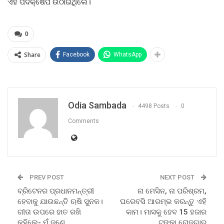
ଏହି ପଦକ୍ଷେପ ଉଠାଇଥିଲେ।
0
Share
Facebook
WhatsApp
Odia Sambada
4498 Posts
0
Comments
PREV POST
NEXT POST
ବ୍ରିଟେନର ପ୍ରଧାନମନ୍ତ୍ରୀ
ନା ମେସିନ, ନା ପରିଶ୍ରମ,
ହେବାକୁ ଯାଉଛନ୍ତି ଋଷି ସୁନକ।
ଘରେବସି ଆରମ୍ଭ କରନ୍ତୁ ଏହି
ଗୀତା ଉପରେ ହାତ ରଖି
କାମ। ମାସକୁ ହେବ 15 ହଜାର
କହିଲେ- ମୁଁ ଜଣେ
ଟଙ୍କା ରୋଜଗାର