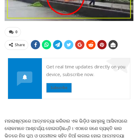
0
Share
Get real time updates directly on you
device, subscribe now.
Subscribe
ମହାରାଷ୍ଟ୍ରରେ ଆତ୍ମହତ୍ୟା କରିବାର ଏକ ଭିଡ଼ିଓ ସାମ୍ନାକୁ ଆସିବାପରେ
ଲୋକମାନେ ଆଶ୍ଚର୍ଯ୍ୟ ହୋଇପଡ଼ିଛନ୍ତି। ଏଠାରେ ଜଣେ ବ୍ୟକ୍ତି କାର
ଭିତରେ ନିଜ ପୁଅ ଓ ପତ୍ନୀଙ୍କ ସହିତ ନିଆଁ ଲଗାଇ ହୋଇ ଆତ୍ମହତ୍ୟା