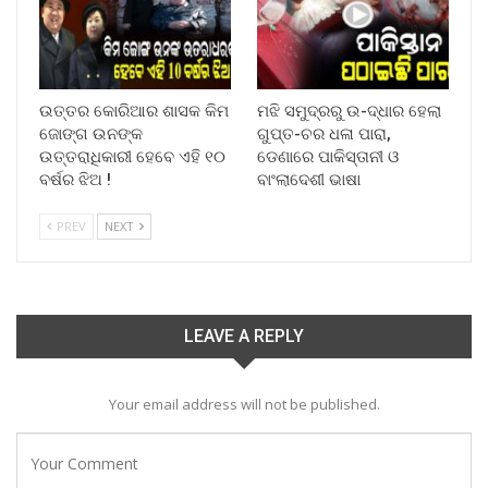
ଉତ୍ତର କୋରିଆର ଶାସକ କିମ
ମଝି ସମୁଦ୍ରରୁ ଉ-ଦ୍ଧାର ହେଲା
ଜୋଙ୍ଗ ଉନଙ୍କ
ଗୁପ୍ତ-ଚର ଧଳା ପାରା,
ଉତ୍ତରାଧିକାରୀ ହେବେ ଏହି ୧୦
ଡେଣାରେ ପାକିସ୍ତାନୀ ଓ
ବର୍ଷର ଝିଅ !
ବାଂଲାଦେଶୀ ଭାଷା
PREV
NEXT
LEAVE A REPLY
Your email address will not be published.