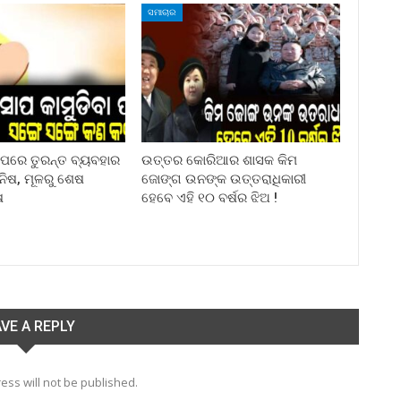
ସମାଚାର
ା ପରେ ତୁରନ୍ତ ବ୍ୟବହାର
ଉତ୍ତର କୋରିଆର ଶାସକ କିମ
ିନିଷ, ମୂଳରୁ ଶେଷ
ଜୋଙ୍ଗ ଉନଙ୍କ ଉତ୍ତରାଧିକାରୀ
ଷ
ହେବେ ଏହି ୧୦ ବର୍ଷର ଝିଅ !
VE A REPLY
ess will not be published.