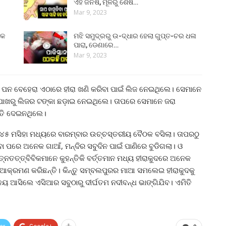
ଏହି ଜିନିଷ, ମୂଳରୁ ଶେଷ…
Mar 9, 2023
୍କ
ମଝି ସମୁଦ୍ରରୁ ଉ-ଦ୍ଧାର ହେଲା ଗୁପ୍ତ-ଚର ଧଳା
ପାରା, ଡେଣାରେ…
Mar 9, 2023
 ପନ ବେହେରା ଏଠାରେ ହୀରା ଖଣି କରିବା ପାଇଁ ଲିଜ ନେଇଥିଲେ। ସେମାନେ
କ ପାଖରୁ ଲିଜର ଟଙ୍କା ଛଡ଼ାଇ ନେଇଥିଲେ। ତାପରେ ସେମାନେ ଜରା
ମତି ଦେଇନଥିଲେ।
୧୯୪୫ ମସିହା ମଧ୍ୟରେ ବାରମ୍ବାର ଉଚ୍ଚସ୍ତରୀୟ ବୈଠକ ବସିଲା। ତାପରଠୁ
ା ପରେ ଅନେକ ଗାଆଁ, ମନ୍ଦିର ସବୁଦିନ ପାଇଁ ପାଣିରେ ବୁଡିଗଲା। ଓ
୍ତ୍ବିବିକମାନେ କୁହନ୍ତିକି ବର୍ତ୍ତମାନ ମଧ୍ୟ ହୀରାକୁଦରେ ଅନେକ
 ଆକ୍ରମଣ କରିଛନ୍ତି। କିନ୍ତୁ ସମ୍ବଲପୁରର ମାଆ ସମଲେଇ ହୀରାକୁଦକୁ
୍ରଳୟ ଆସିଲେ ଏସିଆର ସବୁଠାରୁ ଦୀର୍ଘତମ ନଦୀବନ୍ଧ ଭାଙ୍ଗିଯିବ। ଏମିତି