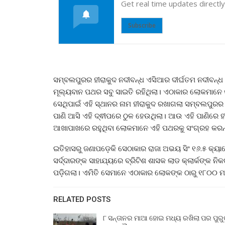
Get real time updates directl
Subscribe
ସମ୍ବଲପୁରର ହୀରାକୁଦ ନଦୀବନ୍ଧ ଏସିଆର ଦୀର୍ଘତମ ନଦୀବନ୍ଧ ଅ
ମୂଲ୍ୟବାନ ପଥର ସବୁ ସାଇତି ରହିଥିଲା। ଏଠାକାର ଲୋକମାନେ
ସେଥିପାଇଁ ଏହି ସ୍ଥାନର ନାମ ହୀରାକୁଦ ରଖାଗଲା ସମ୍ବଲପୁର
ପାଣି ଆସି ଏହି ଦ୍ଵୀପରେ ଠୁଳ ହେଉଥିଲା। ଆଉ ଏହି ପାଣିରେ ହ
ଆଖାପାଖରେ ରହୁଥିବା ଲୋକମାନେ ଏହି ପଥରକୁ ସଂଗ୍ରହ କରନ୍
ଇତିହାସରୁ ଜଣାପଡ଼େକି ସେଠାକାର ରାଜା ଅଭୟ ସିଂ ୧୬.୫ କ୍ୟା
ସର୍ଦ୍ଦାରଙ୍କ ସାହାଯ୍ୟରେ ବ୍ରିଟିଶ ଶାସକ ଲାଡ କ୍ଲାର୍କଙ୍କ 
ପଡ଼ିଗଲା। ଏମିତି ସେମାନେ ଏଠାକାର ଲୋକଙ୍କ ଠାରୁ ୧୮୦୦ 
RELATED POSTS
୮ ସନ୍ତାନର ମାଆ ହୋଇ ମଧ୍ୟ ରଖିଲା ପର ପୁର