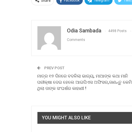
Share
Facebook
Telegram
Twitt
Odia Sambada
4498 Posts
Comments
PREV POST
ମାତ୍ର ୧୭ ଦିନରେ ବଦଳିଲା ଭାଗ୍ୟ, ମାଆଙ୍କ କଥା ମାନି
ପରୀକ୍ଷା ଦେଇ ହେଲେ ଆଇପିଏସ ଅଫିସର,ଜାଣନ୍ତୁ କେମି
ଥିଲା ତାଙ୍କ ସଂଘର୍ଷର କାହାଣୀ !
YOU MIGHT ALSO LIKE