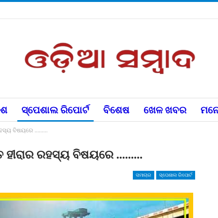
େଶ
ସ୍ପେଶାଲ ରିପୋର୍ଟ
ବିଶେଷ
ଖେଳ ଖବର
ମନୋ
ର ରହସ୍ୟ ବିଷୟରେ ………
ୁପ୍ତ ହୀରାର ରହସ୍ୟ ବିଷୟରେ ………
ସମାଚାର
ସ୍ପେଶାଲ ରିପୋର୍ଟ