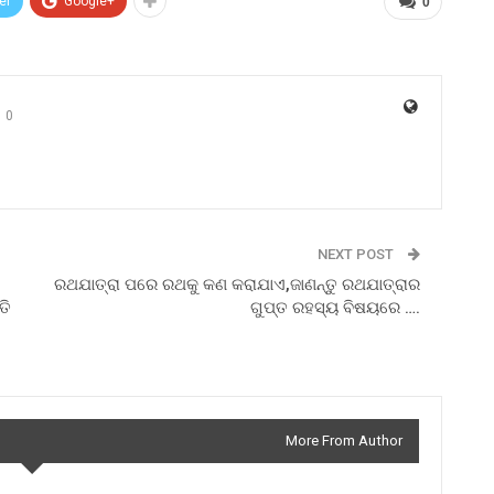
er
Google+
0
0
NEXT POST
ରଥଯାତ୍ରା ପରେ ରଥକୁ କଣ କରାଯାଏ,ଜାଣନ୍ତୁ ରଥଯାତ୍ରାର
ତି
ଗୁପ୍ତ ରହସ୍ୟ ବିଷୟରେ ….
More From Author