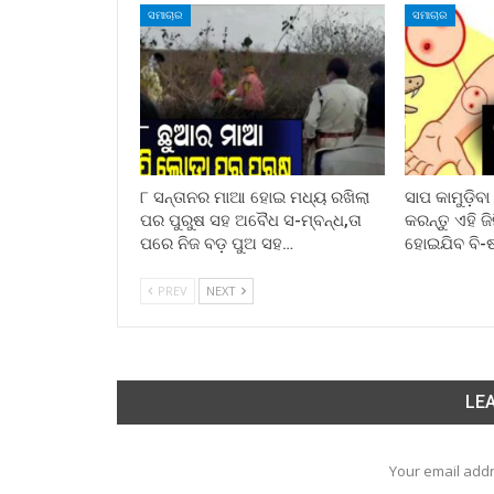
ସମାଚାର
ସମାଚାର
୮ ସନ୍ତାନର ମାଆ ହୋଇ ମଧ୍ୟ ରଖିଲା
ସାପ କାମୁଡ଼ିବ
ପର ପୁରୁଷ ସହ ଅବୈଧ ସ-ମ୍ବନ୍ଧ,ତା
କରନ୍ତୁ ଏହି ଜ
ପରେ ନିଜ ବଡ଼ ପୁଅ ସହ…
ହୋଇଯିବ ବି-
PREV
NEXT
LEA
Your email addr