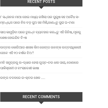
RECENT POSTS
୮ ସନ୍ତାନର ମାଆ ହୋଇ ମଧ୍ୟ ରଖିଲା ପର ପୁରୁଷ ସହ ଅବୈଧ ସ-
ମ୍ବନ୍ଧ,ତା ପରେ ନିଜ ବଡ଼ ପୁଅ ସହ ମିଶି,ଜାଣନ୍ତୁ ପୁରା ଘ-ଟଣା
ସାପ କାମୁଡ଼ିବା ପରେ ତୁରନ୍ତ ବ୍ୟବହାର କରନ୍ତୁ ଏହି ଜିନିଷ, ମୂଳରୁ
ଶେଷ ହୋଇଯିବ ବି-ଷ
ଉତ୍ତର କୋରିଆର ଶାସକ କିମ ଜୋଙ୍ଗ ଉନଙ୍କ ଉତ୍ତରାଧିକାରୀ
ହେବେ ଏହି ୧୦ ବର୍ଷର ଝିଅ !
ମଝି ସମୁଦ୍ରରୁ ଉ-ଦ୍ଧାର ହେଲା ଗୁପ୍ତ-ଚର ଧଳା ପାରା, ଡେଣାରେ
ପାକିସ୍ତାନୀ ଓ ବାଂଲାଦେଶୀ ଭାଷା
ରଙ୍ଗ ବଦଳରେ ର-କ୍ତର ଖେଳ …..
RECENT COMMENTS