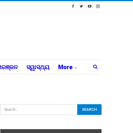
ରଞ୍ଜନ
ସ୍ୱାସ୍ଥ୍ୟ
More