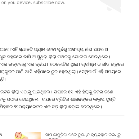
y on you device, subscribe now.
ଟେ।ଏହି ସ୍ଥାନଟି ଡ୍ୟାମ ହେବା ପୂର୍ବରୁ ଅସଂଖ୍ୟ ହୀରା ପଥର ଓ
 ଖୁବ ସହଜରେ ଭାସି ଆସୁଥିବା ହୀରା ପଥରକୁ ଗୋଟାଇ ନେଉଥିଲେ।
ର ଏକ ଉତ୍ତରକୁ ଏକ ଦ୍ଵୀପ ୮୭୦କୋଟିର ଥିଲା। ଗ୍ରୀଷ୍ମ ଓ ଶୀତ ଋତୁରେ
ୀରାକୁଦର ପାଣି ଆସି ଏହିଠାରେ ଠୁଳ ହେଉଥିଲା। ସେଥିପାଇଁ ଏହି ସମୟରେ
ତି।
ରେଟର ହୀରା ଏଠାରୁ ପାଇଥିଲେ। ତାପରେ ସେ ଏହି ହିରାକୁ ନିଜର ଜଣେ
ନିକଟକୁ ପଠାଇ ଦେଇଥିଲେ। ତାପରେ ବ୍ରିଟିଶ ଶାସକଙ୍କର ଲଲୁପ ଦୃଷ୍ଟି
ମସିହାରେ ୨୧୦କ୍ୟାରେଟର ଏକ ବଡ଼ ହୀରା ଛଡ଼ାଇ ନେଇଥିଲେ।
ୁଷ
ସାପ କାମୁଡ଼ିବା ପରେ ତୁରନ୍ତ ବ୍ୟବହାର କରନ୍ତୁ