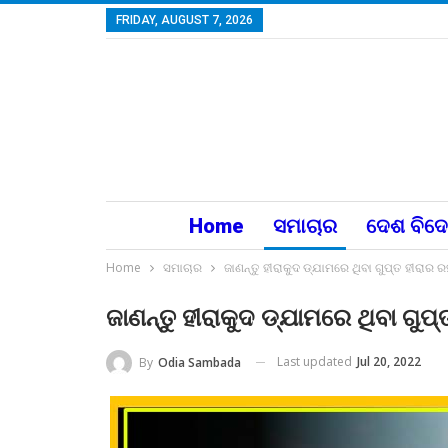
FRIDAY, AUGUST 7, 2026
Home
ସମାଚାର
ଦେଶ ବିଦ
Home
ସମାଚାର
ଜାଣନ୍ତୁ ହୀରାକୁଦ ଡ୍ଯାମରେ ଥିବା ଗୁପ୍ତ ହୀରା
ଜାଣନ୍ତୁ ହୀରାକୁଦ ଡ୍ଯାମରେ ଥିବା ଗ
Last updated
Jul 20, 2022
By
Odia Sambada