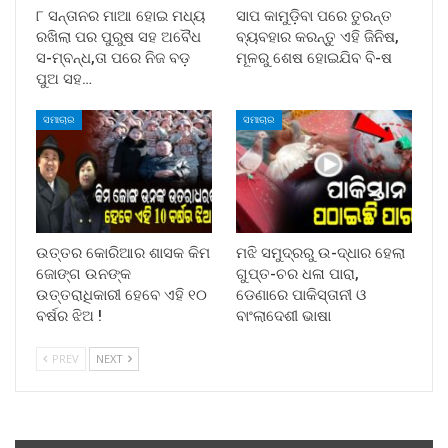
୮ ସନ୍ତାନର ମାଆ ହୋଇ ମଧ୍ୟ
ସାପ କାମୁଡ଼ିବା ପରେ ତୁରନ୍ତ
ରଖିଲା ପର ପୁରୁଷ ସହ ଅବୈଧ
ବ୍ୟବହାର କରନ୍ତୁ ଏହି ଜିନିଷ,
ସ-ମ୍ବନ୍ଧ,ତା ପରେ ନିଜ ବଡ଼
ମୂଳରୁ ଶେଷ ହୋଇଯିବ ବି-ଷ
ପୁଅ ସହ…
ସମାଚାର
ସମାଚାର
ଉତ୍ତର କୋରିଆର ଶାସକ କିମ
ମଝି ସମୁଦ୍ରରୁ ଉ-ଦ୍ଧାର ହେଲା
ଜୋଙ୍ଗ ଉନଙ୍କ
ଗୁପ୍ତ-ଚର ଧଳା ପାରା,
ଉତ୍ତରାଧିକାରୀ ହେବେ ଏହି ୧୦
ଡେଣାରେ ପାକିସ୍ତାନୀ ଓ
ବର୍ଷର ଝିଅ !
ବାଂଲାଦେଶୀ ଭାଷା
PREV
NEXT