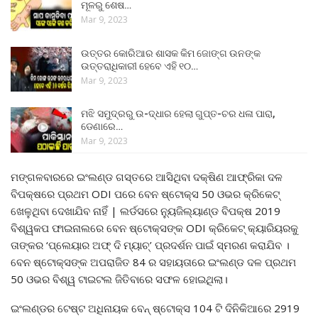
ମୂଳରୁ ଶେଷ…
Mar 9, 2023
ଉତ୍ତର କୋରିଆର ଶାସକ କିମ ଜୋଙ୍ଗ ଉନଙ୍କ
ଉତ୍ତରାଧିକାରୀ ହେବେ ଏହି ୧୦…
Mar 9, 2023
ମଝି ସମୁଦ୍ରରୁ ଉ-ଦ୍ଧାର ହେଲା ଗୁପ୍ତ-ଚର ଧଳା ପାରା,
ଡେଣାରେ…
Mar 9, 2023
ମଙ୍ଗଳବାରରେ ଇଂଲଣ୍ଡ ଗସ୍ତରେ ଆସିଥିବା ଦକ୍ଷିଣ ଆଫ୍ରିକା ଦଳ
ବିପକ୍ଷରେ ପ୍ରଥମ ODI ପରେ ବେନ ଷ୍ଟୋକ୍ସ 50 ଓଭର କ୍ରିକେଟ୍
ଖେଳୁଥିବା ଦେଖାଯିବ ନାହିଁ | ଲର୍ଡସରେ ନ୍ୟୁଜିଲ୍ୟାଣ୍ଡ ବିପକ୍ଷ 2019
ବିଶ୍ୱକପ ଫାଇନାଲରେ ବେନ ଷ୍ଟୋକ୍ସଙ୍କ ODI କ୍ରିକେଟ୍ କ୍ୟାରିୟରକୁ
ତାଙ୍କର ‘ପ୍ଲେୟାର ଅଫ୍ ଦି ମ୍ୟାଚ୍’ ପ୍ରଦର୍ଶନ ପାଇଁ ସ୍ମରଣ କରାଯିବ ।
ବେନ ଷ୍ଟୋକ୍ସଙ୍କ ଅପରାଜିତ 84 ର ସହାୟତାରେ ଇଂଲଣ୍ଡ ଦଳ ପ୍ରଥମ
50 ଓଭର ବିଶ୍ୱ ଟାଇଟଲ ଜିତିବାରେ ସଫଳ ହୋଇଥିଲା।
ଇଂଲଣ୍ଡର ଟେଷ୍ଟ ଅଧିନାୟକ ବେନ୍ ଷ୍ଟୋକ୍ସ 104 ଟି ଦିନିକିଆରେ 2919