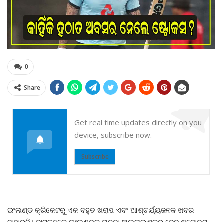
0
Share
Get real time updates directly on you
device, subscribe now.
Subscribe
ଇଂଲଣ୍ଡ କ୍ରିକେଟରୁ ଏକ ବହୁତ ଖରାପ ଏବଂ ଆଶ୍ଚର୍ଯ୍ୟଜନକ ଖବର
ବାହାରୁଛି। ବାସ୍ତବରେ ଇଂଲଣ୍ଡର ତାରକା ଅଲରାଉଣ୍ଡର ବେନ ଷ୍ଟୋକ୍ସ