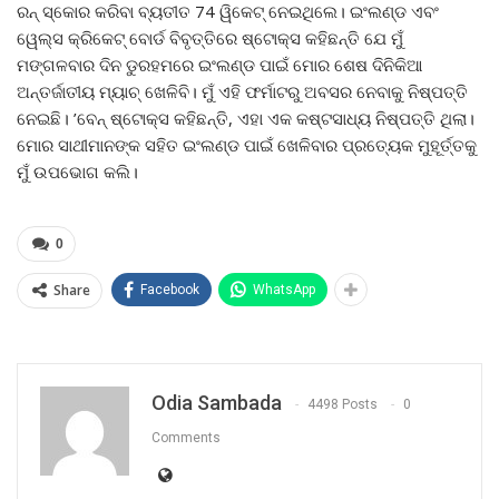
ରନ୍ ସ୍କୋର କରିବା ବ୍ୟତୀତ 74 ୱିକେଟ୍ ନେଇଥିଲେ। ଇଂଲଣ୍ଡ ଏବଂ
ୱେଲ୍ସ କ୍ରିକେଟ୍ ବୋର୍ଡ ବିବୃତ୍ତିରେ ଷ୍ଟୋକ୍ସ କହିଛନ୍ତି ଯେ ମୁଁ
ମଙ୍ଗଳବାର ଦିନ ଡୁରହମରେ ଇଂଲଣ୍ଡ ପାଇଁ ମୋର ଶେଷ ଦିନିକିଆ
ଅନ୍ତର୍ଜାତୀୟ ମ୍ୟାଚ୍ ଖେଳିବି। ମୁଁ ଏହି ଫର୍ମାଟରୁ ଅବସର ନେବାକୁ ନିଷ୍ପତ୍ତି
ନେଇଛି। ’ବେନ୍ ଷ୍ଟୋକ୍ସ କହିଛନ୍ତି, ଏହା ଏକ କଷ୍ଟସାଧ୍ୟ ନିଷ୍ପତ୍ତି ଥିଲା।
ମୋର ସାଥୀମାନଙ୍କ ସହିତ ଇଂଲଣ୍ଡ ପାଇଁ ଖେଳିବାର ପ୍ରତ୍ୟେକ ମୁହୂର୍ତ୍ତକୁ
ମୁଁ ଉପଭୋଗ କଲି।
0
Share
Facebook
WhatsApp
Odia Sambada
4498 Posts
0
Comments