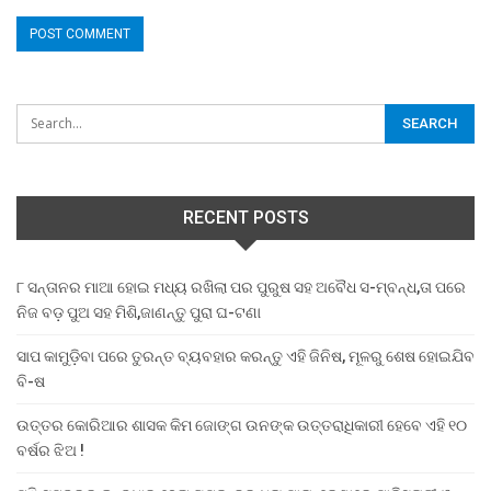
RECENT POSTS
୮ ସନ୍ତାନର ମାଆ ହୋଇ ମଧ୍ୟ ରଖିଲା ପର ପୁରୁଷ ସହ ଅବୈଧ ସ-ମ୍ବନ୍ଧ,ତା ପରେ
ନିଜ ବଡ଼ ପୁଅ ସହ ମିଶି,ଜାଣନ୍ତୁ ପୁରା ଘ-ଟଣା
ସାପ କାମୁଡ଼ିବା ପରେ ତୁରନ୍ତ ବ୍ୟବହାର କରନ୍ତୁ ଏହି ଜିନିଷ, ମୂଳରୁ ଶେଷ ହୋଇଯିବ
ବି-ଷ
ଉତ୍ତର କୋରିଆର ଶାସକ କିମ ଜୋଙ୍ଗ ଉନଙ୍କ ଉତ୍ତରାଧିକାରୀ ହେବେ ଏହି ୧୦
ବର୍ଷର ଝିଅ !