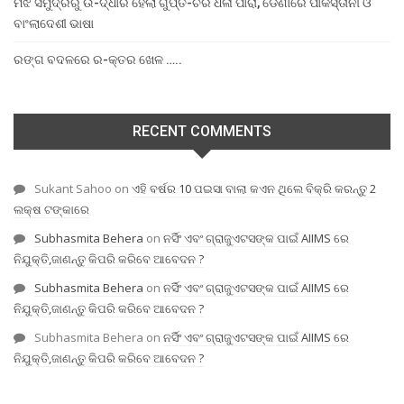
ମଝି ସମୁଦ୍ରରୁ ଉ-ଦ୍ଧାର ହେଲା ଗୁପ୍ତ-ଚର ଧଳା ପାରା, ଡେଣାରେ ପାକିସ୍ତାନୀ ଓ
ବାଂଲାଦେଶୀ ଭାଷା
ରଙ୍ଗ ବଦଳରେ ର-କ୍ତର ଖେଳ …..
RECENT COMMENTS
Sukant Sahoo
on
ଏହି ବର୍ଷର 10 ପଇସା ବାଲା କଏନ ଥିଲେ ବିକ୍ରି କରନ୍ତୁ 2
ଲକ୍ଷ ଟଙ୍କାରେ
Subhasmita Behera
on
ନର୍ସିଂ ଏବଂ ଗ୍ରାଜୁଏଟସଙ୍କ ପାଇଁ AIIMS ରେ
ନିଯୁକ୍ତି,ଜାଣନ୍ତୁ କିପରି କରିବେ ଆବେଦନ ?
Subhasmita Behera
on
ନର୍ସିଂ ଏବଂ ଗ୍ରାଜୁଏଟସଙ୍କ ପାଇଁ AIIMS ରେ
ନିଯୁକ୍ତି,ଜାଣନ୍ତୁ କିପରି କରିବେ ଆବେଦନ ?
Subhasmita Behera
on
ନର୍ସିଂ ଏବଂ ଗ୍ରାଜୁଏଟସଙ୍କ ପାଇଁ AIIMS ରେ
ନିଯୁକ୍ତି,ଜାଣନ୍ତୁ କିପରି କରିବେ ଆବେଦନ ?