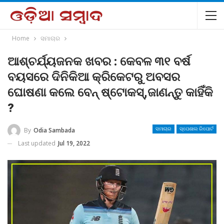
Home
ସମାଚାର
ଆଶ୍ଚର୍ଯ୍ୟଜନକ ଖବର : କେବଳ ୩୧ ବର୍ଷ
ବୟସରେ ଦିନିକିଆ କ୍ରିକେଟରୁ ଅବସର
ଘୋଷଣା କଲେ ବେନ୍ ଷ୍ଟୋକସ୍,ଜାଣନ୍ତୁ କାହିଁକି
?
By
Odia Sambada
ସମାଚାର
ସ୍ପେଶାଲ ରିପୋର୍ଟ
Last updated
Jul 19, 2022