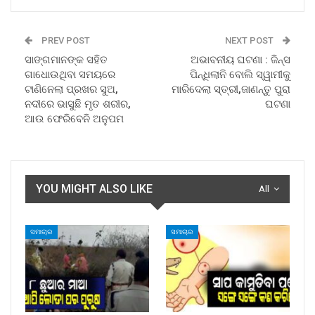
PREV POST
NEXT POST
ସାଙ୍ଗମାନଙ୍କ ସହିତ
ଅଭାବନୀୟ ଘଟଣା : ଜିନ୍ସ
ଗାଧୋଉଥିବା ସମୟରେ
ପିନ୍ଧିଲାନି ବୋଲି ସ୍ୱାମୀକୁ
ଟାଣିନେଲା ପ୍ରଖର ସୁଅ,
ମାରିଦେଲା ସ୍ତ୍ରୀ,ଜାଣନ୍ତୁ ପୁରା
ନଦୀରେ ଭାସୁଛି ମୃତ ଶରୀର,
ଘଟଣା
ଆଉ ଫେରିବେନି ଅନୁପମ
YOU MIGHT ALSO LIKE
All
ସମାଚାର
ସମାଚାର