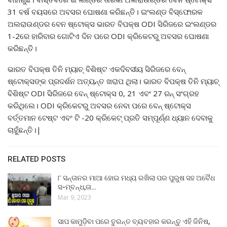
31 ବର୍ଷ ବୟସରେ ଅବସର ଘୋଷଣା କରିଛନ୍ତି। ଇଂଲଣ୍ଡ ବିସ୍ଫୋରକ
ଅଲରାଉଣ୍ଡର ବେନ ଷ୍ଟୋକ୍ସ ଭାରତ ବିପକ୍ଷ ODI ସିରିଜରେ ଇଂଲଣ୍ଡର
1-2ରେ ହାରିବାର ଗୋଟିଏ ଦିନ ପରେ ODI କ୍ରିକେଟରୁ ଅବସର ଘୋଷଣା
କରିଛନ୍ତି।
ଭାରତ ବିପକ୍ଷ ତିନି ମ୍ୟାଚ୍ ବିଶିଷ୍ଟ ଏକଦିବସୀୟ ସିରିଜରେ ବେନ୍
ଷ୍ଟୋକ୍ସଙ୍କ ପ୍ରଦର୍ଶନ ଅତ୍ୟନ୍ତ ଖରାପ ଥିଲା। ଭାରତ ବିପକ୍ଷ ତିନି ମ୍ୟାଚ୍
ବିଶିଷ୍ଟ ODI ସିରିଜରେ ବେନ୍ ଷ୍ଟୋକ୍ସ 0, 21 ଏବଂ 27 ରନ୍ ସଂଗ୍ରହ
କରିଥିଲେ। ODI କ୍ରିକେଟରୁ ଅବସର ନେବା ପରେ ବେନ୍ ଷ୍ଟୋକ୍ସ
ବର୍ତ୍ତମାନ ଟେଷ୍ଟ ଏବଂ ଟି -20 କ୍ରିକେଟ୍ ପ୍ରତି ସମ୍ପୂର୍ଣ୍ଣ ଧ୍ୟାନ ଦେବାକୁ
ଚାହୁଁଛନ୍ତି।|
RELATED POSTS
୮ ସନ୍ତାନର ମାଆ ହୋଇ ମଧ୍ୟ ରଖିଲା ପର ପୁରୁଷ ସହ ଅବୈଧ
ସ-ମ୍ବନ୍ଧ,ତା…
Mar 9, 2023
ସାପ କାମୁଡ଼ିବା ପରେ ତୁରନ୍ତ ବ୍ୟବହାର କରନ୍ତୁ ଏହି ଜିନିଷ,