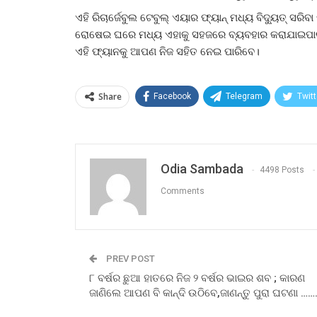
ଏହି ରିଚାର୍ଜେବୁଲ ଟେବୁଲ୍ ଏୟାର ଫ୍ୟାନ୍ ମଧ୍ୟ ବିଦ୍ୟୁତ୍ 
ରୋଷେଇ ଘରେ ମଧ୍ୟ ଏହାକୁ ସହଜରେ ବ୍ୟବହାର କରାଯାଇପାରି
ଏହି ଫ୍ୟାନକୁ ଆପଣ ନିଜ ସହିତ ନେଇ ପାରିବେ।
Share
Facebook
Telegram
Twitt
Odia Sambada
4498 Posts
Comments
PREV POST
୮ ବର୍ଷର ଛୁଆ ହାତରେ ନିଜ ୨ ବର୍ଷର ଭାଇର ଶବ ; କାରଣ
ଜାଣିଲେ ଆପଣ ବି କାନ୍ଦି ଉଠିବେ,ଜାଣନ୍ତୁ ପୁରା ଘଟଣା ……