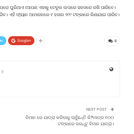
ସରିବା ପରେ ଘୁରିଥାଏ।ଆପଣ ଏହାକୁ ଟେବୁଲ ଉପରେ ସହଜରେ ରଖି ପାରିବେ।
ବ। ଏହି ଫ୍ୟାନ ଆମାଜନରେ ୧ ହଜାର ୨୯୯ ଟଙ୍କାରେ କିଣାଯାଇ ପାରିବ।
er
Google+
0
0
NEXT POST
ବିମାନ ରେ ଯାତ୍ରା କରିବାକୁ ଚାହୁଁଛନ୍ତି କି?ମାତ୍ର ୧୦୦
.
ଟଙ୍କାରେ କରନ୍ତୁ ବିମାନ ଯାତ୍ରା।