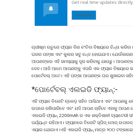
Get real time updates directl
Subscribe
ଗ୍ରୀଷ୍ମ ଋତୁରେ ଫ୍ୟାନ ବିନା ବଂଚିବା ବିଷୟରେ ଚିନ୍ତା କର
ଘରର ପଙ୍ଖା ଏବଂ କୁଲର ସବୁ ବନ୍ଦ ହୋଇଯାଏ। ଯେଉଁକାରଣରୁ
ଆପଣଙ୍କର ଏହି ସମସ୍ୟାକୁ ଦୂର କରିବାକୁ ଯାଉଛୁ। ଆପଣଙ୍କ ପ
ଦେବ। ଆଜି ଆମେ ଆପଣଙ୍କୁ ଏପରି ଏକ ଫ୍ୟାନ ବିଷୟରେ କହିବ
ପୋର୍ଟେବଲ୍ ଅଟେ। ଏହି ପଙ୍ଖା ଆପଣଙ୍କ ଘର ଶୁଖାଇବା ସହି
*ପୋର୍ଟେବଲ୍ ଏଲଇଡି ଫ୍ୟାନ୍:-
ଏହି ଫ୍ୟାନ ତିନୋଟି ବ୍ଲେଡ଼ ସହିତ ଆସିଥାଏ ଏବଂ ଆପଣକୁ ଧ
ଉପରେ ରଖିପାରିବେ ଏବଂ ଯଦି ଆପଣ ଚାହିଁବେ ଏହାକୁ ଆପଣ ଗ
ଏଲଇଡି ଫ୍ୟାନ୍ 2200mAh ର ଏକ ଶକ୍ତିଶାଳୀ ବ୍ୟାଟେରୀ ସହି
ପର୍ଯ୍ୟନ୍ତ ରହିଥାଏ। ଫ୍ୟାନରେ ତିନୋଟି ସ୍ପିଡ୍ ମୋଡ୍ ଉପଲବ୍
ଏୟାର ଯୋଗାଏ।ଏହି ଏଲଇଡି ଫ୍ୟାନ୍ ମାତ୍ର ୨୦୦ ଟଙ୍କାରେ କ