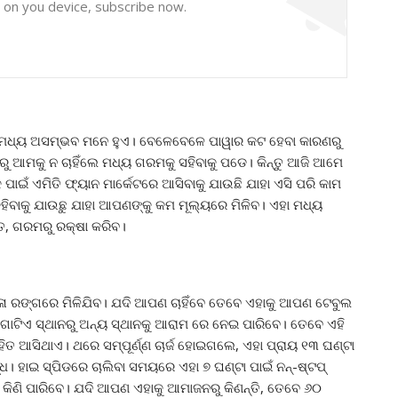
y on you device, subscribe now.
ିବା ମଧ୍ୟ ଅସମ୍ଭବ ମନେ ହୁଏ। ବେଳେବେଳେ ପାୱାର କଟ ହେବା କାରଣରୁ
 ଆମକୁ ନ ଚାହିଁଲେ ମଧ୍ୟ ଗରମକୁ ସହିବାକୁ ପଡେ। କିନ୍ତୁ ଆଜି ଆମେ
ାଇଁ ଏମିତି ଫ୍ୟାନ ମାର୍କେଟରେ ଆସିବାକୁ ଯାଉଛି ଯାହା ଏସି ପରି କାମ
ାକୁ ଯାଉଛୁ ଯାହା ଆପଣଙ୍କୁ କମ ମୂଲ୍ୟରେ ମିଳିବ। ଏହା ମଧ୍ୟ
ତ, ଗରମରୁ ରକ୍ଷା କରିବ।
ଳା ରଙ୍ଗରେ ମିଳିଯିବ। ଯଦି ଆପଣ ଚାହିଁବେ ତେବେ ଏହାକୁ ଆପଣ ଟେବୁଲ
ୋଟିଏ ସ୍ଥାନରୁ ଅନ୍ୟ ସ୍ଥାନକୁ ଆରାମ ରେ ନେଇ ପାରିବେ। ତେବେ ଏହି
ତ ଆସିଥାଏ। ଥରେ ସମ୍ପୂର୍ଣ୍ଣ ଚାର୍ଜ ହୋଇଗଲେ, ଏହା ପ୍ରାୟ ୧୩ ଘଣ୍ଟା
ଧ। ହାଇ ସ୍ପିଡରେ ଚାଲିବା ସମୟରେ ଏହା ୭ ଘଣ୍ଟା ପାଇଁ ନନ୍-ଷ୍ଟପ୍
ିଣି ପାରିବେ। ଯଦି ଆପଣ ଏହାକୁ ଆମାଜନରୁ କିଣନ୍ତି, ତେବେ ୬୦