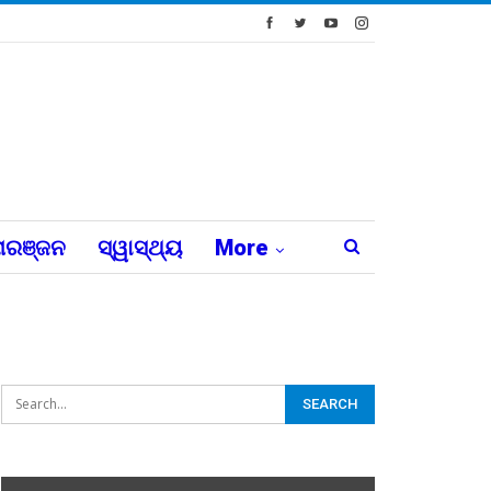
ରଞ୍ଜନ
ସ୍ୱାସ୍ଥ୍ୟ
More