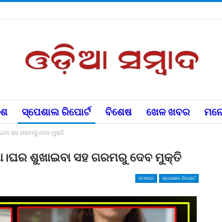
େଶ
ସ୍ପେଶାଲ ରିପୋର୍ଟ
ବିଶେଷ
ଖେଳ ଖବର
ମନୋ
ଇବା ସହ ଗରମରୁ ଦେବ ମୁକ୍ତି
ଖା।ଘର ଶୁଖାଇବା ସହ ଗରମରୁ ଦେବ ମୁକ୍ତି
ସମାଚାର
ସ୍ପେଶାଲ ରିପୋର୍ଟ