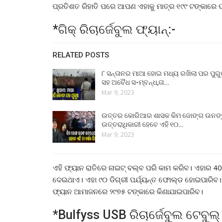
ପ୍ରତିଶତ ରିହାତି ପରେ ଆପଣ ଏହାକୁ ମାତ୍ର ୧୯୯ ଟଙ୍କାରେ 
*ଗିକ୍ ରିଚାର୍ଜେବୁଲ ଫ୍ୟାନ୍:-
RELATED POSTS
୮ ସନ୍ତାନର ମାଆ ହୋଇ ମଧ୍ୟ ରଖିଲା ପର ପୁର
ସହ ଅବୈଧ ସ-ମ୍ବନ୍ଧ,ତା…
Mar 9, 2023
ଉତ୍ତର କୋରିଆର ଶାସକ କିମ ଜୋଙ୍ଗ ଉନଙ
ଉତ୍ତରାଧିକାରୀ ହେବେ ଏହି ୧୦…
Mar 9, 2023
ଏହି ଫ୍ୟାନ ରାତିରେ ନାଇଟ୍ ବଲ୍ବ ପରି କାମ କରିବ। ଏହାର 4
ଦେଇଥାଏ। ଏହା ୯୦ ଡିଗ୍ରୀ ପର୍ଯ୍ୟନ୍ତ ଫୋଲ୍ଡ ହୋଇପାରିବ। 
ଫ୍ୟାନ ଆମାଜନରେ ୨୯୭୫ ଟଙ୍କାରେ କିଣାଯାଇପାରିବ।
*Bulfyss USB ରିଚାର୍ଜେବୁଲ ଟେବୁଲ୍