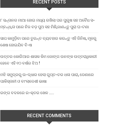
RECENT POSTS
୮ ସନ୍ତାନର ମାଆ ହୋଇ ମଧ୍ୟ ରଖିଲା ପର ପୁରୁଷ ସହ ଅବୈଧ ସ-
ମ୍ବନ୍ଧ,ତା ପରେ ନିଜ ବଡ଼ ପୁଅ ସହ ମିଶି,ଜାଣନ୍ତୁ ପୁରା ଘ-ଟଣା
ସାପ କାମୁଡ଼ିବା ପରେ ତୁରନ୍ତ ବ୍ୟବହାର କରନ୍ତୁ ଏହି ଜିନିଷ, ମୂଳରୁ
ଶେଷ ହୋଇଯିବ ବି-ଷ
ଉତ୍ତର କୋରିଆର ଶାସକ କିମ ଜୋଙ୍ଗ ଉନଙ୍କ ଉତ୍ତରାଧିକାରୀ
ହେବେ ଏହି ୧୦ ବର୍ଷର ଝିଅ !
ମଝି ସମୁଦ୍ରରୁ ଉ-ଦ୍ଧାର ହେଲା ଗୁପ୍ତ-ଚର ଧଳା ପାରା, ଡେଣାରେ
ପାକିସ୍ତାନୀ ଓ ବାଂଲାଦେଶୀ ଭାଷା
ରଙ୍ଗ ବଦଳରେ ର-କ୍ତର ଖେଳ …..
RECENT COMMENTS