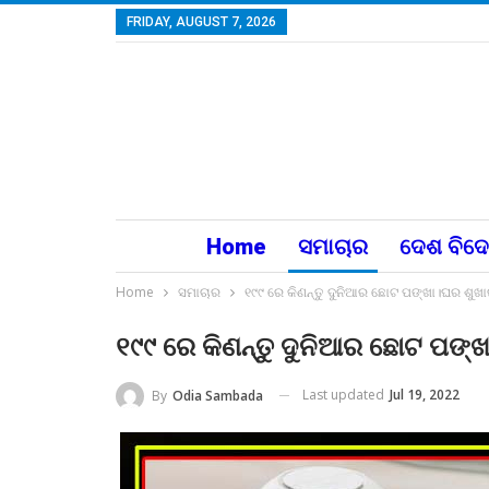
FRIDAY, AUGUST 7, 2026
Home
ସମାଚାର
ଦେଶ ବିଦ
Home
ସମାଚାର
୧୯୯ ରେ କିଣନ୍ତୁ ଦୁନିଆର ଛୋଟ ପଙ୍ଖା।ଘର ଶୁଖା
୧୯୯ ରେ କିଣନ୍ତୁ ଦୁନିଆର ଛୋଟ ପଙ୍
Last updated
Jul 19, 2022
By
Odia Sambada