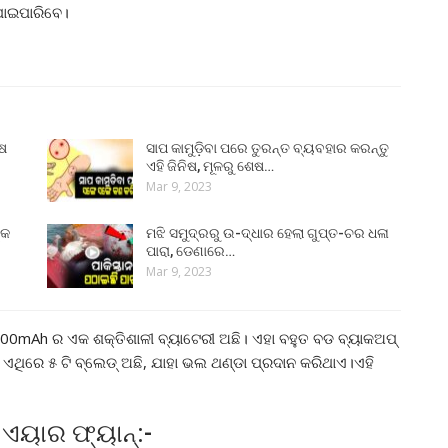
ପାଇପାରିବେ।
ୁଷ
ସାପ କାମୁଡ଼ିବା ପରେ ତୁରନ୍ତ ବ୍ୟବହାର କରନ୍ତୁ
ଏହି ଜିନିଷ, ମୂଳରୁ ଶେଷ…
Mar 9, 2023
୍କ
ମଝି ସମୁଦ୍ରରୁ ଉ-ଦ୍ଧାର ହେଲା ଗୁପ୍ତ-ଚର ଧଳା
ପାରା, ଡେଣାରେ…
Mar 9, 2023
000mAh ର ଏକ ଶକ୍ତିଶାଳୀ ବ୍ୟାଟେରୀ ଅଛି। ଏହା ବହୁତ ବଡ ବ୍ୟାକଅପ୍
ଏଥିରେ ୫ ଟି ବ୍ଲେଡ୍ ଅଛି, ଯାହା ଭଲ ଥଣ୍ଡା ପ୍ରଦାନ କରିଥାଏ।ଏହି
 ଏୟାର ଫ୍ୟାନ୍:-