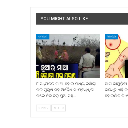
YOU MIGHT ALSO LIKE
ସମାଚାର
ସମାଚାର
୮ ସନ୍ତାନର ମାଆ ହୋଇ ମଧ୍ୟ ରଖିଲା
ସାପ କାମୁଡ଼ିବ
ପର ପୁରୁଷ ସହ ଅବୈଧ ସ-ମ୍ବନ୍ଧ,ତା
କରନ୍ତୁ ଏହି ଜ
ପରେ ନିଜ ବଡ଼ ପୁଅ ସହ…
ହୋଇଯିବ ବି-
PREV
NEXT