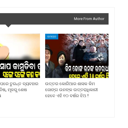
More From Author
ସମାଚାର
ା ପରେ ତୁରନ୍ତ ବ୍ୟବହାର
ଉତ୍ତର କୋରିଆର ଶାସକ କିମ
ିନିଷ, ମୂଳରୁ ଶେଷ
ଜୋଙ୍ଗ ଉନଙ୍କ ଉତ୍ତରାଧିକାରୀ
ଷ
ହେବେ ଏହି ୧୦ ବର୍ଷର ଝିଅ !