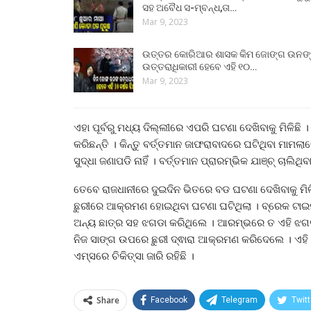
ସହ ଅବୈଧ ସ-ମ୍ବନ୍ଧ,ତା…
Mar 9, 2023
ଉତ୍ତର କୋରିଆର ଶାସକ କିମ ଜୋଙ୍ଗ ଉନଙ
ଉତ୍ତରାଧିକାରୀ ହେବେ ଏହି ୧୦…
Mar 9, 2023
ଏହା ପୂର୍ବରୁ ମଧ୍ୟ ଦିଲ୍ଲୀରେ ଏପରି ଘଟଣା ଦେଖିବାକୁ ମିଳିଛି
କରିଛନ୍ତି । କିନ୍ତୁ ବର୍ତ୍ତମାନ ଜାଫରାବାଦରେ ଘଟିଥିବା ମାମ
ସୁଦ୍ଧା ଜଣାପଡି ନାହିଁ । ବର୍ତ୍ତମାନ ପ୍ରାରମ୍ଭିକ ଯାଞ୍ଚ୍ ଚାଲି
ତେବେ ରାଜଧାନୀରେ ଦୁଇଦିନ ଭିତରେ ବଡ ଘଟଣା ଦେଖିବାକୁ ମି
ଛୁରୀରେ ଆକ୍ରମଣ ହୋଇଥିବା ଘଟଣା ଘଟିଥିଲା । ବ୍ରେକ ଟାଇ
ଅନ୍ୟ ଛାତ୍ର ସହ ଝଗଡା କରିଥିଲେ । ଆରମ୍ଭରେ ତ ଏହି ଝଗଡା
ନିଜ ସାଙ୍ଗ ଉପରେ ଛୁରୀ ଦ୍ଵାରା ଆକ୍ରମଣ କରିଦେଲେ । 
ଏମ୍ସରେ ଚିକିତ୍ସା ଜାରି ରହିଛି ।
Share
Facebook
Telegram
Twitt