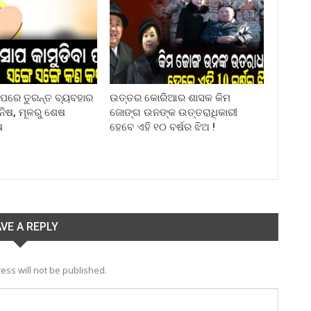
ା ପରେ ତୁରନ୍ତ ବ୍ୟବହାର
ଉତ୍ତର କୋରିଆର ଶାସକ କିମ
ିନିଷ, ମୂଳରୁ ଶେଷ
ଜୋଙ୍ଗ ଉନଙ୍କ ଉତ୍ତରାଧିକାରୀ
ଷ
ହେବେ ଏହି ୧୦ ବର୍ଷର ଝିଅ !
VE A REPLY
ess will not be published.