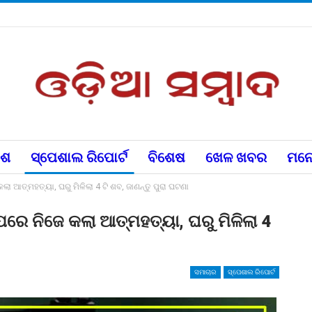
େଶ
ସ୍ପେଶାଲ ରିପୋର୍ଟ
ବିଶେଷ
ଖେଳ ଖବର
ମନୋ
କଲା ଆତ୍ମହତ୍ୟା, ଘରୁ ମିଳିଲା 4 ଟି ଶବ, ଜାଣନ୍ତୁ ପୁରା ଘଟଣା
 ପରେ ନିଜେ କଲା ଆତ୍ମହତ୍ୟା, ଘରୁ ମିଳିଲା 4
ସମାଚାର
ସ୍ପେଶାଲ ରିପୋର୍ଟ