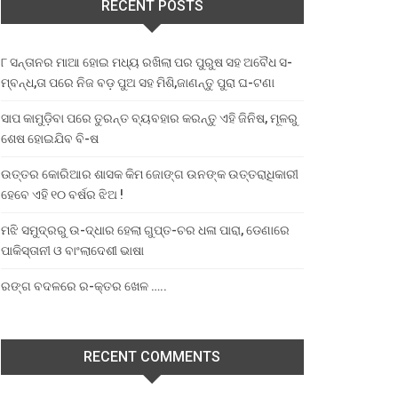
RECENT POSTS
୮ ସନ୍ତାନର ମାଆ ହୋଇ ମଧ୍ୟ ରଖିଲା ପର ପୁରୁଷ ସହ ଅବୈଧ ସ-
ମ୍ବନ୍ଧ,ତା ପରେ ନିଜ ବଡ଼ ପୁଅ ସହ ମିଶି,ଜାଣନ୍ତୁ ପୁରା ଘ-ଟଣା
ସାପ କାମୁଡ଼ିବା ପରେ ତୁରନ୍ତ ବ୍ୟବହାର କରନ୍ତୁ ଏହି ଜିନିଷ, ମୂଳରୁ
ଶେଷ ହୋଇଯିବ ବି-ଷ
ଉତ୍ତର କୋରିଆର ଶାସକ କିମ ଜୋଙ୍ଗ ଉନଙ୍କ ଉତ୍ତରାଧିକାରୀ
ହେବେ ଏହି ୧୦ ବର୍ଷର ଝିଅ !
ମଝି ସମୁଦ୍ରରୁ ଉ-ଦ୍ଧାର ହେଲା ଗୁପ୍ତ-ଚର ଧଳା ପାରା, ଡେଣାରେ
ପାକିସ୍ତାନୀ ଓ ବାଂଲାଦେଶୀ ଭାଷା
ରଙ୍ଗ ବଦଳରେ ର-କ୍ତର ଖେଳ …..
RECENT COMMENTS