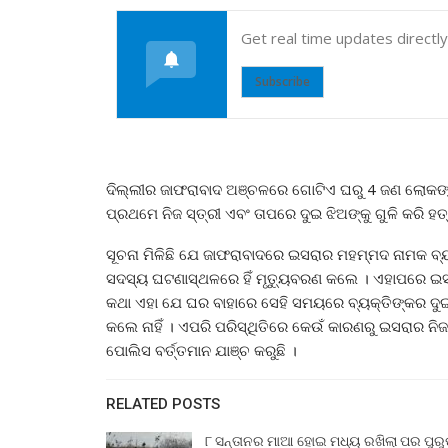
Get real time updates directl
Subscribe
ଦିଲ୍ଲୀର ଜାଫରାବାଦ ଅଞ୍ଚଳରେ ଗୋଟିଏ ଘରୁ 4 ଜଣ ଲୋକଙ୍କର 
ପ୍ରଥମେ ନିଜ ସ୍ତ୍ରୀ ଏବଂ ତାପରେ ଦୁଇ ଝିଅଙ୍କୁ ଗୁଳି କରି ହତ
ସୂଚନା ମିଳିଛି ଯେ ଜାଫରାବାଦରେ ଇସରାର ମହମ୍ମଦ ନାମକ ବ୍ୟକ୍
ସଦସ୍ୟ ଘଟଣାସ୍ଥଳରେ ହିଁ ମୃତ୍ୟୁବରଣ କଲେ । ଏହାପରେ ଇସର
କଥା ଏହା ଯେ ଘର ବାହାରେ ସେହି ସମୟରେ ବ୍ୟକ୍ତିଙ୍କର ଦୁଇଜ
କଲେ ନାହିଁ । ଏପରି ପରିସ୍ଥିତିରେ କେଉଁ କାରଣରୁ ଇସରାର ନିଜ
ପୋଲିସ ବର୍ତ୍ତମାନ ଯାଞ୍ଚ କରୁଛି ।
RELATED POSTS
୮ ସନ୍ତାନର ମାଆ ହୋଇ ମଧ୍ୟ ରଖିଲା ପର ପୁର