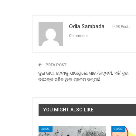
Odia Sambada
4498 Posts
Comments
PREV POST
ଦୁଇ ଜାଆ ହେବାକୁ ଯାଉଥିଲେ ସାରା-ଜାହ୍ନବୀ, ଏହି ଦୁଇ
ଭାଇଙ୍କ ସହିତ ଥିଲା ପ୍ରେମ ସମ୍ପର୍କ
YOU MIGHT ALSO LIKE
ସମାଚାର
ସମାଚାର