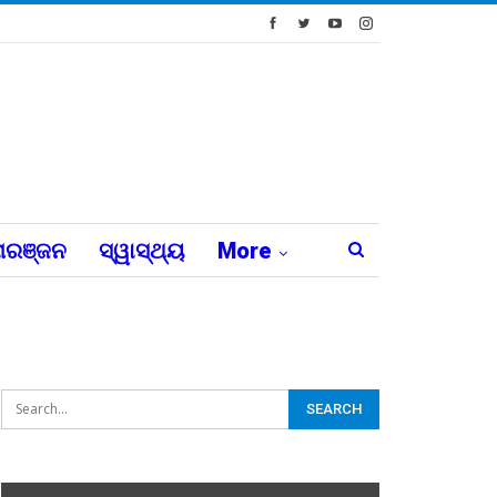
ରଞ୍ଜନ
ସ୍ୱାସ୍ଥ୍ୟ
More