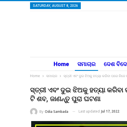
SATURDAY, AUGUST 8, 2026
Home
ସମାଚାର
ଦେଶ ବିଦ
Home
ସମାଚାର
ସ୍ତ୍ରୀ ଏବଂ ଦୁଇ ଝିଅକୁ ହତ୍ୟା କରିବା ପରେ ନିଜେ 
ସ୍ତ୍ରୀ ଏବଂ ଦୁଇ ଝିଅକୁ ହତ୍ୟା କରିବା
ଟି ଶବ, ଜାଣନ୍ତୁ ପୁରା ଘଟଣା
Last updated
Jul 17, 2022
By
Odia Sambada