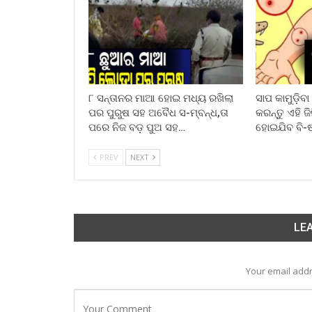
୮ ସନ୍ତାନର ମାଆ ହୋଇ ମଧ୍ୟ ରଖିଲା
ସାପ କାମୁଡ଼ିବ
ପର ପୁରୁଷ ସହ ଅବୈଧ ସ-ମ୍ବନ୍ଧ,ତା
କରନ୍ତୁ ଏହି ଜ
ପରେ ନିଜ ବଡ଼ ପୁଅ ସହ…
ହୋଇଯିବ ବି-
PREV
NEXT
LEA
Your email addr