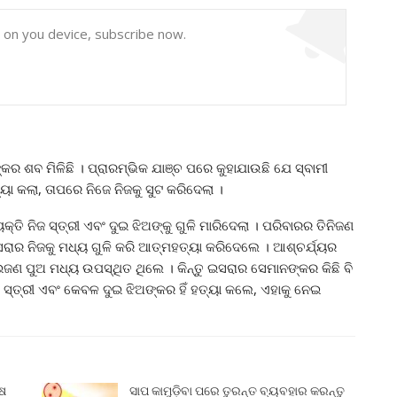
y on you device, subscribe now.
ଶବ ମିଳିଛି । ପ୍ରାରମ୍ଭିକ ଯାଞ୍ଚ ପରେ କୁହାଯାଉଛି ଯେ ସ୍ବାମୀ
୍ୟା କଲା, ତାପରେ ନିଜେ ନିଜକୁ ସୁଟ କରିଦେଲା ।
ତି ନିଜ ସ୍ତ୍ରୀ ଏବଂ ଦୁଇ ଝିଅଙ୍କୁ ଗୁଳି ମାରିଦେଲା । ପରିବାରର ତିନିଜଣ
ାର ନିଜକୁ ମଧ୍ୟ ଗୁଳି କରି ଆତ୍ମହତ୍ୟା କରିଦେଲେ । ଆଶ୍ଚର୍ଯ୍ୟର
ଣ ପୁଅ ମଧ୍ୟ ଉପସ୍ଥିତ ଥିଲେ । କିନ୍ତୁ ଇସରାର ସେମାନଙ୍କର କିଛି ବି
 ସ୍ତ୍ରୀ ଏବଂ କେବଳ ଦୁଇ ଝିଅଙ୍କର ହିଁ ହତ୍ୟା କଲେ, ଏହାକୁ ନେଇ
ୁଷ
ସାପ କାମୁଡ଼ିବା ପରେ ତୁରନ୍ତ ବ୍ୟବହାର କରନ୍ତୁ