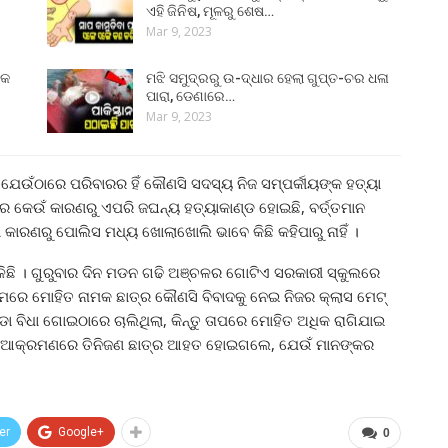
ଏହି ଜିନିଷ, ମୂଳରୁ ଶେଷ…
Mar 9, 2023
୍କ
ମଝି ସମୁଦ୍ରରୁ ଉ-ଦ୍ଧାର ହେଲା ଗୁପ୍ତ-ଚର ଧଳା
ପାରା, ଡେଣାରେ…
Mar 9, 2023
 । ଯେଉଁଠାରେ ପରିବାରର ହିଁ କୌଣସି ସଦସ୍ୟ ନିଜ ସମ୍ପର୍କୀୟଙ୍କ ହତ୍ୟା
ଲାରେ କେଉଁ କାରଣରୁ ଏପରି ଜଘନ୍ୟ ହତ୍ୟାକାଣ୍ଡ ହୋଇଛି, ବର୍ତ୍ତମାନ
ଥିବା କାରଣରୁ ପୋଲିସ ମଧ୍ୟ ଖୋଲାଖୋଲି ଭାବେ କିଛି କହିପାରୁ ନାହିଁ ।
ଳିଛି । ଗୁରୁବାର ଦିନ ମଡନ ଗଢି ଅଞ୍ଚଳର ଗୋଟିଏ ସରକାରୀ ସ୍କୁଲରେ
ମରେ ମୋହିତ ନାମକ ଛାତ୍ର କୌଣସି ବିବାଦକୁ ନେଇ ନିଜର କ୍ଲାସ ମେଟ୍
 ବିଧା ଗୋଇଠାରେ ଚାଲିଥିଲା, କିନ୍ତୁ ତାପରେ ମୋହିତ ଅଧିକ ରାଗିଯାଇ
ଏହି ଆକ୍ରମଣରେ ତିନିଜଣ ଛାତ୍ର ଆହତ ହୋଇଗଲେ, ଯେଉଁ ମାନଙ୍କର
er
Google+
0