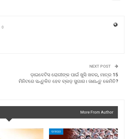
0
NEXT POST
ଡ଼ାଇବେଟିସ ରୋଗୀଙ୍କ ପାଇଁ ଖୁସି ଖବର, ମାତ୍ର 15
ମିନିଟରେ ସନ୍ତୁଳିତ ହେବ ବ୍ଲଡ଼ ସୁଗାର। ଜାଣନ୍ତୁ କେମିତି?
More From Author
ସମାଚାର