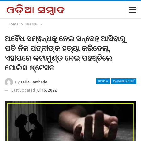
Home
ସମାଚାର
ଅବୈଧ ସମ୍ଵନ୍ଧକୁ ନେଇ ସନ୍ଦେହ ଆସିବାରୁ
ପତି ନିଜ ପତ୍ନୀଙ୍କ ହତ୍ୟା କରିଦେଲା,
ଏହାପରେ କଟାମୁଣ୍ଡ ନେଇ ପହଞ୍ଚିଲେ
ପୋଲିସ ଷ୍ଟେସନ
By
Odia Sambada
ସମାଚାର
ସ୍ପେଶାଲ ରିପୋର୍ଟ
Last updated
Jul 16, 2022