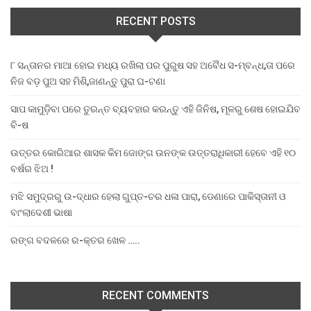
RECENT POSTS
୮ ସନ୍ତାନର ମାଆ ହୋଇ ମଧ୍ୟ ରଖିଲା ପର ପୁରୁଷ ସହ ଅବୈଧ ସ-ମ୍ବନ୍ଧ,ତା ପରେ
ନିଜ ବଡ଼ ପୁଅ ସହ ମିଶି,ଜାଣନ୍ତୁ ପୁରା ଘ-ଟଣା
ସାପ କାମୁଡ଼ିବା ପରେ ତୁରନ୍ତ ବ୍ୟବହାର କରନ୍ତୁ ଏହି ଜିନିଷ, ମୂଳରୁ ଶେଷ ହୋଇଯିବ
ବି-ଷ
ଉତ୍ତର କୋରିଆର ଶାସକ କିମ ଜୋଙ୍ଗ ଉନଙ୍କ ଉତ୍ତରାଧିକାରୀ ହେବେ ଏହି ୧୦
ବର୍ଷର ଝିଅ !
ମଝି ସମୁଦ୍ରରୁ ଉ-ଦ୍ଧାର ହେଲା ଗୁପ୍ତ-ଚର ଧଳା ପାରା, ଡେଣାରେ ପାକିସ୍ତାନୀ ଓ
ବାଂଲାଦେଶୀ ଭାଷା
ରଙ୍ଗ ବଦଳରେ ର-କ୍ତର ଖେଳ …..
RECENT COMMENTS