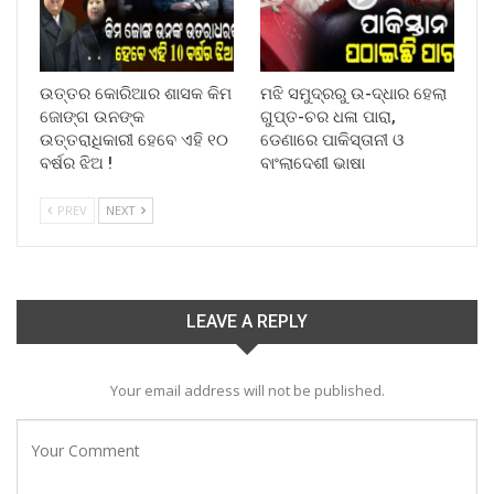
ଉତ୍ତର କୋରିଆର ଶାସକ କିମ
ମଝି ସମୁଦ୍ରରୁ ଉ-ଦ୍ଧାର ହେଲା
ଜୋଙ୍ଗ ଉନଙ୍କ
ଗୁପ୍ତ-ଚର ଧଳା ପାରା,
ଉତ୍ତରାଧିକାରୀ ହେବେ ଏହି ୧୦
ଡେଣାରେ ପାକିସ୍ତାନୀ ଓ
ବର୍ଷର ଝିଅ !
ବାଂଲାଦେଶୀ ଭାଷା
PREV
NEXT
LEAVE A REPLY
Your email address will not be published.