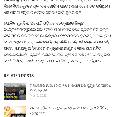
କିଲୋମିଟର ଦୂରରେ ଥିବା ଏକ ପୋଲିସ ଷ୍ଟେସନରେ ସରେଣ୍ଡର କରିଥିଲା।
ଏହି ମାମଲା ଓଡ଼ିଶାର ଢେଙ୍କାନାଳର ବୋଲି କୁହାଯାଉଛି।
ପୋଲିସ ମୁତାବିକ, ଘଟଣାଟି ଓଡ଼ିଶାର ଢେଙ୍କାନାଳ ଜିଲ୍ଲା
ଚନ୍ଦ୍ରଶେଖରପୁରରେ ନାକାଫୋଡି ମାଝୀ ନାମକ ଜଣେ ବ୍ୟକ୍ତି ନିଜ ପତ୍ନୀ
ଚଂଚଳାଙ୍କ ଗଳାକାଟି ହତ୍ୟା କରିଥିଲା। ଚଂଚଳାଙ୍କର ଦୁଇଟି ପୁଅ ଅଛନ୍ତି ଓ
ସେମାନଙ୍କ ମଧ୍ୟରୁ ଜଣଙ୍କର ବିବାହ ସରିଛି। ସେହିପରି କ୍ରୁରତା ଭରା ଏହି
ଘଟଣା ସାମ୍ନାକୁ ଆସିବାପରେ ଚନ୍ଦ୍ରଶେଖରପୁର ଲୋକେ ଆଚମ୍ବିତ
ହୋଇଯାଇଛନ୍ତି। ବ୍ୟକ୍ତି ଜଣକୁ ପୋଲିସ ଷ୍ଟେସନ ଅଭିମୁଖେ ଯାଉଥିବାର
ଦେଖି କିଛିଲୋକ ଧରି ନେଇଥିଲେ ଓ ପୋଲିସକୁ ହସ୍ତାନ୍ତର କରିଥିଲେ।
RELATED POSTS
୮ ସନ୍ତାନର ମାଆ ହୋଇ ମଧ୍ୟ ରଖିଲା ପର ପୁରୁଷ ସହ ଅବୈଧ
ସ-ମ୍ବନ୍ଧ,ତା…
Mar 9, 2023
ସାପ କାମୁଡ଼ିବା ପରେ ତୁରନ୍ତ ବ୍ୟବହାର କରନ୍ତୁ ଏହି ଜିନିଷ,
ମୂଳରୁ ଶେଷ…