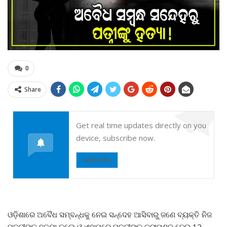
0
Share
Get real time updates directly on you
device, subscribe now.
Subscribe
ଓଡ଼ିଶାରେ ଅବୈଧ ସମ୍ବନ୍ଧକୁ ନେଇ ସନ୍ଦେହ ଆସିବାରୁ ଜଣେ ବ୍ୟକ୍ତି ନିଜ
ପତ୍ନୀଙ୍କୁ ହତ୍ୟା କଲେ ଓ ଏହାପରେ ପତ୍ନୀଙ୍କ କଟାମୁଣ୍ଡ ନେଇ 12