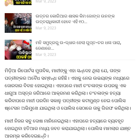
Mar 9, 2023
ଉତ୍ତର କୋରିଆର ଶାସକ କିମ ଜୋଙ୍ଗ ଉନଙ୍କ
ଉତ୍ତରାଧିକାରୀ ହେବେ ଏହି ୧୦…
Mar 9, 2023
ମଝି ସମୁଦ୍ରରୁ ଉ-ଦ୍ଧାର ହେଲା ଗୁପ୍ତ-ଚର ଧଳା ପାରା,
ଡେଣାରେ…
Mar 9, 2023
ମିଡ଼ିଆ ରିପୋର୍ଟସ ମୁତାବିକ, ମାଝୀଙ୍କୁ ଏହା ସନ୍ଦେହ ଥିଲା ଯେ, ତାଙ୍କ
ପତ୍ନୀଙ୍କର ଅବୈଧ ସମ୍ଵନ୍ଧ ରହିଛି। ଏହାକୁ ନେଇ ଉଭୟଙ୍କ ମଧ୍ୟରେ
ଜୋରଦାର ବିବାହ ହୋଇଥିଲା। ଏହାପରେ ମାଝୀ ଚଂଚଳାଙ୍କ ଉପରକୁ ଏକ
ଧାରୁଆ ଅସ୍ତ୍ର ଜରିଆରେ ଆକ୍ରମଣ କରିଥିଲା। ଚଂଚଳାଙ୍କ ହତ୍ୟା
କରିବାପରେ ମାଝୀ ପରଦିନ ସକାଳୁ ପତ୍ନୀଙ୍କ କଟାମୁଣ୍ଡ ନେଇ ପୋଲିସ
ଷ୍ଟେସନ ଅଭିମୁଖେ ଯାଇଥିଲା ଓ ପୋଲିସ ସେଠାରେ ତାକୁ ଗିରଫ କରିଥିଲା।
ମାଝୀ ନିଜର ସବୁ ଦୋଷ ମାନିନେଇଥିଲା। ଏହାପରେ ହତ୍ୟାରେ ବ୍ୟବହୃତ
ହୋଇଥିବା ହତିଆର ମଧ୍ୟ ଜବତ କରାଯାଇଥିଲା। ପୋଲିସ ମାମଲାର ଯାଞ୍ଚ
ଆରମ୍ଭ କରିଦେଇଛନ୍ତି।