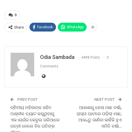
0
Share
Facebook
WhatsApp
Odia Sambada
4498 Posts
0
Comments
PREV POST
NEXT POST
ଦ୍ଵିତୀୟ ମହିଳାଙ୍କ ସହିତ
ଆକାଶରୁ ହେଲା ମାଛ ବର୍ଷା,
ଅଶ୍ଳୀଳ ଚ୍ୟାଟ କରୁଥିବାରୁ
ରାସ୍ତା ଘାଟରେ ପଡ଼ିଲା ମାଛ;
ଏକ।ଚାର୍ଜର କେବୁଲ ଜରିଆରେ
ଆସନ୍ତୁ ଜାଣିବା କାହିଁକି ହୁଏ
ପତ୍ନୀ ନେଲେ ନିଜ ପତିଙ୍କ
ଏମିତି ବର୍ଷା…