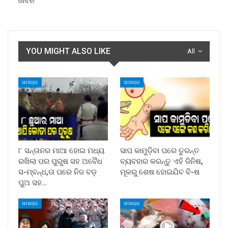
ଜୀବନ
YOU MIGHT ALSO LIKE
All
ସମାଚାର
ସମାଚାର
୮ ସନ୍ତାନର ମାଆ ହୋଇ ମଧ୍ୟ
ସାପ କାମୁଡ଼ିବା ପରେ ତୁରନ୍ତ
ରଖିଲା ପର ପୁରୁଷ ସହ ଅବୈଧ
ବ୍ୟବହାର କରନ୍ତୁ ଏହି ଜିନିଷ,
ସ-ମ୍ବନ୍ଧ,ତା ପରେ ନିଜ ବଡ଼
ମୂଳରୁ ଶେଷ ହୋଇଯିବ ବି-ଷ
ପୁଅ ସହ…
ସମାଚାର
ସମାଚାର