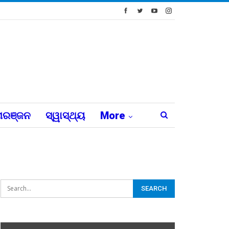
ରଞ୍ଜନ
ସ୍ୱାସ୍ଥ୍ୟ
More