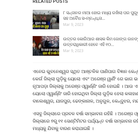
RELATED POSTS
୮ ସନ୍ତାନର ମାଆ ହୋଇ ମଧ୍ୟ ରଖିଲା ପର ପୁର
ସହ ଅବୈଧ ସ-ମ୍ବନ୍ଧ,ତା…
Mar 9, 2023
ଉତ୍ତର କୋରିଆର ଶାସକ କିମ ଜୋଙ୍ଗ ଉନଙ
ଉତ୍ତରାଧିକାରୀ ହେବେ ଏହି ୧୦…
Mar 9, 2023
ଏନେଇ ଭୁବନେଶ୍ୱର ସ୍ଥିତ ଆଞ୍ଚଳିକ ପାଣିପାଗ ବିଜ୍ଞାନ କେନ୍ଦ
କେଉଁ ଜିଲ୍ଲା ଗୁଡ଼ିକୁ ୟେଲୋ ଏବଂ ଅରେଞ୍ଜ ୱାର୍ଣିଂ ରେ ଭାଗ
ନୂଆପଡ଼ା ଜିଲ୍ଲାକୁ ଅରେଞ୍ଜ ଓ୍ୱାର୍ଣ୍ଣିଂ ଜାରି ହୋଇଛି । ଆଉ 
ୟେଲୋ ଓ୍ୱାର୍ଣ୍ଣିଂ ଜାରି ହୋଇଥିବା ଜିଲ୍ଲା ଗୁଡ଼ିକ ହେଲା କଳା
ବାଲେଶ୍ୱର, ଯାଜପୁର, ଢେଙ୍କାନାଳ, ଅନୁଗୁଳ, କେନ୍ଦୁଝର, ମୟ
ଏସବୁ ଜିଲ୍ଲାରେ ପ୍ରବଳ ବର୍ଷା ସମ୍ଭାବନା ରହିଛି । ଅରେଞ୍ଜ ଓ୍ୱା
ଜିଲ୍ଲାରେ ୭ରୁ ୧୧ ସେଣ୍ଟିମିଟର ପର୍ଯ୍ୟନ୍ତ ବର୍ଷା ସମ୍ଭାବନା ରହ
ମଧ୍ୟକୁ ଯିବାକୁ ବାରଣ କରାଯାଇଛି ।