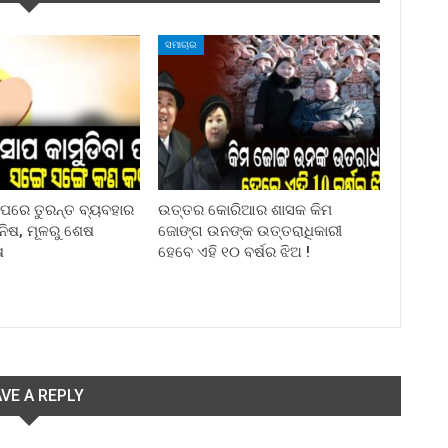
ସମାଚାର
ା ପରେ ତୁରନ୍ତ ବ୍ୟବହାର
ଉତ୍ତର କୋରିଆର ଶାସକ କିମ
ିନିଷ, ମୂଳରୁ ଶେଷ
ଜୋଙ୍ଗ ଉନଙ୍କ ଉତ୍ତରାଧିକାରୀ
ଷ
ହେବେ ଏହି ୧୦ ବର୍ଷର ଝିଅ !
VE A REPLY