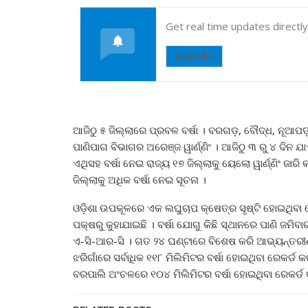
Get real time updates directl
Subscribe
ଆଜିଠୁ ୫ ଜିଲ୍ଲାରେ ପ୍ରବଳ ବର୍ଷା । ବରଗଡ଼, ବୌଦ୍ଧ, ନୂଆପଡ଼
ପାଣିପାଗ ବିଭାଗର ଅରେଞ୍ଜ ୱାର୍ଣ୍ଣିଂ । ଆଜିଠୁ ୩ ରୁ ୪ ଦିନ 
ଏଥିସହ ବର୍ଷା ନେଇ ରାଜ୍ୟ ୧୭ ଜିଲ୍ଲାକୁ ୟେଲୋ ୱାର୍ଣ୍ଣିଂ ଜା
ଜିଲ୍ଲାକୁ ଅଧିକ ବର୍ଷା ନେଇ ସୂଚନା ।
ଓଡ଼ିଶା ଉପକୂଳରେ ଏକ ଲଘୁଚାପ କ୍ଷେତ୍ର ସୃଷ୍ଟି ହୋଇଥିବା ବ
ପକ୍ଷରୁ କୁହାଯାଇଛି । ବର୍ଷା ଯୋଗୁ କିଛି ସ୍ଥାନରେ ପାଣି ଜମିବା
ଏ-ସି-ଆର-ସି । ଗତ ୨୪ ଘଣ୍ଟାରେ ବିଶେଷ କରି ଆଭ୍ୟନ୍ତରୀଣ
ଝରିଗାଁରେ ସର୍ବାଧିକ ୧୧୮ ମିଲିମିଟର ବର୍ଷା ହୋଇଥିବା ରେ
ବରପାଲି ଅଂଚଳରେ ୧୦୪ ମିଲିମିଟର ବର୍ଷା ହୋଇଥିବା ରେକର୍ଡ 