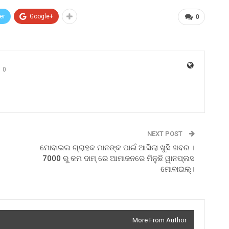
er
Google+
0
0
NEXT POST
ମୋବାଇଲ ଗ୍ରାହକ ମାନଙ୍କ ପାଇଁ ଆସିଲା ଖୁସି ଖବର ।
7000 ରୁ କମ ଦାମ୍ ରେ ଆମାଜନରେ ମିଳୁଛି ୱାନପ୍ଲସ
ମୋବାଇଲ୍।
More From Author