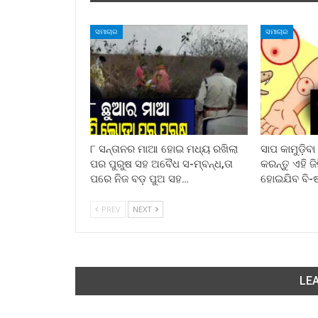
ସମାଚାର
ସମାଚାର
୮ ସନ୍ତାନର ମାଆ ହୋଇ ମଧ୍ୟ ରଖିଲା
ସାପ କାମୁଡ଼ିବ
ପର ପୁରୁଷ ସହ ଅବୈଧ ସ-ମ୍ବନ୍ଧ,ତା
କରନ୍ତୁ ଏହି ଜ
ପରେ ନିଜ ବଡ଼ ପୁଅ ସହ…
ହୋଇଯିବ ବି-
PREV
NEXT
LEA