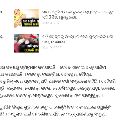
ୁଷ
ସାପ କାମୁଡ଼ିବା ପରେ ତୁରନ୍ତ ବ୍ୟବହାର କରନ୍ତୁ
ଏହି ଜିନିଷ, ମୂଳରୁ ଶେଷ…
Mar 9, 2023
୍କ
ମଝି ସମୁଦ୍ରରୁ ଉ-ଦ୍ଧାର ହେଲା ଗୁପ୍ତ-ଚର ଧଳା
ପାରା, ଡେଣାରେ…
Mar 9, 2023
୍ର ପକ୍ଷରୁ ପୂର୍ବାନୁମାନ କରାଯାଇଛି । ତେବେ ଏବେ ଆସନ୍ତୁ ଜାଣିବା
 ଭାଗ କରାଯାଇଛି । ବରଗଡ଼, ବଲାଙ୍ଗିର, ସୋନପୁର, ବୌଦ୍ଧ,
ଏସବୁ ଜିଲ୍ଲାରେ ପ୍ରବଳରୁ ଅତି ପ୍ରବଳ ବର୍ଷା ସମ୍ଭାବନା ରହିଛି । ସେହିପରି
ହାଣ୍ଡି, କନ୍ଧମାଳ, ନୟାଗଡ଼, କଟକ, ଜଗତସିଂହପୁର, କେନ୍ଦ୍ରାପଡ଼ା, ଭଦ୍ରକ,
ୂରଭଞ୍ଜ, ଦେବଗଡ଼, ସମ୍ବଲପୁର, ସୁନ୍ଦରଗଡ଼ ଏବଂ ଝାରସୁଗୁଡ଼ା ।
ର୍ଣ୍ଣିଂ ଜିଲ୍ଲା ଗୁଡ଼ିକରେ ୭ରୁ ୨୦ ସେଣ୍ଟିମିଟର ଏବଂ ୟେଲୋ ଓ୍ୱାର୍ଣ୍ଣିଂ
ିଛି । ଲଘୁଚାପ ପାଇଁ ୧୬ ତାରିଖ ପର୍ଯ୍ୟନ୍ତ ମତ୍ସ୍ୟଜୀବୀଙ୍କୁ ସମୁଦ୍ର