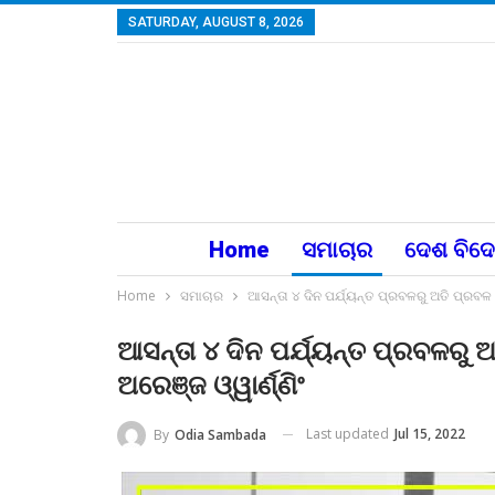
SATURDAY, AUGUST 8, 2026
Home
ସମାଚାର
ଦେଶ ବିଦ
Home
ସମାଚାର
ଆସନ୍ତା ୪ ଦିନ ପର୍ଯ୍ୟନ୍ତ ପ୍ରବଳରୁ ଅତି ପ୍ରବଳ ବର୍
ଆସନ୍ତା ୪ ଦିନ ପର୍ଯ୍ୟନ୍ତ ପ୍ରବଳରୁ ଅତ
ଅରେଞ୍ଜ ଓ୍ୱାର୍ଣ୍ଣିଂ
Last updated
Jul 15, 2022
By
Odia Sambada