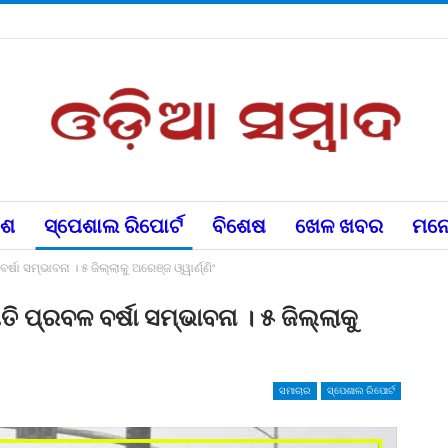
େଶ
ସ୍ପେଶାଲ ରିପୋର୍ଟ
ବିଶେଷ
ଖେଳ ଖବର
ମନୋ
ଷା ସମ୍ଭାବନା । ୫ ଜିଲ୍ଲାକୁ ଅରେଞ୍ଜ ଓ୍ୱାର୍ଣ୍ଣିଂ
ି ପ୍ରବଳ ବର୍ଷା ସମ୍ଭାବନା । ୫ ଜିଲ୍ଲାକୁ
ସମାଚାର
ସ୍ପେଶାଲ ରିପୋର୍ଟ