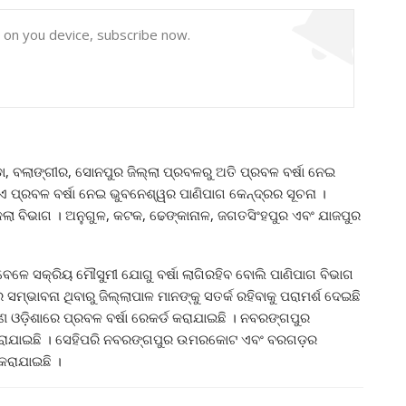
y on you device, subscribe now.
ା, ବଲାଙ୍ଗୀର, ସୋନପୁର ଜିଲ୍ଲା ପ୍ରବଳରୁ ଅତି ପ୍ରବଳ ବର୍ଷା ନେଇ
ଯାଏ ପ୍ରବଳ ବର୍ଷା ନେଇ ଭୁବନେଶ୍ୱର ପାଣିପାଗ କେନ୍ଦ୍ରର ସୂଚନା ।
ରି କଲା ବିଭାଗ । ଅନୁଗୁଳ, କଟକ, ଢେଙ୍କାନାଳ, ଜଗତସିଂହପୁର ଏବଂ ଯାଜପୁର
େଳେ ସକ୍ରିୟ ମୌସୁମୀ ଯୋଗୁ ବର୍ଷା ଲାଗିରହିବ ବୋଲି ପାଣିପାଗ ବିଭାଗ
ର ସମ୍ଭାବନା ଥିବାରୁ ଜିଲ୍ଲାପାଳ ମାନଙ୍କୁ ସତର୍କ ରହିବାକୁ ପରାମର୍ଶ ଦେଇଛି
 ଓଡ଼ିଶାରେ ପ୍ରବଳ ବର୍ଷା ରେକର୍ଡ କରାଯାଇଛି । ନବରଙ୍ଗପୁର
କର୍ଡ କରାଯାଇଛି । ସେହିପରି ନବରଙ୍ଗପୁର ଉମରକୋଟ ଏବଂ ବରଗଡ଼ର
କରାଯାଇଛି ।