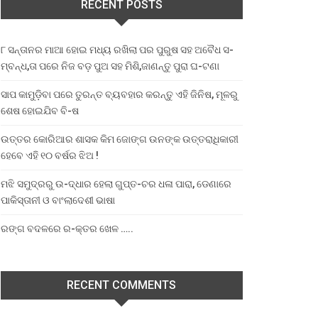
RECENT POSTS
୮ ସନ୍ତାନର ମାଆ ହୋଇ ମଧ୍ୟ ରଖିଲା ପର ପୁରୁଷ ସହ ଅବୈଧ ସ-
ମ୍ବନ୍ଧ,ତା ପରେ ନିଜ ବଡ଼ ପୁଅ ସହ ମିଶି,ଜାଣନ୍ତୁ ପୁରା ଘ-ଟଣା
ସାପ କାମୁଡ଼ିବା ପରେ ତୁରନ୍ତ ବ୍ୟବହାର କରନ୍ତୁ ଏହି ଜିନିଷ, ମୂଳରୁ
ଶେଷ ହୋଇଯିବ ବି-ଷ
ଉତ୍ତର କୋରିଆର ଶାସକ କିମ ଜୋଙ୍ଗ ଉନଙ୍କ ଉତ୍ତରାଧିକାରୀ
ହେବେ ଏହି ୧୦ ବର୍ଷର ଝିଅ !
ମଝି ସମୁଦ୍ରରୁ ଉ-ଦ୍ଧାର ହେଲା ଗୁପ୍ତ-ଚର ଧଳା ପାରା, ଡେଣାରେ
ପାକିସ୍ତାନୀ ଓ ବାଂଲାଦେଶୀ ଭାଷା
ରଙ୍ଗ ବଦଳରେ ର-କ୍ତର ଖେଳ …..
RECENT COMMENTS