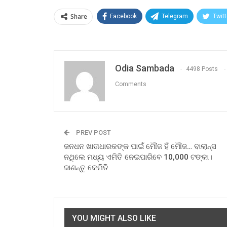
Share
Facebook
Telegram
Twitt
Odia Sambada
4498 Posts
Comments
PREV POST
ଜନଧନ ଖାତାଧାରକଙ୍କ ପାଇଁ ମୌଜ ହିଁ ମୌଜ… ବାଲାନ୍ସ
ନଥିଲେ ମଧ୍ୟ ଏମିତି ନେଇପାରିବେ 10,000 ଟଙ୍କା।
ଜାଣନ୍ତୁ କେମିତି
YOU MIGHT ALSO LIKE