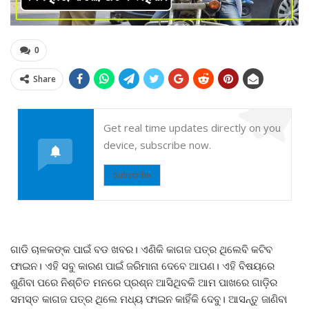
0
Share
Get real time updates directly on you
device, subscribe now.
Subscribe
ଗାଡି ଚାଳକଙ୍କ ପାଇଁ ବଡ ଖବର। ଏଣିକି କାଗଜ ପତ୍ର ଥିଲେବି କଟିବ
ଫାଇନ। ଏହି ସବୁ କାରଣ ପାଇଁ ଜରିମାନା ଦେବେ ଆପଣ। ଏହି ବିଷୟରେ
ଶୁଣିବା ପରେ ନିଶ୍ଚିତ ମନରେ ପ୍ରଶ୍ନ ଆସିଥିବକି ଆମ ପାଖରେ ଗାଡ଼ିର
ସମସ୍ତ କାଗଜ ପତ୍ର ଥିଲେ ମଧ୍ୟ ଫାଇନ କାହିଁକି ଦେବୁ। ଆସନ୍ତୁ ଜାଣିବା