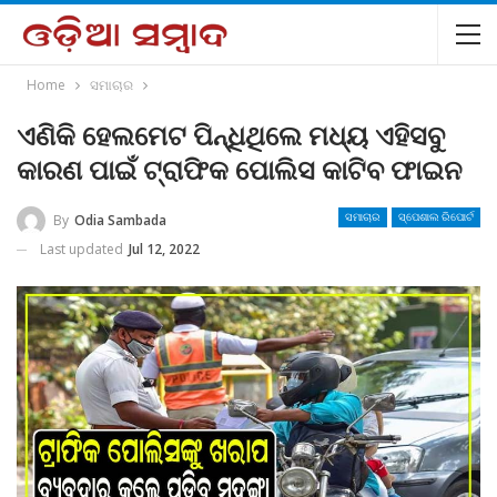
Home
ସମାଚାର
ଏଣିକି ହେଲମେଟ ପିନ୍ଧିଥିଲେ ମଧ୍ୟ ଏହିସବୁ
କାରଣ ପାଇଁ ଟ୍ରାଫିକ ପୋଲିସ କାଟିବ ଫାଇନ
By
Odia Sambada
ସମାଚାର
ସ୍ପେଶାଲ ରିପୋର୍ଟ
Last updated
Jul 12, 2022