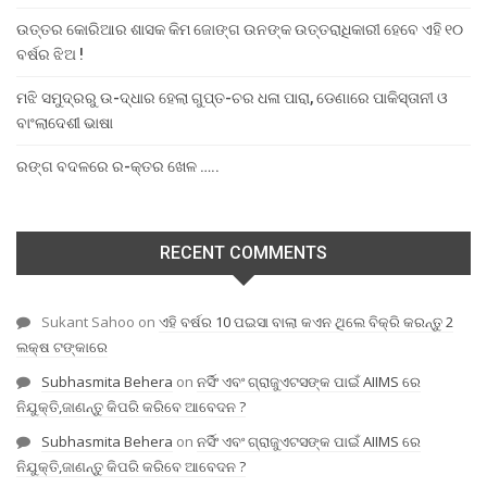
ଉତ୍ତର କୋରିଆର ଶାସକ କିମ ଜୋଙ୍ଗ ଉନଙ୍କ ଉତ୍ତରାଧିକାରୀ ହେବେ ଏହି ୧୦
ବର୍ଷର ଝିଅ !
ମଝି ସମୁଦ୍ରରୁ ଉ-ଦ୍ଧାର ହେଲା ଗୁପ୍ତ-ଚର ଧଳା ପାରା, ଡେଣାରେ ପାକିସ୍ତାନୀ ଓ
ବାଂଲାଦେଶୀ ଭାଷା
ରଙ୍ଗ ବଦଳରେ ର-କ୍ତର ଖେଳ …..
RECENT COMMENTS
Sukant Sahoo
on
ଏହି ବର୍ଷର 10 ପଇସା ବାଲା କଏନ ଥିଲେ ବିକ୍ରି କରନ୍ତୁ 2
ଲକ୍ଷ ଟଙ୍କାରେ
Subhasmita Behera
on
ନର୍ସିଂ ଏବଂ ଗ୍ରାଜୁଏଟସଙ୍କ ପାଇଁ AIIMS ରେ
ନିଯୁକ୍ତି,ଜାଣନ୍ତୁ କିପରି କରିବେ ଆବେଦନ ?
Subhasmita Behera
on
ନର୍ସିଂ ଏବଂ ଗ୍ରାଜୁଏଟସଙ୍କ ପାଇଁ AIIMS ରେ
ନିଯୁକ୍ତି,ଜାଣନ୍ତୁ କିପରି କରିବେ ଆବେଦନ ?