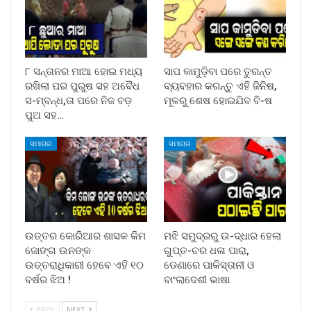
୮ ସନ୍ତାନର ମାଆ ହୋଇ ମଧ୍ୟ
ସାପ କାମୁଡ଼ିବା ପରେ ତୁରନ୍ତ
ରଖିଲା ପର ପୁରୁଷ ସହ ଅବୈଧ
ବ୍ୟବହାର କରନ୍ତୁ ଏହି ଜିନିଷ,
ସ-ମ୍ବନ୍ଧ,ତା ପରେ ନିଜ ବଡ଼
ମୂଳରୁ ଶେଷ ହୋଇଯିବ ବି-ଷ
ପୁଅ ସହ…
ସମାଚାର
ସମାଚାର
ଉତ୍ତର କୋରିଆର ଶାସକ କିମ
ମଝି ସମୁଦ୍ରରୁ ଉ-ଦ୍ଧାର ହେଲା
ଜୋଙ୍ଗ ଉନଙ୍କ
ଗୁପ୍ତ-ଚର ଧଳା ପାରା,
ଉତ୍ତରାଧିକାରୀ ହେବେ ଏହି ୧୦
ଡେଣାରେ ପାକିସ୍ତାନୀ ଓ
ବର୍ଷର ଝିଅ !
ବାଂଲାଦେଶୀ ଭାଷା
PREV
NEXT