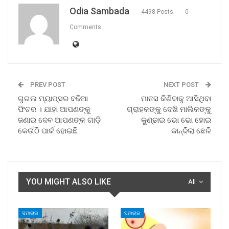
Odia Sambada
4498 Posts
0
Comments
PREV POST
NEXT POST
ଗୁଗଲ ମ୍ୟାପ୍ସର ବଢିଆ
ମାନସ କିଣିବାକୁ ଆସିଥିବା
ଫିଚର । ଯାହା ଆପଣଙ୍କୁ
ଗ୍ରାହକଙ୍କୁ ଦେଖି ମାଲିକଙ୍କୁ
ଜଣାଇ ଦେବ ଆପଣଙ୍କ ଗାଡ଼ି
କୁଣ୍ଢାଇ ଭୋ ଭୋ ହୋଇ
କେଉଁଠି ପାର୍କ ହୋଇଛି
କାନ୍ଦିଲା ଛେଳି
YOU MIGHT ALSO LIKE
All
ସମାଚାର
ସମାଚାର