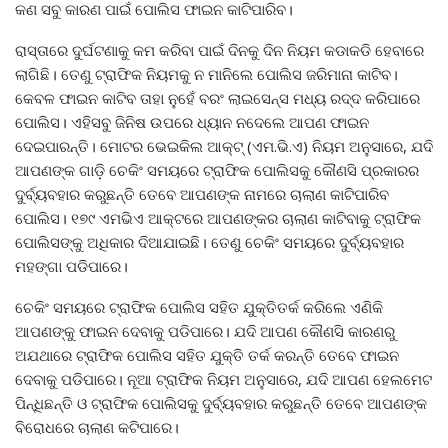
କଣ ସବୁ କାରଣ ପାଇଁ ପୋଲିସ ଫାଇନ କାଟିପାରିବ।
ରାସ୍ତାରେ ଦୁର୍ଘଟଣାକୁ କମ କରିବା ପାଇଁ ଦିନକୁ ଦିନ ନିୟମ କଡାକଡି ହେବାରେ
ଲାଗିଛି। ତେଣୁ ଟ୍ରାଫିକ ନିୟମକୁ ନ ମାନିଲେ ପୋଲିସ ଜରିମାନା କାଟିବ।
କେବଳ ଫାଇନ କାଟିବ ତାହା ନୁହେଁ ବରଂ ଲାଇସେନ୍ସ ମଧ୍ୟ ରଦ୍ଦ କରିପାରେ
ପୋଲିସ। ଏହିସବୁ ଜିନିଷ ଉପରେ ଧ୍ୟାନ ନଦେଲେ ଆପଣ ଫାଇନ
ଦେଇପାରନ୍ତି। ମୋଟର ଭେଇକିଲ ଆକ୍ଟ୍ (ଏମ.ଭି.ଏ) ନିୟମ ଅନୁସାରେ, ଯଦି
ଆପଣଙ୍କ ଗାଡ଼ି ଚେକିଂ ସମୟରେ ଟ୍ରାଫିକ ପୋଲିସକୁ କୌଣସି ପ୍ରକାରର
ଦୁର୍ବ୍ୟବହାର କରୁଛନ୍ତି ତେବେ ଆପଣଙ୍କ ନାମରେ ଚାଲାଣ କାଟିପାରିବ
ପୋଲିସ। ୧୭୯ ଏମଭିଏ ଆକ୍ଟରେ ଆପଣଙ୍କର ଚାଲାଣ କାଟିବାକୁ ଟ୍ରାଫିକ
ପୋଲିସଙ୍କୁ ଅଧିକାର ଦିଆଯାଇଛି। ତେଣୁ ଚେକିଂ ସମୟରେ ଦୁର୍ବ୍ୟବହାର
ମହଙ୍ଗା ପଡିପାରେ।
ଚେକିଂ ସମୟରେ ଟ୍ରାଫିକ ପୋଲିସ ସହିତ ଯୁକ୍ତିତର୍କ କରିଲେ ଏଣିକି
ଆପଣଙ୍କୁ ଫାଇନ ଦେବାକୁ ପଡିପାରେ। ଯଦି ଆପଣ କୌଣସି କାରଣରୁ
ଅଯଥାରେ ଟ୍ରାଫିକ ପୋଲିସ ସହିତ ଯୁକ୍ତି ତର୍କ କରନ୍ତି ତେବେ ଫାଇନ
ଦେବାକୁ ପଡିପାରେ। ନୂଆ ଟ୍ରାଫିକ ନିୟମ ଅନୁସାରେ, ଯଦି ଆପଣ ହେଲମେଟ
ପିନ୍ଧିଛନ୍ତି ଓ ଟ୍ରାଫିକ ପୋଲିସକୁ ଦୁର୍ବ୍ୟବହାର କରୁଛନ୍ତି ତେବେ ଆପଣଙ୍କ
ବିରୋଧରେ ଚାଲାଣ କଟିପାରେ।