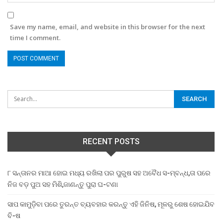
Save my name, email, and website in this browser for the next
time I comment.
RECENT POSTS
୮ ସନ୍ତାନର ମାଆ ହୋଇ ମଧ୍ୟ ରଖିଲା ପର ପୁରୁଷ ସହ ଅବୈଧ ସ-ମ୍ବନ୍ଧ,ତା ପରେ
ନିଜ ବଡ଼ ପୁଅ ସହ ମିଶି,ଜାଣନ୍ତୁ ପୁରା ଘ-ଟଣା
ସାପ କାମୁଡ଼ିବା ପରେ ତୁରନ୍ତ ବ୍ୟବହାର କରନ୍ତୁ ଏହି ଜିନିଷ, ମୂଳରୁ ଶେଷ ହୋଇଯିବ
ବି-ଷ