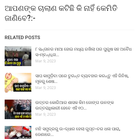
ଆପଣଙ୍କ ଚାଲାଣ କଟିଛି କି ନାହିଁ କେମିତି
ଜାଣିବେ?:-
RELATED POSTS
୮ ସନ୍ତାନର ମାଆ ହୋଇ ମଧ୍ୟ ରଖିଲା ପର ପୁରୁଷ ସହ ଅବୈଧ
ସ-ମ୍ବନ୍ଧ,ତା…
Mar 9, 2023
ସାପ କାମୁଡ଼ିବା ପରେ ତୁରନ୍ତ ବ୍ୟବହାର କରନ୍ତୁ ଏହି ଜିନିଷ,
ମୂଳରୁ ଶେଷ…
Mar 9, 2023
ଉତ୍ତର କୋରିଆର ଶାସକ କିମ ଜୋଙ୍ଗ ଉନଙ୍କ
ଉତ୍ତରାଧିକାରୀ ହେବେ ଏହି ୧୦…
Mar 9, 2023
ମଝି ସମୁଦ୍ରରୁ ଉ-ଦ୍ଧାର ହେଲା ଗୁପ୍ତ-ଚର ଧଳା ପାରା,
ଡେଣାରେ…