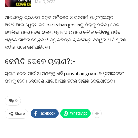
Mar 9, 2023
ଆପଣଙ୍କୁ ପ୍ରଥମେ ସଡ଼କ ପରିବହନ ଓ ରାଜମାର୍ଗ ମନ୍ତ୍ରାଳୟର
ଅଫିସିଆଲ ୱେବସାଇଟ parivahan.gov.inକୁ ଯିବାକୁ ପଡିବ। ପେଜ
ଖୋଲିବା ପରେ ଚେକ ଚାଲାଣ ଷ୍ଟାଟସ ଉପରେ କ୍ଲିକ କରିବାକୁ ପଡ଼ିବ।
ଏଥିରେ ଗାଡ଼ିର ନମ୍ବର ଓ ଡ୍ରାଇଭିଙ୍ଗ ଲାଇସେନ୍ସ ନମ୍ୱର ଆଦି ପୂରଣ
କରିବା ପରେ ଜାଣିପାରିବେ।
କେମିତି ଦେବେ ଚାଲାଣ?:-
ଚାଲାଣ ଦେବା ପାଇଁ ଆପଣଙ୍କୁ ଏହି parivahan.gov.in ୱେବସାଇଟରେ
ଯିବାକୁ ହେବ। ସେଠାରେ ଯାଇ ଆପଣ ନିଜର ଚାଲାଣ ଦେଇପାରିବେ।
0
Share
Facebook
WhatsApp