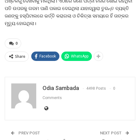
ଅଞ୍ଚଳରୁ ଦେଖିବାକୁ ମିଳିଥିଲା। ଏଠାରେ ଜଣେ ପତ୍ନୀ ନିଜର ଶୋଇ ରହିଥିବା
ପତି ଉପରକୁ ଗରମ ପାଣି ପକାଇ ଦେଇଥିଲା ଯାହାଦ୍ୱାରା ତୁରନ୍ତ ବ୍ୟକ୍ତି
ଜଣଙ୍କୁ ହସ୍ପିଟାଲରେ ଭର୍ତ୍ତି କରାଗଲା ଓ ଚିକିତ୍ସା ସମୟରେ ହିଁ ତାଙ୍କର
ମୃତ୍ୟୁ ହୋଇଥିଲା।
0
Share
Facebook
WhatsApp
Odia Sambada
4498 Posts
0
Comments
PREV POST
NEXT POST