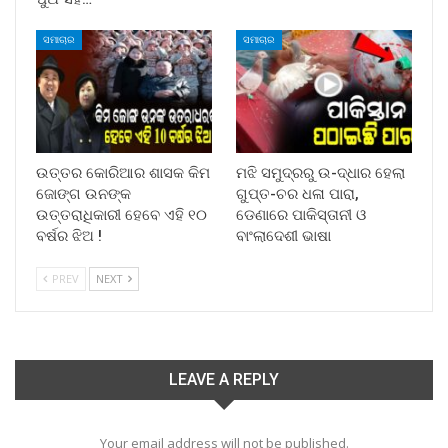
ସମାଚାର
ସମାଚାର
ଉତ୍ତର କୋରିଆର ଶାସକ କିମ
ମଝି ସମୁଦ୍ରରୁ ଉ-ଦ୍ଧାର ହେଲା
ଜୋଙ୍ଗ ଉନଙ୍କ
ଗୁପ୍ତ-ଚର ଧଳା ପାରା,
ଉତ୍ତରାଧିକାରୀ ହେବେ ଏହି ୧୦
ଡେଣାରେ ପାକିସ୍ତାନୀ ଓ
ବର୍ଷର ଝିଅ !
ବାଂଲାଦେଶୀ ଭାଷା
PREV
NEXT
LEAVE A REPLY
Your email address will not be published.