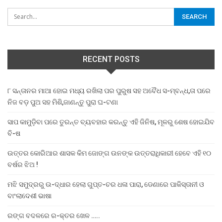
RECENT POSTS
୮ ସନ୍ତାନର ମାଆ ହୋଇ ମଧ୍ୟ ରଖିଲା ପର ପୁରୁଷ ସହ ଅବୈଧ ସ-ମ୍ବନ୍ଧ,ତା ପରେ
ନିଜ ବଡ଼ ପୁଅ ସହ ମିଶି,ଜାଣନ୍ତୁ ପୁରା ଘ-ଟଣା
ସାପ କାମୁଡ଼ିବା ପରେ ତୁରନ୍ତ ବ୍ୟବହାର କରନ୍ତୁ ଏହି ଜିନିଷ, ମୂଳରୁ ଶେଷ ହୋଇଯିବ
ବି-ଷ
ଉତ୍ତର କୋରିଆର ଶାସକ କିମ ଜୋଙ୍ଗ ଉନଙ୍କ ଉତ୍ତରାଧିକାରୀ ହେବେ ଏହି ୧୦
ବର୍ଷର ଝିଅ !
ମଝି ସମୁଦ୍ରରୁ ଉ-ଦ୍ଧାର ହେଲା ଗୁପ୍ତ-ଚର ଧଳା ପାରା, ଡେଣାରେ ପାକିସ୍ତାନୀ ଓ
ବାଂଲାଦେଶୀ ଭାଷା
ରଙ୍ଗ ବଦଳରେ ର-କ୍ତର ଖେଳ …..