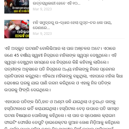
ଉତ୍ତରାଧିକାରୀ ହେବେ ଏହି ୧୦…
Mar 9, 2023
ମଝି ସମୁଦ୍ରରୁ ଉ-ଦ୍ଧାର ହେଲା ଗୁପ୍ତ-ଚର ଧଳା ପାରା,
ଡେଣାରେ…
Mar 9, 2023
ଏହି ଅଦ୍ଭୁତ ଘଟଣାଟି ବୋଲିଭିଆର ଲା ପାଜ ଅଞ୍ଚଳର ଅଟେ। ଏଠାରେ
ଜଣେ 45 ବର୍ଷୀୟ ସ୍ୱାମୀ ନିଦ୍ରାରେ ମହିଳାଙ୍କ ସ୍ୱପ୍ନ ଦେଖୁଥିଲେ। ଏହି
ସ୍ୱପ୍ନ ଦେଖୁଥିବା ସମୟରେ ସେ ନିଦ୍ରାରେ କିଛି କହିବାକୁ ଲାଗିଲେ।
ପତ୍ନୀଙ୍କ ଅନୁସାରେ ପତି ନିଦ୍ରାରେ ଅନ୍ୟ ମହିଳାଙ୍କୁ ନିଜର ପ୍ରେମର
ପ୍ରତିପାଦନା କରୁଥିଲା। ଏହିକଥା ମହିଳାଙ୍କୁ ବାଧିଥିଲା, ଏହାପରେ ମହିଳା ସିଧା
ରୋଷେଇ ଘରକୁ ଯାଇ ପାଣି ଗରମ କରିଥିଲେ ଓ ଏହାକୁ ନିଜ ପତିଙ୍କ
ଉପରକୁ ଫିଙ୍ଗି ଦେଇଥିଲେ।
ଏହାପରେ ପତିଙ୍କ ପିଠି,ହାତ ଓ ଅଣ୍ଟା ଜଳି ଯାଇଥିଲା ଓ ତୁରନ୍ତ ତାଙ୍କୁ
ହସ୍ପିଟାଲରେ ଭର୍ତି କରାଯାଇଥିଲା। ହସ୍ପିଟାଲ ବେଡ଼ ଉପରେ ପତି ସମସ୍ତ
ଘଟଣା ବିଷୟରେ ପୋଲିସକୁ କହିଥିଲେ। ଲା ପାଜ ର ସ୍ପେଶାଲ କ୍ରାଇମ
ଫାଇଟିଂ ଫୋର୍ସର ଡେପୁଟି ଡ଼ାଇରେକ୍ଟର ଜୁଆନ ଜୋଶ ମିଡ଼ିଆକୁ କହିଥିଲେ
କି, ପୂର୍ବରୁ ମଧ୍ୟ ମହିଳା ଜଣକ ନିଜ ସ୍ୱାମୀକୁ ନିଆଁ ଲଗାଇ ମାରିବାପାଇଁ