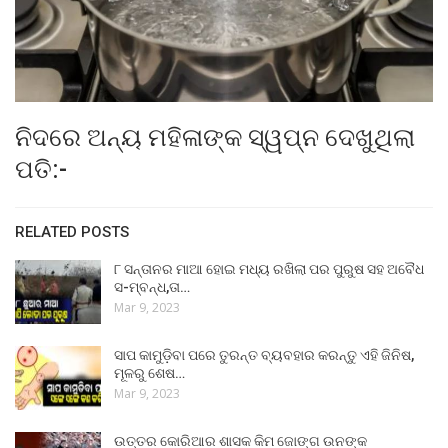
ନିଦରେ ଅନ୍ୟ ମହିଳାଙ୍କ ସ୍ୱପ୍ନ ଦେଖୁଥିଲା
ପତି:-
RELATED POSTS
୮ ସନ୍ତାନର ମାଆ ହୋଇ ମଧ୍ୟ ରଖିଲା ପର ପୁରୁଷ ସହ ଅବୈଧ
ସ-ମ୍ବନ୍ଧ,ତା…
Mar 9, 2023
ସାପ କାମୁଡ଼ିବା ପରେ ତୁରନ୍ତ ବ୍ୟବହାର କରନ୍ତୁ ଏହି ଜିନିଷ,
ମୂଳରୁ ଶେଷ…
Mar 9, 2023
ଉତ୍ତର କୋରିଆର ଶାସକ କିମ ଜୋଙ୍ଗ ଉନଙ୍କ