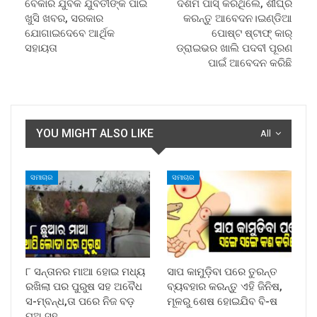
ବେକାର ଯୁବକ ଯୁବତୀଙ୍କ ପାଇଁ
ଦଶମ ପାସ୍ କରିଥିଲେ, ଶୀଘ୍ର
ଖୁସି ଖବର, ସରକାର
କରନ୍ତୁ ଆବେଦନ।ଇଣ୍ଡିଆ
ଯୋଗାଇଦେବେ ଆର୍ଥିକ
ପୋଷ୍ଟ ଷ୍ଟାଫ୍ କାର୍
ସହାୟତା
ଡ୍ରାଇଭର ଖାଲି ପଦବୀ ପୂରଣ
ପାଇଁ ଆବେଦନ କରିଛି
YOU MIGHT ALSO LIKE
All
ସମାଚାର
ସମାଚାର
୮ ସନ୍ତାନର ମାଆ ହୋଇ ମଧ୍ୟ
ସାପ କାମୁଡ଼ିବା ପରେ ତୁରନ୍ତ
ରଖିଲା ପର ପୁରୁଷ ସହ ଅବୈଧ
ବ୍ୟବହାର କରନ୍ତୁ ଏହି ଜିନିଷ,
ସ-ମ୍ବନ୍ଧ,ତା ପରେ ନିଜ ବଡ଼
ମୂଳରୁ ଶେଷ ହୋଇଯିବ ବି-ଷ
ପୁଅ ସହ…