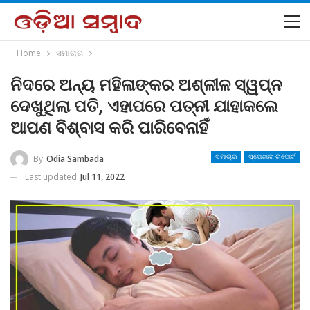
Home
ସମାଚାର
ନିଦରେ ଅନ୍ୟ ମହିଳାଙ୍କର ଅଶ୍ଳୀଳ ସ୍ୱପ୍ନ
ଦେଖୁଥିଲା ପତି, ଏହାପରେ ପତ୍ନୀ ଯାହାକଲେ
ଆପଣ ବିଶ୍ବାସ କରି ପାରିବେନାହିଁ
By
Odia Sambada
ସମାଚାର
ସ୍ପେଶାଲ ରିପୋର୍ଟ
Last updated
Jul 11, 2022