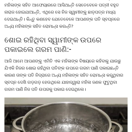
ମହିଳାଙ୍କ ସହିତ ଆଫେୟାରରେ ଆସିଥାନ୍ତି ସେତେବେଳେ ପତ୍ନୀ ବହୁତ
ନାରାଜ ହୋଇଯାଆନ୍ତି, ଏଥିରେ ସେ ନିଜ ସ୍ୱାମୀଙ୍କୁ ଛାଡ଼ପତ୍ର ମଧ୍ୟ
ଦେଇଥାନ୍ତି। କିନ୍ତୁ କଣହେବ ଯେତେବେଳେ ଆପଣଙ୍କ ପତି ସ୍ବପ୍ନରେ
ଅନ୍ୟ ମହିଳାଙ୍କ ସହିତ ରୋମାନ୍ସ କରନ୍ତି?
ଶୋଇ ରହିଥିବା ସ୍ୱାମୀଙ୍କ ଉପରେ
ପକାଇଲେ ଗରମ ପାଣି:-
ଆଜି ଆମେ ଆପଣଙ୍କୁ ଏମିତି ଏକ ମହିଳାଙ୍କ ବିଷୟରେ କହିବାକୁ ଯାଉଛୁ
ଯିଏକି ନିଜର ଶୋଇ ରହିଥିବା ପତିଙ୍କ ଉପରେ ଗରମ ପାଣି ପକାଇଛନ୍ତି
କାରଣ ତାଙ୍କ ପତି ନିଦ୍ରାରେ ଅନ୍ୟ ମହିଳାଙ୍କ ସହିତ ରୋମାନ୍ସ କରୁଥିବାର
ସ୍ବପ୍ନ ଦେଖି ଗଡ଼ଗଡ଼ ହେଉଥିଲେ ଯାହାଦ୍ୱାରା ମହିଳା ଜଣକ ଫୁଟୁଥିବା
ଗରମ ପାଣି ନିଜ ପତି ଉପରକୁ ପକାଇ ଦେଇଥିଲେ।