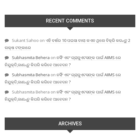
RECENT COMMENTS
Sukant Sahoo
on
ଏହି ବର୍ଷର 10 ପଇସା ବାଲା କଏନ ଥିଲେ ବିକ୍ରି କରନ୍ତୁ 2
ଲକ୍ଷ ଟଙ୍କାରେ
Subhasmita Behera
on
ନର୍ସିଂ ଏବଂ ଗ୍ରାଜୁଏଟସଙ୍କ ପାଇଁ AIIMS ରେ
ନିଯୁକ୍ତି,ଜାଣନ୍ତୁ କିପରି କରିବେ ଆବେଦନ ?
Subhasmita Behera
on
ନର୍ସିଂ ଏବଂ ଗ୍ରାଜୁଏଟସଙ୍କ ପାଇଁ AIIMS ରେ
ନିଯୁକ୍ତି,ଜାଣନ୍ତୁ କିପରି କରିବେ ଆବେଦନ ?
Subhasmita Behera
on
ନର୍ସିଂ ଏବଂ ଗ୍ରାଜୁଏଟସଙ୍କ ପାଇଁ AIIMS ରେ
ନିଯୁକ୍ତି,ଜାଣନ୍ତୁ କିପରି କରିବେ ଆବେଦନ ?
ARCHIVES