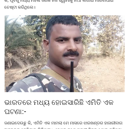
ଚେଷ୍ଟା କରିଥିଲେ।
ଭାରତରେ ମଧ୍ୟ ହୋଇସାରିଛି ଏମିତି ଏକ
ଘଟଣା:-
ଜଣାଇଦେଉଛୁ କି, ଏମିତି ଏକ ମାମଲା ମେ ମାସରେ ଝାରଖଣ୍ଡର ହାଜାରୀବାଗ