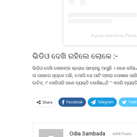
A post shared by Pend
ଭିଡିଓ ଦେଖି ରହିଲେ ଲୋକେ :-
ଭିଡ଼ିଓ ଦେଖି ଲୋକଙ୍କ କ୍ରୋଧ ସାମ୍ନାକୁ ଆସୁଛି । ଜଣେ କହିଛନ
ତା ପାଖରେ ସ୍ପ୍ରେ ଅଛି, ତଥାପି ସେ ପାଟି ଦ୍ଵାରା ପୋଷାକ ଜାଣି
ଉଚିତ୍ ।” ସେହିପରି ଜଣେ ବ୍ୟକ୍ତି ଲେଖିଛନ୍ତି ” ଏପରି ବ୍ୟକ୍ତି
Share
Facebook
Telegram
Twitt
Odia Sambada
4498 Posts