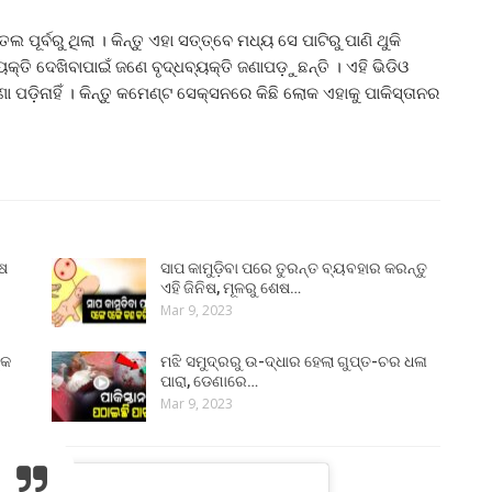
ୂର୍ବରୁ ଥିଲା । କିନ୍ତୁ ଏହା ସତ୍ତ୍ବେ ମଧ୍ୟ ସେ ପାଟିରୁ ପାଣି ଥୁକି
ୟକ୍ତି ଦେଖିବାପାଇଁ ଜଣେ ବୃଦ୍ଧବ୍ୟକ୍ତି ଜଣାପଡ଼ୁଛନ୍ତି । ଏହି ଭିଡିଓ
 ପଡ଼ିନାହିଁ । କିନ୍ତୁ କମେଣ୍ଟ ସେକ୍ସନରେ କିଛି ଲୋକ ଏହାକୁ ପାକିସ୍ତାନର
ୁଷ
ସାପ କାମୁଡ଼ିବା ପରେ ତୁରନ୍ତ ବ୍ୟବହାର କରନ୍ତୁ
ଏହି ଜିନିଷ, ମୂଳରୁ ଶେଷ…
Mar 9, 2023
୍କ
ମଝି ସମୁଦ୍ରରୁ ଉ-ଦ୍ଧାର ହେଲା ଗୁପ୍ତ-ଚର ଧଳା
ପାରା, ଡେଣାରେ…
Mar 9, 2023