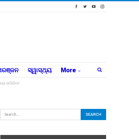
ରଞ୍ଜନ
ସ୍ୱାସ୍ଥ୍ୟ
More
ଧ୍ୟ ରାଗିଯିବେ