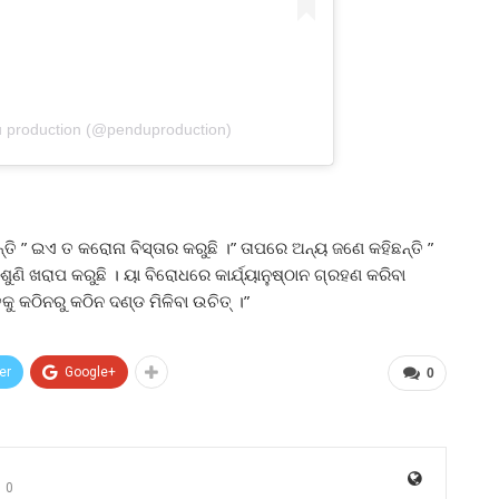
u production (@penduproduction)
୍ତି ” ଇଏ ତ କରୋନା ବିସ୍ତାର କରୁଛି ।” ତାପରେ ଅନ୍ୟ ଜଣେ କହିଛନ୍ତି ”
ଶୁଣି ଖରାପ କରୁଛି । ୟା ବିରୋଧରେ କାର୍ଯ୍ୟାନୁଷ୍ଠାନ ଗ୍ରହଣ କରିବା
କୁ କଠିନରୁ କଠିନ ଦଣ୍ଡ ମିଳିବା ଉଚିତ୍ ।”
er
Google+
0
0