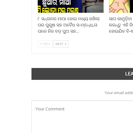
୮ ସନ୍ତାନର ମାଆ ହୋଇ ମଧ୍ୟ ରଖିଲା
ସାପ କାମୁଡ଼ିବ
ପର ପୁରୁଷ ସହ ଅବୈଧ ସ-ମ୍ବନ୍ଧ,ତା
କରନ୍ତୁ ଏହି ଜ
ପରେ ନିଜ ବଡ଼ ପୁଅ ସହ…
ହୋଇଯିବ ବି-
PREV
NEXT
LEA
Your email addr