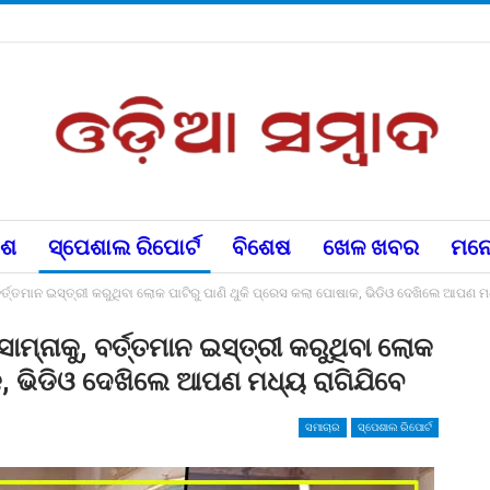
େଶ
ସ୍ପେଶାଲ ରିପୋର୍ଟ
ବିଶେଷ
ଖେଳ ଖବର
ମନୋ
ର୍ତ୍ତମାନ ଇସ୍ତ୍ରୀ କରୁଥିବା ଲୋକ ପାଟିରୁ ପାଣି ଥୁକି ପ୍ରେସ କଲା ପୋଷାକ, ଭିଡିଓ ଦେଖିଲେ ଆପଣ ମ
ମ୍ନାକୁ, ବର୍ତ୍ତମାନ ଇସ୍ତ୍ରୀ କରୁଥିବା ଲୋକ
ାକ, ଭିଡିଓ ଦେଖିଲେ ଆପଣ ମଧ୍ୟ ରାଗିଯିବେ
ସମାଚାର
ସ୍ପେଶାଲ ରିପୋର୍ଟ