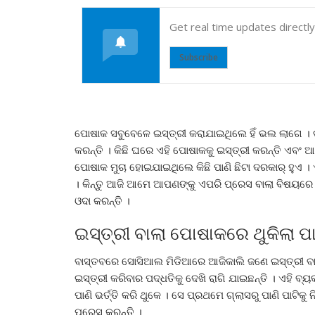
Get real time updates directl
Subscribe
ପୋଷାକ ସବୁବେଳେ ଇସ୍ତ୍ରୀ କରାଯାଇଥିଲେ ହିଁ ଭଲ ଲାଗେ ।
କରନ୍ତି । କିଛି ଘରେ ଏହି ପୋଷାକକୁ ଇସ୍ତ୍ରୀ କରନ୍ତି ଏବଂ 
ପୋଷାକ ମୁଚା ହୋଇଯାଇଥିଲେ କିଛି ପାଣି ଛିଟା ଦରକାର୍ ହୁଏ । 
। କିନ୍ତୁ ଆଜି ଆମେ ଆପଣଙ୍କୁ ଏପରି ପ୍ରେସ ବାଲା ବିଷୟରେ କ
ଓଦା କରନ୍ତି ।
ଇସ୍ତ୍ରୀ ବାଲା ପୋଷାକରେ ଥୁକିଲା ପାଣ
ବାସ୍ତବରେ ସୋସିଆଲ ମିଡିଆରେ ଆଜିକାଲି ଜଣେ ଇସ୍ତ୍ରୀ ବାଲା
ଇସ୍ତ୍ରୀ କରିବାର ପଦ୍ଧତିକୁ ଦେଖି ରାଗି ଯାଇଛନ୍ତି । ଏହି ବ
ପାଣି ଭର୍ତ୍ତି କରି ଥୁକେ । ସେ ପ୍ରଥମେ ଗ୍ଲାସରୁ ପାଣି ପାଟିକୁ 
ପ୍ରେସ କରନ୍ତି ।