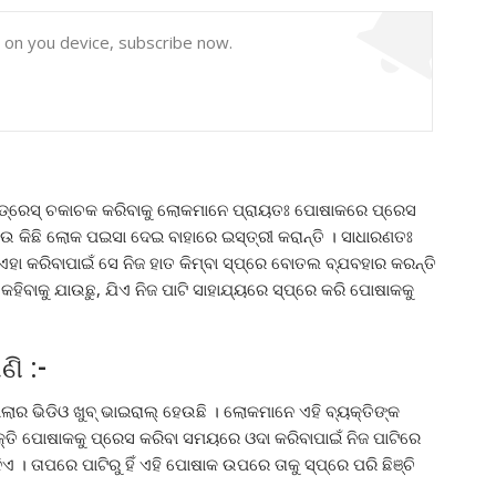
y on you device, subscribe now.
 ଡ୍ରେସ୍ ଚକାଚକ କରିବାକୁ ଲୋକମାନେ ପ୍ରାୟତଃ ପୋଷାକରେ ପ୍ରେସ
ଆଉ କିଛି ଲୋକ ପଇସା ଦେଇ ବାହାରେ ଇସ୍ତ୍ରୀ କରାନ୍ତି । ସାଧାରଣତଃ
ଏହା କରିବାପାଇଁ ସେ ନିଜ ହାତ କିମ୍ବା ସ୍ପ୍ରେ ବୋତଲ ବ୍ଯବହାର କରନ୍ତି
ହିବାକୁ ଯାଉଛୁ, ଯିଏ ନିଜ ପାଟି ସାହାଯ୍ୟରେ ସ୍ପ୍ରେ କରି ପୋଷାକକୁ
ି :-
ର ଭିଡିଓ ଖୁବ୍ ଭାଇରାଲ୍ ହେଉଛି । ଲୋକମାନେ ଏହି ବ୍ୟକ୍ତିଙ୍କ
୍ୟକ୍ତି ପୋଷାକକୁ ପ୍ରେସ କରିବା ସମୟରେ ଓଦା କରିବାପାଇଁ ନିଜ ପାଟିରେ
ନିଏ । ତାପରେ ପାଟିରୁ ହିଁ ଏହି ପୋଷାକ ଉପରେ ତାକୁ ସ୍ପ୍ରେ ପରି ଛିଞ୍ଚି