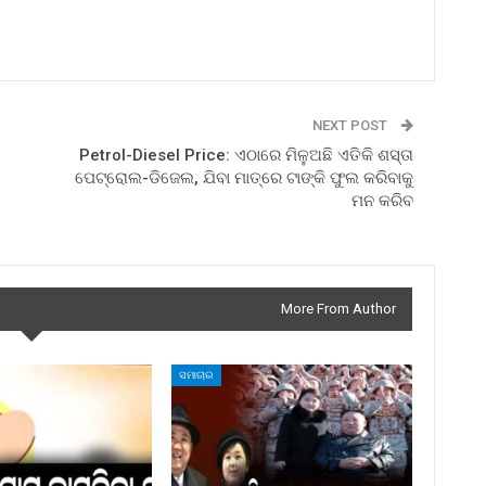
NEXT POST
Petrol-Diesel Price: ଏଠାରେ ମିଳୁଅଛି ଏତିକି ଶସ୍ତା
ପେଟ୍ରୋଲ-ଡିଜେଲ, ଯିବା ମାତ୍ରେ ଟାଙ୍କି ଫୁଲ କରିବାକୁ
ମନ କରିବ
More From Author
ସମାଚାର