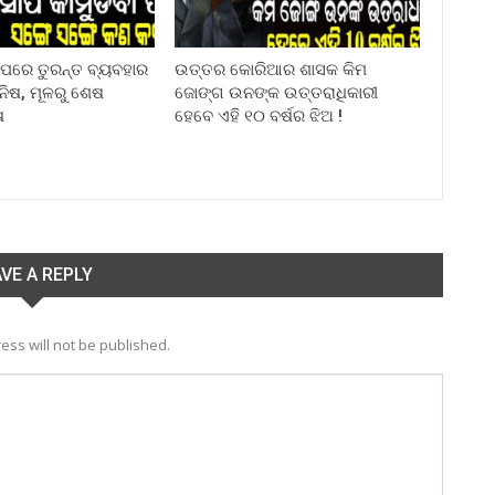
ା ପରେ ତୁରନ୍ତ ବ୍ୟବହାର
ଉତ୍ତର କୋରିଆର ଶାସକ କିମ
ିନିଷ, ମୂଳରୁ ଶେଷ
ଜୋଙ୍ଗ ଉନଙ୍କ ଉତ୍ତରାଧିକାରୀ
ଷ
ହେବେ ଏହି ୧୦ ବର୍ଷର ଝିଅ !
VE A REPLY
ess will not be published.