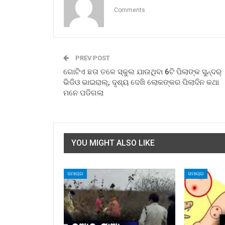
Comments
PREV POST
ଗୋଟିଏ ଛତା ତଳେ ସ୍କୁଲ ଯାଉଥିବା 6ଟି ପିଲାଙ୍କ ସୁନ୍ଦର୍
ଭିଡିଓ ଭାଇରାଲ୍, ଦୃଶ୍ୟ ଦେଖି ଲୋକଙ୍କର ପିଲାଦିନ କଥା
ମନେ ପଡିଗଲା
YOU MIGHT ALSO LIKE
ସମାଚାର
ସମାଚାର