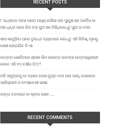
RECENT POSTS
୮ ସନ୍ତାନର ମାଆ ହୋଇ ମଧ୍ୟ ରଖିଲା ପର ପୁରୁଷ ସହ ଅବୈଧ ସ-
ମ୍ବନ୍ଧ,ତା ପରେ ନିଜ ବଡ଼ ପୁଅ ସହ ମିଶି,ଜାଣନ୍ତୁ ପୁରା ଘ-ଟଣା
ସାପ କାମୁଡ଼ିବା ପରେ ତୁରନ୍ତ ବ୍ୟବହାର କରନ୍ତୁ ଏହି ଜିନିଷ, ମୂଳରୁ
ଶେଷ ହୋଇଯିବ ବି-ଷ
ଉତ୍ତର କୋରିଆର ଶାସକ କିମ ଜୋଙ୍ଗ ଉନଙ୍କ ଉତ୍ତରାଧିକାରୀ
ହେବେ ଏହି ୧୦ ବର୍ଷର ଝିଅ !
ମଝି ସମୁଦ୍ରରୁ ଉ-ଦ୍ଧାର ହେଲା ଗୁପ୍ତ-ଚର ଧଳା ପାରା, ଡେଣାରେ
ପାକିସ୍ତାନୀ ଓ ବାଂଲାଦେଶୀ ଭାଷା
ରଙ୍ଗ ବଦଳରେ ର-କ୍ତର ଖେଳ …..
RECENT COMMENTS