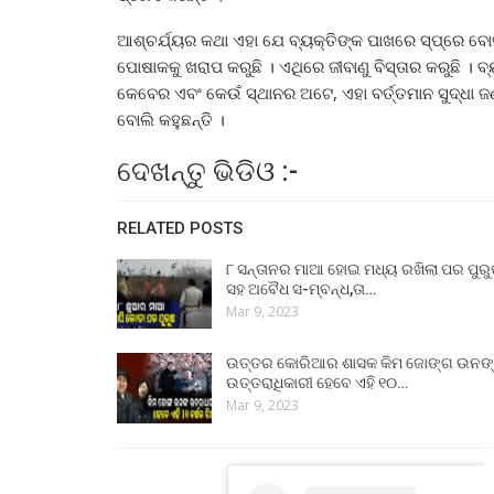
ଆଶ୍ଚର୍ଯ୍ୟର କଥା ଏହା ଯେ ବ୍ୟକ୍ତିଙ୍କ ପାଖରେ ସ୍ପ୍ରେ ବୋତଲ ପ
ପୋଷାକକୁ ଖରାପ କରୁଛି । ଏଥିରେ ଜୀବାଣୁ ବିସ୍ତାର କରୁଛି । ବ୍
କେବେର ଏବଂ କେଉଁ ସ୍ଥାନର ଅଟେ, ଏହା ବର୍ତ୍ତମାନ ସୁଦ୍ଧା ଜଣା
ବୋଲି କହୁଛନ୍ତି ।
ଦେଖନ୍ତୁ ଭିଡିଓ :-
RELATED POSTS
୮ ସନ୍ତାନର ମାଆ ହୋଇ ମଧ୍ୟ ରଖିଲା ପର ପୁର
ସହ ଅବୈଧ ସ-ମ୍ବନ୍ଧ,ତା…
Mar 9, 2023
ଉତ୍ତର କୋରିଆର ଶାସକ କିମ ଜୋଙ୍ଗ ଉନଙ
ଉତ୍ତରାଧିକାରୀ ହେବେ ଏହି ୧୦…
Mar 9, 2023