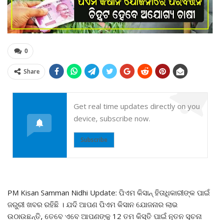
0
Share
Get real time updates directly on you
device, subscribe now.
Subscribe
PM Kisan Samman Nidhi Update: ପିଏମ କିସାନ୍ ହିତାଧିକାରୀଙ୍କ ପାଇଁ
ଜରୁରୀ ଖବର ରହିଛି । ଯଦି ଆପଣ ପିଏମ କିସାନ ଯୋଜନାର ଲାଭ
ଉଠାଉଛନ୍ତି, ତେବେ ଏବେ ଆପଣଙ୍କୁ 12 ତମ କିସ୍ତି ପାଇଁ ନୂତନ ସୂଚନା