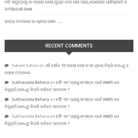
ମଝି ସମୁଦ୍ରରୁ ଉ-ଦ୍ଧାର ହେଲା ଗୁପ୍ତ-ଚର ଧଳା ପାରା, ଡେଣାରେ ପାକିସ୍ତାନୀ ଓ
ବାଂଲାଦେଶୀ ଭାଷା
ରଙ୍ଗ ବଦଳରେ ର-କ୍ତର ଖେଳ …..
RECENT COMMENTS
Sukant Sahoo
on
ଏହି ବର୍ଷର 10 ପଇସା ବାଲା କଏନ ଥିଲେ ବିକ୍ରି କରନ୍ତୁ 2
ଲକ୍ଷ ଟଙ୍କାରେ
Subhasmita Behera
on
ନର୍ସିଂ ଏବଂ ଗ୍ରାଜୁଏଟସଙ୍କ ପାଇଁ AIIMS ରେ
ନିଯୁକ୍ତି,ଜାଣନ୍ତୁ କିପରି କରିବେ ଆବେଦନ ?
Subhasmita Behera
on
ନର୍ସିଂ ଏବଂ ଗ୍ରାଜୁଏଟସଙ୍କ ପାଇଁ AIIMS ରେ
ନିଯୁକ୍ତି,ଜାଣନ୍ତୁ କିପରି କରିବେ ଆବେଦନ ?
Subhasmita Behera
on
ନର୍ସିଂ ଏବଂ ଗ୍ରାଜୁଏଟସଙ୍କ ପାଇଁ AIIMS ରେ
ନିଯୁକ୍ତି,ଜାଣନ୍ତୁ କିପରି କରିବେ ଆବେଦନ ?