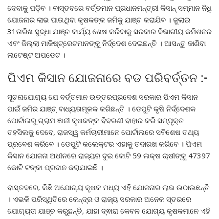
ଦେବାକୁ ପଡ଼ିବ । ବାସ୍ତବରେ ବର୍ତ୍ତମାନ ପ୍ରଧାନମନ୍ତ୍ରୀ କିସାନ୍ ସମ୍ମାନ ନିଧି
ଯୋଜନାର ଲାଭ ପାଉଥିବା କୃଷକଙ୍କ ଜମିକୁ ଯାଞ୍ଚ କରାଯିବ । ଜୁଲାଇ
31ତାରିଖ ସୁଦ୍ଧା ଯାଞ୍ଚ କାର୍ଯ୍ୟ ଶେଷ କରିବାକୁ ସରକାର ବିଭାଗୀୟ କମିଶନର
ଏବଂ ଜିଲ୍ଲା ମାଜିଷ୍ଟ୍ରେଟମାନଙ୍କୁ ନିର୍ଦ୍ଦେଶ ଦେଇଛନ୍ତି । ଆସନ୍ତୁ ଜାଣିବା
ଲାଟେଷ୍ଟ ଅପଡେଟ ।
ପିଏମ କିସାନ ଯୋଜନାରେ ବଡ ପରିବର୍ତ୍ତନ :-
ସୂଚନାଯୋଗ୍ୟ ଯେ ବର୍ତ୍ତମାନ ଉତ୍ତରପ୍ରଦେଶ ସରକାର ପିଏମ କିସାନ
ପାଇଁ ଜମିର ଯାଞ୍ଚ୍ ବାଧ୍ୟତାମୂଳକ କରିଛନ୍ତି । ଡେପୁଟି କୃଷି ନିର୍ଦ୍ଦେଶକ
ପୋର୍ଟାଲରୁ ଗ୍ରାମ ଜ୍ଞାନୀ କୃଷକଙ୍କ ବିବରଣୀ ବାହାର କରି ସମ୍ପୃକ୍ତ
ତହସିଲକୁ ଦେବେ, ରାଜସ୍ୱ କର୍ମଚାରୀମାନେ ପୋର୍ଟାଲରେ ସବିଶେଷ ତଥ୍ୟ
ପ୍ରବେଶ କରିବେ । ଡେପୁଟି କଲେକ୍ଟର ଏହାକୁ ତଦାରଖ କରିବେ । ପିଏମ
କିସାନ ଯୋଜନା ଅଧୀନରେ ରାଜ୍ୟର ଦୁଇ କୋଟି 59 ଲକ୍ଷ ଚାଷୀଙ୍କୁ 47397
କୋଟି ଟଙ୍କା ପ୍ରଦାନ କରାଯାଇଛି ।
ବାସ୍ତବରେ, କିଛି ଅଯୋଗ୍ୟ କୃଷକ ମଧ୍ୟ ଏହି ଯୋଜନାର ଲାଭ ଉଠାଉଛନ୍ତି
। ଏଭଳି ପରିସ୍ଥିତିରେ କେନ୍ଦ୍ର ଓ ରାଜ୍ୟ ସରକାର ଅନେକ ସ୍ତରରେ
ଯୋଗ୍ୟତା ଯାଞ୍ଚ କରୁଛନ୍ତି, ଯାହା ଦ୍ଵାରା କେବଳ ଯୋଗ୍ୟ କୃଷକମାନେ ଏହି