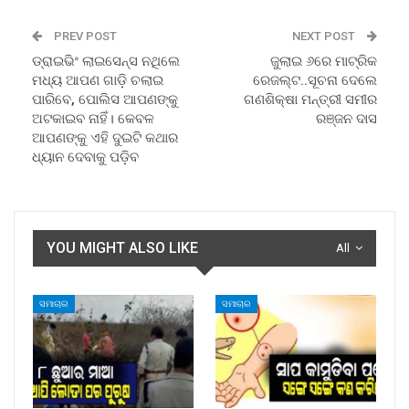
PREV POST
NEXT POST
ଡ୍ରାଇଭିଂ ଲାଇସେନ୍ସ ନଥିଲେ
ଜୁଲାଇ ୬ରେ ମାଟ୍ରିକ
ମଧ୍ୟ ଆପଣ ଗାଡ଼ି ଚଲାଇ
ରେଜଲ୍ଟ..ସୂଚନା ଦେଲେ
ପାରିବେ, ପୋଲିସ ଆପଣଙ୍କୁ
ଗଣଶିକ୍ଷା ମନ୍ତ୍ରୀ ସମୀର
ଅଟକାଇବ ନାହିଁ। କେବଳ
ରଞ୍ଜନ ଦାସ
ଆପଣଙ୍କୁ ଏହି ଦୁଇଟି କଥାର
ଧ୍ୟାନ ଦେବାକୁ ପଡ଼ିବ
YOU MIGHT ALSO LIKE
All
ସମାଚାର
ସମାଚାର