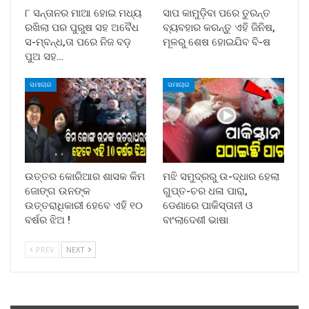
୮ ସନ୍ତାନର ମାଆ ହୋଇ ମଧ୍ୟ
ସାପ କାମୁଡ଼ିବା ପରେ ତୁରନ୍ତ
ରଖିଲା ପର ପୁରୁଷ ସହ ଅବୈଧ
ବ୍ୟବହାର କରନ୍ତୁ ଏହି ଜିନିଷ,
ସ-ମ୍ବନ୍ଧ,ତା ପରେ ନିଜ ବଡ଼
ମୂଳରୁ ଶେଷ ହୋଇଯିବ ବି-ଷ
ପୁଅ ସହ…
ସମାଚାର
ସମାଚାର
ଉତ୍ତର କୋରିଆର ଶାସକ କିମ
ମଝି ସମୁଦ୍ରରୁ ଉ-ଦ୍ଧାର ହେଲା
ଜୋଙ୍ଗ ଉନଙ୍କ
ଗୁପ୍ତ-ଚର ଧଳା ପାରା,
ଉତ୍ତରାଧିକାରୀ ହେବେ ଏହି ୧୦
ଡେଣାରେ ପାକିସ୍ତାନୀ ଓ
ବର୍ଷର ଝିଅ !
ବାଂଲାଦେଶୀ ଭାଷା
PREV
NEXT