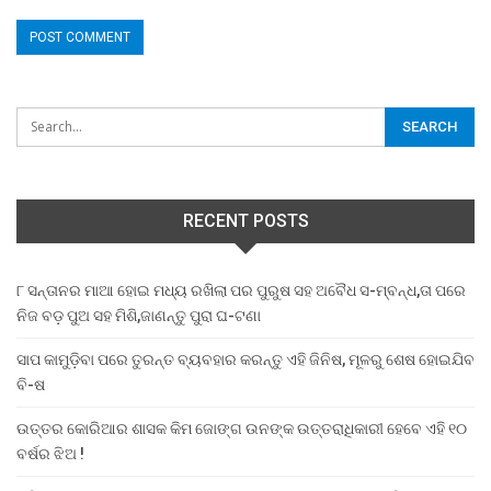
RECENT POSTS
୮ ସନ୍ତାନର ମାଆ ହୋଇ ମଧ୍ୟ ରଖିଲା ପର ପୁରୁଷ ସହ ଅବୈଧ ସ-ମ୍ବନ୍ଧ,ତା ପରେ
ନିଜ ବଡ଼ ପୁଅ ସହ ମିଶି,ଜାଣନ୍ତୁ ପୁରା ଘ-ଟଣା
ସାପ କାମୁଡ଼ିବା ପରେ ତୁରନ୍ତ ବ୍ୟବହାର କରନ୍ତୁ ଏହି ଜିନିଷ, ମୂଳରୁ ଶେଷ ହୋଇଯିବ
ବି-ଷ
ଉତ୍ତର କୋରିଆର ଶାସକ କିମ ଜୋଙ୍ଗ ଉନଙ୍କ ଉତ୍ତରାଧିକାରୀ ହେବେ ଏହି ୧୦
ବର୍ଷର ଝିଅ !