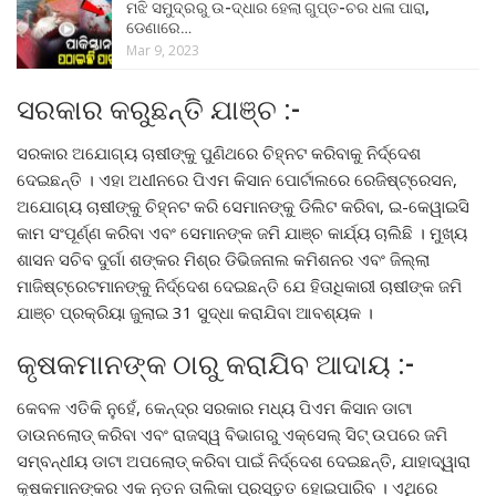
ମଝି ସମୁଦ୍ରରୁ ଉ-ଦ୍ଧାର ହେଲା ଗୁପ୍ତ-ଚର ଧଳା ପାରା,
ଡେଣାରେ…
Mar 9, 2023
ସରକାର କରୁଛନ୍ତି ଯାଞ୍ଚ :-
ସରକାର ଅଯୋଗ୍ୟ ଚାଷୀଙ୍କୁ ପୁଣିଥରେ ଚିହ୍ନଟ କରିବାକୁ ନିର୍ଦ୍ଦେଶ
ଦେଇଛନ୍ତି । ଏହା ଅଧୀନରେ ପିଏମ କିସାନ ପୋର୍ଟାଲରେ ରେଜିଷ୍ଟ୍ରେସନ,
ଅଯୋଗ୍ୟ ଚାଷୀଙ୍କୁ ଚିହ୍ନଟ କରି ସେମାନଙ୍କୁ ଡିଲିଟ କରିବା, ଇ-କେୱାଇସି
କାମ ସଂପୂର୍ଣ୍ଣ କରିବା ଏବଂ ସେମାନଙ୍କ ଜମି ଯାଞ୍ଚ କାର୍ଯ୍ୟ ଚାଲିଛି । ମୁଖ୍ୟ
ଶାସନ ସଚିବ ଦୁର୍ଗା ଶଙ୍କର ମିଶ୍ର ଡିଭିଜନାଲ କମିଶନର ଏବଂ ଜିଲ୍ଲା
ମାଜିଷ୍ଟ୍ରେଟମାନଙ୍କୁ ନିର୍ଦ୍ଦେଶ ଦେଇଛନ୍ତି ଯେ ହିତାଧିକାରୀ ଚାଷୀଙ୍କ ଜମି
ଯାଞ୍ଚ ପ୍ରକ୍ରିୟା ଜୁଲାଇ 31 ସୁଦ୍ଧା କରାଯିବା ଆବଶ୍ୟକ ।
କୃଷକମାନଙ୍କ ଠାରୁ କରାଯିବ ଆଦାୟ :-
କେବଳ ଏତିକି ନୁହେଁ, କେନ୍ଦ୍ର ସରକାର ମଧ୍ୟ ପିଏମ କିସାନ ଡାଟା
ଡାଉନଲୋଡ୍ କରିବା ଏବଂ ରାଜସ୍ୱ ବିଭାଗରୁ ଏକ୍ସେଲ୍ ସିଟ୍ ଉପରେ ଜମି
ସମ୍ବନ୍ଧୀୟ ଡାଟା ଅପଲୋଡ୍ କରିବା ପାଇଁ ନିର୍ଦ୍ଦେଶ ଦେଇଛନ୍ତି, ଯାହାଦ୍ୱାରା
କୃଷକମାନଙ୍କର ଏକ ନୂତନ ତାଲିକା ପ୍ରସ୍ତୁତ ହୋଇପାରିବ । ଏଥିରେ