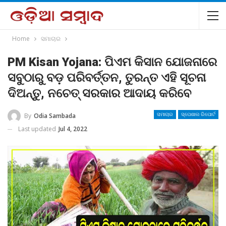
Home
ସମାଚାର
PM Kisan Yojana: ପିଏମ କିସାନ ଯୋଜନାରେ
ସବୁଠାରୁ ବଡ଼ ପରିବର୍ତ୍ତନ, ତୁରନ୍ତ ଏହି ସୂଚନା
ଦିଅନ୍ତୁ, ନଚେତ୍ ସରକାର ଆଦାୟ କରିବେ
By
Odia Sambada
ସମାଚାର
ସ୍ପେଶାଲ ରିପୋର୍ଟ
Last updated
Jul 4, 2022