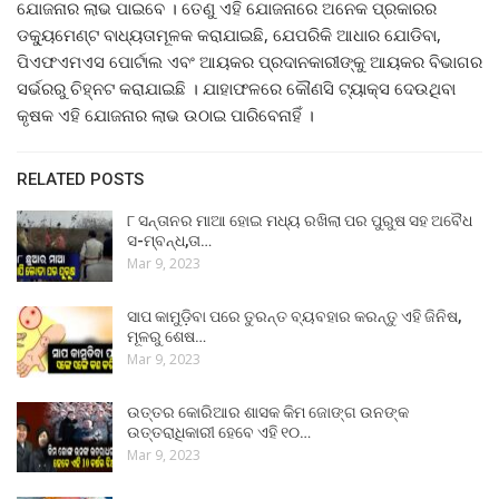
ଯୋଜନାର ଲାଭ ପାଇବେ । ତେଣୁ ଏହି ଯୋଜନାରେ ଅନେକ ପ୍ରକାରର
ଡକ୍ୟୁମେଣ୍ଟ ବାଧ୍ୟତାମୂଳକ କରାଯାଇଛି, ଯେପରିକି ଆଧାର ଯୋଡିବା,
ପିଏଫଏମଏସ ପୋର୍ଟାଲ ଏବଂ ଆୟକର ପ୍ରଦାନକାରୀଙ୍କୁ ଆୟକର ବିଭାଗର
ସର୍ଭରରୁ ଚିହ୍ନଟ କରାଯାଇଛି । ଯାହାଫଳରେ କୌଣସି ଟ୍ୟାକ୍ସ ଦେଉଥିବା
କୃଷକ ଏହି ଯୋଜନାର ଲାଭ ଉଠାଇ ପାରିବେନାହିଁ ।
RELATED POSTS
୮ ସନ୍ତାନର ମାଆ ହୋଇ ମଧ୍ୟ ରଖିଲା ପର ପୁରୁଷ ସହ ଅବୈଧ
ସ-ମ୍ବନ୍ଧ,ତା…
Mar 9, 2023
ସାପ କାମୁଡ଼ିବା ପରେ ତୁରନ୍ତ ବ୍ୟବହାର କରନ୍ତୁ ଏହି ଜିନିଷ,
ମୂଳରୁ ଶେଷ…
Mar 9, 2023
ଉତ୍ତର କୋରିଆର ଶାସକ କିମ ଜୋଙ୍ଗ ଉନଙ୍କ
ଉତ୍ତରାଧିକାରୀ ହେବେ ଏହି ୧୦…
Mar 9, 2023