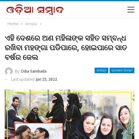
Home
ସମାଚାର
ଏହି ଦେଶରେ ଅଣ ମହିଳାଙ୍କ ସହିତ ସମ୍ବନ୍ଧ
ରଖିବା ମହଙ୍ଗା ପଡିପାରେ, ହୋଇପାରେ ସାତ
ବର୍ଷର ଜେଲ
By
Odia Sambada
ସମାଚାର
ସ୍ପେଶାଲ ରିପୋର୍ଟ
Last updated
Jun 25, 2022