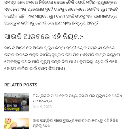
ସମସ୍ତ ହୋଟେଲରେ ନିର୍ଦ୍ଦେଶ ଦେଇଛନ୍ତିକି ଯେଉଁ ମହିଳା-ପୁରୁଷଙ୍କର
ସରନେମ ଏକ ପ୍ରକାରର ନୁହେଁ ତାଙ୍କୁ ହୋଟେଲରେ ଗୋଟିଏ ରୁମ ଏଲର୍ଟ
କରାଯିବ ନାହିଁ। ଏକ ସାଥିରେ ରୁମ ନେବା ପାଇଁ ତାଙ୍କୁ ଏକ ପ୍ରମାଣପତ୍ର
ପ୍ରସ୍ତୁତ କରିବାକୁ ହେବକି ସେମାନେ ସ୍ଵାମୀ-ସ୍ତ୍ରୀ ଅଟନ୍ତି।
ସାଉଦି ଆରବରେ ଏହି ନିୟମ:-
ସାଉଦି ଆରବରେ ଅଜଣା ପୁରୁଷ କିମ୍ବା ସ୍ତ୍ରୀ ଲୋକ ସମ୍ବନ୍ଧ ରଖିଲେ
ତାଙ୍କ ଉପରେ ଶକ୍ତ କାର୍ଯ୍ୟାନୁଷ୍ଠାନ ନିଆଯିବ। ଏହିପରି କାଣ୍ଡ କରୁଥିବା
ଲୋକଙ୍କୁ ପଥର ମାରି ମୃତ୍ୟୁ ଦଣ୍ଡ ଦିଆଯାଏ। କୁମାରକୁ ଏଥିପାଇଁ ଶହେ
କୋଡେ ମାରିବା ପାଇଁ ଦଣ୍ଡ ଦିଆଯାଏ।
RELATED POSTS
୮ ସନ୍ତାନର ମାଆ ହୋଇ ମଧ୍ୟ ରଖିଲା ପର ପୁରୁଷ ସହ ଅବୈଧ
ସ-ମ୍ବନ୍ଧ,ତା…
Mar 9, 2023
ସାପ କାମୁଡ଼ିବା ପରେ ତୁରନ୍ତ ବ୍ୟବହାର କରନ୍ତୁ ଏହି ଜିନିଷ,
ମୂଳରୁ ଶେଷ…