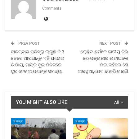
Comments
PREV POST
NEXT POST
ବାରମ୍ବାର ପରିସ୍ରା ଲାଗୁଛି କି ?
ରୋହିତ ଶର୍ମାଂକ ଜାତୀୟ ଟିଭି
ତେବେ ଆପଣାନ୍ତୁ ଏହି ଘରୋଇ
ରେ ପତ୍ରାକାର ଉଡାଇଲେ
ଉପାୟ, ମାତ୍ର ଦୁଇ ମିନିଟରେ
ମଜା,କହିଲେ ସେ
ଦୂର ହେବ ଆପଣଙ୍କ ସମସ୍ୟା
ଅଳସୁଆ,ପେଟ ବାହାରି ଗଲାଣି
YOU MIGHT ALSO LIKE
All
ସମାଚାର
ସମାଚାର