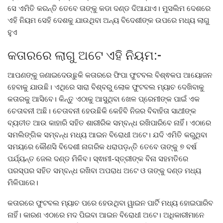
ସେ ଏମିତି କରନ୍ତି ତେବେ ତାଙ୍କୁ କଡା ଦଣ୍ଡ ଦିଆଯାଏ। ମୁସଲିମ ଦେଶରେ
ଏହି ନିୟମ ସେହି ଦେଶକୁ ଯାଉଥିବା ଅନ୍ୟ ବିଦେଶୀଙ୍କ ଉପରେ ମଧ୍ୟ ଲାଗୁ
ହୁଏ
କତାରରେ ଲାଗୁ ଅଟେ ଏହି ନିୟମ:-
ଆପଣଙ୍କୁ ଜଣାଇଦେଉଛୁକି କତାରରେ ଫିପା ଫୁଟବଲ ବିଶ୍ଵକପ ଆୟୋଜନ
ହେବାକୁ ଯାଉଛି। ଏଥିରେ ସାରା ବିଶ୍ବରୁ ଲୋକ ଫୁଟବଲ ମ୍ୟାଚ ଦେଖିବାକୁ
କତାରକୁ ଆସିବେ। କିନ୍ତୁ ଏଠାକୁ ଆସୁଥିବା ଖେଳ ପ୍ରେମୀଙ୍କ ପାଇଁ ଏକ
ଚେତାବନୀ ଅଛି। ଚେତାବନୀ ହେଉଛିକି କେହିବି ନିଜର ବିବାହିତା ସାଥୀଙ୍କ
ବ୍ୟତୀତ ଆଉ କାହାରି ସହିତ ଶାରୀରିକ ସମ୍ବନ୍ଧ ରଖିପାରିବେ ନାହିଁ। ଏଠାରେ
ସମଲିଙ୍ଗିକ ସମ୍ବନ୍ଧ ମଧ୍ୟ ଆଇନ ବିରୋଧୀ ଅଟେ। ଯଦି ଏମିତି କରୁଥିବା
ସମୟରେ କୌଣସି ବିଦେଶୀ ନାଗରିକ ଧରାପଡ଼ନ୍ତି ତେବେ ତାଙ୍କୁ ୭ ବର୍ଷ
ପର୍ଯ୍ୟନ୍ତ ଜେଲ ଦଣ୍ଡ ମିଳିବ। ସ୍ଵାମୀ-ସ୍ତ୍ରୀଙ୍କ ବିନା ସହମତିରେ
ପରସ୍ପର ସହିତ ସମ୍ବନ୍ଧ ରଖିବା ଅପରାଧ ଅଟେ ଓ ତାଙ୍କୁ ଦଣ୍ଡ ମଧ୍ୟ
ମିଳିପାରେ।
କତାରରେ ଫୁଟବଲ ମ୍ୟାଚ ପରେ ହେଉଥିବା ୱାଇନ ପାର୍ଟି ମଧ୍ୟ ହୋଇପାରିବ
ନାହିଁ। କାରଣ ଏଠାରେ ମଦ ପିଇବା ଆଇନ ବିରୋଧୀ ଅଟେ। ଅଧିକାରୀମାନେ