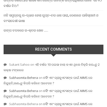
ଉତ୍ତର କୋରିଆର ଶାସକ କିମ ଜୋଙ୍ଗ ଉନଙ୍କ ଉତ୍ତରାଧିକାରୀ ହେବେ ଏହି ୧୦
ବର୍ଷର ଝିଅ !
ମଝି ସମୁଦ୍ରରୁ ଉ-ଦ୍ଧାର ହେଲା ଗୁପ୍ତ-ଚର ଧଳା ପାରା, ଡେଣାରେ ପାକିସ୍ତାନୀ ଓ
ବାଂଲାଦେଶୀ ଭାଷା
ରଙ୍ଗ ବଦଳରେ ର-କ୍ତର ଖେଳ …..
RECENT COMMENTS
Sukant Sahoo
on
ଏହି ବର୍ଷର 10 ପଇସା ବାଲା କଏନ ଥିଲେ ବିକ୍ରି କରନ୍ତୁ 2
ଲକ୍ଷ ଟଙ୍କାରେ
Subhasmita Behera
on
ନର୍ସିଂ ଏବଂ ଗ୍ରାଜୁଏଟସଙ୍କ ପାଇଁ AIIMS ରେ
ନିଯୁକ୍ତି,ଜାଣନ୍ତୁ କିପରି କରିବେ ଆବେଦନ ?
Subhasmita Behera
on
ନର୍ସିଂ ଏବଂ ଗ୍ରାଜୁଏଟସଙ୍କ ପାଇଁ AIIMS ରେ
ନିଯୁକ୍ତି,ଜାଣନ୍ତୁ କିପରି କରିବେ ଆବେଦନ ?
Subhasmita Behera
on
ନର୍ସିଂ ଏବଂ ଗ୍ରାଜୁଏଟସଙ୍କ ପାଇଁ AIIMS ରେ