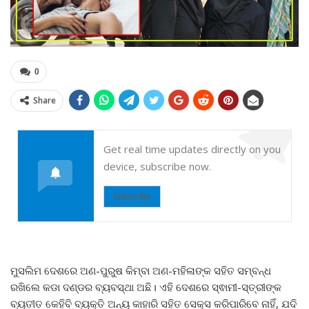
0
Share
Get real time updates directly on you
device, subscribe now.
Subscribe
ମୁସଲିମ ଦେଶରେ ଅଣ-ପୁରୁଷ କିମ୍ବା ଅଣ-ମହିଳାଙ୍କ ସହିତ ସମ୍ବନ୍ଧ
ରଖିଲେ କଡା ଦଣ୍ଡର ବ୍ୟବସ୍ଥା ଅଛି। ଏହି ଦେଶରେ ସ୍ଵାମୀ-ସ୍ତ୍ରୀଙ୍କ
ବ୍ୟତୀତ କେହିବି ବ୍ୟକ୍ତି ଅନ୍ୟ କାହାରି ସହିତ ସେକ୍ସ କରିପାରିବେ ନାହିଁ, ଯଦି