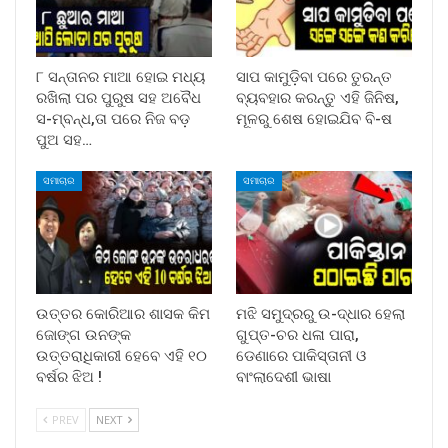
୮ ସନ୍ତାନର ମାଆ ହୋଇ ମଧ୍ୟ
ସାପ କାମୁଡ଼ିବା ପରେ ତୁରନ୍ତ
ରଖିଲା ପର ପୁରୁଷ ସହ ଅବୈଧ
ବ୍ୟବହାର କରନ୍ତୁ ଏହି ଜିନିଷ,
ସ-ମ୍ବନ୍ଧ,ତା ପରେ ନିଜ ବଡ଼
ମୂଳରୁ ଶେଷ ହୋଇଯିବ ବି-ଷ
ପୁଅ ସହ…
ସମାଚାର
ସମାଚାର
ଉତ୍ତର କୋରିଆର ଶାସକ କିମ
ମଝି ସମୁଦ୍ରରୁ ଉ-ଦ୍ଧାର ହେଲା
ଜୋଙ୍ଗ ଉନଙ୍କ
ଗୁପ୍ତ-ଚର ଧଳା ପାରା,
ଉତ୍ତରାଧିକାରୀ ହେବେ ଏହି ୧୦
ଡେଣାରେ ପାକିସ୍ତାନୀ ଓ
ବର୍ଷର ଝିଅ !
ବାଂଲାଦେଶୀ ଭାଷା
PREV
NEXT