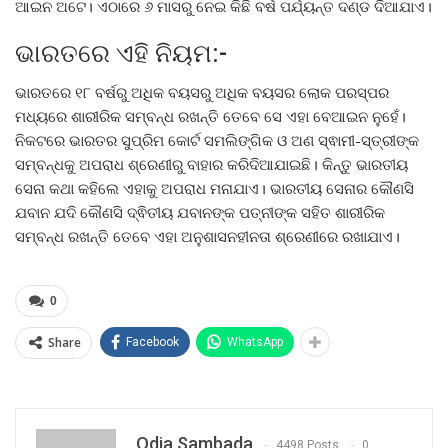
ଆଇନ ଅଟେ। ଏଠାରେ ୬ ମାସରୁ ନେଇ କିଛି ବର୍ଷ ପର୍ଯ୍ୟନ୍ତ ଦଣ୍ଡ ଦିଆଯାଏ।
ଭାରତରେ ଏହି ନିୟମ:-
ଭାରତରେ ୧୮ ବର୍ଷରୁ ଅଧିକ ବୟସରୁ ଅଧିକ ବୟସର ଲୋକ ପରସ୍ପର
ମଧ୍ୟରେ ଶାରୀରିକ ସମ୍ବନ୍ଧ ରଖନ୍ତି ତେବେ ସେ ଏହା ବେଆଇନ ନୁହେଁ।
ନିକଟରେ ଭାରତର ସୁପ୍ରିମ କୋର୍ଟ ସମଲିଙ୍ଗିକ ଓ ଅଣ ସ୍ଵାମୀ-ସ୍ତ୍ରୀଙ୍କ
ସମ୍ବନ୍ଧକୁ ଅପରାଧ ଶ୍ରେଣୀରୁ ବାହାର କରିଦିଆଯାଇଛି। କିନ୍ତୁ ଭାରତୀୟ
ସେନା କଥା କହିଲେ ଏହାକୁ ଅପରାଧ ମନାଯାଏ। ଭାରତୀୟ ସେନାର କୌଣସି
ଯବାନ ଯଦି କୌଣସି ଦ୍ଵିତୀୟ ଯବାନଙ୍କ ପତ୍ନୀଙ୍କ ସହିତ ଶାରୀରିକ
ସମ୍ବନ୍ଧ ରଖନ୍ତି ତେବେ ଏହା ଅନୁଶାସନହୀନତା ଶ୍ରେଣୀରେ ରଖାଯାଏ।
0
Share
Facebook
WhatsApp
Odia Sambada
4498 Posts
0