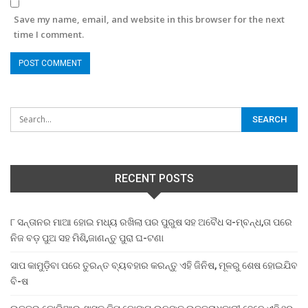
Save my name, email, and website in this browser for the next
time I comment.
RECENT POSTS
୮ ସନ୍ତାନର ମାଆ ହୋଇ ମଧ୍ୟ ରଖିଲା ପର ପୁରୁଷ ସହ ଅବୈଧ ସ-ମ୍ବନ୍ଧ,ତା ପରେ
ନିଜ ବଡ଼ ପୁଅ ସହ ମିଶି,ଜାଣନ୍ତୁ ପୁରା ଘ-ଟଣା
ସାପ କାମୁଡ଼ିବା ପରେ ତୁରନ୍ତ ବ୍ୟବହାର କରନ୍ତୁ ଏହି ଜିନିଷ, ମୂଳରୁ ଶେଷ ହୋଇଯିବ
ବି-ଷ