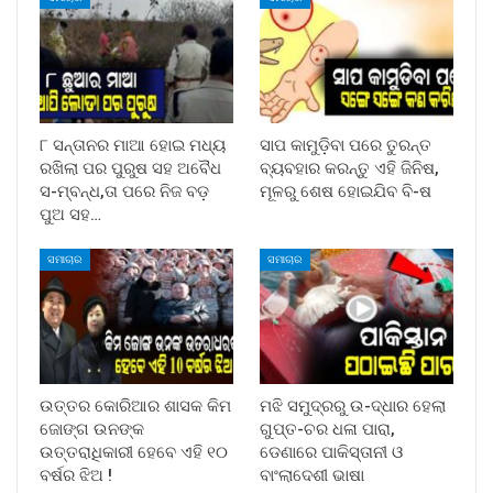
୮ ସନ୍ତାନର ମାଆ ହୋଇ ମଧ୍ୟ
ସାପ କାମୁଡ଼ିବା ପରେ ତୁରନ୍ତ
ରଖିଲା ପର ପୁରୁଷ ସହ ଅବୈଧ
ବ୍ୟବହାର କରନ୍ତୁ ଏହି ଜିନିଷ,
ସ-ମ୍ବନ୍ଧ,ତା ପରେ ନିଜ ବଡ଼
ମୂଳରୁ ଶେଷ ହୋଇଯିବ ବି-ଷ
ପୁଅ ସହ…
ସମାଚାର
ସମାଚାର
ଉତ୍ତର କୋରିଆର ଶାସକ କିମ
ମଝି ସମୁଦ୍ରରୁ ଉ-ଦ୍ଧାର ହେଲା
ଜୋଙ୍ଗ ଉନଙ୍କ
ଗୁପ୍ତ-ଚର ଧଳା ପାରା,
ଉତ୍ତରାଧିକାରୀ ହେବେ ଏହି ୧୦
ଡେଣାରେ ପାକିସ୍ତାନୀ ଓ
ବର୍ଷର ଝିଅ !
ବାଂଲାଦେଶୀ ଭାଷା