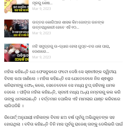
ମୂଳରୁ ଶେଷ…
Mar 9, 2023
ଉତ୍ତର କୋରିଆର ଶାସକ କିମ ଜୋଙ୍ଗ ଉନଙ୍କ
ଉତ୍ତରାଧିକାରୀ ହେବେ ଏହି ୧୦…
Mar 9, 2023
ମଝି ସମୁଦ୍ରରୁ ଉ-ଦ୍ଧାର ହେଲା ଗୁପ୍ତ-ଚର ଧଳା ପାରା,
ଡେଣାରେ…
Mar 9, 2023
ମହିଳା କହିଛନ୍ତି ଯେ ଫେସବୁକରେ ଫଟୋ ଦେଖି ସେ ସ୍ଵାମୀଙ୍କ ଦ୍ୱିତୀୟ
ବିବାହ କଥା ଜାଣିଲେ । ମହିଳା କହିଛନ୍ତି ସେ ଯେତେବେଳେ ନିଜ ଶ୍ଵଶୁର
କନିରାମଙ୍କୁ ଫୋନ୍ କଲେ, ସେତେବେଳେ ସେ ମଧ୍ୟ ଚୁପ୍ ରହିବାକୁ ଧମକ
ଦେଲେ । ପୀଡ଼ିତା ମହିଳା କହିଛନ୍ତି, ସ୍ବାମୀ ମଧ୍ୟ ଅନ୍ୟ ନମ୍ବରରୁ କଲ କରି
ତାଙ୍କୁ ଧମକାଇଛନ୍ତି । ବର୍ତ୍ତମାନ ପୋଲିସ ଏହି ମାମଲାର ଯାଞ୍ଚ କରିବାରେ
ଲାଗିପଡିଛି ।
ରିପୋର୍ଟ୍ ଅନୁଯାୟୀ ମହିଳାଙ୍କ ବିବାହ ଛଅ ବର୍ଷ ପୂର୍ବରୁ ଅଭିଯୁକ୍ତଙ୍କ ସହ
ହୋଇଥିଲା । ବବିତା କହିଛନ୍ତି ତିନି ମାସ ପୂର୍ବରୁ ରାଜେଶ୍ ତାଙ୍କୁ ଡେଲିଭରି ପାଇଁ