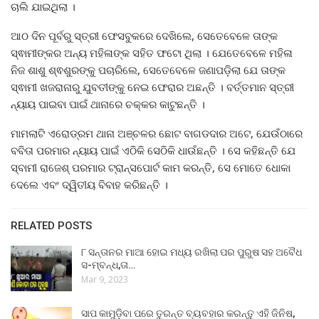
ଚାଲି ଯାଇଥିଲା ।
ଆଠ ଦିନ ପୂର୍ବରୁ ସ୍ତ୍ରୀ ଫେସବୁକରେ ଦେଖିଲେ, ସେତେବେଳେ ତାଙ୍କ
ସ୍ଵାମୀଙ୍କର ଅନ୍ୟ ମହିଳାଙ୍କ ସହିତ ଫଟୋ ଥିଲା । ଯେତେବେଳେ ମହିଳା
ନିଜ ଶାଶୁ ଶ୍ଵଶୁରଙ୍କୁ ପଚାରିଲେ, ସେତେବେଳେ ଜଣାପଡ଼ିଲା ଯେ ତାଙ୍କ
ସ୍ଵାମୀ ଖଜରାନାରୁ ଯୁବତୀଙ୍କୁ ନେଇ ଫେରାର ଅଛନ୍ତି । ବର୍ତ୍ତମାନ ସ୍ତ୍ରୀ
ନ୍ୟାୟ ପାଇବା ପାଇଁ ଥାନାରେ ଚକ୍କର କାଟୁଛନ୍ତି ।
ମାମଲାଟି ଏରୋଡ୍ରମ ଥାନା ଅଞ୍ଚଳର ଛୋଟ ବାଗଡଦାର ଅଟେ, ଯେଉଁଠାରେ
ବବିତା ପରମାର ନ୍ୟାୟ ପାଇଁ ଏଠିକି ସେଠିକି ଧାଉଁଛନ୍ତି । ସେ କହିଛନ୍ତି ଯେ
ସ୍ବାମୀ ରାଜେଶ୍ ପରମାର ଟ୍ରାନ୍ସପୋର୍ଟ କାମ କରନ୍ତି, ସେ ମୋତେ ଧୋକା
ଦେଲେ ଏବଂ ଦ୍ୱିତୀୟ ବିବାହ କରିଛନ୍ତି ।
RELATED POSTS
୮ ସନ୍ତାନର ମାଆ ହୋଇ ମଧ୍ୟ ରଖିଲା ପର ପୁରୁଷ ସହ ଅବୈଧ
ସ-ମ୍ବନ୍ଧ,ତା…
Mar 9, 2023
ସାପ କାମୁଡ଼ିବା ପରେ ତୁରନ୍ତ ବ୍ୟବହାର କରନ୍ତୁ ଏହି ଜିନିଷ,