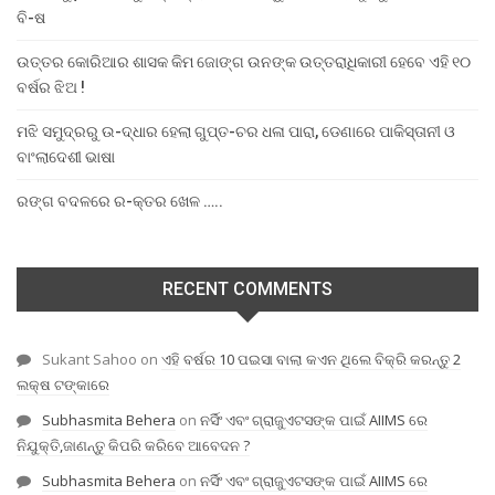
ବି-ଷ
ଉତ୍ତର କୋରିଆର ଶାସକ କିମ ଜୋଙ୍ଗ ଉନଙ୍କ ଉତ୍ତରାଧିକାରୀ ହେବେ ଏହି ୧୦
ବର୍ଷର ଝିଅ !
ମଝି ସମୁଦ୍ରରୁ ଉ-ଦ୍ଧାର ହେଲା ଗୁପ୍ତ-ଚର ଧଳା ପାରା, ଡେଣାରେ ପାକିସ୍ତାନୀ ଓ
ବାଂଲାଦେଶୀ ଭାଷା
ରଙ୍ଗ ବଦଳରେ ର-କ୍ତର ଖେଳ …..
RECENT COMMENTS
Sukant Sahoo
on
ଏହି ବର୍ଷର 10 ପଇସା ବାଲା କଏନ ଥିଲେ ବିକ୍ରି କରନ୍ତୁ 2
ଲକ୍ଷ ଟଙ୍କାରେ
Subhasmita Behera
on
ନର୍ସିଂ ଏବଂ ଗ୍ରାଜୁଏଟସଙ୍କ ପାଇଁ AIIMS ରେ
ନିଯୁକ୍ତି,ଜାଣନ୍ତୁ କିପରି କରିବେ ଆବେଦନ ?
Subhasmita Behera
on
ନର୍ସିଂ ଏବଂ ଗ୍ରାଜୁଏଟସଙ୍କ ପାଇଁ AIIMS ରେ