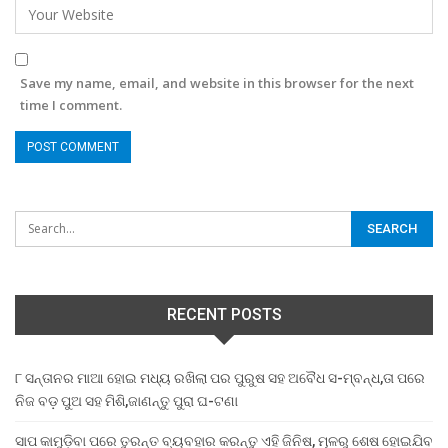
Save my name, email, and website in this browser for the next
time I comment.
RECENT POSTS
୮ ସନ୍ତାନର ମାଆ ହୋଇ ମଧ୍ୟ ରଖିଲା ପର ପୁରୁଷ ସହ ଅବୈଧ ସ-ମ୍ବନ୍ଧ,ତା ପରେ
ନିଜ ବଡ଼ ପୁଅ ସହ ମିଶି,ଜାଣନ୍ତୁ ପୁରା ଘ-ଟଣା
ସାପ କାମୁଡ଼ିବା ପରେ ତୁରନ୍ତ ବ୍ୟବହାର କରନ୍ତୁ ଏହି ଜିନିଷ, ମୂଳରୁ ଶେଷ ହୋଇଯିବ