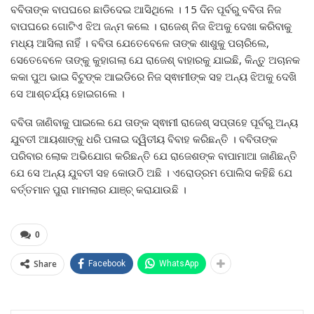
ବବିତାଙ୍କ ବାପଘରେ ଛାଡିଦେଇ ଆସିଥିଲେ । 15 ଦିନ ପୂର୍ବରୁ ବବିତା ନିଜ
ବାପଘରେ ଗୋଟିଏ ଝିଅ ଜନ୍ମ କଲେ । ରାଜେଶ୍ ନିଜ ଝିଅକୁ ଦେଖା କରିବାକୁ
ମଧ୍ୟ ଆସିଲା ନାହିଁ । ବବିତା ଯେତେବେଳେ ତାଙ୍କ ଶାଶୁକୁ ପଚାରିଲେ,
ସେତେବେଳେ ତାଙ୍କୁ କୁହାଗଲା ଯେ ରାଜେଶ୍ ବାହାରକୁ ଯାଇଛି, କିନ୍ତୁ ଅଚାନକ
କକା ପୁଅ ଭାଇ ବିଟୁଙ୍କ ଆଇଡିରେ ନିଜ ସ୍ଵାମୀଙ୍କ ସହ ଅନ୍ୟ ଝିଅକୁ ଦେଖି
ସେ ଆଶ୍ଚର୍ଯ୍ୟ ହୋଇଗଲେ ।
ବବିତା ଜାଣିବାକୁ ପାଇଲେ ଯେ ତାଙ୍କ ସ୍ଵାମୀ ରାଜେଶ୍ ସପ୍ତାହେ ପୂର୍ବରୁ ଅନ୍ୟ
ଯୁବତୀ ଆୟଶାଙ୍କୁ ଧରି ପଳାଇ ଦ୍ୱିତୀୟ ବିବାହ କରିଛନ୍ତି । ବବିତାଙ୍କ
ପରିବାର ଲୋକ ଅଭିଯୋଗ କରିଛନ୍ତି ଯେ ରାଜେଶଙ୍କ ବାପାମାଆ ଜାଣିଛନ୍ତି
ଯେ ସେ ଅନ୍ୟ ଯୁବତୀ ସହ କୋଉଠି ଅଛି । ଏରୋଡ୍ରମ ପୋଲିସ କହିଛି ଯେ
ବର୍ତ୍ତମାନ ପୁରା ମାମଲାର ଯାଞ୍ଚ୍ କରାଯାଉଛି ।
0
Share
Facebook
WhatsApp