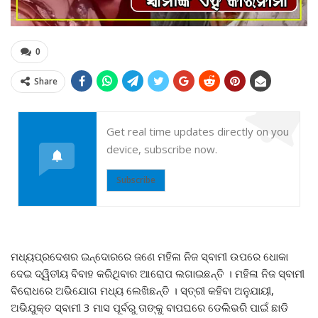
0
Share
Get real time updates directly on you
device, subscribe now.
Subscribe
ମଧ୍ୟପ୍ରଦେଶର ଇନ୍ଦୋରରେ ଜଣେ ମହିଳା ନିଜ ସ୍ବାମୀ ଉପରେ ଧୋକା
ଦେଇ ଦ୍ୱିତୀୟ ବିବାହ କରିଥିବାର ଆରୋପ ଲଗାଇଛନ୍ତି । ମହିଳା ନିଜ ସ୍ବାମୀ
ବିରୋଧରେ ଅଭିଯୋଗ ମଧ୍ୟ ଲେଖିଛନ୍ତି । ସ୍ତ୍ରୀ କହିବା ଅନୁଯାୟୀ,
ଅଭିଯୁକ୍ତ ସ୍ବାମୀ 3 ମାସ ପୂର୍ବରୁ ତାଙ୍କୁ ବାପଘରେ ଡେଲିଭରି ପାଇଁ ଛାଡି