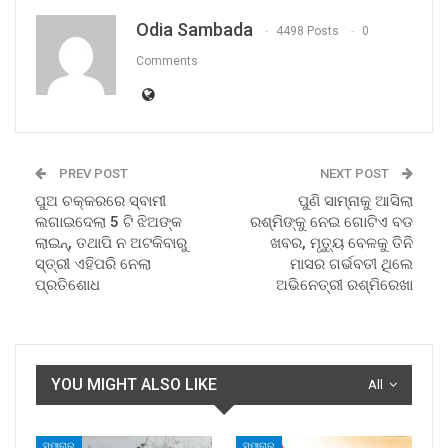
Odia Sambada
4498 Posts
0
Comments
PREV POST
NEXT POST
ପୁଅ ଚକ୍କରରେ ସ୍ବାମୀ
ପୁଣି ସାମ୍ନାକୁ ଆସିଲା
ଲଗାଇଦେଲା 5 ଟି ଝିଅଙ୍କ
ରଶ୍ମିଙ୍କୁ ନେଇ ଗୋଟିଏ ବଡ
ଲାଇନ୍, ତଥାପି ନ ଅଟକିବାରୁ
ଖବର, ମୃତ୍ୟୁ ବେଳକୁ ତିନି
ସ୍ତ୍ରୀ ଏହିପରି ନେଲା
ମାସର ଗର୍ଭବତୀ ଥିଲେ
ପ୍ରତିଶୋଧ
ଅଭିନେତ୍ରୀ ରଶ୍ମିରେଖା
YOU MIGHT ALSO LIKE
All
ସମାଚାର
ସମାଚାର