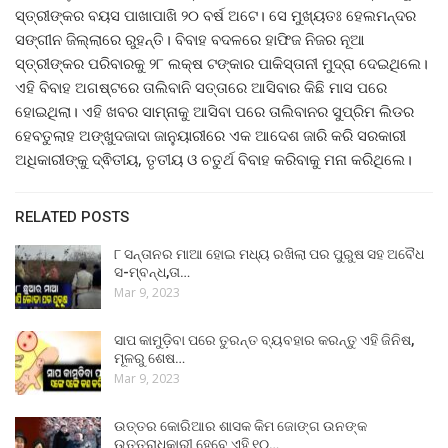
ସ୍ତ୍ରୀଙ୍କର ବୟସ ପାଖାପାଖି ୨୦ ବର୍ଷ ଅଟେ। ସେ ମୁଖ୍ୟତଃ ହେଲମନ୍ଦର
ସଙ୍ଗୀନ ଜିଲ୍ଲାରେ ରୁହନ୍ତି। ବିବାହ ବଦଳରେ ହାଫିଜ ନିଜର ନୂଆ
ସ୍ତ୍ରୀଙ୍କର ପରିବାରକୁ ୨୮ ଲକ୍ଷ ଟଙ୍କାର ପାକିସ୍ତାନୀ ମୁଦ୍ରା ଦେଇଥିଲେ।
ଏହି ବିବାହ ଅଗଷ୍ଟରେ ତାଲିବାନି ସତ୍ତାରେ ଆସିବାର କିଛି ମାସ ପରେ
ହୋଇଥିଲା। ଏହି ଖବର ସାମ୍ନାକୁ ଆସିବା ପରେ ତାଲିବାନର ସୁପ୍ରିମ ଲିଡର
ହେବତୁଲାହ ଅଙ୍ଖୁଦଜାଦା ଜାନୁୟାରୀରେ ଏକ ଆଦେଶ ଜାରି କରି ସରକାରୀ
ଅଧିକାରୀଙ୍କୁ ଦ୍ଵିତୀୟ, ତୃତୀୟ ଓ ଚତୁର୍ଥ ବିବାହ କରିବାକୁ ମନା କରିଥିଲେ।
RELATED POSTS
୮ ସନ୍ତାନର ମାଆ ହୋଇ ମଧ୍ୟ ରଖିଲା ପର ପୁରୁଷ ସହ ଅବୈଧ
ସ-ମ୍ବନ୍ଧ,ତା…
Mar 9, 2023
ସାପ କାମୁଡ଼ିବା ପରେ ତୁରନ୍ତ ବ୍ୟବହାର କରନ୍ତୁ ଏହି ଜିନିଷ,
ମୂଳରୁ ଶେଷ…
Mar 9, 2023
ଉତ୍ତର କୋରିଆର ଶାସକ କିମ ଜୋଙ୍ଗ ଉନଙ୍କ
ଉତ୍ତରାଧିକାରୀ ହେବେ ଏହି ୧୦…