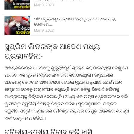
Mar 9, 2023
ମଝି ସମୁଦ୍ରରୁ ଉ-ଦ୍ଧାର ହେଲା ଗୁପ୍ତ-ଚର ଧଳା ପାରା,
ଡେଣାରେ…
Mar 9, 2023
ସୁପ୍ରିମ ଲିଡରଙ୍କ ଆଦେଶ ମଧ୍ୟ
ପ୍ରଭାବହିନ:-
ଅଖଣ୍ଡଜଡାଙ୍କ ଆଦେଶକୁ ଗୁରୁତ୍ଵପୂର୍ଣ ଗ୍ରହଣ କରାଯାଇନଥିଲା ତେଣୁ ମେ
ମାସରେ ଏକ ନୂତନ ନିର୍ଦ୍ଦେଶନାମା ଜାରି କରାଯାଇଥିଲା। ଜାନୁୟାରୀର
ଆଦେଶକୁ ଦୋହରାଇ ଅଖଣ୍ଡଜଡା ଟୋଲୋ ନ୍ୟୁଜ୍ ଅନୁଯାୟୀ ଯେଉଁମାନେ
ତାଙ୍କ ଆଦେଶକୁ ଉଲ୍ଲଂଘନ କରୁଛନ୍ତି ସେମାନଙ୍କୁ ରିପୋର୍ଟ କରିବାକୁ
ମନ୍ତ୍ରାଳୟକୁ ନିର୍ଦ୍ଦେଶ ଦେଇଛନ୍ତି। ଅନ୍ୟ ଏକ ଉତ୍ସ ୱେବସାଇଟରେ ହାଜି
ୱାଫାଙ୍କ ଦ୍ୱିତୀୟ ବିବାହକୁ ନିଶ୍ଚିତ କରିଛି। ସୂଚନାନୁସାରେ, ତାଙ୍କର
ଦ୍ୱିତୀୟ ପତ୍ନୀ କାନ୍ଦାହାରର ମୈବଣ୍ଡ ଜିଲ୍ଲାର ତୈମୁର ଅଞ୍ଚଳର ବାସିନ୍ଦା
ଏବଂ ତାଙ୍କ ନାମ ରଜିଆ।
ଦ୍ବିତୀୟ-ତୃତୀୟ ବିବାହ କରି ଖୁସି