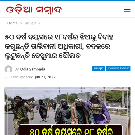
Home
ସମାଚାର
୫୦ ବର୍ଷ ବୟସରେ ୧୮ବର୍ଷର ଝିଅକୁ ବିବାହ
କରୁଛନ୍ତି ତାଲିବାନୀ ଅଧିକାରୀ, ବଦଳରେ
ଲୁଟୁଛନ୍ତି ବେସୁମାର ଦୌଲତ
By
Odia Sambada
ସମାଚାର
ସ୍ପେଶାଲ ରିପୋର୍ଟ
Last updated
Jun 23, 2022