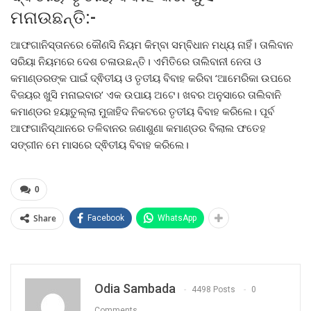
ମନାଉଛନ୍ତି:-
ଆଫଗାନିସ୍ତାନରେ କୌଣସି ନିୟମ କିମ୍ବା ସମ୍ବିଧାନ ମଧ୍ୟ ନାହିଁ। ତାଲିବାନ
ସରିୟା ନିୟମରେ ଦେଶ ଚଳାଉଛନ୍ତି। ଏମିତିରେ ତାଲିବାନୀ ନେତା ଓ
କମାଣ୍ଡରଙ୍କ ପାଇଁ ଦ୍ଵିତୀୟ ଓ ତୃତୀୟ ବିବାହ କରିବା ‘ଆମେରିକା ଉପରେ
ବିଜୟର ଖୁସି ମନାଇବାର’ ଏକ ଉପାୟ ଅଟେ। ଖବର ଅନୁସାରେ ତାଲିବାନି
କମାଣ୍ଡର ହୟାତୁଲ୍ଲା ମୁଜାହିଦ ନିକଟରେ ତୃତୀୟ ବିବାହ କରିଲେ। ପୂର୍ବ
ଆଫଗାନିସ୍ଥାନରେ ତଳିବାନର ଜଣାଶୁଣା କମାଣ୍ଡର ବିଲାଲ ଫତେହ
ସଙ୍ଗୀନ ମେ ମାସରେ ଦ୍ଵିତୀୟ ବିବାହ କରିଲେ।
0
Share
Facebook
WhatsApp
Odia Sambada
4498 Posts
0
Comments