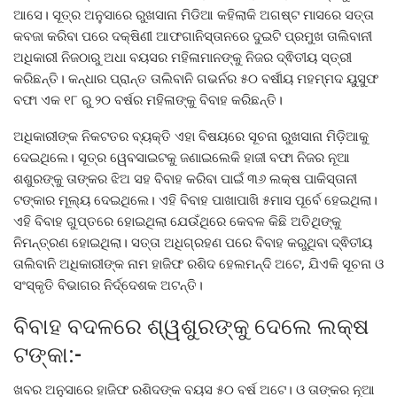
ଆସେ। ସୂତ୍ର ଅନୁସାରେ ରୁଖସାନା ମିଡିଆ କହିଲାକି ଅଗଷ୍ଟ ମାସରେ ସତ୍ତା
କବଜା କରିବା ପରେ ଦକ୍ଷିଣୀ ଆଫଗାନିସ୍ତାନରେ ଦୁଇଟି ପ୍ରମୁଖ ତାଲିବାନୀ
ଅଧିକାରୀ ନିଜଠାରୁ ଅଧା ବୟସର ମହିଳାମାନଙ୍କୁ ନିଜର ଦ୍ଵିତୀୟ ସ୍ତ୍ରୀ
କରିଛନ୍ତି। କନ୍ଧାର ପ୍ରାନ୍ତ ତାଲିବାନି ଗଭର୍ନର ୫୦ ବର୍ଷୀୟ ମହମ୍ମଦ ୟୁସୁଫ
ବଫା ଏକ ୧୮ ରୁ ୨୦ ବର୍ଷର ମହିଳାଙ୍କୁ ବିବାହ କରିଛନ୍ତି।
ଅଧିକାରୀଙ୍କ ନିକଟତର ବ୍ୟକ୍ତି ଏହା ବିଷୟରେ ସୂଚନା ରୁଖସାନା ମିଡ଼ିଆକୁ
ଦେଇଥିଲେ। ସୂତ୍ର ୱେବସାଇଟକୁ ଜଣାଇଲେକି ହାଜୀ ବଫା ନିଜର ନୂଆ
ଶଶୁରଙ୍କୁ ତାଙ୍କର ଝିଅ ସହ ବିବାହ କରିବା ପାଇଁ ୩୬ ଲକ୍ଷ ପାକିସ୍ତାନୀ
ଟଙ୍କାର ମୂଲ୍ୟ ଦେଇଥିଲେ। ଏହି ବିବାହ ପାଖାପାଖି ୫ମାସ ପୂର୍ବେ ହେଇଥିଲା।
ଏହି ବିବାହ ଗୁପ୍ତରେ ହୋଇଥିଲା ଯେଉଁଥିରେ କେବଳ କିଛି ଅତିଥିଙ୍କୁ
ନିମନ୍ତ୍ରଣ ହୋଇଥିଲା। ସତ୍ତା ଅଧିଗ୍ରହଣ ପରେ ବିବାହ କରୁଥିବା ଦ୍ଵିତୀୟ
ତାଲିବାନି ଅଧିକାରୀଙ୍କ ନାମ ହାଜିଫ ରଶିଦ ହେଲମନ୍ଦି ଅଟେ, ଯିଏକି ସୂଚନା ଓ
ସଂସ୍କୃତି ବିଭାଗର ନିର୍ଦ୍ଦେଶକ ଅଟନ୍ତି।
ବିବାହ ବଦଳରେ ଶ୍ୱଶୁରଙ୍କୁ ଦେଲେ ଲକ୍ଷ
ଟଙ୍କା:-
ଖବର ଅନୁସାରେ ହାଜିଫ ରଶିଦଙ୍କ ବୟସ ୫୦ ବର୍ଷ ଅଟେ। ଓ ତାଙ୍କର ନୂଆ