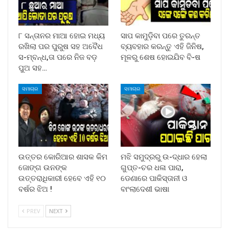
୮ ସନ୍ତାନର ମାଆ ହୋଇ ମଧ୍ୟ
ସାପ କାମୁଡ଼ିବା ପରେ ତୁରନ୍ତ
ରଖିଲା ପର ପୁରୁଷ ସହ ଅବୈଧ
ବ୍ୟବହାର କରନ୍ତୁ ଏହି ଜିନିଷ,
ସ-ମ୍ବନ୍ଧ,ତା ପରେ ନିଜ ବଡ଼
ମୂଳରୁ ଶେଷ ହୋଇଯିବ ବି-ଷ
ପୁଅ ସହ…
ସମାଚାର
ସମାଚାର
ଉତ୍ତର କୋରିଆର ଶାସକ କିମ
ମଝି ସମୁଦ୍ରରୁ ଉ-ଦ୍ଧାର ହେଲା
ଜୋଙ୍ଗ ଉନଙ୍କ
ଗୁପ୍ତ-ଚର ଧଳା ପାରା,
ଉତ୍ତରାଧିକାରୀ ହେବେ ଏହି ୧୦
ଡେଣାରେ ପାକିସ୍ତାନୀ ଓ
ବର୍ଷର ଝିଅ !
ବାଂଲାଦେଶୀ ଭାଷା
PREV
NEXT