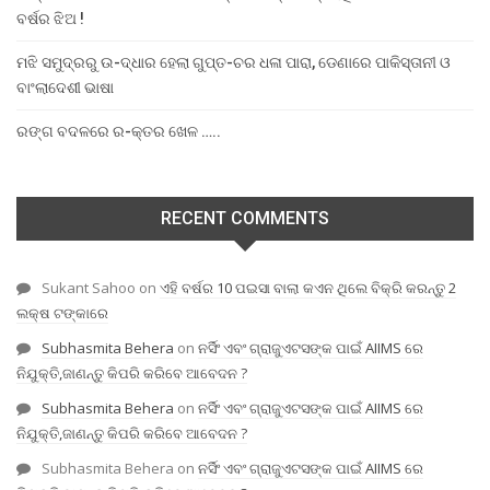
ବର୍ଷର ଝିଅ !
ମଝି ସମୁଦ୍ରରୁ ଉ-ଦ୍ଧାର ହେଲା ଗୁପ୍ତ-ଚର ଧଳା ପାରା, ଡେଣାରେ ପାକିସ୍ତାନୀ ଓ
ବାଂଲାଦେଶୀ ଭାଷା
ରଙ୍ଗ ବଦଳରେ ର-କ୍ତର ଖେଳ …..
RECENT COMMENTS
Sukant Sahoo
on
ଏହି ବର୍ଷର 10 ପଇସା ବାଲା କଏନ ଥିଲେ ବିକ୍ରି କରନ୍ତୁ 2
ଲକ୍ଷ ଟଙ୍କାରେ
Subhasmita Behera
on
ନର୍ସିଂ ଏବଂ ଗ୍ରାଜୁଏଟସଙ୍କ ପାଇଁ AIIMS ରେ
ନିଯୁକ୍ତି,ଜାଣନ୍ତୁ କିପରି କରିବେ ଆବେଦନ ?
Subhasmita Behera
on
ନର୍ସିଂ ଏବଂ ଗ୍ରାଜୁଏଟସଙ୍କ ପାଇଁ AIIMS ରେ
ନିଯୁକ୍ତି,ଜାଣନ୍ତୁ କିପରି କରିବେ ଆବେଦନ ?
Subhasmita Behera
on
ନର୍ସିଂ ଏବଂ ଗ୍ରାଜୁଏଟସଙ୍କ ପାଇଁ AIIMS ରେ