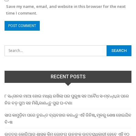
Save my name, email, and website in this browser for the next
time I comment.
RECENT POSTS
୮ ସନ୍ତାନର ମାଆ ହୋଇ ମଧ୍ୟ ରଖିଲା ପର ପୁରୁଷ ସହ ଅବୈଧ ସ-ମ୍ବନ୍ଧ,ତା ପରେ
ନିଜ ବଡ଼ ପୁଅ ସହ ମିଶି,ଜାଣନ୍ତୁ ପୁରା ଘ-ଟଣା
ସାପ କାମୁଡ଼ିବା ପରେ ତୁରନ୍ତ ବ୍ୟବହାର କରନ୍ତୁ ଏହି ଜିନିଷ, ମୂଳରୁ ଶେଷ ହୋଇଯିବ
ବି-ଷ
ଉତ୍ତର କୋରିଆର ଶାସକ କିମ ଜୋଙ୍ଗ ଉନଙ୍କ ଉତ୍ତରାଧିକାରୀ ହେବେ ଏହି ୧୦