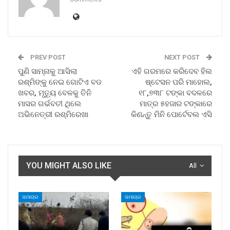
PREV POST
NEXT POST
ପୁଣି ସାମ୍ନାକୁ ଆସିଲା
ଏହି ଗରମରେ କରିଦେବ ହିଲ
ରଶ୍ମିଙ୍କୁ ନେଇ ଗୋଟିଏ ବଡ
ଷ୍ଟେସନ ପରି ମାହୋଲ,
ଖବର, ମୃତ୍ୟୁ ବେଳକୁ ତିନି
୧୮,୭୩୮ ଟଙ୍କା ବଦଳରେ
ମାସର ଗର୍ଭବତୀ ଥିଲେ
ମାତ୍ର ୫ହଜାର ଟଙ୍କାରେ
ଅଭିନେତ୍ରୀ ରଶ୍ମିରେଖା
କିଣନ୍ତୁ ମିନି ପୋର୍ଟେବଲ ଏସି
YOU MIGHT ALSO LIKE
All
ସମାଚାର
ସମାଚାର