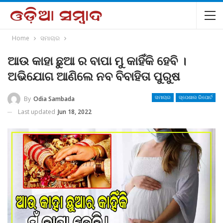
Home
ସମାଚାର
ଆଉ କାହା ଛୁଆ ର ବାପା ମୁ କାହିଁକି ହେବି ।
ଅଭିଯୋଗ ଆଣିଲେ ନବ ବିବାହିତା ପୁରୁଷ
By
Odia Sambada
ସମାଚାର
ସ୍ପେଶାଲ ରିପୋର୍ଟ
Last updated
Jun 18, 2022