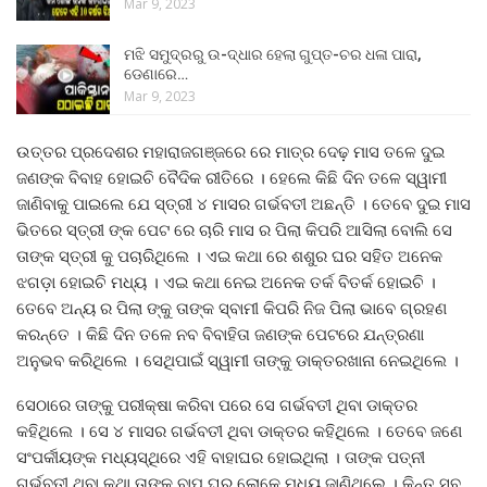
Mar 9, 2023
ମଝି ସମୁଦ୍ରରୁ ଉ-ଦ୍ଧାର ହେଲା ଗୁପ୍ତ-ଚର ଧଳା ପାରା,
ଡେଣାରେ…
Mar 9, 2023
ଉତ୍ତର ପ୍ରଦେଶର ମହାରାଜଗଞ୍ଜରେ ରେ ମାତ୍ର ଦେଢ଼ ମାସ ତଳେ ଦୁଇ
ଜଣଙ୍କ ବିବାହ ହୋଇଚି ବୈଦିକ ରୀତିରେ । ହେଲେ କିଛି ଦିନ ତଳେ ସ୍ୱାମୀ
ଜାଣିବାକୁ ପାଇଲେ ଯେ ସ୍ତ୍ରୀ ୪ ମାସର ଗର୍ଭବତୀ ଅଛନ୍ତି । ତେବେ ଦୁଇ ମାସ
ଭିତରେ ସ୍ତ୍ରୀ ଙ୍କ ପେଟ ରେ ଚାରି ମାସ ର ପିଲା କିପରି ଆସିଲା ବୋଲି ସେ
ତାଙ୍କ ସ୍ତ୍ରୀ କୁ ପଚାରିଥିଲେ । ଏଇ କଥା ରେ ଶଶୁର ଘର ସହିତ ଅନେକ
ଝଗଡ଼ା ହୋଇଚି ମଧ୍ୟ । ଏଇ କଥା ନେଇ ଅନେକ ତର୍କ ବିତର୍କ ହୋଇଚି ।
ତେବେ ଅନ୍ୟ ର ପିଲା ଙ୍କୁ ତାଙ୍କ ସ୍ବାମୀ କିପରି ନିଜ ପିଲା ଭାବେ ଗ୍ରହଣ
କରନ୍ତେ । କିଛି ଦିନ ତଳେ ନବ ବିବାହିତା ଜଣଙ୍କ ପେଟରେ ଯନ୍ତ୍ରଣା
ଅନୁଭବ କରିଥିଲେ । ସେଥିପାଇଁ ସ୍ୱାମୀ ତାଙ୍କୁ ଡାକ୍ତରଖାନା ନେଇଥିଲେ ।
ସେଠାରେ ତାଙ୍କୁ ପରୀକ୍ଷା କରିବା ପରେ ସେ ଗର୍ଭବତୀ ଥିବା ଡାକ୍ତର
କହିଥିଲେ । ସେ ୪ ମାସର ଗର୍ଭବତୀ ଥିବା ଡାକ୍ତର କହିଥିଲେ । ତେବେ ଜଣେ
ସଂପର୍କୀୟଙ୍କ ମଧ୍ୟସ୍ଥିରେ ଏହି ବାହାଘର ହୋଇଥିଲା । ତାଙ୍କ ପତ୍ନୀ
ଗର୍ଭବତୀ ଥିବା କଥା ତାଙ୍କ ବାପ ଘର ଲୋକେ ମଧ୍ୟ ଜାଣିଥିଲେ । କିନ୍ତୁ ସବୁ