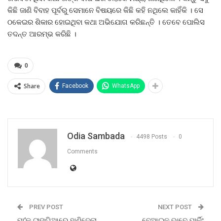
କିଛି ଜାଣି ବିବାହ ପୂର୍ବରୁ ସେମାନେ ବିଷୟରେ କିଛି କହି ନଥିଲେ କାହିଁକି । ସେ
ଠକେଇର ଶିକାର ହୋଇଥିବା କଥା ଅଭିଯୋଗ କରିଛନ୍ତି । ତେବେ ପୋଲିସ
ତଦନ୍ତ ଆରମ୍ଭ କରିଛି ।
0
Share
Facebook
WhatsApp
Odia Sambada
4498 Posts
0
Comments
PREV POST
NEXT POST
ମା’କୁ ଟାଙ୍ଗିଆରେ ହାଣିଦେଲା
ବେଆଇନ ଭାବେ ପାର୍କିଂ