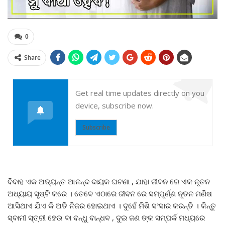
0
Share
Get real time updates directly on you
device, subscribe now.
Subscribe
ବିବାହ ଏକ ଅତ୍ୟନ୍ତ ଆନନ୍ଦ ଦାୟକ ଘଟଣା , ଯାହା ଜୀବନ ରେ ଏକ ନୂତନ
ଅଧ୍ୟାୟ ସୃଷ୍ଟି କରେ । ତେବେ ଏଠାରେ ଜୀବନ ରେ ସମ୍ପୂର୍ଣ୍ଣ ନୂତନ ମଣିଷ
ଆସିଥାଏ ଯିଏ କି ଅତି ନିଜର ହୋଇଥାଏ । ଦୁହେଁ ମିଶି ସଂସାର କରନ୍ତି । କିନ୍ତୁ
ସ୍ବାମୀ ସ୍ତ୍ରୀ ହେଉ ବା ବନ୍ଧୁ ବାନ୍ଧବ , ଦୁଇ ଜଣ ଙ୍କ ସମ୍ପର୍କ ମଧ୍ୟରେ