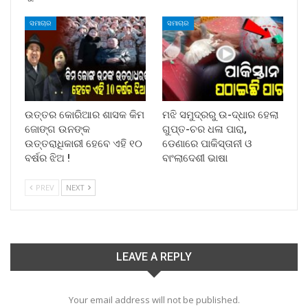
ସମାଚାର
ସମାଚାର
ଉତ୍ତର କୋରିଆର ଶାସକ କିମ
ମଝି ସମୁଦ୍ରରୁ ଉ-ଦ୍ଧାର ହେଲା
ଜୋଙ୍ଗ ଉନଙ୍କ
ଗୁପ୍ତ-ଚର ଧଳା ପାରା,
ଉତ୍ତରାଧିକାରୀ ହେବେ ଏହି ୧୦
ଡେଣାରେ ପାକିସ୍ତାନୀ ଓ
ବର୍ଷର ଝିଅ !
ବାଂଲାଦେଶୀ ଭାଷା
PREV
NEXT
LEAVE A REPLY
Your email address will not be published.