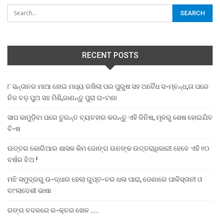
RECENT POSTS
୮ ସନ୍ତାନର ମାଆ ହୋଇ ମଧ୍ୟ ରଖିଲା ପର ପୁରୁଷ ସହ ଅବୈଧ ସ-ମ୍ବନ୍ଧ,ତା ପରେ
ନିଜ ବଡ଼ ପୁଅ ସହ ମିଶି,ଜାଣନ୍ତୁ ପୁରା ଘ-ଟଣା
ସାପ କାମୁଡ଼ିବା ପରେ ତୁରନ୍ତ ବ୍ୟବହାର କରନ୍ତୁ ଏହି ଜିନିଷ, ମୂଳରୁ ଶେଷ ହୋଇଯିବ
ବି-ଷ
ଉତ୍ତର କୋରିଆର ଶାସକ କିମ ଜୋଙ୍ଗ ଉନଙ୍କ ଉତ୍ତରାଧିକାରୀ ହେବେ ଏହି ୧୦
ବର୍ଷର ଝିଅ !
ମଝି ସମୁଦ୍ରରୁ ଉ-ଦ୍ଧାର ହେଲା ଗୁପ୍ତ-ଚର ଧଳା ପାରା, ଡେଣାରେ ପାକିସ୍ତାନୀ ଓ
ବାଂଲାଦେଶୀ ଭାଷା
ରଙ୍ଗ ବଦଳରେ ର-କ୍ତର ଖେଳ …..