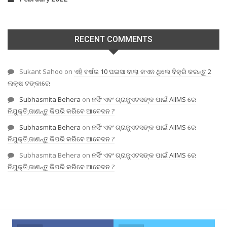
RECENT COMMENTS
Sukant Sahoo
on
ଏହି ବର୍ଷର 10 ପଇସା ବାଲା କଏନ ଥିଲେ ବିକ୍ରି କରନ୍ତୁ 2
ଲକ୍ଷ ଟଙ୍କାରେ
Subhasmita Behera
on
ନର୍ସିଂ ଏବଂ ଗ୍ରାଜୁଏଟସଙ୍କ ପାଇଁ AIIMS ରେ
ନିଯୁକ୍ତି,ଜାଣନ୍ତୁ କିପରି କରିବେ ଆବେଦନ ?
Subhasmita Behera
on
ନର୍ସିଂ ଏବଂ ଗ୍ରାଜୁଏଟସଙ୍କ ପାଇଁ AIIMS ରେ
ନିଯୁକ୍ତି,ଜାଣନ୍ତୁ କିପରି କରିବେ ଆବେଦନ ?
Subhasmita Behera
on
ନର୍ସିଂ ଏବଂ ଗ୍ରାଜୁଏଟସଙ୍କ ପାଇଁ AIIMS ରେ
ନିଯୁକ୍ତି,ଜାଣନ୍ତୁ କିପରି କରିବେ ଆବେଦନ ?