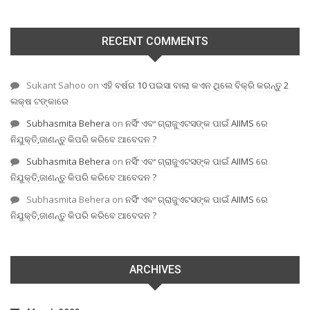
RECENT COMMENTS
Sukant Sahoo
on
ଏହି ବର୍ଷର 10 ପଇସା ବାଲା କଏନ ଥିଲେ ବିକ୍ରି କରନ୍ତୁ 2
ଲକ୍ଷ ଟଙ୍କାରେ
Subhasmita Behera
on
ନର୍ସିଂ ଏବଂ ଗ୍ରାଜୁଏଟସଙ୍କ ପାଇଁ AIIMS ରେ
ନିଯୁକ୍ତି,ଜାଣନ୍ତୁ କିପରି କରିବେ ଆବେଦନ ?
Subhasmita Behera
on
ନର୍ସିଂ ଏବଂ ଗ୍ରାଜୁଏଟସଙ୍କ ପାଇଁ AIIMS ରେ
ନିଯୁକ୍ତି,ଜାଣନ୍ତୁ କିପରି କରିବେ ଆବେଦନ ?
Subhasmita Behera
on
ନର୍ସିଂ ଏବଂ ଗ୍ରାଜୁଏଟସଙ୍କ ପାଇଁ AIIMS ରେ
ନିଯୁକ୍ତି,ଜାଣନ୍ତୁ କିପରି କରିବେ ଆବେଦନ ?
ARCHIVES