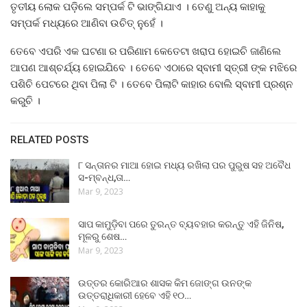
ତୃତୀୟ ଲୋକ ପଡ଼ିଲେ ସମ୍ପର୍କ ଟି ଭାଙ୍ଗିଯାଏ । ତେଣୁ ଅନ୍ୟ କାହାକୁ
ସମ୍ପର୍କ ମଧ୍ୟରେ ଆଣିବା ଉଚିତ୍ ନୁହେଁ ।
ତେବେ ଏପରି ଏକ ଘଟଣା ର ପରିଣାମ କେତେଟା ଖରାପ ହୋଇଚି ଜାଣିଲେ
ଆପଣ ଆଶ୍ଚର୍ଯ୍ୟ ହୋଇଯିବେ । ତେବେ ଏଠାରେ ସ୍ବାମୀ ସ୍ତ୍ରୀ ଙ୍କ ମଝିରେ
ପଶିଚି ପେଟରେ ଥିବା ପିଲା ଟି । ତେବେ ପିଲାଟି କାହାର ବୋଲି ସ୍ବାମୀ ପ୍ରଶ୍ନ
କରୁଚି ।
RELATED POSTS
୮ ସନ୍ତାନର ମାଆ ହୋଇ ମଧ୍ୟ ରଖିଲା ପର ପୁରୁଷ ସହ ଅବୈଧ
ସ-ମ୍ବନ୍ଧ,ତା…
Mar 9, 2023
ସାପ କାମୁଡ଼ିବା ପରେ ତୁରନ୍ତ ବ୍ୟବହାର କରନ୍ତୁ ଏହି ଜିନିଷ,
ମୂଳରୁ ଶେଷ…
Mar 9, 2023
ଉତ୍ତର କୋରିଆର ଶାସକ କିମ ଜୋଙ୍ଗ ଉନଙ୍କ
ଉତ୍ତରାଧିକାରୀ ହେବେ ଏହି ୧୦…