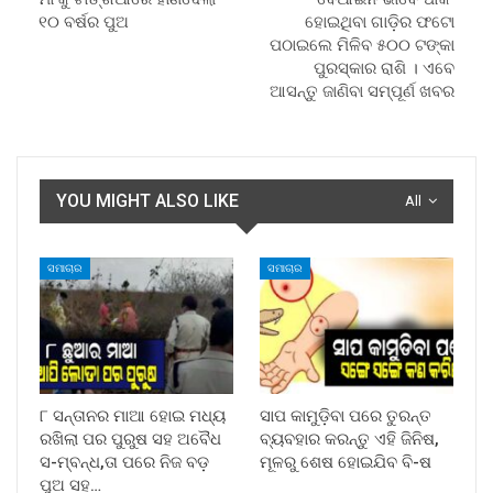
୧୦ ବର୍ଷର ପୁଅ
ହୋଇଥିବା ଗାଡ଼ିର ଫଟୋ
ପଠାଇଲେ ମିଳିବ ୫୦୦ ଟଙ୍କା
ପୁରସ୍କାର ରାଶି । ଏବେ
ଆସନ୍ତୁ ଜାଣିବା ସମ୍ପୂର୍ଣ ଖବର
YOU MIGHT ALSO LIKE
All
ସମାଚାର
ସମାଚାର
୮ ସନ୍ତାନର ମାଆ ହୋଇ ମଧ୍ୟ
ସାପ କାମୁଡ଼ିବା ପରେ ତୁରନ୍ତ
ରଖିଲା ପର ପୁରୁଷ ସହ ଅବୈଧ
ବ୍ୟବହାର କରନ୍ତୁ ଏହି ଜିନିଷ,
ସ-ମ୍ବନ୍ଧ,ତା ପରେ ନିଜ ବଡ଼
ମୂଳରୁ ଶେଷ ହୋଇଯିବ ବି-ଷ
ପୁଅ ସହ…