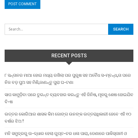
RECENT POSTS
୮ ସନ୍ତାନର ମାଆ ହୋଇ ମଧ୍ୟ ରଖିଲା ପର ପୁରୁଷ ସହ ଅବୈଧ ସ-ମ୍ବନ୍ଧ,ତା ପରେ
ନିଜ ବଡ଼ ପୁଅ ସହ ମିଶି,ଜାଣନ୍ତୁ ପୁରା ଘ-ଟଣା
ସାପ କାମୁଡ଼ିବା ପରେ ତୁରନ୍ତ ବ୍ୟବହାର କରନ୍ତୁ ଏହି ଜିନିଷ, ମୂଳରୁ ଶେଷ ହୋଇଯିବ
ବି-ଷ
ଉତ୍ତର କୋରିଆର ଶାସକ କିମ ଜୋଙ୍ଗ ଉନଙ୍କ ଉତ୍ତରାଧିକାରୀ ହେବେ ଏହି ୧୦
ବର୍ଷର ଝିଅ !
ମଝି ସମୁଦ୍ରରୁ ଉ-ଦ୍ଧାର ହେଲା ଗୁପ୍ତ-ଚର ଧଳା ପାରା, ଡେଣାରେ ପାକିସ୍ତାନୀ ଓ