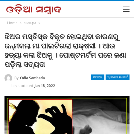
Home
ସମାଚାର
ଝିଅର ମସ୍ତିସ୍କ ବିକୃତ ହୋଇଥିବା କାରଣରୁ
ଜନ୍ମକଲା ମା ପାଲଟିଗଲା ରାକ୍ଷସୀ । ଆଉ
ହତ୍ୟା କଲା ଝିଅକୁ । ପୋଷ୍ଟମର୍ଟମ ପରେ ଜଣା
ପଡ଼ିଲା ସତ୍ୟତା
By
Odia Sambada
ସମାଚାର
ସ୍ପେଶାଲ ରିପୋର୍ଟ
Last updated
Jun 18, 2022