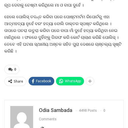
ରୂପ ଦେବାକୁ ଚେଷ୍ଟା କରିଥିଲେ ମା ଓ ବାପା ଦୁହେଁ ।
ହେଲେ ପୋଲିସ୍ ତଦନ୍ତ କରିବା ପରେ ପୋଷ୍ଟମର୍ଟମ ରିପୋର୍ଟରୁ ଏହା
ଆତ୍ମହତ୍ୟା ନୁହେଁ ବରଂ ହତ୍ୟା ବୋଲି ଡାକ୍ତର ସ୍ପଷ୍ଟ କରିଥିଲେ ।
ତାପରେ ପଚରା ଉଚୁରା କରିବା ପରେ ବାପା ମାଁ ଦୁହେଁ ହତ୍ୟା କରିଥିବା ନେଇ
ମାନିଥିଲେ । ଫଳରେ ଦୁହିଁଙ୍କୁ ଗିରଫ କରି କୋର୍ଟ ଚାଲାଣ କରିଛି ପୋଲିସ୍ ।
ତେବେ ଏହି ଘଟଣା ସ୍ଥାନୀୟ ଅଞ୍ଚଳ ସହିତ ପୁରା ଦେଶରେ ଚାଞ୍ଚଲ୍ୟ ସୃଷ୍ଟି
କରିଛି ।
0
Share
Facebook
WhatsApp
Odia Sambada
4498 Posts
0
Comments