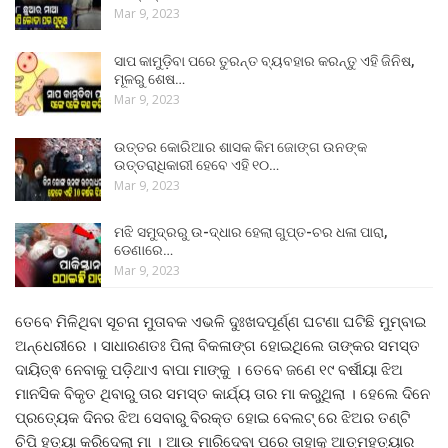
Mar 9, 2023
ସାପ କାମୁଡ଼ିବା ପରେ ତୁରନ୍ତ ବ୍ୟବହାର କରନ୍ତୁ ଏହି ଜିନିଷ,
ମୂଳରୁ ଶେଷ…
Mar 9, 2023
ଉତ୍ତର କୋରିଆର ଶାସକ କିମ ଜୋଙ୍ଗ ଉନଙ୍କ
ଉତ୍ତରାଧିକାରୀ ହେବେ ଏହି ୧୦…
Mar 9, 2023
ମଝି ସମୁଦ୍ରରୁ ଉ-ଦ୍ଧାର ହେଲା ଗୁପ୍ତ-ଚର ଧଳା ପାରା,
ଡେଣାରେ…
Mar 9, 2023
ତେବେ ମିଳିଥିବା ସୂଚନା ମୁତାବକ ଏଭଳି ଦୁଃଖଦପୂର୍ଣ୍ଣ ଘଟଣା ଘଟିଛି ମୁମ୍ବାଇ
ଅନ୍ଧେରୀରେ । ସାଧାରଣତଃ ପିଲା ବିକଳାଙ୍ଗ ହୋଇଥିଲେ ତାଙ୍କର ସମସ୍ତ
ଦାୟିତ୍ଵ ନେବାକୁ ପଡ଼ିଥାଏ ବାପା ମାଙ୍କୁ । ତେବେ ଜଣେ ୧୯ ବର୍ଷୀୟା ଝିଅ
ମାନସିକ ବିକୃତ ଥିବାରୁ ତାର ସମସ୍ତ କାର୍ଯ୍ୟ ତାର ମା କରୁଥିଲା । ହେଲେ ଦିନେ
ପ୍ରତ୍ୟେକ ଦିନର ଝିଅ ସେବାରୁ ବିରକ୍ତ ହୋଇ ବେଲଟ୍ ରେ ଝିଅର ତଣ୍ଟି
ଚିପି ହତ୍ୟା କରିଦେଲା ମା । ଆଉ ମାରିଦେବା ପରେ ତାହାକୁ ଆତ୍ମହତ୍ୟାର