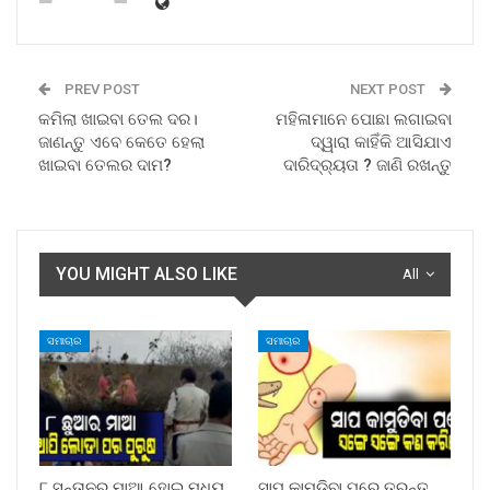
PREV POST
NEXT POST
କମିଲା ଖାଇବା ତେଲ ଦର।
ମହିଳାମାନେ ପୋଛା ଲଗାଇବା
ଜାଣନ୍ତୁ ଏବେ କେତେ ହେଲା
ଦ୍ୱାରା କାହିଁକି ଆସିଯାଏ
ଖାଇବା ତେଲର ଦାମ?
ଦାରିଦ୍ର୍ୟତା ? ଜାଣି ରଖନ୍ତୁ
YOU MIGHT ALSO LIKE
All
ସମାଚାର
ସମାଚାର
୮ ସନ୍ତାନର ମାଆ ହୋଇ ମଧ୍ୟ
ସାପ କାମୁଡ଼ିବା ପରେ ତୁରନ୍ତ