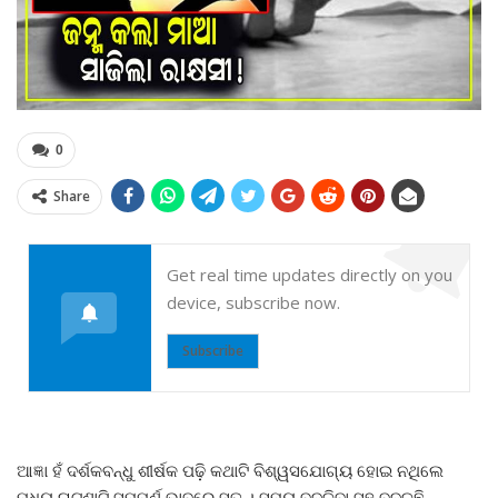
0
Share
Get real time updates directly on you
device, subscribe now.
Subscribe
ଆଜ୍ଞା ହଁ ଦର୍ଶକବନ୍ଧୁ ଶୀର୍ଷକ ପଢ଼ି କଥାଟି ବିଶ୍ୱସଯୋଗ୍ୟ ହୋଇ ନଥିଲେ
ମଧ୍ୟ ଘଟଣାଟି ସମ୍ପୂର୍ଣ ଭାବରେ ସତ । ସମୟ ବଦଳିବା ସହ ବଦଳୁଛି