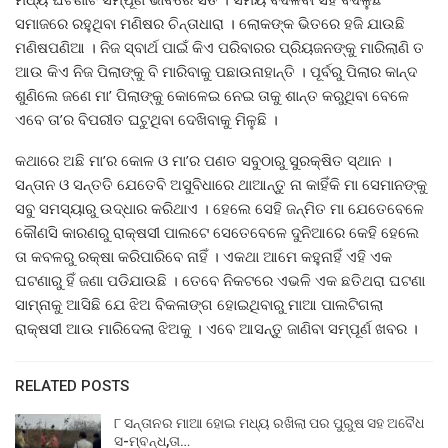
ସମାଜରେ ରହୁଥିବା ମଣିଷର ଚିନ୍ତାଧାରା । ଲୋକଙ୍କ ଭିତରେ ହଜି ଯାଉଛି
ମଣିଷପଣିଆ । ନିଜ ସ୍ବାର୍ଥ ପାଇଁ କିଏ ପରିବାରର ପ୍ରିୟଜନଙ୍କୁ ମାରିଲାଣି ତ
ଆଉ କିଏ ନିଜ ପିଲାଙ୍କୁ ବି ମାରିବାକୁ ପଛାଉନାହାନ୍ତି । ପୂର୍ବରୁ ପିଲାର କାନ୍ଦ
ଶୁଣିଲେ ଜଣେ ମା’ ପିଲାଙ୍କୁ କୋଳେଇ ନେଇ ତାକୁ ଶାନ୍ତ କରୁଥିବା ବେଳେ
ଏବେ ତା’ର ବିପରୀତ ଘଟୁଥିବା ଦେଖିବାକୁ ମିଳୁଛି ।
କଥାରେ ଅଛି ମା’ର କୋଳ ଓ ମା’ର ପଣତ ସବୁଠାରୁ ସୁରକ୍ଷିତ ସ୍ଥାନ ।
ସନ୍ତାନ ଓ ସନ୍ତତି ଯେତେବି ଅସୁବିଧାରେ ଥାଆନ୍ତୁ ନା କାହିଁକି ମା ସେମାନଙ୍କୁ
ସବୁ ସମସ୍ୟାରୁ ଉଦ୍ଧାର କରିଥାଏ । ହେଲେ ସେହି ଜନ୍ମିତ ମା ଯେତେବେଳେ
କୌଣସି କାରଣରୁ ରାକ୍ଷସୀ ପାଲଟେ ସେତେବେଳେ ଦୁନିଆରେ କେହି ହେଲେ
ତା କବଳରୁ ରକ୍ଷା କରିପାରିବେ ନାହିଁ । ଏକଥା ଆମେ କହୁନାହିଁ ଏହି ଏକ
ଘଟଣାରୁ ହିଁ ଜଣା ପଡିଯାଉଛି । ତେବେ ନିକଟରେ ଏଭଳି ଏକ ଛତିଥରା ଘଟଣା
ସାମ୍ନାକୁ ଆସିଛି ଯେ ଝିଅ ବିକଳାଙ୍ଗ ହୋଇଥିବାରୁ ମାଆ ପାଲଟିଗଲା
ରାକ୍ଷସୀ ଆଉ ମାରିଦେଲା ଝିଅକୁ । ଏବେ ଆସନ୍ତୁ ଜାଣିବା ସମ୍ପୂର୍ଣ ଖବର ।
RELATED POSTS
୮ ସନ୍ତାନର ମାଆ ହୋଇ ମଧ୍ୟ ରଖିଲା ପର ପୁରୁଷ ସହ ଅବୈଧ
ସ-ମ୍ବନ୍ଧ,ତା…