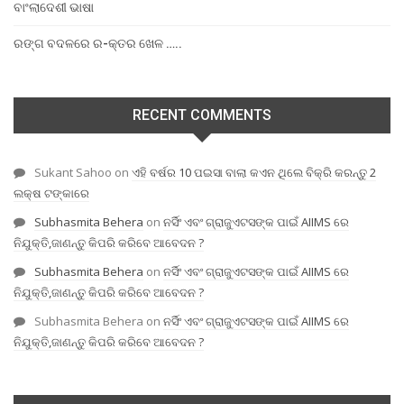
ବାଂଲାଦେଶୀ ଭାଷା
ରଙ୍ଗ ବଦଳରେ ର-କ୍ତର ଖେଳ …..
RECENT COMMENTS
Sukant Sahoo
on
ଏହି ବର୍ଷର 10 ପଇସା ବାଲା କଏନ ଥିଲେ ବିକ୍ରି କରନ୍ତୁ 2
ଲକ୍ଷ ଟଙ୍କାରେ
Subhasmita Behera
on
ନର୍ସିଂ ଏବଂ ଗ୍ରାଜୁଏଟସଙ୍କ ପାଇଁ AIIMS ରେ
ନିଯୁକ୍ତି,ଜାଣନ୍ତୁ କିପରି କରିବେ ଆବେଦନ ?
Subhasmita Behera
on
ନର୍ସିଂ ଏବଂ ଗ୍ରାଜୁଏଟସଙ୍କ ପାଇଁ AIIMS ରେ
ନିଯୁକ୍ତି,ଜାଣନ୍ତୁ କିପରି କରିବେ ଆବେଦନ ?
Subhasmita Behera
on
ନର୍ସିଂ ଏବଂ ଗ୍ରାଜୁଏଟସଙ୍କ ପାଇଁ AIIMS ରେ
ନିଯୁକ୍ତି,ଜାଣନ୍ତୁ କିପରି କରିବେ ଆବେଦନ ?