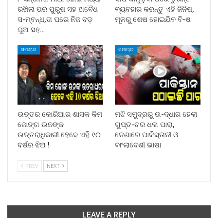
ରଖିଲା ପର ପୁରୁଷ ସହ ଅବୈଧ
ବ୍ୟବହାର କରନ୍ତୁ ଏହି ଜିନିଷ,
ସ-ମ୍ବନ୍ଧ,ତା ପରେ ନିଜ ବଡ଼
ମୂଳରୁ ଶେଷ ହୋଇଯିବ ବି-ଷ
ପୁଅ ସହ…
ସମାଚାର
ସମାଚାର
ଉତ୍ତର କୋରିଆର ଶାସକ କିମ
ମଝି ସମୁଦ୍ରରୁ ଉ-ଦ୍ଧାର ହେଲା
ଜୋଙ୍ଗ ଉନଙ୍କ
ଗୁପ୍ତ-ଚର ଧଳା ପାରା,
ଉତ୍ତରାଧିକାରୀ ହେବେ ଏହି ୧୦
ଡେଣାରେ ପାକିସ୍ତାନୀ ଓ
ବର୍ଷର ଝିଅ !
ବାଂଲାଦେଶୀ ଭାଷା
PREV
NEXT
LEAVE A REPLY