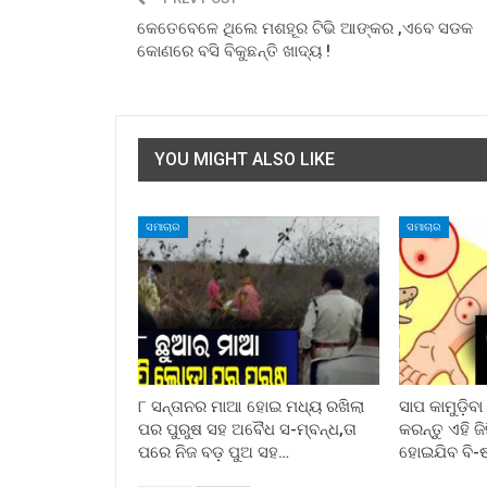
କେତେବେଳେ ଥିଲେ ମଶହୂର ଟିଭି ଆଙ୍କର ,ଏବେ ସଡକ
କୋଣରେ ବସି ବିକୁଛନ୍ତି ଖାଦ୍ୟ !
YOU MIGHT ALSO LIKE
ସମାଚାର
ସମାଚାର
୮ ସନ୍ତାନର ମାଆ ହୋଇ ମଧ୍ୟ ରଖିଲା
ସାପ କାମୁଡ଼ିବ
ପର ପୁରୁଷ ସହ ଅବୈଧ ସ-ମ୍ବନ୍ଧ,ତା
କରନ୍ତୁ ଏହି ଜ
ପରେ ନିଜ ବଡ଼ ପୁଅ ସହ…
ହୋଇଯିବ ବି-