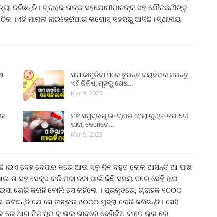
ହତ୍ୟା କରିଛନ୍ତି। ଗ୍ରାହକ ତାଙ୍କ ସହଯୋଗୀମାନଙ୍କ ସହ ଯୌନକର୍ମୀଙ୍କୁ
 ଠିକ ।ଏହି ମାମଲା ନାଇଜେରିଆର ଲାଗୋସ୍ ସହରରୁ ଆସିଛି। ସ୍ଥାନୀୟ
ୁଷ
ସାପ କାମୁଡ଼ିବା ପରେ ତୁରନ୍ତ ବ୍ୟବହାର କରନ୍ତୁ
ଏହି ଜିନିଷ, ମୂଳରୁ ଶେଷ…
Mar 9, 2023
୍କ
ମଝି ସମୁଦ୍ରରୁ ଉ-ଦ୍ଧାର ହେଲା ଗୁପ୍ତ-ଚର ଧଳା
ପାରା, ଡେଣାରେ…
Mar 9, 2023
ପଡିଛି।ଇଏ ଦେହ ବେପାର କରେ ଆଉ ସବୁ ଦିନ ବହୁତ ଲୋକ ଆସନ୍ତି ଆ ପାଖ
 ତା ସହ ସେକ୍ସ କରି ମଜା ନବା ପାଇଁ କିଛି ସମୟ ପରେ ସେହି ହାନା
ା ଚୋରି କରିଛି ବୋଲି ସେ କହିଲେ । ପ୍ରକୃତରେ, ଗ୍ରାହକ ୧୦୦୦
ୋଗ କରିଛନ୍ତି ଯେ ସେ ତାଙ୍କର ୫୦୦୦ ମୁଦ୍ରା ଚୋରି କରିଛନ୍ତି। ସେହି
ରେ ଆଗ ନିଜ ରୁମ କୁ ଭଲ ଭାବରେ ଦେଖିଦିଅ କାଳେ ଭୁଲ ରେ