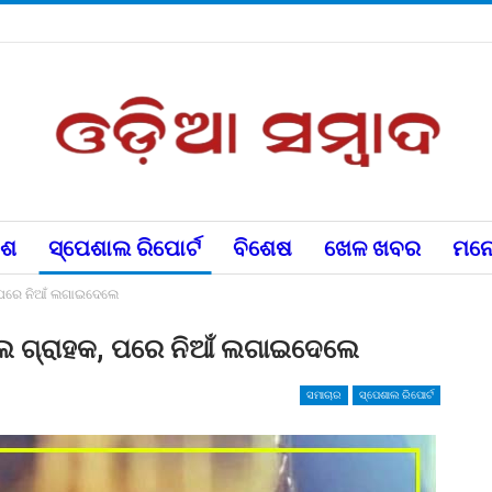
େଶ
ସ୍ପେଶାଲ ରିପୋର୍ଟ
ବିଶେଷ
ଖେଳ ଖବର
ମନୋ
କ, ପରେ ନିଆଁ ଲଗାଇଦେଲେ
େଲେ ଗ୍ରାହକ, ପରେ ନିଆଁ ଲଗାଇଦେଲେ
ସମାଚାର
ସ୍ପେଶାଲ ରିପୋର୍ଟ