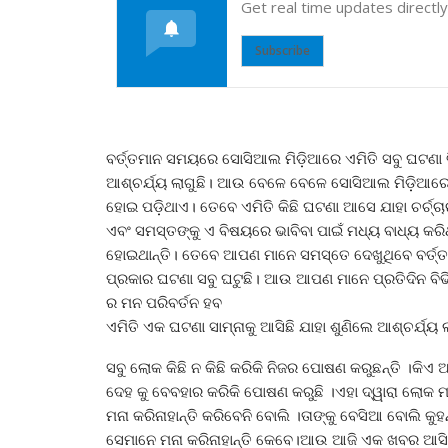
Get real time updates directl
Subscribe
ବର୍ତ୍ତମାନ ସମୟରେ ସୋସିଆଲ ମିଡ଼ିଆରେ ଏମିତି ସବୁ ଘଟଣା ବ
ଆଶ୍ଚର୍ଯ୍ୟ ଲାଗୁଛି। ଆଉ ବେଳେ ବେଳେ ସୋସିଆଲ ମିଡ଼ିଆରେ ଏମ
ହୋଇ ପଡ଼ିଥାଏ। ତେବେ ଏମିତି କିଛି ଘଟଣା ଆସେ ଯାହା ଚର୍ଚ୍
ଏବଂ ସମସ୍ତଙ୍କୁ ଏ ବିଷୟରେ ଭାବିବା ପାଇଁ ମଧ୍ୟ ବାଧ୍ୟ କରି
ହୋଇଥାନ୍ତି। ତେବେ ଆପଣ ମାନେ ସମସ୍ତେ ଦେଖୁଥିବେ ବର୍ତ୍
ପ୍ରକାର ଘଟଣା ସବୁ ଘଟୁଛି। ଆଉ ଆପଣ ମାନେ ପ୍ରତିଦିନ ବି
ର ମନ ପରିବର୍ତନ ହବ
ଏମିତି ଏକ ଘଟଣା ସାମ୍ନାକୁ ଆସିଛି ଯାହା ଶୁଣିଲେ ଆଶ୍ଚର୍ଯ୍ୟ 
ସବୁ ଲୋକ କିଛି ନ କିଛି କରିକି ନିଜର ପୋଷଣ କରୁଛନ୍ତି ।କିଏ
ଦେହ କୁ ବେବହାର କରିକି ପୋଷଣ କରୁଛି ।ଏହା ଦ୍ୱାରା ଲୋକ ମ
ମନା କରିନାହାନ୍ତି କରିବେନି ବୋଲି ।ତାଙ୍କୁ ବେସିଆ ବୋଲି କୁହ
ସେମାନେ ମନା କରିନାହାନ୍ତି କେବେ।ଆଉ ଆଜି ଏକ ଖବର ଆସିଛି