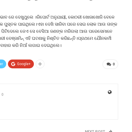
ଭାବ ରେ ଦେଖୁଥୁଲେ ।ରିପୋର୍ଟ ଅନୁଯାୟୀ, କୋଠରୀ ଖୋଜାଖୋଜି ବେଳେ
ିକ ପୁସ୍ତକ ପାଇଥିଲେ।ଏହା ଦେଖି ସାରିବା ପରେ ସେଇ ଲୋକ ଆଉ ତାଙ୍କ
ଟେ ପିଟିଦେଲେ ଜେଏ ସେ ବେସିଆ ଜଣଙ୍କ ମରିଗଲା ଆଉ ପରେସେମାନେ
 ବେଞ୍ଜାମିନ୍ ଏହି ଘଟଣାକୁ ନିଶ୍ଚିତ କରିଛନ୍ତି।ପ୍ରଥମେ ଯୌନକର୍ମୀ
ୀରୁ ବାହାର କରି ନିଆଁ ଲଗାଇ ଦେଇଥିଲେ।
er
Google+
0
0
NEXT POST