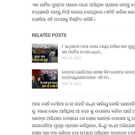
ଏକ ଧାର୍ମିକ ପୁସ୍ତକ ପାଇବା ପରେ ଆସିଥିବା ଗ୍ରାହକ ତାଙ୍କୁ 
ହତ୍ୟାକରି ତାଙ୍କୁ ନିଆଁ ଲଗାଇ ଦେଇଥିଲେ।ଏମିତି କରିବା କଣ
ପୋଲିସ ଏହି ଘଟଣାକୁ ନିଶ୍ଚିତ କରିଛି।
RELATED POSTS
୮ ସନ୍ତାନର ମାଆ ହୋଇ ମଧ୍ୟ ରଖିଲା ପର ପୁର
ସହ ଅବୈଧ ସ-ମ୍ବନ୍ଧ,ତା…
Mar 9, 2023
ଉତ୍ତର କୋରିଆର ଶାସକ କିମ ଜୋଙ୍ଗ ଉନଙ
ଉତ୍ତରାଧିକାରୀ ହେବେ ଏହି ୧୦…
Mar 9, 2023
ଆଉ ସେହି ବେସିଆ ର ନା ହଉଚି ହାନ୍ନା ସାଲିୟୁ ବୋଲି ଜଣା
କୁ ।ଜଣେ ଲୋକ ଆସିଥିଲା ଆ ଦେହ କୁ ଉପଭାଗ କରିବା ପାଇଁ ଆଉ
ଜଣଙ୍କ ଅଭିଯାଗ ଦେଲାଯେ ସେ ଲୋକ ଜଣଙ୍କ ମୋପାଖ ରୁ ପଇସ
ନାଇଜେରିଆ ମୁଦ୍ରା ପ୍ରଦାନ କରିଥିଲେ, କିନ୍ତୁ ହାନ୍ନା ଅଭିଯ
ଲୋକ ଜଣ ଙ୍କ କହିଲେ ମୋ ଉପରେ ଅଭିଯାଗ ଲଗାଇବା ବଦଳ 