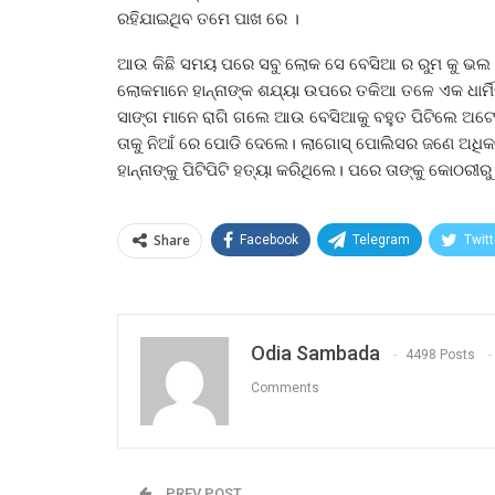
ରହିଯାଇଥିବ ତମେ ପାଖ ରେ ।
ଆଉ କିଛି ସମୟ ପରେ ସବୁ ଲୋକ ସେ ବେସିଆ ର ରୁମ କୁ ଭଲ 
ଲୋକମାନେ ହାନ୍ନାଙ୍କ ଶଯ୍ୟା ଉପରେ ତକିଆ ତଳେ ଏକ ଧାର୍ମ
ସାଙ୍ଗ ମାନେ ରାଗି ଗଲେ ଆଉ ବେସିଆକୁ ବହୁତ ପିଟିଲେ ଅ
ତାକୁ ନିଆଁ ରେ ପୋଡି ଦେଲେ। ଲାଗୋସ୍ ପୋଲିସର ଜଣେ ଅଧିକାରୀ
ହାନ୍ନାଙ୍କୁ ପିଟିପିଟି ହତ୍ୟା କରିଥିଲେ। ପରେ ତାଙ୍କୁ କୋଠର
Share
Facebook
Telegram
Twitt
Odia Sambada
4498 Posts
Comments
PREV POST