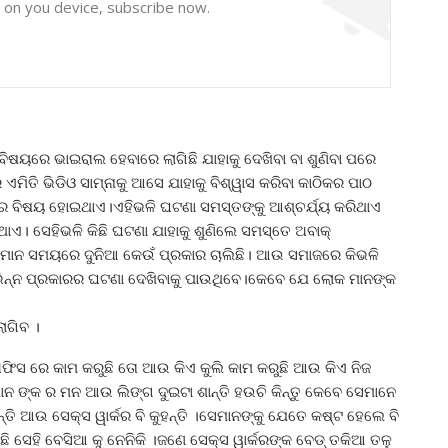
y on you device, subscribe now.
ିଷୟରେ ଭାଇରାଲ ହେବାରେ ଲାଗିଛି ଯାହାକୁ ଦେଖିବା ବା ଶୁଣିବା ପରେ
ିତି ଭିଡିଓ ସାମ୍ନାକୁ ଆସେ ଯାହାକୁ ବିଶ୍ୱାସ କରିବା କାଠିକର ପାଠ
ଚାର ବିଷୟ ହୋଇଥାଏ।ଏହିଭଳି ଘଟଣା ସମସ୍ତଙ୍କୁ ଆଶ୍ଚର୍ଯ୍ୟ କରିଥାଏ
ଥାଏ। ସେହିଭଳି କିଛି ଘଟଣା ଯାହାକୁ ଶୁଣିଲେ ସମସ୍ତେ ଅବାକ୍
ତମାନ ସମୟରେ ଦୁନିଆ କେଉଁ ପ୍ରକାର ଚାଲିଛି। ଆଉ ସମାଜରେ କିଭଳି
ଭିନ୍ନ ପ୍ରକାରର ଘଟଣା ଦେଖିବାକୁ ପାଉଥିବେ।କେବେ ଯେ ଲୋକ ମାନଙ୍କ
ଲାଗିବ ।
 ଅଫିସ ରେ କାମ କରୁଛି ତୋ ଆଉ କିଏ କୁଲି କାମ କରୁଛି ଆଉ କିଏ ନିଜ
ାନ ଙ୍କ ର ମନ ଆଉ ଲିଙ୍ଗ ଦୁଇଟା ଶାନ୍ତି ହଉଚି କିନ୍ତୁ କେବେ ସେମାନେ
ନ୍ତି ଆଉ ସେକ୍ସ ୱାର୍କର ବି କୁହନ୍ତି ।ସେମାନଙ୍କୁ ଯେତେ କଷ୍ଟ ହେଲେ ବି
 ସେହି ବେସିଆ କୁ ନେନିକି ।ଜଣେ ସେକ୍ସ ୱାର୍କରଙ୍କ ବେଡ୍ ତକିଆ ତଳୁ