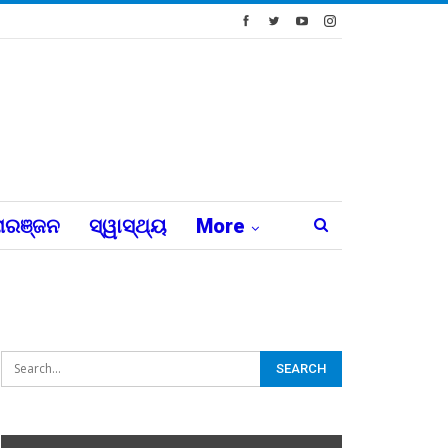
ରଞ୍ଜନ
ସ୍ୱାସ୍ଥ୍ୟ
More