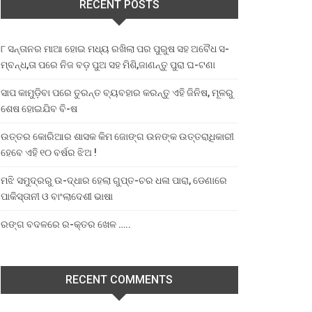
RECENT POSTS
୮ ସନ୍ତାନର ମାଆ ହୋଇ ମଧ୍ୟ ରଖିଲା ପର ପୁରୁଷ ସହ ଅବୈଧ ସ-
ମ୍ବନ୍ଧ,ତା ପରେ ନିଜ ବଡ଼ ପୁଅ ସହ ମିଶି,ଜାଣନ୍ତୁ ପୁରା ଘ-ଟଣା
ସାପ କାମୁଡ଼ିବା ପରେ ତୁରନ୍ତ ବ୍ୟବହାର କରନ୍ତୁ ଏହି ଜିନିଷ, ମୂଳରୁ
ଶେଷ ହୋଇଯିବ ବି-ଷ
ଉତ୍ତର କୋରିଆର ଶାସକ କିମ ଜୋଙ୍ଗ ଉନଙ୍କ ଉତ୍ତରାଧିକାରୀ
ହେବେ ଏହି ୧୦ ବର୍ଷର ଝିଅ !
ମଝି ସମୁଦ୍ରରୁ ଉ-ଦ୍ଧାର ହେଲା ଗୁପ୍ତ-ଚର ଧଳା ପାରା, ଡେଣାରେ
ପାକିସ୍ତାନୀ ଓ ବାଂଲାଦେଶୀ ଭାଷା
ରଙ୍ଗ ବଦଳରେ ର-କ୍ତର ଖେଳ …..
RECENT COMMENTS