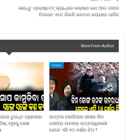
ଜାଣନ୍ତୁ ପ୍ରୋଷ୍ଟେଟ୍ କ୍ୟାନ୍ସର ଲକ୍ଷଣ କଣ ଆଉ ତାହାର
ନିବାରଣ ଏବେ କିଭଳି ଭାବରେ କରାଯାଇ ପାରିବ
More From Author
ସମାଚାର
ା ପରେ ତୁରନ୍ତ ବ୍ୟବହାର
ଉତ୍ତର କୋରିଆର ଶାସକ କିମ
ିନିଷ, ମୂଳରୁ ଶେଷ
ଜୋଙ୍ଗ ଉନଙ୍କ ଉତ୍ତରାଧିକାରୀ
ଷ
ହେବେ ଏହି ୧୦ ବର୍ଷର ଝିଅ !