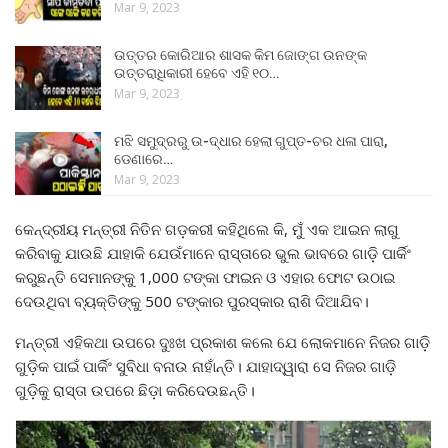
Mar 9, 2023
ଉତ୍ତର କୋରିଆର ଶାସକ କିମ ଜୋଙ୍ଗ ଉନଙ୍କ
ଉତ୍ତରାଧିକାରୀ ହେବେ ଏହି ୧୦…
Mar 9, 2023
ମଝି ସମୁଦ୍ରରୁ ଉ-ଦ୍ଧାର ହେଲା ଗୁପ୍ତ-ଚର ଧଳା ପାରା,
ଡେଣାରେ…
Mar 9, 2023
କେନ୍ଦ୍ରୀୟ ମନ୍ତ୍ରୀ ନିତିନ ଗଡ଼କରୀ କହିଥିଲେ କି, ମୁଁ ଏକ ଆଇନ ଲାଗୁ
କରିବାକୁ ଯାଉଛି ଯାହାକି ଯେଉଁମାନେ ରାସ୍ତାରେ ଭୁଲ ଭାବରେ ଗାଡ଼ି ପାର୍କିଂ
କରୁଛନ୍ତି ସେମାନଙ୍କୁ 1,000 ଟଙ୍କା ଫାଇନ ଓ ଏହାର ଫୋଟ ଉଠାଇ
ଦେଉଥିବା ବ୍ୟକ୍ତିଙ୍କୁ 500 ଟଙ୍କାର ପୁରସ୍କାର ରାଶି ଦିଆଯିବ।
ମନ୍ତ୍ରୀ ଏହିକଥା ଉପରେ ଦୁଃଖ ପ୍ରକାଶ କଲେ ଯେ ଲୋକମାନେ ନିଜର ଗାଡ଼ି
ଗୁଡ଼ିକ ପାଇଁ ପାର୍କିଂ ସୁବିଧା ବନାଉ ନାହାଁନ୍ତି। ଯାହାଦ୍ୱାରା ସେ ନିଜର ଗାଡ଼ି
ଗୁଡ଼ିକୁ ରାସ୍ତା ଉପରେ ଛିଡ଼ା କରିଦେଉଛନ୍ତି।