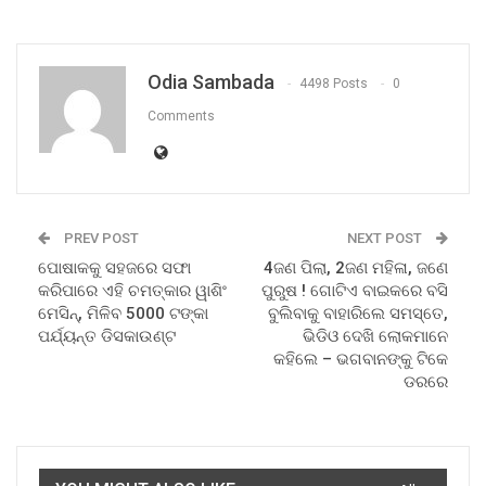
Odia Sambada
4498 Posts
0
Comments
PREV POST
NEXT POST
ପୋଷାକକୁ ସହଜରେ ସଫା
4ଜଣ ପିଲା, 2ଜଣ ମହିଳା, ଜଣେ
କରିପାରେ ଏହି ଚମତ୍କାର ୱାଶିଂ
ପୁରୁଷ ! ଗୋଟିଏ ବାଇକରେ ବସି
ମେସିନ୍, ମିଳିବ 5000 ଟଙ୍କା
ବୁଲିବାକୁ ବାହାରିଲେ ସମସ୍ତେ,
ପର୍ଯ୍ୟନ୍ତ ଡିସକାଉଣ୍ଟ
ଭିଡିଓ ଦେଖି ଲୋକମାନେ
କହିଲେ – ଭଗବାନଙ୍କୁ ଟିକେ
ଡରରେ