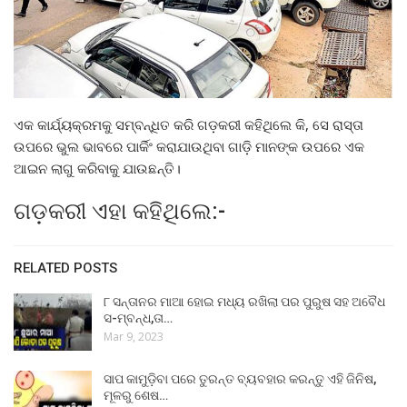
ଏକ କାର୍ଯ୍ୟକ୍ରମକୁ ସମ୍ବନ୍ଧିତ କରି ଗଡ଼କରୀ କହିଥିଲେ କି, ସେ ରାସ୍ତା
ଉପରେ ଭୁଲ ଭାବରେ ପାର୍କିଂ କରାଯାଉଥିବା ଗାଡ଼ି ମାନଙ୍କ ଉପରେ ଏକ
ଆଇନ ଲାଗୁ କରିବାକୁ ଯାଉଛନ୍ତି।
ଗଡ଼କରୀ ଏହା କହିଥିଲେ:-
RELATED POSTS
୮ ସନ୍ତାନର ମାଆ ହୋଇ ମଧ୍ୟ ରଖିଲା ପର ପୁରୁଷ ସହ ଅବୈଧ
ସ-ମ୍ବନ୍ଧ,ତା…
Mar 9, 2023
ସାପ କାମୁଡ଼ିବା ପରେ ତୁରନ୍ତ ବ୍ୟବହାର କରନ୍ତୁ ଏହି ଜିନିଷ,
ମୂଳରୁ ଶେଷ…