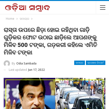
Home
ସମାଚାର
ରାସ୍ତା ଉପରେ ଛିଡ଼ା ହୋଇ ରହିଥିବା ଗାଡ଼ି
ଗୁଡ଼ିକର ଫୋଟ ଉଠାଇ ଛାଡ଼ିଲେ ଆପଣଙ୍କୁ
ମିଳିବ 500 ଟଙ୍କା, ଗଡ଼କରୀ କହିଲେ ଏମିତି
ମିଳିବ ଟଙ୍କା
By
Odia Sambada
ସମାଚାର
ସ୍ପେଶାଲ ରିପୋର୍ଟ
Last updated
Jun 17, 2022