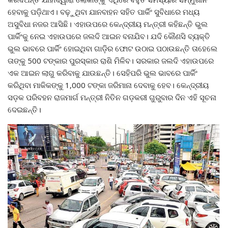
ହେବାକୁ ପଡ଼ିଥାଏ। ବଢ଼ୁଥିବା ଯାନବାହନ ସହିତ ପାର୍କିଂ ସୁବିଧାରେ ମଧ୍ୟ
ଅସୁବିଧା ନଜର ଆସିଛି। ଏହାଉପରେ କେନ୍ଦ୍ରୀୟ ମନ୍ତ୍ରୀ କହିଛନ୍ତି ଭୁଲ
ପାର୍କିଂକୁ ନେଇ ଏହାଉପରେ ଜଲଦି ଆଇନ ବନାଯିବ। ଯଦି କୌଣସି ବ୍ୟକ୍ତି
ଭୁଲ ଭାବରେ ପାର୍କିଂ ହୋଇଥିବା ଗାଡ଼ିର ଫୋଟ ଉଠାଇ ପଠାଉଛନ୍ତି ତାହେଲେ
ତାଙ୍କୁ 500 ଟଙ୍କାର ପୁରସ୍କାର ରାଶି ମିଳିବ। ସରକାର ଜଲଦି ଏହାଉପରେ
ଏକ ଆଇନ ଲାଗୁ କରିବାକୁ ଯାଉଛନ୍ତି। ସେହିପରି ଭୁଲ ଭାବରେ ପାର୍କିଂ
କରିଥିବା ମାକିକଙ୍କୁ 1,000 ଟଙ୍କା ଜରିମାନା ଦେବାକୁ ହେବ। କେନ୍ଦ୍ରୀୟ
ସଡ଼କ ପରିବହନ ରାଜମାର୍ଗ ମନ୍ତ୍ରୀ ନିତିନ ଗଡ଼କରୀ ଗୁରୁବାର ଦିନ ଏହି ସୂଚନା
ଦେଇଛନ୍ତି।