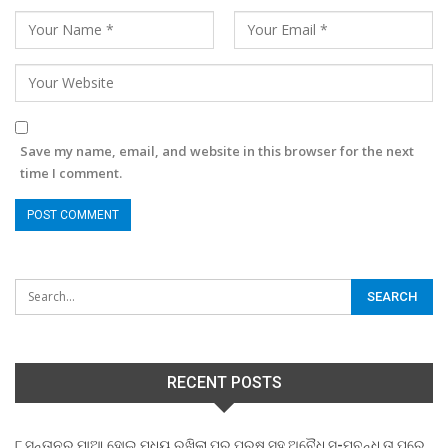
Save my name, email, and website in this browser for the next
time I comment.
RECENT POSTS
୮ ସନ୍ତାନର ମାଆ ହୋଇ ମଧ୍ୟ ରଖିଲା ପର ପୁରୁଷ ସହ ଅବୈଧ ସ-ମ୍ବନ୍ଧ,ତା ପରେ