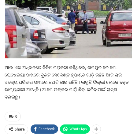
ଆଉ ଏକ ଅନ୍ଦାଜରେ ନିତିନ ଗଡ଼କରୀ କହିଥିଲେ, ନାଗପୁର ରେ ମୋ
ରୋଷେଇୟା ପାଖରେ ଦୁଇଟି ସେକେଣ୍ଡ ହ୍ୟାଣ୍ଡ ଗାଡ଼ି ରହିଛି ଆଜି ଚାରି
ସଦସ୍ୟ ପରିବାର ପାଖରେ ଛଅଟି କାର ରହିଛି। ଲାଗୁଛି ଦିଲ୍ଲୀ ଲୋକେ ବହୁତ
ଭାଗ୍ୟଶାଳୀ ଅଟନ୍ତି। ଆମେ ତାଙ୍କର ଗାଡ଼ି ଛିଡ଼ା କରିବାପାଇଁ ରାସ୍ତା
ବନାଇଛୁ।
0
Share
Facebook
WhatsApp