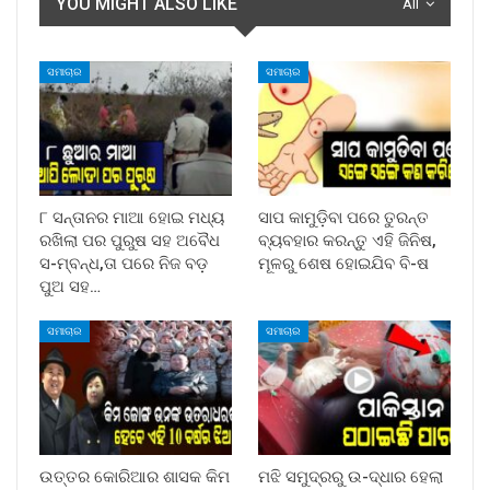
YOU MIGHT ALSO LIKE
All
ସମାଚାର
ସମାଚାର
୮ ସନ୍ତାନର ମାଆ ହୋଇ ମଧ୍ୟ
ସାପ କାମୁଡ଼ିବା ପରେ ତୁରନ୍ତ
ରଖିଲା ପର ପୁରୁଷ ସହ ଅବୈଧ
ବ୍ୟବହାର କରନ୍ତୁ ଏହି ଜିନିଷ,
ସ-ମ୍ବନ୍ଧ,ତା ପରେ ନିଜ ବଡ଼
ମୂଳରୁ ଶେଷ ହୋଇଯିବ ବି-ଷ
ପୁଅ ସହ…
ସମାଚାର
ସମାଚାର
ଉତ୍ତର କୋରିଆର ଶାସକ କିମ
ମଝି ସମୁଦ୍ରରୁ ଉ-ଦ୍ଧାର ହେଲା