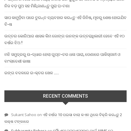
ନିଜ ବଡ଼ ପୁଅ ସହ ମିଶି,ଜାଣନ୍ତୁ ପୁରା ଘ-ଟଣା
ସାପ କାମୁଡ଼ିବା ପରେ ତୁରନ୍ତ ବ୍ୟବହାର କରନ୍ତୁ ଏହି ଜିନିଷ, ମୂଳରୁ ଶେଷ ହୋଇଯିବ
ବି-ଷ
ଉତ୍ତର କୋରିଆର ଶାସକ କିମ ଜୋଙ୍ଗ ଉନଙ୍କ ଉତ୍ତରାଧିକାରୀ ହେବେ ଏହି ୧୦
ବର୍ଷର ଝିଅ !
ମଝି ସମୁଦ୍ରରୁ ଉ-ଦ୍ଧାର ହେଲା ଗୁପ୍ତ-ଚର ଧଳା ପାରା, ଡେଣାରେ ପାକିସ୍ତାନୀ ଓ
ବାଂଲାଦେଶୀ ଭାଷା
ରଙ୍ଗ ବଦଳରେ ର-କ୍ତର ଖେଳ …..
RECENT COMMENTS
Sukant Sahoo
on
ଏହି ବର୍ଷର 10 ପଇସା ବାଲା କଏନ ଥିଲେ ବିକ୍ରି କରନ୍ତୁ 2
ଲକ୍ଷ ଟଙ୍କାରେ
Subhasmita Behera
on
ନର୍ସିଂ ଏବଂ ଗ୍ରାଜୁଏଟସଙ୍କ ପାଇଁ AIIMS ରେ