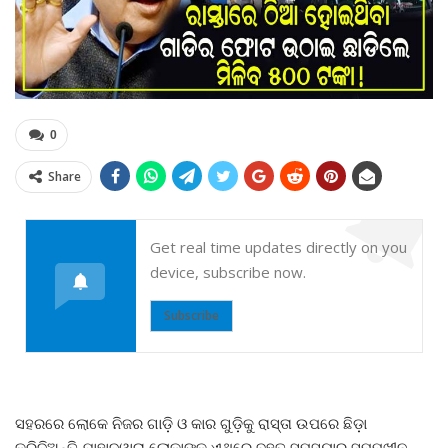
0
Share
Get real time updates directly on you
device, subscribe now.
Subscribe
ସହରରେ ଲୋକେ ନିଜର ଗାଡ଼ି ଓ କାର ଗୁଡ଼ିକୁ ରାସ୍ତା ଉପରେ ଛିଡ଼ା
କରିଦିଅନ୍ତି ଯାହାଦ୍ୱାରା ଲୋକାଙ୍କୁ ଏଥିରେ ବହୁତ ସମସ୍ୟାର ସମ୍ମୁଖୀନ