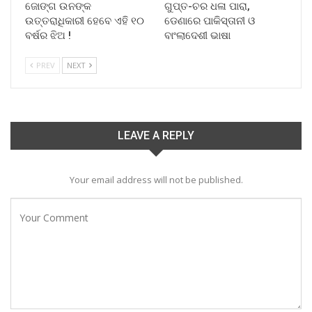
ଜୋଙ୍ଗ ଉନଙ୍କ
ଗୁପ୍ତ-ଚର ଧଳା ପାରା,
ଉତ୍ତରାଧିକାରୀ ହେବେ ଏହି ୧୦
ଡେଣାରେ ପାକିସ୍ତାନୀ ଓ
ବର୍ଷର ଝିଅ !
ବାଂଲାଦେଶୀ ଭାଷା
PREV
NEXT
LEAVE A REPLY
Your email address will not be published.