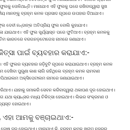
ଲକୁ ତୋଳିଥାନ୍ତି। ମାନାଯାଏ ଏହି ଫୁଲକୁ ଘରେ ରଖିବାଦ୍ୱାରା ସୁଖ
ପର୍କୀୟ ମାନଙ୍କୁ ବ୍ରହ୍ମ କମଳ ପ୍ରସାଦ ରୂପରେ ଉପହାର ଦିଆଯାଏ।
ଫୁଲ ଦେବୀ ନନ୍ଦାଙ୍କ ଅତିପ୍ରିୟ ଫୁଲ ବୋଲି କୁହାଯାଏ।
ା ଯାଇଥାଏ। ଏହି ଫୁଲ ସୂର୍ଯ୍ୟାସ୍ତ ପରେ ଫୁଟିଥାଏ। ବ୍ରହ୍ମ କମଳକୁ
ଶ୍ଚିମ ଭାରତରେ ବରଗନଡ଼ଟୋଗେସ ନାମରେ ଜଣାଯାଏ।
ତ୍ସା ପାଇଁ ବ୍ୟବହାର କରାଯାଏ:-
 ଏହି ଫୁଲର ବ୍ୟବହାର ଜଡ଼ିବୁଟି ରୂପରେ କରାଯାଇଥାଏ। ବ୍ରହ୍ମ କମଳ
ଦେଖିବା ପୁରୁଣା କାଶ ଲାଗି ରହିଥିଲେ ବ୍ରହ୍ମ କମଳ ରାମବାଣ
ୁ ଏପିଥାଇଲମ ଅକ୍ସିପେଟାଲମ ନାମରେ ଜଣାଯାଇଥାଏ।
ଝରିଥାଏ। ଯାହାକୁ ଜମାକରି ସେବନ କରିବାଦ୍ୱାରା ଥକାପଣ ଦୂର ହୋଇଥାଏ।
ଗ ଯଥା କ୍ୟାନ୍ସର ମଧ୍ୟ ଚିକିତ୍ସା ହୋଇଥାଏ। ଲିଭର ସଂକ୍ରମଣ ଓ
ବ୍ୟସ୍ତ ହୋଇଥାଏ।
 ଏହା ଆମକୁ ବଞ୍ଚାଇଥାଏ:-
ତୁ ଦୋଷ ଦୂର ହୋଇଥାଏ। ମାନାଯାଏ କି, ବ୍ରହ୍ମ କମଳ ଖରାପ ନଜରରୁ