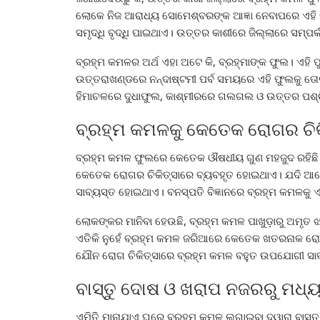
ଲୋକେ ନିଜ ଆରାଧ୍ୟ ସୋମେଶ୍ବରଙ୍କ ଆଜ୍ଞା ନେବାପରେ ଏହି ଫୁ
ସମୃଦ୍ଧି ବୃଦ୍ଧି ପାଇଥାଏ। ଉତ୍ତର କାଶୀରେ ଜିଲ୍ଲାରେ ସମ୍
ବ୍ରହ୍ମ କମଳର ଅର୍ଥ ଏହା ଅଟେ କି, ବ୍ରହ୍ମାଙ୍କ ଫୁଲ। ଏହି 
ଉତ୍ତରାଖଣ୍ଡରେ ନନ୍ଦାଷ୍ଟମୀ ପର୍ବ ସମୟରେ ଏହି ଫୁଲକୁ ତୋଳ
ହିମାଚଳରେ ଦୁଧାଫୁଲ, କାଶ୍ମୀରରେ ଗଲଗଲ ଓ ଉତ୍ତର ପ
ବ୍ରହ୍ମ କମଳକୁ କେତେକ ରୋଗର ଚିକି
ବ୍ରହ୍ମ କମଳ ଫୁଲରେ କେତେକ ଔଷଧୀୟ ଗୁଣ ମହଜୁଦ ରହିଛି।
କେତେକ ରୋଗର ଚିକିତ୍ସାରେ ବ୍ୟବହୃତ ହୋଇଥାଏ। ଯଦି ଆମେ 
ସାବ୍ୟସ୍ତ ହୋଇଥାଏ। ବନସ୍ପତି ବିଜ୍ଞାନରେ ବ୍ରହ୍ମ କମଳକ
ଲୋକଙ୍କର ମାନିବା ହେଉଛି, ବ୍ରହ୍ମ କମଳ ପାଖୁଡ଼ାରୁ ଅମୃତ 
ଏତିକି ନୁହେଁ ବ୍ରହ୍ମ କମଳ ଜରିଆରେ କେତେକ ଖତରନାକ ରୋ
ଯୌନ ରୋଗ ଚିକିତ୍ସାରେ ବ୍ରହ୍ମ କମଳ ବହୁତ ଉପଯୋଗୀ ସା
ବାସ୍ତୁ ଦୋଷ ଓ ଖରାପ ନଜରରୁ ମଧ୍ୟ
ଏମିତି ମାନାଯାଏ ଘରେ ବ୍ରହ୍ମ କମଳ ଲଗାଇବା ଦ୍ୱାରା ବାସ୍