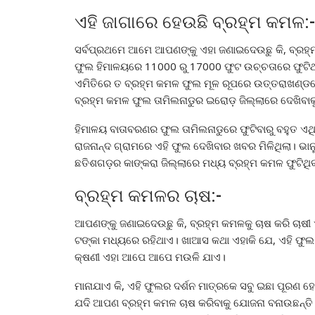
ଏହି ଜାଗାରେ ହେଉଛି ବ୍ରହ୍ମ କମଳ:-
ସର୍ବପ୍ରଥମେ ଆମେ ଆପଣଙ୍କୁ ଏହା ଜଣାଇଦେଉଛୁ କି, ବ୍ରହ୍
ଫୁଲ ହିମାଳୟରେ 11000 ରୁ 17000 ଫୁଟ ଉଚ୍ଚତାରେ ଫୁଟିଥା
ଏମିତିରେ ତ ବ୍ରହ୍ମ କମଳ ଫୁଲ ମୂଳ ରୂପରେ ଉତ୍ତରାଖଣ୍ଡରେ ମ
ବ୍ରହ୍ମ କମଳ ଫୁଲ ତାମିଲନାଡୁର ଇରୋଡ଼ ଜିଲ୍ଲାରେ ଦେଖିବାକୁ 
ହିମାଳୟ ବାତାବରଣର ଫୁଲ ତାମିଲନାଡୁରେ ଫୁଟିବାରୁ ବହୁତ ଏଥ
ରାଜନାନ୍ଦ ଗ୍ରାମରେ ଏହି ଫୁଲ ଦେଖିବାର ଖବର ମିଳିଥିଲା। ଭାନ
ଛତିଶଗଡ଼ର କାଙ୍କରା ଜିଲ୍ଲାରେ ମଧ୍ୟ ବ୍ରହ୍ମ କମଳ ଫୁଟିଥିବ
ବ୍ରହ୍ମ କମଳର ଚାଷ:-
ଆପଣଙ୍କୁ ଜଣାଇଦେଉଛୁ କି, ବ୍ରହ୍ମ କମଳକୁ ଚାଷ କରି ଚାଷ
ଟଙ୍କା ମଧ୍ୟରେ ରହିଥାଏ। ଖାଆସ କଥା ଏହାକି ଯେ, ଏହି ଫୁଲ ପ
କ୍ଷଣୀ ଏହା ଆପେ ଆପେ ମଉଳି ଯାଏ।
ମାନାଯାଏ କି, ଏହି ଫୁଲର ଦର୍ଶନ ମାତ୍ରକେ ସବୁ ଇଛା ପୂରଣ
ଯଦି ଆପଣ ବ୍ରହ୍ମ କମଳ ଚାଷ କରିବାକୁ ଯୋଜନା ବନାଉଛନ୍ତି ତ