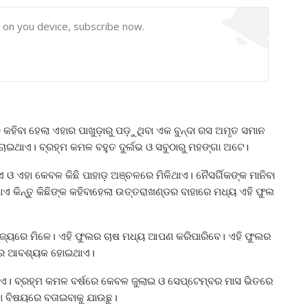
y on you device, subscribe now.
ହିବା ହେଲା ଏହାର ପାଖୁଡ଼ାରୁ ପଡ଼ୁଥିବା ଏକ ବୁନ୍ଦା ରସ ଅମୃତ ସମାନ
ଇଥାଏ। ବ୍ରହ୍ମ କମଳ ବହୁତ ଦୁର୍ଲଭ ଓ ସବୁଠାରୁ ମହଙ୍ଗା ଅଟେ।
ଏହା କେବଳ କିଛି ପାହାଡ଼ ଅଞ୍ଚଳରେ ମିଳିଥାଏ। ନୈସର୍ଗିକଙ୍କ ମାନିବା
 କିନ୍ତୁ କିଛିଙ୍କ କହିବାହେଲା ଉତ୍ତରାଖଣ୍ଡର ବାହାରେ ମଧ୍ୟ ଏହି ଫୁଲ
 ରାଜ୍ୟରେ ମିଳେ। ଏହି ଫୁଲର ଚାଷ ମଧ୍ୟ ଆପଣ କରିପାରିବେ। ଏହି ଫୁଲର
ପଚାର ଆବଶ୍ୟକ ହୋଇଥାଏ।
ଥାଏ। ବ୍ରହ୍ମ କମଳ ବର୍ଷରେ କେବଳ ଜୁଲାଇ ଓ ସେପ୍ଟେମ୍ବର ମାସ ଭିତରେ
 ବିଷୟରେ ବତାଇବାକୁ ଯାଉଛୁ।