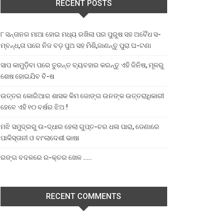
RECENT POSTS
୮ ସନ୍ତାନର ମାଆ ହୋଇ ମଧ୍ୟ ରଖିଲା ପର ପୁରୁଷ ସହ ଅବୈଧ ସ-
ମ୍ବନ୍ଧ,ତା ପରେ ନିଜ ବଡ଼ ପୁଅ ସହ ମିଶି,ଜାଣନ୍ତୁ ପୁରା ଘ-ଟଣା
ସାପ କାମୁଡ଼ିବା ପରେ ତୁରନ୍ତ ବ୍ୟବହାର କରନ୍ତୁ ଏହି ଜିନିଷ, ମୂଳରୁ
ଶେଷ ହୋଇଯିବ ବି-ଷ
ଉତ୍ତର କୋରିଆର ଶାସକ କିମ ଜୋଙ୍ଗ ଉନଙ୍କ ଉତ୍ତରାଧିକାରୀ
ହେବେ ଏହି ୧୦ ବର୍ଷର ଝିଅ !
ମଝି ସମୁଦ୍ରରୁ ଉ-ଦ୍ଧାର ହେଲା ଗୁପ୍ତ-ଚର ଧଳା ପାରା, ଡେଣାରେ
ପାକିସ୍ତାନୀ ଓ ବାଂଲାଦେଶୀ ଭାଷା
ରଙ୍ଗ ବଦଳରେ ର-କ୍ତର ଖେଳ …..
RECENT COMMENTS