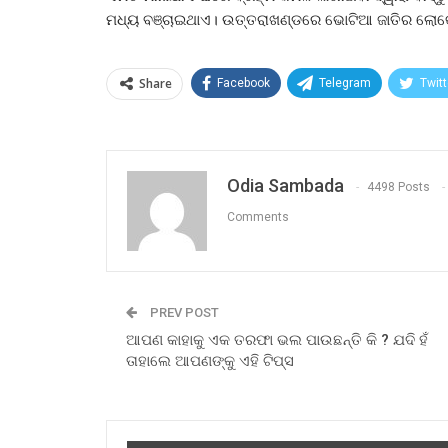
ମଧ୍ୟ ବଞ୍ଚାଇଥାଏ। ଉତ୍ତରାଖଣ୍ଡରେ ଭୋଟିଆ ଜାତିର ଲୋକ
Share
Facebook
Telegram
Twitt
Odia Sambada
4498 Posts
Comments
PREV POST
ଆପଣ କାହାକୁ ଏକ ତରଫା ଭଲ ପାଉଛନ୍ତି କି ? ଯଦି ହଁ
ତାହାଲେ ଆପଣଙ୍କୁ ଏହି ଟିପ୍ସ