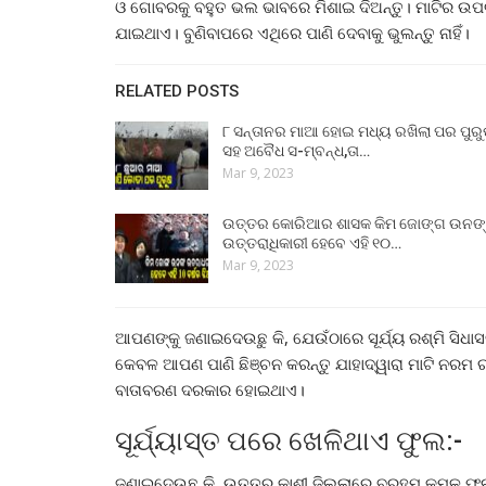
ଓ ଗୋବରକୁ ବହୁତ ଭଲ ଭାବରେ ମିଶାଇ ଦିଅନ୍ତୁ। ମାଟିର ଉପଚ
ଯାଇଥାଏ। ବୁଣିବାପରେ ଏଥିରେ ପାଣି ଦେବାକୁ ଭୁଲନ୍ତୁ ନାହିଁ।
RELATED POSTS
୮ ସନ୍ତାନର ମାଆ ହୋଇ ମଧ୍ୟ ରଖିଲା ପର ପୁର
ସହ ଅବୈଧ ସ-ମ୍ବନ୍ଧ,ତା…
Mar 9, 2023
ଉତ୍ତର କୋରିଆର ଶାସକ କିମ ଜୋଙ୍ଗ ଉନଙ
ଉତ୍ତରାଧିକାରୀ ହେବେ ଏହି ୧୦…
Mar 9, 2023
ଆପଣଙ୍କୁ ଜଣାଇଦେଉଛୁ କି, ଯେଉଁଠାରେ ସୂର୍ଯ୍ୟ ରଶ୍ମି ସିଧାସ
କେବଳ ଆପଣ ପାଣି ଛିଞ୍ଚନ କରନ୍ତୁ ଯାହାଦ୍ୱାରା ମାଟି ନରମ ର
ବାତାବରଣ ଦରକାର ହୋଇଥାଏ।
ସୂର୍ଯ୍ୟାସ୍ତ ପରେ ଖେଳିଥାଏ ଫୁଲ:-
ଜଣାଇଦେଉଛୁ କି, ଉତ୍ତର କାଶୀ ଜିଲ୍ଲାରେ ବ୍ରହ୍ମ କମଳ ଫ