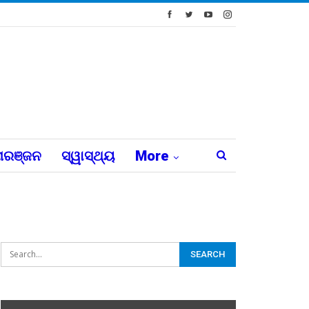
ରଞ୍ଜନ
ସ୍ୱାସ୍ଥ୍ୟ
More