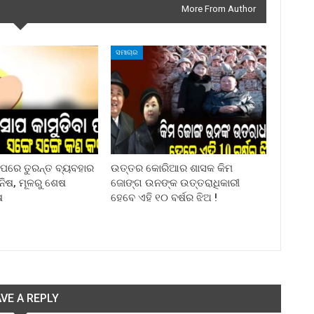
More From Author
ସମାଚାର
ା ପରେ ତୁରନ୍ତ ବ୍ୟବହାର
ଉତ୍ତର କୋରିଆର ଶାସକ କିମ
ିନିଷ, ମୂଳରୁ ଶେଷ
ଜୋଙ୍ଗ ଉନଙ୍କ ଉତ୍ତରାଧିକାରୀ
ଷ
ହେବେ ଏହି ୧୦ ବର୍ଷର ଝିଅ !
VE A REPLY