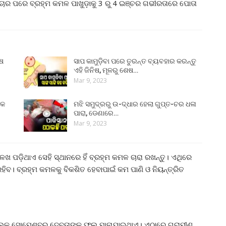
ାର ପରେ ବ୍ରହ୍ମ କମଳ ପାଖୁଡ଼ାକୁ 3 ରୁ 4 ଇଞ୍ଚର ଗଭୀରତାରେ ପୋତା
ୁଷ
ସାପ କାମୁଡ଼ିବା ପରେ ତୁରନ୍ତ ବ୍ୟବହାର କରନ୍ତୁ
ଏହି ଜିନିଷ, ମୂଳରୁ ଶେଷ…
Mar 9, 2023
୍କ
ମଝି ସମୁଦ୍ରରୁ ଉ-ଦ୍ଧାର ହେଲା ଗୁପ୍ତ-ଚର ଧଳା
ପାରା, ଡେଣାରେ…
Mar 9, 2023
ଳଖ ପଡ଼ିଥାଏ ସେହି ସ୍ଥାନରେ ହିଁ ବ୍ରହ୍ମ କମଳ ଚାରା ରଖନ୍ତୁ। ଏଥିରେ
ହିବ। ବ୍ରହ୍ମ କମଳକୁ ବିକଶିତ ହେବାପାଇଁ କମ ପାଣି ଓ ନିୟନ୍ତ୍ରିତ
ୁଲକୁ ସୋମେଶ୍ବର ଦେବତାଙ୍କ ଫୁଲ ମାନାଯାଇଥାଏ। ଏଠାରେ ଗ୍ରାମୀଣ