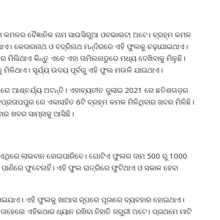
ମ କମଳର ବୈଜ୍ଞାନିକ ନାମ ସାଉସିରୁଆ ଓବଭାଲଟା ଅଟେ। ବ୍ରହ୍ମ କମଳ
ଏ। କେଦାରନାଥ ଓ ବଦ୍ରିନାଥ ମନ୍ଦିରରେ ଏହି ଫୁଲକୁ ଚଢ଼ାଯାଇଥାଏ।
ିଲିଥାଏ କିନ୍ତୁ ଏବେ ଏହା ତାମିଲନାଡୁରେ ମଧ୍ୟ ଦେଖିବାକୁ ମିଳୁଛି।
ମିଳିଥାଏ। ସୂର୍ଯ୍ୟ ଉଦୟ ପୂର୍ବରୁ ଏହି ଫୁଲ ମଉଳି ଯାଇଥାଏ।
ିରେ ଆଶ୍ଚର୍ଯ୍ୟ ଅଟନ୍ତି। ଏହାବ୍ୟତୀତ ଜୁଲାଇ 2021 ରେ ଛତିଶଗଡ଼ର
ୁପ୍ରତାପପୁର ରେ ଏକାସହିତ 6ଟି ବ୍ରହ୍ମ କମଳ ମିଳିଥିବାର ଖବର ମିଳିଛି।
ାର ଖବର ସାମ୍ନାକୁ ଆସିଛି।
ୀ ଏଥିରେ ଲାଭବାନ ହୋଇପାରିବେ। ଗୋଟିଏ ଫୁଲର ଦାମ 500 ରୁ 1000
ାଣିରେ ଫୁଟେନାହିଁ। ଏହି ଫୁଲ ରାତ୍ରିରେ ଫୁଟିଥାଏ ଓ ସକାଳ ହେବା
 ହୋଇଯାଏ। ଏହି ଫୁଲକୁ ଖାଆସ ରୂପରେ ପୂଜାରେ ବ୍ୟବହାର ହୋଇଥାଏ।
ାହେଲେ ଏହିକଥାର ଧ୍ୟାନ ରଖିବା ନିହାତି ଜରୁରୀ ଅଟେ। ପ୍ରଥମେ ମାଟି