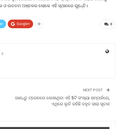
େ ଓ ଉଚତମ ଅଞ୍ଚଳର ଲୋକେ ଏହି ସ୍ଥାନରେ ରୁହନ୍ତି।
er
Google+
0
0
NEXT POST
ଜାଣନ୍ତୁ ଟ୍ରେନରେ ଲେଖାଥିବା ଏହି 5ଟି ସଂଖ୍ୟା ସମ୍ପର୍କରେ,
ଏଥିରେ ଲୁଚି ରହିଛି ବହୁତ ସାରା ସୂଚନା