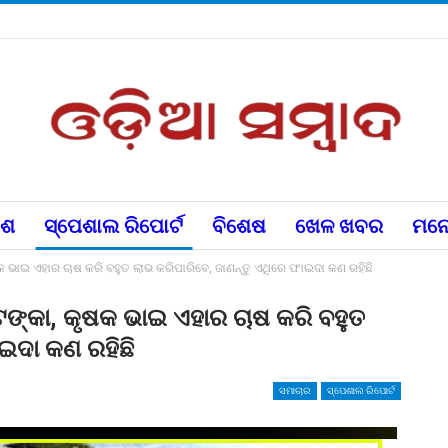
େଶ
ସ୍ପେଶାଲ ରିପୋର୍ଟ
ବିଶେଷ
ଖେଳ ଖବର
ମନୋ
ଭାଇ ଏହାର ଚାଷ କରି ବହୁତ ଲାଭ କରିପାରିବେ, ଜାଣନ୍ତୁ ଏଥିରେ ଫାଇଦା କଣ ରହିଛି
୍କା, କୃଷକ ଭାଇ ଏହାର ଚାଷ କରି ବହୁତ
ାଇଦା କଣ ରହିଛି
ସମାଚାର
ସ୍ପେଶାଲ ରିପୋର୍ଟ