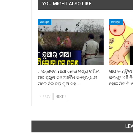
YOU MIGHT ALSO LIKE
ସମାଚାର
ସମାଚାର
୮ ସନ୍ତାନର ମାଆ ହୋଇ ମଧ୍ୟ ରଖିଲା
ସାପ କାମୁଡ଼ିବ
ପର ପୁରୁଷ ସହ ଅବୈଧ ସ-ମ୍ବନ୍ଧ,ତା
କରନ୍ତୁ ଏହି ଜ
ପରେ ନିଜ ବଡ଼ ପୁଅ ସହ…
ହୋଇଯିବ ବି-
PREV
NEXT
LEA