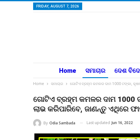
FRIDAY, AUGUST 7, 2026
Home
ସମାଚାର
ଦେଶ ବିଦ
Home
ସମାଚାର
ଗୋଟିଏ ବ୍ରହ୍ମ କମଳର ଦାମ 1000 ଟଙ୍କା, କୃଷକ 
ଗୋଟିଏ ବ୍ରହ୍ମ କମଳର ଦାମ 1000 ଟଙ
ଲାଭ କରିପାରିବେ, ଜାଣନ୍ତୁ ଏଥିରେ ଫ
Last updated
Jun 16, 2022
By
Odia Sambada