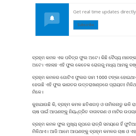
Get real time updates directl
Subscribe
ବ୍ରହ୍ମ କମଳ ଏକ ପବିତ୍ର ଫୁଲ ଅଟେ। କିଛି ବୈଦ୍ୟ ମାନଙ୍କ କ
ଅଟେ। ଏହାସହ ଏହି ଫୁଲ କେତେକ ରୋଗରୁ ମଧ୍ୟ ଆମକୁ ବଞ୍ଚା
ବ୍ରହ୍ମ କମଳର ଗୋଟିଏ ଫୁଲର ଦାମ 1000 ଟଙ୍କା ହୋଇଥାଏ ଓ 
ହେଉଛି ଏହି ଫୁଲ ଭାରତର ଉତ୍ତରାଖଣ୍ଡରେ ପ୍ରାୟତଃ ମିଳିଥାଏ
ମିଳେ।
କୁହାଯାଉଛି କି, ବ୍ରହ୍ମ କମଳ ଛତିଶଗଡ଼ ଓ ତାମିଲନାଡୁ ଭଳି
ଚାଷ ପାଇଁ ଆପଣଙ୍କୁ ନିୟନ୍ତ୍ରିତ ବାତାବରଣ ଓ ମାଟିର ଉ
ବ୍ରହ୍ମ କମଳ ଫୁଲ ମୁଖ୍ୟ ରୂପରେ ରାତ୍ରି ସମୟରେ ହିଁ ଫୁଟି
ମିଳିଥାଏ। ଆଜି ଆମେ ଆପଣଙ୍କୁ ବ୍ରହ୍ମ କମଳର ଚାଷ ଓ ଏହା