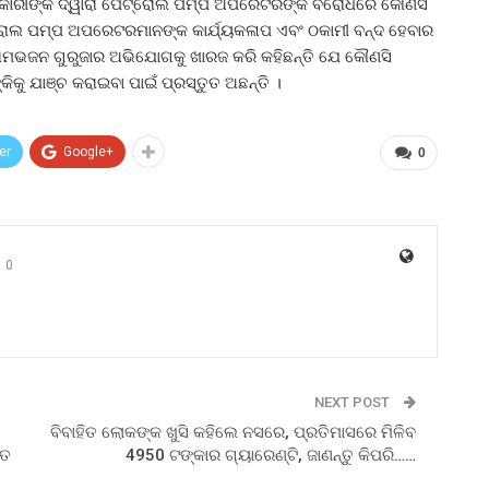
ଧିକାରୀଙ୍କ ଦ୍ୱାରା ପେଟ୍ରୋଲ ପମ୍ପ ଅପରେଟରଙ୍କ ବିରୋଧରେ କୌଣସି
େଟ୍ରୋଲ ପମ୍ପ ଅପରେଟରମାନଙ୍କ କାର୍ଯ୍ୟକଳାପ ଏବଂ ଠକାମୀ ବନ୍ଦ ହେବାର
ରାମଭଜନ ଗୁରୁଜାର ଅଭିଯୋଗକୁ ଖାରଜ କରି କହିଛନ୍ତି ଯେ କୌଣସି
ିକୁ ଯାଞ୍ଚ କରାଇବା ପାଇଁ ପ୍ରସ୍ତୁତ ଅଛନ୍ତି ।
er
Google+
0
0
NEXT POST
ବିବାହିତ ଲୋକଙ୍କ ଖୁସି କହିଲେ ନସରେ, ପ୍ରତିମାସରେ ମିଳିବ
ୀତ
4950 ଟଙ୍କାର ଗ୍ୟାରେଣ୍ଟି, ଜାଣନ୍ତୁ କିପରି……