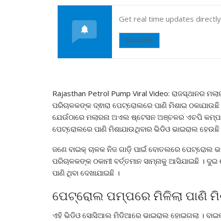
Get real time updates directl
Subscribe
Rajasthan Petrol Pump Viral Video: ରାଜସ୍ଥାନର ମ
ପରିଚାଳକଙ୍କ ଦ୍ଵାରା ପେଟ୍ରୋଲରେ ପାଣି ମିଶାଇ ଠକାଯାଉଛି 
ଯେଉଁଠାରେ ମଲାରନା ଅଏଲ ଷ୍ଟେସନ ଅଞ୍ଚଳର ଏଚପି କମ୍ପାନ
ପେଟ୍ରୋଲରେ ପାଣି ମିଶାଯାଉଥିବାର ଭିଡିଓ ଭାଇରାଲ ହେଉଛି
ଜଣେ ବାଇକ୍ ଚାଳକ ନିଜ ଗାଡ଼ି ପାଇଁ ବୋତଲରେ ପେଟ୍ରୋଲ ଭର୍
ପରିଚାଳକଙ୍କ ଠକାମୀ ବର୍ତ୍ତମାନ ସାମ୍ନାକୁ ଆସିଯାଇଛି । 
ପାଣି ଥିବା ଦେଖାଯାଇଛି ।
ପେଟ୍ରୋଲ ପମ୍ପରେ ମିଳିଲା ପାଣି 
ଏହି ଭିଡିଓ ସୋସିଆଲ ମିଡିଆରେ ଭାଇରାଲ ହୋଇଗଲା । ବାଇକ୍