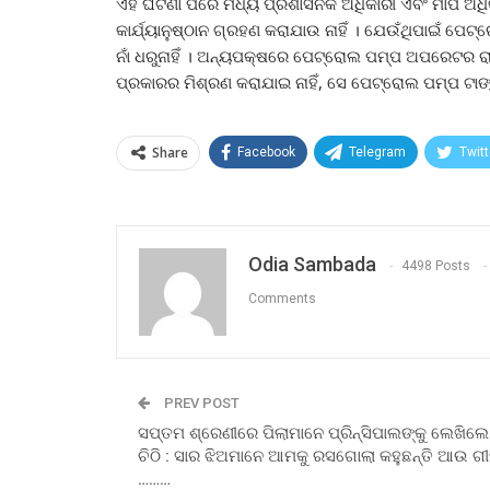
ଏହି ଘଟଣା ପରେ ମଧ୍ୟ ପ୍ରଶାସନିକ ଅଧିକାରୀ ଏବଂ ମାପ ଅ
କାର୍ଯ୍ୟାନୁଷ୍ଠାନ ଗ୍ରହଣ କରାଯାଉ ନାହିଁ । ଯେଉଁଥିପାଇଁ ପ
ନାଁ ଧରୁନାହିଁ । ଅନ୍ୟପକ୍ଷରେ ପେଟ୍ରୋଲ ପମ୍ପ ଅପରେଟର 
ପ୍ରକାରର ମିଶ୍ରଣ କରାଯାଇ ନାହିଁ, ସେ ପେଟ୍ରୋଲ ପମ୍ପ ଟାଙ୍କ
Share
Facebook
Telegram
Twitt
Odia Sambada
4498 Posts
Comments
PREV POST
ସପ୍ତମ ଶ୍ରେଣୀରେ ପିଲାମାନେ ପ୍ରିନ୍ସିପାଲଙ୍କୁ ଲେଖିଲେ
ଚିଠି : ସାର ଝିଅମାନେ ଆମକୁ ରସଗୋଲା କହୁଛନ୍ତି ଆଉ ଗ
………