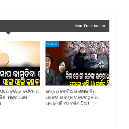
More From Author
ସମାଚାର
ା ପରେ ତୁରନ୍ତ ବ୍ୟବହାର
ଉତ୍ତର କୋରିଆର ଶାସକ କିମ
ିନିଷ, ମୂଳରୁ ଶେଷ
ଜୋଙ୍ଗ ଉନଙ୍କ ଉତ୍ତରାଧିକାରୀ
ଷ
ହେବେ ଏହି ୧୦ ବର୍ଷର ଝିଅ !