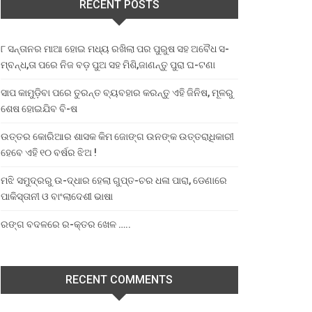
RECENT POSTS
୮ ସନ୍ତାନର ମାଆ ହୋଇ ମଧ୍ୟ ରଖିଲା ପର ପୁରୁଷ ସହ ଅବୈଧ ସ-
ମ୍ବନ୍ଧ,ତା ପରେ ନିଜ ବଡ଼ ପୁଅ ସହ ମିଶି,ଜାଣନ୍ତୁ ପୁରା ଘ-ଟଣା
ସାପ କାମୁଡ଼ିବା ପରେ ତୁରନ୍ତ ବ୍ୟବହାର କରନ୍ତୁ ଏହି ଜିନିଷ, ମୂଳରୁ
ଶେଷ ହୋଇଯିବ ବି-ଷ
ଉତ୍ତର କୋରିଆର ଶାସକ କିମ ଜୋଙ୍ଗ ଉନଙ୍କ ଉତ୍ତରାଧିକାରୀ
ହେବେ ଏହି ୧୦ ବର୍ଷର ଝିଅ !
ମଝି ସମୁଦ୍ରରୁ ଉ-ଦ୍ଧାର ହେଲା ଗୁପ୍ତ-ଚର ଧଳା ପାରା, ଡେଣାରେ
ପାକିସ୍ତାନୀ ଓ ବାଂଲାଦେଶୀ ଭାଷା
ରଙ୍ଗ ବଦଳରେ ର-କ୍ତର ଖେଳ …..
RECENT COMMENTS