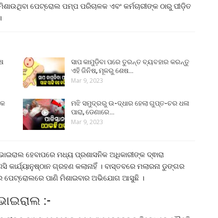
ିଶାଉଥିବା ପେଟ୍ରୋଲ ପମ୍ପ ପରିଚାଳକ ଏବଂ କର୍ମଚାରୀଙ୍କ ଠାରୁ ପୀଡ଼ିତ
।
ୁଷ
ସାପ କାମୁଡ଼ିବା ପରେ ତୁରନ୍ତ ବ୍ୟବହାର କରନ୍ତୁ
ଏହି ଜିନିଷ, ମୂଳରୁ ଶେଷ…
Mar 9, 2023
୍କ
ମଝି ସମୁଦ୍ରରୁ ଉ-ଦ୍ଧାର ହେଲା ଗୁପ୍ତ-ଚର ଧଳା
ପାରା, ଡେଣାରେ…
Mar 9, 2023
ାଇରାଲ ହେବାପରେ ମଧ୍ୟ ପ୍ରଶାସନିକ ଅଧିକାରୀଙ୍କ ଦ୍ଵାରା
କାର୍ଯ୍ୟାନୁଷ୍ଠାନ ଗ୍ରହଣ କଲାନାହିଁ । ବାସ୍ତବରେ ମଲାରନା ଡୁଙ୍ଗର
େ ପେଟ୍ରୋଲରେ ପାଣି ମିଶାଇବାର ଅଭିଯୋଗ ଆସୁଛି ।
ଭାଇରାଲ :-