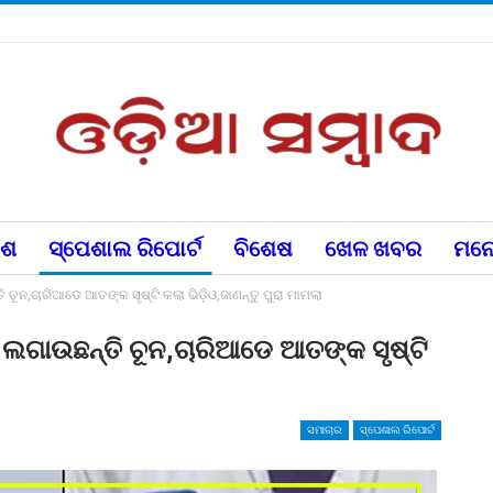
େଶ
ସ୍ପେଶାଲ ରିପୋର୍ଟ
ବିଶେଷ
ଖେଳ ଖବର
ମନୋ
ଚୂନ,ଚାରିଆଡେ ଆତଙ୍କ ସୃଷ୍ଟି କଲା ଭିଡ଼ିଓ,ଜାଣନ୍ତୁ ପୁରା ମାମଲା
ଲଗାଉଛନ୍ତି ଚୂନ,ଚାରିଆଡେ ଆତଙ୍କ ସୃଷ୍ଟି
ସମାଚାର
ସ୍ପେଶାଲ ରିପୋର୍ଟ