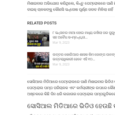
ମିଶାଇବାର ଅଭିଯୋଗ କରିଥିଲେ, କିନ୍ତୁ ପେଟ୍ରୋଲରେ ପାଣି ମ
ବାଇକ୍ ଚାଳକଙ୍କୁ କୌଣସି ସନ୍ତୋଷ ପୂର୍ଣ୍ଣ ଜବାବ ମିଳିଲା ନାହିଁ 
RELATED POSTS
୮ ସନ୍ତାନର ମାଆ ହୋଇ ମଧ୍ୟ ରଖିଲା ପର ପୁର
ସହ ଅବୈଧ ସ-ମ୍ବନ୍ଧ,ତା…
Mar 9, 2023
ଉତ୍ତର କୋରିଆର ଶାସକ କିମ ଜୋଙ୍ଗ ଉନଙ
ଉତ୍ତରାଧିକାରୀ ହେବେ ଏହି ୧୦…
Mar 9, 2023
ସୋସିଆଲ ମିଡିଆରେ ପେଟ୍ରୋଲରେ ପାଣି ମିଶାଇବାର ଭିଡିଓ ଭ
ପେଟ୍ରୋଲ ପମ୍ପ ପରିଚାଳକ ଏବଂ କର୍ମଚାରୀଙ୍କ ଉପରେ କୌଣସି 
ଅଞ୍ଚଳରେ କିଛି ଦିନ ଧରି ଲଗାତାର ପେଟ୍ରୋଲ ପମ୍ପଗୁଡିକର
ସୋସିଆଲ ମିଡିଆରେ ଭିଡିଓ ହେଉଛି 