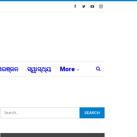
ରଞ୍ଜନ
ସ୍ୱାସ୍ଥ୍ୟ
More