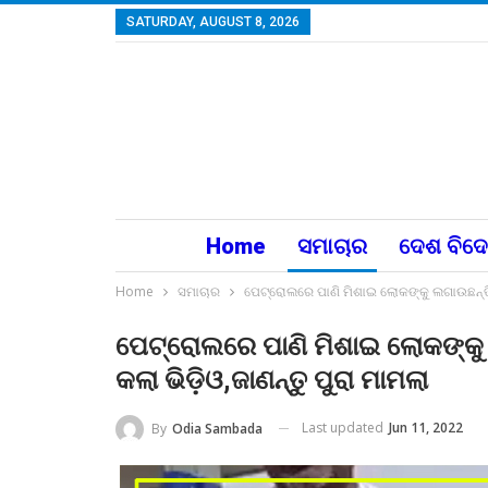
SATURDAY, AUGUST 8, 2026
Home
ସମାଚାର
ଦେଶ ବିଦ
Home
ସମାଚାର
ପେଟ୍ରୋଲରେ ପାଣି ମିଶାଇ ଲୋକଙ୍କୁ ଲଗାଉଛନ୍ତି 
ପେଟ୍ରୋଲରେ ପାଣି ମିଶାଇ ଲୋକଙ୍କୁ 
କଲା ଭିଡ଼ିଓ,ଜାଣନ୍ତୁ ପୁରା ମାମଲା
Last updated
Jun 11, 2022
By
Odia Sambada