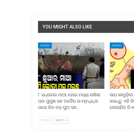
YOU MIGHT ALSO LIKE
ସମାଚାର
ସମାଚାର
୮ ସନ୍ତାନର ମାଆ ହୋଇ ମଧ୍ୟ ରଖିଲା
ସାପ କାମୁଡ଼ିବ
ପର ପୁରୁଷ ସହ ଅବୈଧ ସ-ମ୍ବନ୍ଧ,ତା
କରନ୍ତୁ ଏହି ଜ
ପରେ ନିଜ ବଡ଼ ପୁଅ ସହ…
ହୋଇଯିବ ବି-
PREV
NEXT