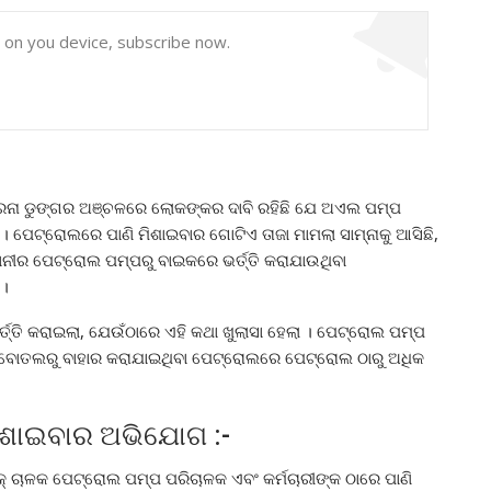
y on you device, subscribe now.
ଲାରନା ଡୁଙ୍ଗର ଅଞ୍ଚଳରେ ଲୋକଙ୍କର ଦାବି ରହିଛି ଯେ ଅଏଲ ପମ୍ପ
। ପେଟ୍ରୋଲରେ ପାଣି ମିଶାଇବାର ଗୋଟିଏ ତାଜା ମାମଲା ସାମ୍ନାକୁ ଆସିଛି,
ୀର ପେଟ୍ରୋଲ ପମ୍ପରୁ ବାଇକରେ ଭର୍ତ୍ତି କରାଯାଉଥିବା
 ।
ତ୍ତି କରାଇଲା, ଯେଉଁଠାରେ ଏହି କଥା ଖୁଲାସା ହେଲା । ପେଟ୍ରୋଲ ପମ୍ପ
ଦୁଇ ବୋତଲରୁ ବାହାର କରାଯାଇଥିବା ପେଟ୍ରୋଲରେ ପେଟ୍ରୋଲ ଠାରୁ ଅଧିକ
ମିଶାଇବାର ଅଭିଯୋଗ :-
 ଚାଳକ ପେଟ୍ରୋଲ ପମ୍ପ ପରିଚାଳକ ଏବଂ କର୍ମଚାରୀଙ୍କ ଠାରେ ପାଣି